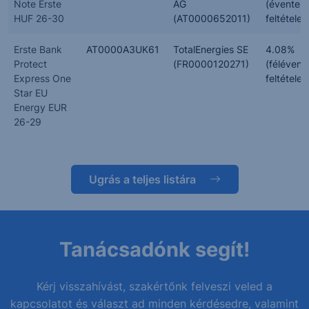
Note Erste
AG
(évente,
HUF 26-30
(AT0000652011)
feltételes
Erste Bank
AT0000A3UK61
TotalEnergies SE
4.08%
Protect
(FR0000120271)
(félévent
Express One
feltételes
Star EU
Energy EUR
26-29
Ugrás a teljes listára
Tanácsadónk segít!
Kérj visszahívást, szakértőnk felveszi veled a
kapcsolatot és választ ad minden kérdésedre, valamint