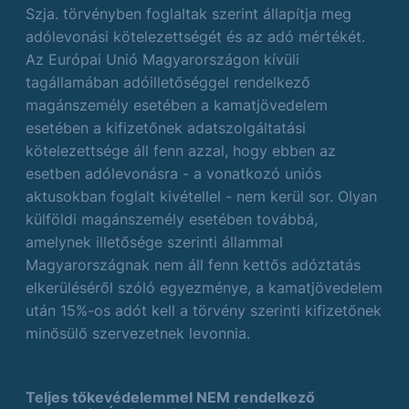
Szja. törvényben foglaltak szerint állapítja meg
adólevonási kötelezettségét és az adó mértékét.
Az Európai Unió Magyarországon kívüli
tagállamában adóilletőséggel rendelkező
magánszemély esetében a kamatjövedelem
esetében a kifizetőnek adatszolgáltatási
kötelezettsége áll fenn azzal, hogy ebben az
esetben adólevonásra - a vonatkozó uniós
aktusokban foglalt kivétellel - nem kerül sor. Olyan
külföldi magánszemély esetében továbbá,
amelynek illetősége szerinti állammal
Magyarországnak nem áll fenn kettős adóztatás
elkerüléséről szóló egyezménye, a kamatjövedelem
után 15%-os adót kell a törvény szerinti kifizetőnek
minősülő szervezetnek levonnia.
Teljes tőkevédelemmel NEM rendelkező