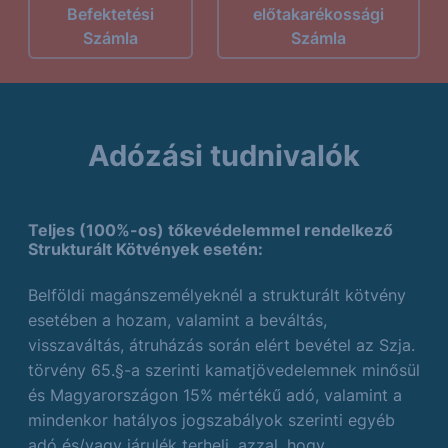
Befektetési
előtakarékossági
Számla
Számla
Adózási tudnivalók
Teljes (100%-os) tőkevédelemmel rendelkező
Strukturált Kötvények esetén:
Belföldi magánszemélyeknél a strukturált kötvény
esetében a hozam, valamint a beváltás,
visszaváltás, átruházás során elért bevétel az Szja.
törvény 65.§-a szerinti kamatjövedelemnek minősül
és Magyarországon 15% mértékű adó, valamint a
mindenkor hatályos jogszabályok szerinti egyéb
adó és/vagy járulék terheli, azzal, hogy