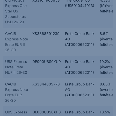
Citi Protect
XS3164905658
The Kroger Co.
4.58%
Express One
(US5010441013)
(félévent
Star US
feltételes
Superstores
USD 26-29
CACIB
XS3368591239
Erste Group Bank
8.5%
Express Note
AG
(évente,
Erste EUR II
(AT0000652011)
feltételes
26-30
UBS Express
DE000UBS0YU9
Erste Group Bank
10.2%
Note Erste
AG
(évente,
HUF II 26-30
(AT0000652011)
feltételes
CACIB
XS3344805778
Erste Group Bank
8.65%
Express Note
AG
(évente,
Erste EUR
(AT0000652011)
feltételes
26-30
UBS Express
DE000UBS0XH8
Erste Group Bank
10.5%