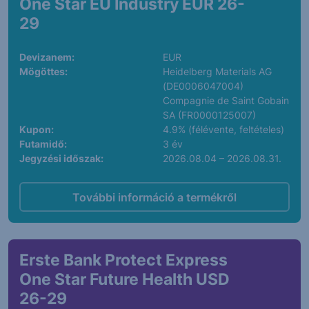
One Star EU Industry EUR 26-
29
Devizanem:
EUR
Mögöttes:
Heidelberg Materials AG
(DE0006047004)
Compagnie de Saint Gobain
SA (FR0000125007)
Kupon:
4.9% (félévente, feltételes)
Futamidő:
3 év
Jegyzési időszak:
2026.08.04 – 2026.08.31.
További információ a termékről
Erste Bank Protect Express
One Star Future Health USD
26-29