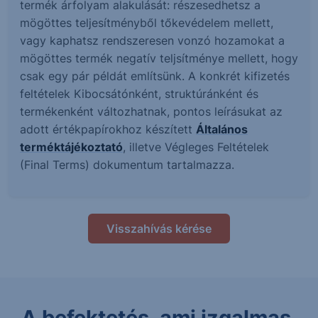
termék árfolyam alakulását: részesedhetsz a
mögöttes teljesítményből tőkevédelem mellett,
vagy kaphatsz rendszeresen vonzó hozamokat a
mögöttes termék negatív teljsítménye mellett, hogy
csak egy pár példát említsünk. A konkrét kifizetés
feltételek Kibocsátónként, struktúránként és
termékenként változhatnak, pontos leírásukat az
adott értékpapírokhoz készített
Általános
terméktájékoztató
, illetve Végleges Feltételek
(Final Terms) dokumentum tartalmazza.
Visszahívás kérése
A befektetés, ami izgalmas.