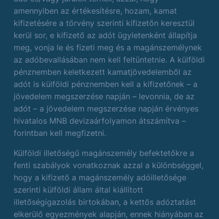
amennyiben az értékesítésre, hozam, kamat
kifizetésére a törvény szerinti kifizetőn keresztül
kerül sor, e kifizető az adót ügyletenként állapítja
meg, vonja le és fizeti meg és a magánszemélynek
az adóbevallásában nem kell feltüntetnie. A külföldi
pénznemben keletkezett kamatjövedelemből az
adót is külföldi pénznemben kell a kifizetőnek – a
jövedelem megszerzése napján – levonnia, de az
adót – a jövedelem megszerzése napján érvényes
hivatalos MNB devizaárfolyamon átszámítva –
forintban kell megfizetni.
Külföldi illetőségű magánszemély befektetőkre a
fenti szabályok vonatkoznak azzal a különbséggel,
hogy a kifizető a magánszemély adóilletősége
szerinti külföldi állam által kiállított
illetőségigazolás birtokában, a kettős adóztatást
elkerülő egyezmények alapján, ennek hiányában az