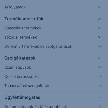
Árfolyamok
Termékismertetők
Klasszikus termékek
Tőzsdei termékek
Derivatív termékek és szolgáltatások
Védelmi mechanizmussal
rendelkező egyedi befektetési
Szolgáltatások
lehetőséget keresel?
Számlatípusok
Online kereskedés
Az Erste Strukturált Értékpapír kínálatával különböző
piaci helyzetekre találhatsz megfelelő befektetési
Tanácsadási szolgáltatás
lehetőséget.
Ügyféltámogatás
A havonta érkező termékek között találsz olyat, ahol a
Dokumentumok és tájékoztatások
kiválasztott mögöttes piac vagy termékek negatív