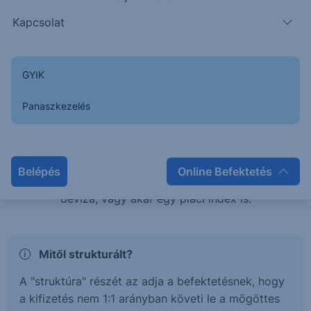
teljesítménye esetén is pozitív hozamban
Kapcsolat
részesülhetsz, vagy éppen tőkevédelem mellett érhetsz
el magasabb hozamokat.
GYIK
Mi az a Strukturált értékpapír?
Panaszkezelés
A strukturált értékpapírok olyan befektetési termékek,
melyek hozama és kockázata egy mögöttes
termékhez, vagy termékek kosarához kötött. Ez a
Belépés
Online Befektetés
mögöttes termék lehet részvény, kötvény, árucikk,
deviza, vagy akár egy piaci index is.
Mitől strukturált?
A "struktúra" részét az adja a befektetésnek, hogy
a kifizetés nem 1:1 arányban követi le a mögöttes