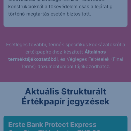
konstrukcióknál a tőkevédelem csak a lejáratig
történő megtartás esetén biztosított.
Esetleges további, termék specifikus kockázatokról a
értékpapírokhoz készített
Általános
terméktájékoztatóból
, és Végleges Feltételek (Final
Terms) dokumentumból tájékozódhatsz.
Aktuális Strukturált
Értékpapír jegyzések
Erste Bank Protect Express