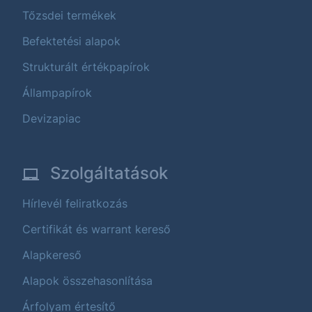
Tőzsdei termékek
Befektetési alapok
Strukturált értékpapírok
Állampapírok
Devizapiac
Szolgáltatások
Hírlevél feliratkozás
Certifikát és warrant kereső
Alapkereső
Alapok összehasonlítása
Árfolyam értesítő