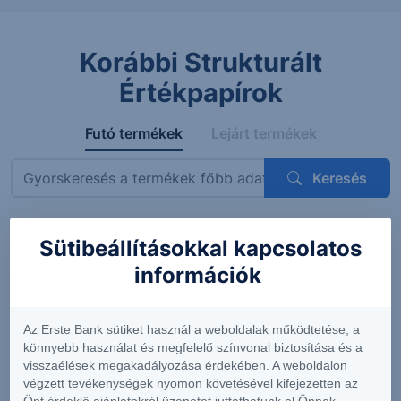
Korábbi Strukturált
Értékpapírok
Futó termékek
Lejárt termékek
Keresés
Sütibeállításokkal kapcsolatos
Megnevezés
ISIN
Mögöttes termék
Kupon
információk
ErsteBank
AT0000A3VVT6
Siemens AG
4.56%
Protect
(DE0007236101)
(félévent
Express
feltételes
Az Erste Bank sütiket használ a weboldalak működtetése, a
OneStar
könnyebb használat és megfelelő színvonal biztosítása és a
Smart
visszaélések megakadályozása érdekében. A weboldalon
Infrastructure
végzett tevékenységek nyomon követésével kifejezetten az
EUR 26-29
Önt érdeklő ajánlatokról üzenetet juttathatunk el Önnek.