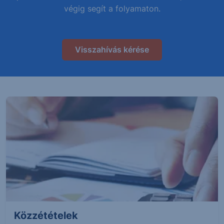
végig segít a folyamaton.
Visszahívás kérése
Közzétételek