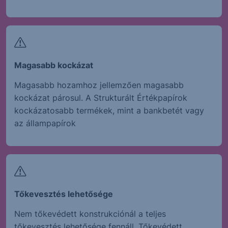
Magasabb kockázat
Magasabb hozamhoz jellemzően magasabb
kockázat párosul. A Strukturált Értékpapírok
kockázatosabb termékek, mint a bankbetét vagy
az állampapírok
Tőkevesztés lehetősége
Nem tőkevédett konstrukciónál a teljes
tőkevesztés lehetősége fennáll. Tőkevédett