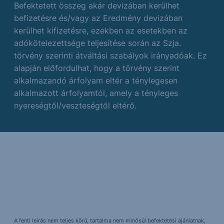
Befektetett összeg akár devizában kerülhet
befizetésre és/vagy az Eredmény devizában
kerülhet kifizetésre, ezekben az esetekben az
adókötelezettsége teljesítése során az Szja.
törvény szerinti átváltási szabályok irányadóak. Ez
alapján előfordulhat, hogy a törvény szerint
alkalmazandó árfolyam eltér a ténylegesen
alkalmazott árfolyamtól, amely a tényleges
nyereségtől/veszteségtől eltérő.
A fenti leírás nem teljes körű, tartalma nem minősül befektetési ajánlatnak,