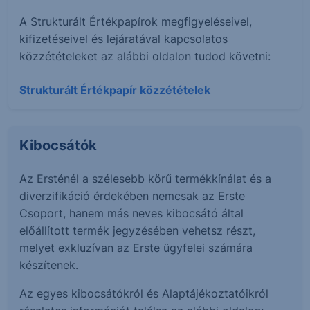
A Strukturált Értékpapírok megfigyeléseivel,
kifizetéseivel és lejáratával kapcsolatos
közzétételeket az alábbi oldalon tudod követni:
Strukturált Értékpapír közzétételek
Kibocsátók
Az Ersténél a szélesebb körű termékkínálat és a
diverzifikáció érdekében nemcsak az Erste
Csoport, hanem más neves kibocsátó által
előállított termék jegyzésében vehetsz részt,
melyet exkluzívan az Erste ügyfelei számára
készítenek.
Az egyes kibocsátókról és Alaptájékoztatóikról