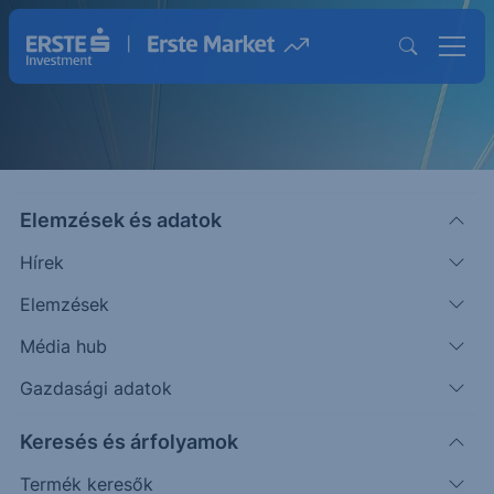
Elemzések és adatok
Hírek
Elemzések
Strukturált Értékpapírok
Média hub
Magasabb hozam lehetősége egyedi
Gazdasági adatok
befektetésekkel
Keresés és árfolyamok
Termék keresők