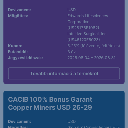
Devizanem:
USD
Mögöttes:
Edwards Lifesciences
Corporation
(US28176E1082)
Intuitive Surgical, Inc.
(US46120E6023)
Kupon:
5.25% (félévente, feltételes)
Futamidő:
3 év
Jegyzési időszak:
2026.08.04 – 2026.08.31.
További információ a termékről
CACIB 100% Bonus Garant
Copper Miners USD 26-29
Devizanem:
USD
Mögöttes:
Global X Copper Miners ETF