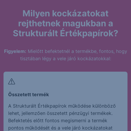
Milyen kockázatokat
rejthetnek magukban a
Strukturált Értékpapírok?
Figyelem:
Mielőtt befektetnél a termékbe, fontos, hogy
tisztában légy a vele járó kockázatokkal:
Összetett termék
A Strukturált Értékpapírok működése különböző
lehet, jellemzően összetett pénzügyi termékek.
Befektetés előtt fontos megismerni a termék
pontos működését és a vele járó kockázatokat