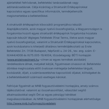
ajánlattételi felhívásnak, befektetési tanácsadásnak vagy
adótanácsadásnak. Célja kizárólag a Strukturált Értékpapírokkal
kapcsolatos egyes specifikus információk, termékjellemzők
megismertetése a befektetőkkel.
A strukturált értékpapírok kibocsátói programjához készült
Alaptájékoztatók, azok magyar nyelvű összefoglalója, a Magyarországon is
forgalomba hozott egyes strukturált értékpapírok forgalomba hozatala
kapcsán készült Végleges Feltételek (Final Terms, illetve azok magyar
nyelvű összefoglalója), valamint a Strukturált Értékpapírokkal kapcsolatos,
azok kockázataira is kiterjedő általános terméktájékoztató az Erste
Befektetési Zrt. (1138 Budapest, Népfürdő u. 24-26., tev. eng. szám: E-
III/444/4008 és III/75.005-19/4004, tőzsdetagság: BÉT) honlapján
(
www.ersteinvestment.hu
–címen az egyes termékek aloldalán)
rendelkezésre állnak, melyeket kérjük, figyelmesen olvasson el. Befektetési
döntése meghozatala előtt óvatosan mérlegelje befektetése tárgyát,
kockázatát, díjait, a számlavezetéshez kapcsolódó díjakat, költségeket és
a befektetésekből származó esetleges károkat.
Felhívjuk figyelmét az MNB fogyasztóvédelmi honlapjára, amely számos
tájékoztatóval. valamint az összehasonlítást, választást segítő
alkalmazásokkal segíti Önt az egyes pénzügyi kérdései
megválaszolásában. Az MNB fogyasztóvédelmi honlapjának elérhetősége:
http://www.mnb.hu/fogyasztovedelem