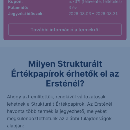
Kupon:
5.73% (félévente, feltételes)
Futamidő:
3 év
Jegyzési időszak:
2026.08.03 – 2026.08.31.
További információ a termékről
Milyen Strukturált
Értékpapírok érhetők el az
Ersténél?
Ahogy azt említettük, rendkívül változatosak
lehetnek a Strukturált Értékpapírok. Az Ersténél
havonta több termék is jegyezhető, melyeket
megkülönböztethetünk az alábbi tulajdonságok
alapján: