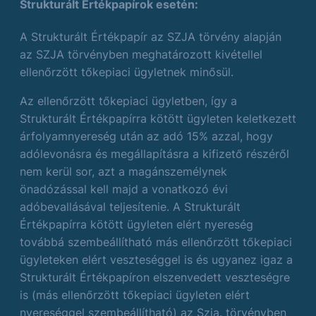
Strukturált Értékpapírok esetén:
A Strukturált Értékpapír az SZJA törvény alapján
az SZJA törvényben meghatározott kivétellel
ellenőrzött tőkepiaci ügyletnek minősül.
Az ellenőrzött tőkepiaci ügyletben, így a
Strukturált Értékpapírra kötött ügyleten keletkezett
árfolyamnyereség után az adó 15% azzal, hogy
adólevonásra és megállapításra a kifizető részéről
nem kerül sor, azt a magánszemélynek
önadózással kell majd a vonatkozó évi
adóbevallásával teljesítenie. A Strukturált
Értékpapírra kötött ügyleten elért nyereség
továbbá szembeállítható más ellenőrzött tőkepiaci
ügyleteken elért veszteséggel is és ugyanez igaz a
Strukturált Értékpapíron elszenvedett veszteségre
is (más ellenőrzött tőkepiaci ügyleten elért
nyereséggel szembeállítható) az Szja. törvényben