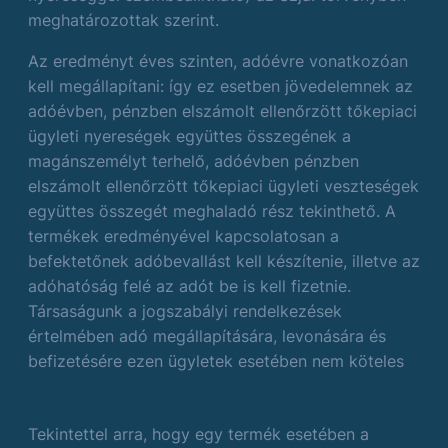
meghatározottak szerint.
Az eredményt éves szinten, adóévre vonatkozóan
kell megállapítani: így ez esetben jövedelemnek az
adóévben, pénzben elszámolt ellenőrzött tőkepiaci
ügyleti nyereségek együttes összegének a
magánszemélyt terhelő, adóévben pénzben
elszámolt ellenőrzött tőkepiaci ügyleti veszteségek
együttes összegét meghaladó rész tekinthető. A
termékek eredményével kapcsolatosan a
befektetőnek adóbevallást kell készítenie, illetve az
adóhatóság felé az adót be is kell fizetnie.
Társaságunk a jogszabályi rendelkezések
értelmében adó megállapítására, levonására és
befizetésére ezen ügyletek esetében nem köteles
Tekintettel arra, hogy egy termék esetében a