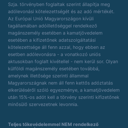
Szja. törvényben foglaltak szerint állapítja meg
adólevonási kötelezettségét és az adó mértékét.
Az Európai Unió Magyarországon kívüli
tagállamában adóilletőséggel rendelkező
magánszemély esetében a kamatjövedelem
esetében a kifizetőnek adatszolgáltatási
kötelezettsége áll fenn azzal, hogy ebben az
esetben adólevonásra - a vonatkozó uniós
aktusokban foglalt kivétellel - nem kerül sor. Olyan
külföldi magánszemély esetében továbbá,
amelynek illetősége szerinti állammal
Magyarországnak nem áll fenn kettős adóztatás
elkerüléséről szóló egyezménye, a kamatjövedelem
után 15%-os adót kell a törvény szerinti kifizetőnek
minősülő szervezetnek levonnia.
Teljes tőkevédelemmel NEM rendelkező