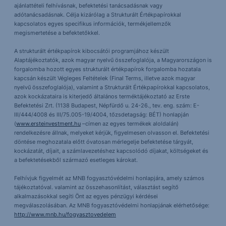
ajánlattételi felhívásnak, befektetési tanácsadásnak vagy
adótanácsadásnak. Célja kizárólag a Strukturált Értékpapírokkal
kapcsolatos egyes specifikus információk, termékjellemzők
megismertetése a befektetőkkel.
A strukturált értékpapírok kibocsátói programjához készült
Alaptájékoztatók, azok magyar nyelvű összefoglalója, a Magyarországon is
forgalomba hozott egyes strukturált értékpapírok forgalomba hozatala
kapcsán készült Végleges Feltételek (Final Terms, illetve azok magyar
nyelvű összefoglalója), valamint a Strukturált Értékpapírokkal kapcsolatos,
azok kockázataira is kiterjedő általános terméktájékoztató az Erste
Befektetési Zrt. (1138 Budapest, Népfürdő u. 24-26., tev. eng. szám: E-
III/444/4008 és III/75.005-19/4004, tőzsdetagság: BÉT) honlapján
(
www.ersteinvestment.hu
–címen az egyes termékek aloldalán)
rendelkezésre állnak, melyeket kérjük, figyelmesen olvasson el. Befektetési
döntése meghozatala előtt óvatosan mérlegelje befektetése tárgyát,
kockázatát, díjait, a számlavezetéshez kapcsolódó díjakat, költségeket és
a befektetésekből származó esetleges károkat.
Felhívjuk figyelmét az MNB fogyasztóvédelmi honlapjára, amely számos
tájékoztatóval. valamint az összehasonlítást, választást segítő
alkalmazásokkal segíti Önt az egyes pénzügyi kérdései
megválaszolásában. Az MNB fogyasztóvédelmi honlapjának elérhetősége:
http://www.mnb.hu/fogyasztovedelem