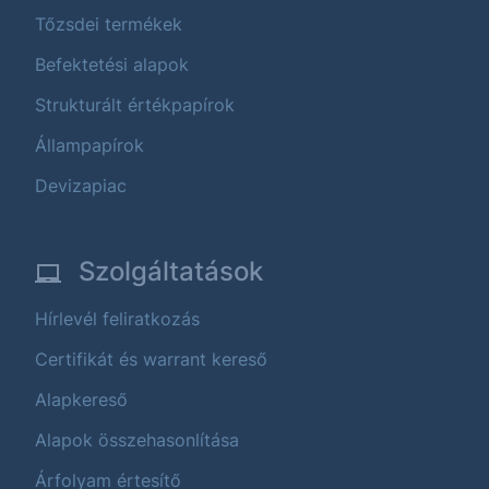
Tőzsdei termékek
Befektetési alapok
Strukturált értékpapírok
Állampapírok
Devizapiac
Szolgáltatások
Hírlevél feliratkozás
Certifikát és warrant kereső
Alapkereső
Alapok összehasonlítása
Árfolyam értesítő