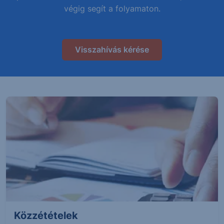
végig segít a folyamaton.
Visszahívás kérése
Közzétételek