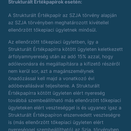
Strukturált Értékpapírok esetén:
A Strukturált Értékpapír az SZJA törvény alapján
az SZJA törvényben meghatározott kivétellel
ellenőrzött tőkepiaci ügyletnek minősül.
Az ellenőrzött tőkepiaci ügyletben, így a
Strukturált Értékpapírra kötött ügyleten keletkezett
árfolyamnyereség után az adó 15% azzal, hogy
adólevonásra és megállapításra a kifizető részéről
nem kerül sor, azt a magánszemélynek
önadózással kell majd a vonatkozó évi
adóbevallásával teljesítenie. A Strukturált
Értékpapírra kötött ügyleten elért nyereség
továbbá szembeállítható más ellenőrzött tőkepiaci
ügyleteken elért veszteséggel is és ugyanez igaz a
Strukturált Értékpapíron elszenvedett veszteségre
is (más ellenőrzött tőkepiaci ügyleten elért
nyereséggel szembeállítható) az Szja. törvényben