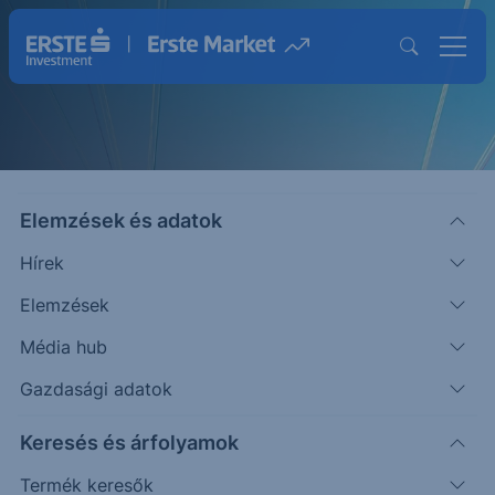
Elemzések és adatok
Hírek
Elemzések
Strukturált Értékpapírok
Média hub
Magasabb hozam lehetősége egyedi
Gazdasági adatok
befektetésekkel
Keresés és árfolyamok
Termék keresők