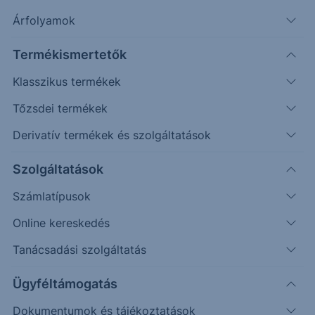
Árfolyamok
Termékismertetők
Klasszikus termékek
Tőzsdei termékek
Derivatív termékek és szolgáltatások
Védelmi mechanizmussal
rendelkező egyedi befektetési
Szolgáltatások
lehetőséget keresel?
Számlatípusok
Online kereskedés
Az Erste Strukturált Értékpapír kínálatával különböző
piaci helyzetekre találhatsz megfelelő befektetési
Tanácsadási szolgáltatás
lehetőséget.
Ügyféltámogatás
A havonta érkező termékek között találsz olyat, ahol a
Dokumentumok és tájékoztatások
kiválasztott mögöttes piac vagy termékek negatív