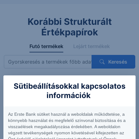
Korábbi Strukturált
Értékpapírok
Futó termékek
Lejárt termékek
Keresés
Sütibeállításokkal kapcsolatos
Megnevezés
ISIN
Mögöttes termék
Kupon
információk
ErsteBank
AT0000A3VVT6
Siemens AG
4.56%
Protect
(DE0007236101)
(félévent
Express
feltételes
Az Erste Bank sütiket használ a weboldalak működtetése, a
OneStar
könnyebb használat és megfelelő színvonal biztosítása és a
Smart
visszaélések megakadályozása érdekében. A weboldalon
Infrastructure
végzett tevékenységek nyomon követésével kifejezetten az
EUR 26-29
Önt érdeklő ajánlatokról üzenetet juttathatunk el Önnek.