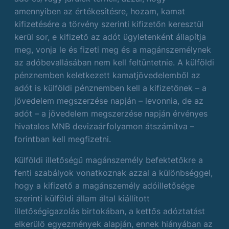
amennyiben az értékesítésre, hozam, kamat
kifizetésére a törvény szerinti kifizetőn keresztül
kerül sor, e kifizető az adót ügyletenként állapítja
meg, vonja le és fizeti meg és a magánszemélynek
az adóbevallásában nem kell feltüntetnie. A külföldi
pénznemben keletkezett kamatjövedelemből az
adót is külföldi pénznemben kell a kifizetőnek – a
jövedelem megszerzése napján – levonnia, de az
adót – a jövedelem megszerzése napján érvényes
hivatalos MNB devizaárfolyamon átszámítva –
forintban kell megfizetni.
Külföldi illetőségű magánszemély befektetőkre a
fenti szabályok vonatkoznak azzal a különbséggel,
hogy a kifizető a magánszemély adóilletősége
szerinti külföldi állam által kiállított
illetőségigazolás birtokában, a kettős adóztatást
elkerülő egyezmények alapján, ennek hiányában az