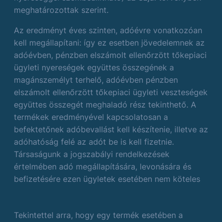
meghatározottak szerint.
Az eredményt éves szinten, adóévre vonatkozóan
kell megállapítani: így ez esetben jövedelemnek az
adóévben, pénzben elszámolt ellenőrzött tőkepiaci
ügyleti nyereségek együttes összegének a
magánszemélyt terhelő, adóévben pénzben
elszámolt ellenőrzött tőkepiaci ügyleti veszteségek
együttes összegét meghaladó rész tekinthető. A
termékek eredményével kapcsolatosan a
befektetőnek adóbevallást kell készítenie, illetve az
adóhatóság felé az adót be is kell fizetnie.
Társaságunk a jogszabályi rendelkezések
értelmében adó megállapítására, levonására és
befizetésére ezen ügyletek esetében nem köteles
Tekintettel arra, hogy egy termék esetében a