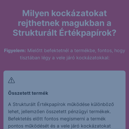
Milyen kockázatokat
rejthetnek magukban a
Strukturált Értékpapírok?
Figyelem:
Mielőtt befektetnél a termékbe, fontos, hogy
tisztában légy a vele járó kockázatokkal:
Összetett termék
A Strukturált Értékpapírok működése különböző
lehet, jellemzően összetett pénzügyi termékek.
Befektetés előtt fontos megismerni a termék
pontos működését és a vele járó kockázatokat