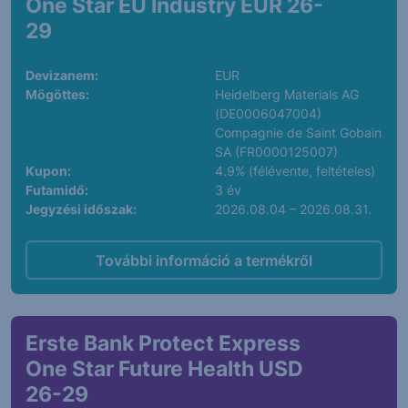
One Star EU Industry EUR 26-
29
Devizanem:
EUR
Mögöttes:
Heidelberg Materials AG
(DE0006047004)
Compagnie de Saint Gobain
SA (FR0000125007)
Kupon:
4.9% (félévente, feltételes)
Futamidő:
3 év
Jegyzési időszak:
2026.08.04 – 2026.08.31.
További információ a termékről
Erste Bank Protect Express
One Star Future Health USD
26-29