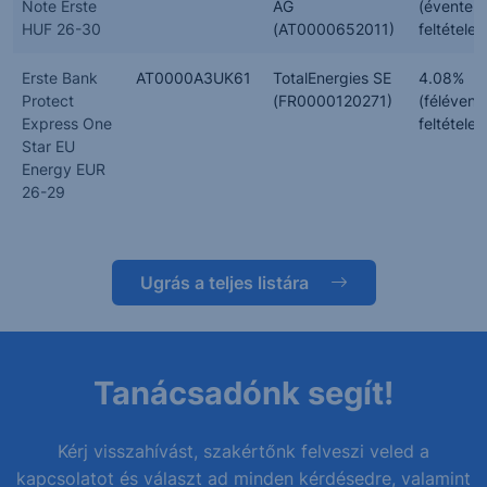
Note Erste
AG
(évente,
HUF 26-30
(AT0000652011)
feltételes
Erste Bank
AT0000A3UK61
TotalEnergies SE
4.08%
Protect
(FR0000120271)
(félévent
Express One
feltételes
Star EU
Energy EUR
26-29
Ugrás a teljes listára
Tanácsadónk segít!
Kérj visszahívást, szakértőnk felveszi veled a
kapcsolatot és választ ad minden kérdésedre, valamint