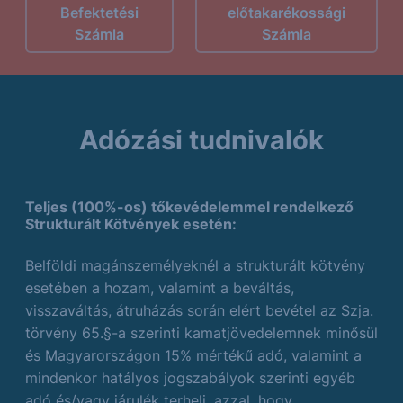
Befektetési
előtakarékossági
Számla
Számla
Adózási tudnivalók
Teljes (100%-os) tőkevédelemmel rendelkező
Strukturált Kötvények esetén:
Belföldi magánszemélyeknél a strukturált kötvény
esetében a hozam, valamint a beváltás,
visszaváltás, átruházás során elért bevétel az Szja.
törvény 65.§-a szerinti kamatjövedelemnek minősül
és Magyarországon 15% mértékű adó, valamint a
mindenkor hatályos jogszabályok szerinti egyéb
adó és/vagy járulék terheli, azzal, hogy