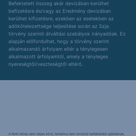
Befektetett összeg akár devizában kerülhet
befizetésre és/vagy az Eredmény devizában
kerülhet kifizetésre, ezekben az esetekben az
adókötelezettsége teljesítése során az Szja.
törvény szerinti átváltási szabályok irányadóak. Ez
alapján előfordulhat, hogy a törvény szerint
alkalmazandó árfolyam eltér a ténylegesen
alkalmazott árfolyamtól, amely a tényleges
nyereségtől/veszteségtől eltérő.
A fenti leírás nem teljes körű, tartalma nem minősül befektetési ajánlatnak,