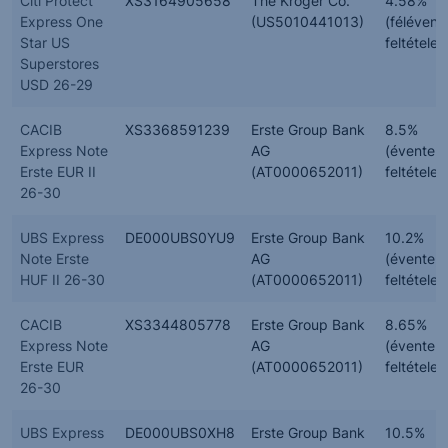
Citi Protect
XS3164905658
The Kroger Co.
4.58%
Express One
(US5010441013)
(félévent
Star US
feltételes
Superstores
USD 26-29
CACIB
XS3368591239
Erste Group Bank
8.5%
Express Note
AG
(évente,
Erste EUR II
(AT0000652011)
feltételes
26-30
UBS Express
DE000UBS0YU9
Erste Group Bank
10.2%
Note Erste
AG
(évente,
HUF II 26-30
(AT0000652011)
feltételes
CACIB
XS3344805778
Erste Group Bank
8.65%
Express Note
AG
(évente,
Erste EUR
(AT0000652011)
feltételes
26-30
UBS Express
DE000UBS0XH8
Erste Group Bank
10.5%