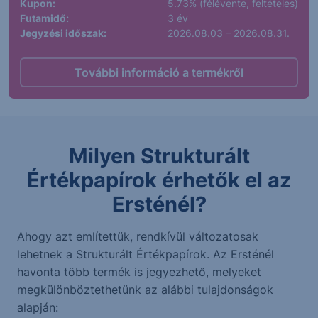
Kupon:
5.73% (félévente, feltételes)
Futamidő:
3 év
Jegyzési időszak:
2026.08.03 – 2026.08.31.
További információ a termékről
Milyen Strukturált
Értékpapírok érhetők el az
Ersténél?
Ahogy azt említettük, rendkívül változatosak
lehetnek a Strukturált Értékpapírok. Az Ersténél
havonta több termék is jegyezhető, melyeket
megkülönböztethetünk az alábbi tulajdonságok
alapján: