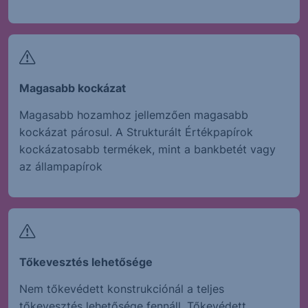
Magasabb kockázat
Magasabb hozamhoz jellemzően magasabb
kockázat párosul. A Strukturált Értékpapírok
kockázatosabb termékek, mint a bankbetét vagy
az állampapírok
Tőkevesztés lehetősége
Nem tőkevédett konstrukciónál a teljes
tőkevesztés lehetősége fennáll. Tőkevédett