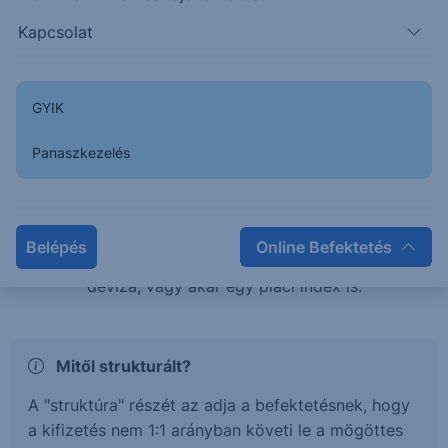
teljesítménye esetén is pozitív hozamban
Kapcsolat
részesülhetsz, vagy éppen tőkevédelem mellett érhetsz
el magasabb hozamokat.
GYIK
Mi az a Strukturált értékpapír?
Panaszkezelés
A strukturált értékpapírok olyan befektetési termékek,
melyek hozama és kockázata egy mögöttes
termékhez, vagy termékek kosarához kötött. Ez a
Belépés
Online Befektetés
mögöttes termék lehet részvény, kötvény, árucikk,
deviza, vagy akár egy piaci index is.
Mitől strukturált?
A "struktúra" részét az adja a befektetésnek, hogy
a kifizetés nem 1:1 arányban követi le a mögöttes