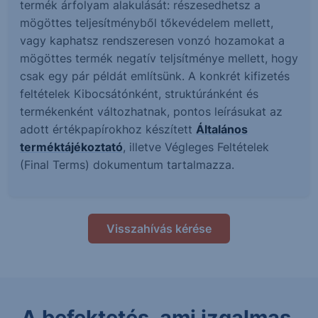
termék árfolyam alakulását: részesedhetsz a
mögöttes teljesítményből tőkevédelem mellett,
vagy kaphatsz rendszeresen vonzó hozamokat a
mögöttes termék negatív teljsítménye mellett, hogy
csak egy pár példát említsünk. A konkrét kifizetés
feltételek Kibocsátónként, struktúránként és
termékenként változhatnak, pontos leírásukat az
adott értékpapírokhoz készített
Általános
terméktájékoztató
, illetve Végleges Feltételek
(Final Terms) dokumentum tartalmazza.
Visszahívás kérése
A befektetés, ami izgalmas.