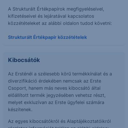
A Strukturált Értékpapírok megfigyeléseivel,
kifizetéseivel és lejáratával kapcsolatos
közzétételeket az alábbi oldalon tudod követni:
Strukturált Értékpapír közzétételek
Kibocsátók
Az Ersténél a szélesebb körű termékkínálat és a
diverzifikáció érdekében nemcsak az Erste
Csoport, hanem más neves kibocsátó által
előállított termék jegyzésében vehetsz részt,
melyet exkluzívan az Erste ügyfelei számára
készítenek.
Az egyes kibocsátókról és Alaptájékoztatóikról