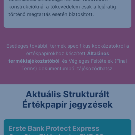
konstrukcióknál a tőkevédelem csak a lejáratig
történő megtartás esetén biztosított.
Esetleges további, termék specifikus kockázatokról a
értékpapírokhoz készített
Általános
terméktájékoztatóból
, és Végleges Feltételek (Final
Terms) dokumentumból tájékozódhatsz.
Aktuális Strukturált
Értékpapír jegyzések
Erste Bank Protect Express