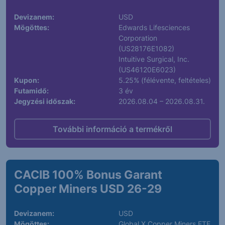
Devizanem:
USD
Mögöttes:
Edwards Lifesciences
Corporation
(US28176E1082)
Intuitive Surgical, Inc.
(US46120E6023)
Kupon:
5.25% (félévente, feltételes)
Futamidő:
3 év
Jegyzési időszak:
2026.08.04 – 2026.08.31.
További információ a termékről
CACIB 100% Bonus Garant
Copper Miners USD 26-29
Devizanem:
USD
Mögöttes:
Global X Copper Miners ETF