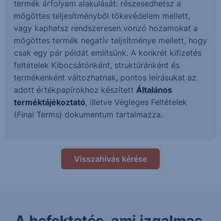
termék árfolyam alakulását: részesedhetsz a
mögöttes teljesítményből tőkevédelem mellett,
vagy kaphatsz rendszeresen vonzó hozamokat a
mögöttes termék negatív teljsítménye mellett, hogy
csak egy pár példát említsünk. A konkrét kifizetés
feltételek Kibocsátónként, struktúránként és
termékenként változhatnak, pontos leírásukat az
adott értékpapírokhoz készített
Általános
terméktájékoztató
, illetve Végleges Feltételek
(Final Terms) dokumentum tartalmazza.
Visszahívás kérése
A befektetés, ami izgalmas.