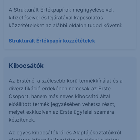
A Strukturált Értékpapírok megfigyeléseivel,
kifizetéseivel és lejáratával kapcsolatos
közzétételeket az alábbi oldalon tudod követni:
Strukturált Értékpapír közzétételek
Kibocsátók
Az Ersténél a szélesebb körű termékkínálat és a
diverzifikáció érdekében nemcsak az Erste
Csoport, hanem más neves kibocsátó által
előállított termék jegyzésében vehetsz részt,
melyet exkluzívan az Erste ügyfelei számára
készítenek.
Az egyes kibocsátókról és Alaptájékoztatóikról