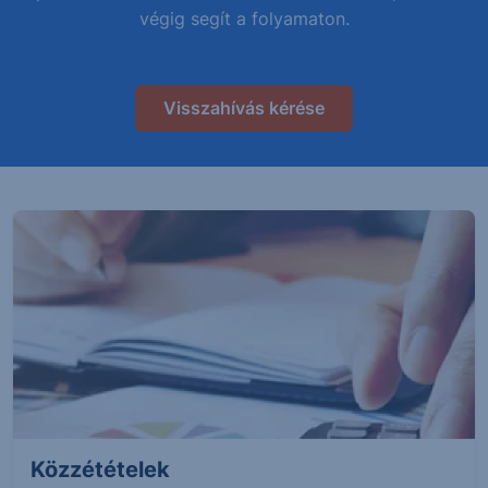
végig segít a folyamaton.
Visszahívás kérése
Közzétételek