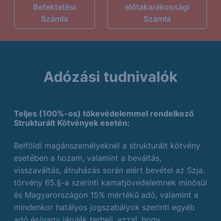
Befektetési
előtakarékossági
Számla
Számla
Adózási tudnivalók
Teljes (100%-os) tőkevédelemmel rendelkező
Strukturált Kötvények esetén:
Belföldi magánszemélyeknél a strukturált kötvény
esetében a hozam, valamint a beváltás,
visszaváltás, átruházás során elért bevétel az Szja.
törvény 65.§-a szerinti kamatjövedelemnek minősül
és Magyarországon 15% mértékű adó, valamint a
mindenkor hatályos jogszabályok szerinti egyéb
adó és/vagy járulék terheli, azzal, hogy