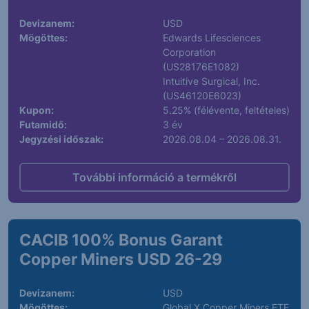
Devizanem:
USD
Mögöttes:
Edwards Lifesciences
Corporation
(US28176E1082)
Intuitive Surgical, Inc.
(US46120E6023)
Kupon:
5.25% (félévente, feltételes)
Futamidő:
3 év
Jegyzési időszak:
2026.08.04 – 2026.08.31.
További információ a termékről
CACIB 100% Bonus Garant
Copper Miners USD 26-29
Devizanem:
USD
Mögöttes:
Global X Copper Miners ETF