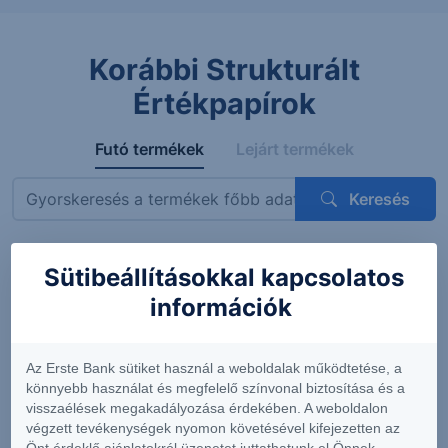
Korábbi Strukturált
Értékpapírok
Futó termékek
Lejárt termékek
Keresés
Sütibeállításokkal kapcsolatos
Megnevezés
ISIN
Mögöttes termék
Kupon
információk
ErsteBank
AT0000A3VVT6
Siemens AG
4.56%
Protect
(DE0007236101)
(félévent
Express
feltételes
Az Erste Bank sütiket használ a weboldalak működtetése, a
OneStar
könnyebb használat és megfelelő színvonal biztosítása és a
Smart
visszaélések megakadályozása érdekében. A weboldalon
Infrastructure
végzett tevékenységek nyomon követésével kifejezetten az
EUR 26-29
Önt érdeklő ajánlatokról üzenetet juttathatunk el Önnek.