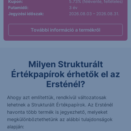
Kupon:
5.73% (félévente, feltételes)
Futamidő:
3 év
Jegyzési időszak:
2026.08.03 – 2026.08.31.
További információ a termékről
Milyen Strukturált
Értékpapírok érhetők el az
Ersténél?
Ahogy azt említettük, rendkívül változatosak
lehetnek a Strukturált Értékpapírok. Az Ersténél
havonta több termék is jegyezhető, melyeket
megkülönböztethetünk az alábbi tulajdonságok
alapján: