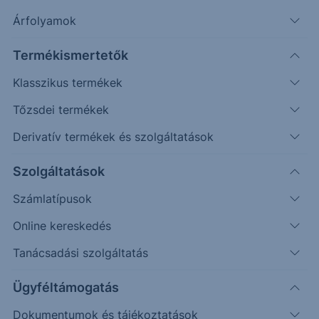
Árfolyamok
Termékismertetők
Klasszikus termékek
Tőzsdei termékek
Derivatív termékek és szolgáltatások
Védelmi mechanizmussal
rendelkező egyedi befektetési
Szolgáltatások
lehetőséget keresel?
Számlatípusok
Online kereskedés
Az Erste Strukturált Értékpapír kínálatával különböző
piaci helyzetekre találhatsz megfelelő befektetési
Tanácsadási szolgáltatás
lehetőséget.
Ügyféltámogatás
A havonta érkező termékek között találsz olyat, ahol a
Dokumentumok és tájékoztatások
kiválasztott mögöttes piac vagy termékek negatív