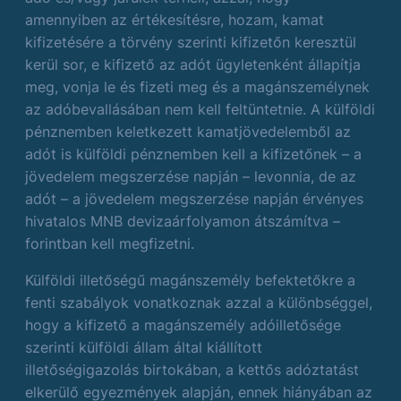
amennyiben az értékesítésre, hozam, kamat
kifizetésére a törvény szerinti kifizetőn keresztül
kerül sor, e kifizető az adót ügyletenként állapítja
meg, vonja le és fizeti meg és a magánszemélynek
az adóbevallásában nem kell feltüntetnie. A külföldi
pénznemben keletkezett kamatjövedelemből az
adót is külföldi pénznemben kell a kifizetőnek – a
jövedelem megszerzése napján – levonnia, de az
adót – a jövedelem megszerzése napján érvényes
hivatalos MNB devizaárfolyamon átszámítva –
forintban kell megfizetni.
Külföldi illetőségű magánszemély befektetőkre a
fenti szabályok vonatkoznak azzal a különbséggel,
hogy a kifizető a magánszemély adóilletősége
szerinti külföldi állam által kiállított
illetőségigazolás birtokában, a kettős adóztatást
elkerülő egyezmények alapján, ennek hiányában az