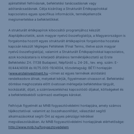
ajánlattételi felhívásnak, befektetési tanácsadásnak vagy
adótanácsadásnak. Célja kizárólag a Strukturált Értékpapírokkal
kapcsolatos egyes specifikus információk, termékjellemzők
megismertetése a befektetőkkel.
A strukturált értékpapírok kibocsátói programjához készült
Alaptájékoztatók, azok magyar nyelvű összefoglalója, a Magyarországon is
forgalomba hozott egyes strukturált értékpapírok forgalomba hozatala
kapcsán készült Végleges Feltételek (Final Terms, illetve azok magyar
nyelvű összefoglalója), valamint a Strukturált Értékpapírokkal kapcsolatos,
azok kockázataira is kiterjedő általános terméktájékoztató az Erste
Befektetési Zrt. (1138 Budapest, Népfürdő u. 24-26., tev. eng. szám: E-
III/444/4008 és III/75.005-19/4004, tőzsdetagság: BÉT) honlapján
(
www.ersteinvestment.hu
–címen az egyes termékek aloldalán)
rendelkezésre állnak, melyeket kérjük, figyelmesen olvasson el. Befektetési
döntése meghozatala előtt óvatosan mérlegelje befektetése tárgyát,
kockázatát, díjait, a számlavezetéshez kapcsolódó díjakat, költségeket és
a befektetésekből származó esetleges károkat.
Felhívjuk figyelmét az MNB fogyasztóvédelmi honlapjára, amely számos
tájékoztatóval. valamint az összehasonlítást, választást segítő
alkalmazásokkal segíti Önt az egyes pénzügyi kérdései
megválaszolásában. Az MNB fogyasztóvédelmi honlapjának elérhetősége:
http://www.mnb.hu/fogyasztovedelem