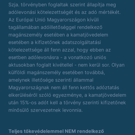
Szja. törvényben foglaltak szerint állapítja meg
adólevonási kötelezettségét és az adó mértékét.
Az Európai Unió Magyarországon kívüli
tagállamában adóilletőséggel rendelkező
magánszemély esetében a kamatjövedelem
esetében a kifizetőnek adatszolgáltatási
kötelezettsége áll fenn azzal, hogy ebben az
esetben adólevonásra - a vonatkozó uniós
aktusokban foglalt kivétellel - nem kerül sor. Olyan
külföldi magánszemély esetében továbbá,
amelynek illetősége szerinti állammal
Magyarországnak nem áll fenn kettős adóztatás
elkerüléséről szóló egyezménye, a kamatjövedelem
után 15%-os adót kell a törvény szerinti kifizetőnek
minősülő szervezetnek levonnia.
Teljes tőkevédelemmel NEM rendelkező