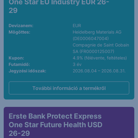
One Star EU Industry EUR 26-
29
Devizanem:
EUR
Mögöttes:
Heidelberg Materials AG
(DE0006047004)
Compagnie de Saint Gobain
SA (FR0000125007)
Kupon:
4.9% (félévente, feltételes)
Futamidő:
3 év
Jegyzési időszak:
2026.08.04 – 2026.08.31.
További információ a termékről
Erste Bank Protect Express
One Star Future Health USD
26-29