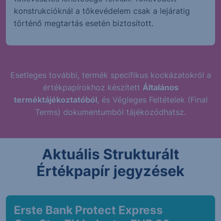
konstrukcióknál a tőkevédelem csak a lejáratig
történő megtartás esetén biztosított.
Esetleges további, termék specifikus kockázatokról a
értékpapírokhoz készített
Általános
terméktájékoztatóból
, és Végleges Feltételek (Final
Terms) dokumentumból tájékozódhatsz.
Aktuális Strukturált
Értékpapír jegyzések
Erste Bank Protect Express