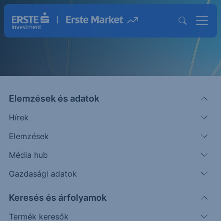
Elemzések és adatok
Hírek
Elemzések
Strukturált Értékpapírok
Média hub
Magasabb hozam lehetősége egyedi
Gazdasági adatok
befektetésekkel
Keresés és árfolyamok
Termék keresők