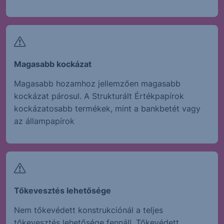
Magasabb kockázat
Magasabb hozamhoz jellemzően magasabb
kockázat párosul. A Strukturált Értékpapírok
kockázatosabb termékek, mint a bankbetét vagy
az állampapírok
Tőkevesztés lehetősége
Nem tőkevédett konstrukciónál a teljes
tőkevesztés lehetősége fennáll. Tőkevédett