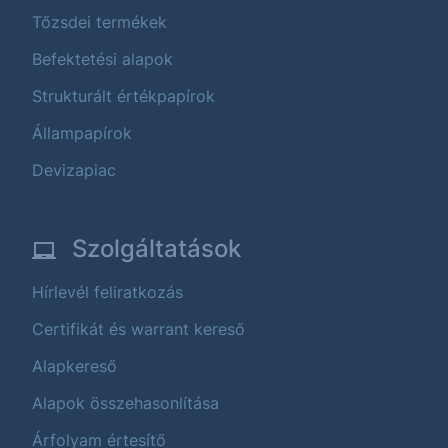
Tőzsdei termékek
Befektetési alapok
Strukturált értékpapírok
Állampapírok
Devizapiac
Szolgáltatások
Hírlevél feliratkozás
Certifikát és warrant kereső
Alapkereső
Alapok összehasonlítása
Árfolyam értesítő