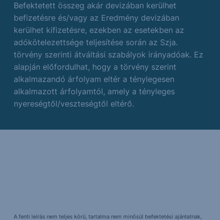
Befektetett összeg akár devizában kerülhet
befizetésre és/vagy az Eredmény devizában
kerülhet kifizetésre, ezekben az esetekben az
adókötelezettsége teljesítése során az Szja.
törvény szerinti átváltási szabályok irányadóak. Ez
alapján előfordulhat, hogy a törvény szerint
alkalmazandó árfolyam eltér a ténylegesen
alkalmazott árfolyamtól, amely a tényleges
nyereségtől/veszteségtől eltérő.
A fenti leírás nem teljes körű, tartalma nem minősül befektetési ajánlatnak,