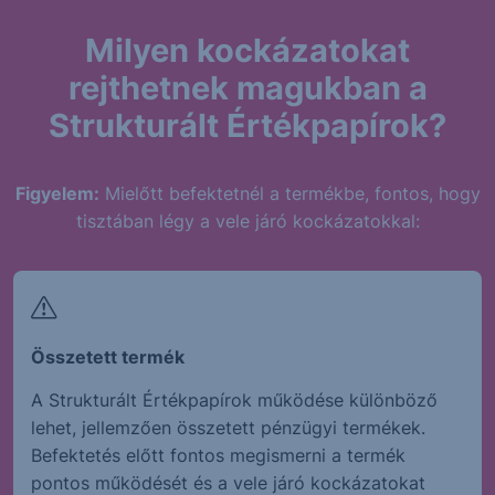
Milyen kockázatokat
rejthetnek magukban a
Strukturált Értékpapírok?
Figyelem:
Mielőtt befektetnél a termékbe, fontos, hogy
tisztában légy a vele járó kockázatokkal:
Összetett termék
A Strukturált Értékpapírok működése különböző
lehet, jellemzően összetett pénzügyi termékek.
Befektetés előtt fontos megismerni a termék
pontos működését és a vele járó kockázatokat