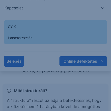
teljesítménye esetén is pozitív hozamban
Kapcsolat
részesülhetsz, vagy éppen tőkevédelem mellett érhetsz
el magasabb hozamokat.
GYIK
Mi az a Strukturált értékpapír?
Panaszkezelés
A strukturált értékpapírok olyan befektetési termékek,
melyek hozama és kockázata egy mögöttes
termékhez, vagy termékek kosarához kötött. Ez a
Belépés
Online Befektetés
mögöttes termék lehet részvény, kötvény, árucikk,
deviza, vagy akár egy piaci index is.
Mitől strukturált?
A "struktúra" részét az adja a befektetésnek, hogy
a kifizetés nem 1:1 arányban követi le a mögöttes