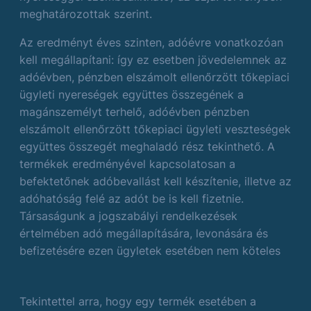
meghatározottak szerint.
Az eredményt éves szinten, adóévre vonatkozóan
kell megállapítani: így ez esetben jövedelemnek az
adóévben, pénzben elszámolt ellenőrzött tőkepiaci
ügyleti nyereségek együttes összegének a
magánszemélyt terhelő, adóévben pénzben
elszámolt ellenőrzött tőkepiaci ügyleti veszteségek
együttes összegét meghaladó rész tekinthető. A
termékek eredményével kapcsolatosan a
befektetőnek adóbevallást kell készítenie, illetve az
adóhatóság felé az adót be is kell fizetnie.
Társaságunk a jogszabályi rendelkezések
értelmében adó megállapítására, levonására és
befizetésére ezen ügyletek esetében nem köteles
Tekintettel arra, hogy egy termék esetében a