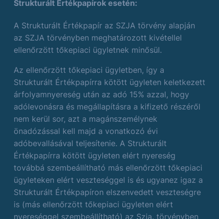
Strukturált Értékpapírok esetén:
A Strukturált Értékpapír az SZJA törvény alapján
az SZJA törvényben meghatározott kivétellel
ellenőrzött tőkepiaci ügyletnek minősül.
Az ellenőrzött tőkepiaci ügyletben, így a
Strukturált Értékpapírra kötött ügyleten keletkezett
árfolyamnyereség után az adó 15% azzal, hogy
adólevonásra és megállapításra a kifizető részéről
nem kerül sor, azt a magánszemélynek
önadózással kell majd a vonatkozó évi
adóbevallásával teljesítenie. A Strukturált
Értékpapírra kötött ügyleten elért nyereség
továbbá szembeállítható más ellenőrzött tőkepiaci
ügyleteken elért veszteséggel is és ugyanez igaz a
Strukturált Értékpapíron elszenvedett veszteségre
is (más ellenőrzött tőkepiaci ügyleten elért
nyereséggel szembeállítható) az Szja. törvényben