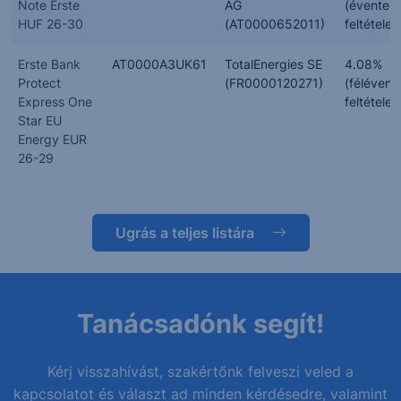
Note Erste
AG
(évente,
HUF 26-30
(AT0000652011)
feltételes
Erste Bank
AT0000A3UK61
TotalEnergies SE
4.08%
Protect
(FR0000120271)
(félévent
Express One
feltételes
Star EU
Energy EUR
26-29
Ugrás a teljes listára
Tanácsadónk segít!
Kérj visszahívást, szakértőnk felveszi veled a
kapcsolatot és választ ad minden kérdésedre, valamint