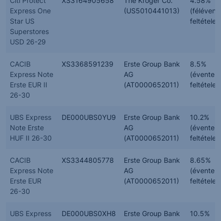
Citi Protect
XS3164905658
The Kroger Co.
4.58%
Express One
(US5010441013)
(félévent
Star US
feltételes
Superstores
USD 26-29
CACIB
XS3368591239
Erste Group Bank
8.5%
Express Note
AG
(évente,
Erste EUR II
(AT0000652011)
feltételes
26-30
UBS Express
DE000UBS0YU9
Erste Group Bank
10.2%
Note Erste
AG
(évente,
HUF II 26-30
(AT0000652011)
feltételes
CACIB
XS3344805778
Erste Group Bank
8.65%
Express Note
AG
(évente,
Erste EUR
(AT0000652011)
feltételes
26-30
UBS Express
DE000UBS0XH8
Erste Group Bank
10.5%