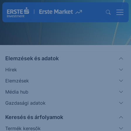
Elemzések és adatok
Hírek
Elemzések
Strukturált Értékpapírok
Média hub
Magasabb hozam lehetősége egyedi
Gazdasági adatok
befektetésekkel
Keresés és árfolyamok
Termék keresők