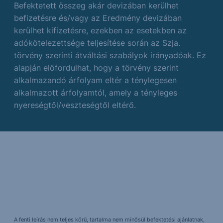
Befektetett összeg akár devizában kerülhet
befizetésre és/vagy az Eredmény devizában
kerülhet kifizetésre, ezekben az esetekben az
adókötelezettsége teljesítése során az Szja.
törvény szerinti átváltási szabályok irányadóak. Ez
alapján előfordulhat, hogy a törvény szerint
alkalmazandó árfolyam eltér a ténylegesen
alkalmazott árfolyamtól, amely a tényleges
nyereségtől/veszteségtől eltérő.
A fenti leírás nem teljes körű, tartalma nem minősül befektetési ajánlatnak,