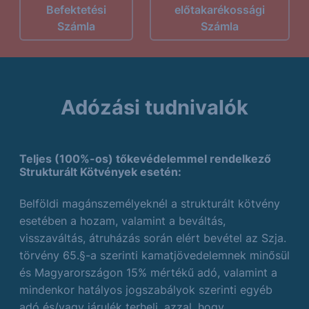
Befektetési
előtakarékossági
Számla
Számla
Adózási tudnivalók
Teljes (100%-os) tőkevédelemmel rendelkező
Strukturált Kötvények esetén:
Belföldi magánszemélyeknél a strukturált kötvény
esetében a hozam, valamint a beváltás,
visszaváltás, átruházás során elért bevétel az Szja.
törvény 65.§-a szerinti kamatjövedelemnek minősül
és Magyarországon 15% mértékű adó, valamint a
mindenkor hatályos jogszabályok szerinti egyéb
adó és/vagy járulék terheli, azzal, hogy