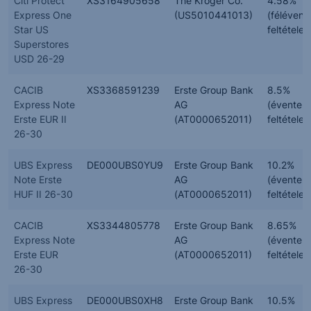
Citi Protect
XS3164905658
The Kroger Co.
4.58%
Express One
(US5010441013)
(félévent
Star US
feltételes
Superstores
USD 26-29
CACIB
XS3368591239
Erste Group Bank
8.5%
Express Note
AG
(évente,
Erste EUR II
(AT0000652011)
feltételes
26-30
UBS Express
DE000UBS0YU9
Erste Group Bank
10.2%
Note Erste
AG
(évente,
HUF II 26-30
(AT0000652011)
feltételes
CACIB
XS3344805778
Erste Group Bank
8.65%
Express Note
AG
(évente,
Erste EUR
(AT0000652011)
feltételes
26-30
UBS Express
DE000UBS0XH8
Erste Group Bank
10.5%