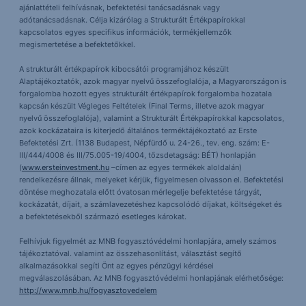
ajánlattételi felhívásnak, befektetési tanácsadásnak vagy
adótanácsadásnak. Célja kizárólag a Strukturált Értékpapírokkal
kapcsolatos egyes specifikus információk, termékjellemzők
megismertetése a befektetőkkel.
A strukturált értékpapírok kibocsátói programjához készült
Alaptájékoztatók, azok magyar nyelvű összefoglalója, a Magyarországon is
forgalomba hozott egyes strukturált értékpapírok forgalomba hozatala
kapcsán készült Végleges Feltételek (Final Terms, illetve azok magyar
nyelvű összefoglalója), valamint a Strukturált Értékpapírokkal kapcsolatos,
azok kockázataira is kiterjedő általános terméktájékoztató az Erste
Befektetési Zrt. (1138 Budapest, Népfürdő u. 24-26., tev. eng. szám: E-
III/444/4008 és III/75.005-19/4004, tőzsdetagság: BÉT) honlapján
(
www.ersteinvestment.hu
–címen az egyes termékek aloldalán)
rendelkezésre állnak, melyeket kérjük, figyelmesen olvasson el. Befektetési
döntése meghozatala előtt óvatosan mérlegelje befektetése tárgyát,
kockázatát, díjait, a számlavezetéshez kapcsolódó díjakat, költségeket és
a befektetésekből származó esetleges károkat.
Felhívjuk figyelmét az MNB fogyasztóvédelmi honlapjára, amely számos
tájékoztatóval. valamint az összehasonlítást, választást segítő
alkalmazásokkal segíti Önt az egyes pénzügyi kérdései
megválaszolásában. Az MNB fogyasztóvédelmi honlapjának elérhetősége:
http://www.mnb.hu/fogyasztovedelem