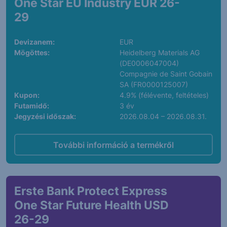
One Star EU Industry EUR 26-
29
Devizanem:
EUR
Mögöttes:
Heidelberg Materials AG
(DE0006047004)
Compagnie de Saint Gobain
SA (FR0000125007)
Kupon:
4.9% (félévente, feltételes)
Futamidő:
3 év
Jegyzési időszak:
2026.08.04 – 2026.08.31.
További információ a termékről
Erste Bank Protect Express
One Star Future Health USD
26-29