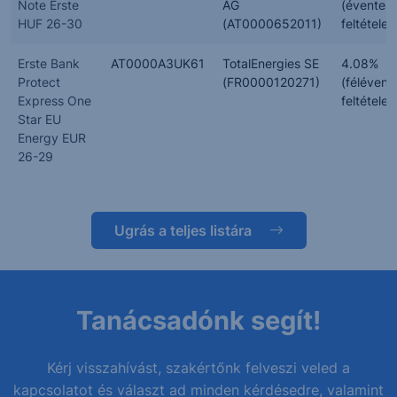
Note Erste
AG
(évente,
HUF 26-30
(AT0000652011)
feltételes
Erste Bank
AT0000A3UK61
TotalEnergies SE
4.08%
Protect
(FR0000120271)
(félévent
Express One
feltételes
Star EU
Energy EUR
26-29
Ugrás a teljes listára
Tanácsadónk segít!
Kérj visszahívást, szakértőnk felveszi veled a
kapcsolatot és választ ad minden kérdésedre, valamint