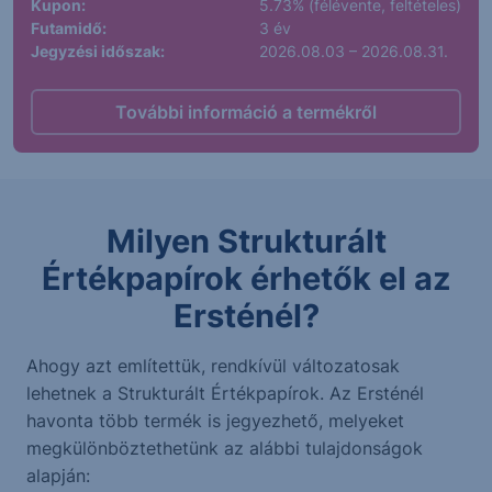
Kupon:
5.73% (félévente, feltételes)
Futamidő:
3 év
Jegyzési időszak:
2026.08.03 – 2026.08.31.
További információ a termékről
Milyen Strukturált
Értékpapírok érhetők el az
Ersténél?
Ahogy azt említettük, rendkívül változatosak
lehetnek a Strukturált Értékpapírok. Az Ersténél
havonta több termék is jegyezhető, melyeket
megkülönböztethetünk az alábbi tulajdonságok
alapján: