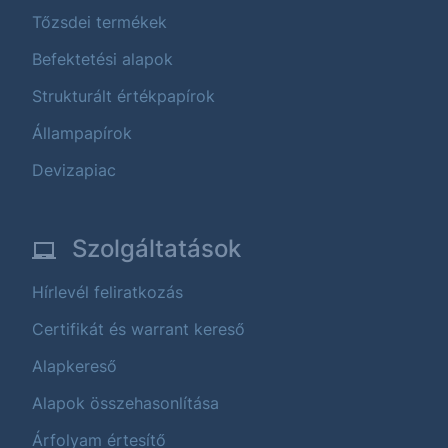
Tőzsdei termékek
Befektetési alapok
Strukturált értékpapírok
Állampapírok
Devizapiac
Szolgáltatások
Hírlevél feliratkozás
Certifikát és warrant kereső
Alapkereső
Alapok összehasonlítása
Árfolyam értesítő