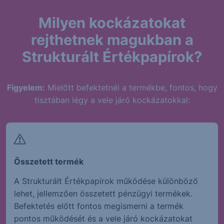
Milyen kockázatokat
rejthetnek magukban a
Strukturált Értékpapírok?
Figyelem:
Mielőtt befektetnél a termékbe, fontos, hogy
tisztában légy a vele járó kockázatokkal:
Összetett termék
A Strukturált Értékpapírok működése különböző
lehet, jellemzően összetett pénzügyi termékek.
Befektetés előtt fontos megismerni a termék
pontos működését és a vele járó kockázatokat