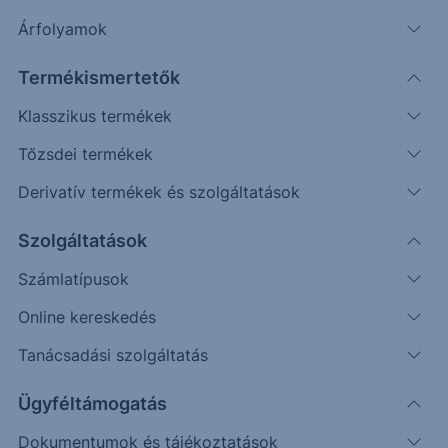
Árfolyamok
Termékismertetők
Klasszikus termékek
Tőzsdei termékek
Derivatív termékek és szolgáltatások
Védelmi mechanizmussal
rendelkező egyedi befektetési
Szolgáltatások
lehetőséget keresel?
Számlatípusok
Online kereskedés
Az Erste Strukturált Értékpapír kínálatával különböző
piaci helyzetekre találhatsz megfelelő befektetési
Tanácsadási szolgáltatás
lehetőséget.
Ügyféltámogatás
A havonta érkező termékek között találsz olyat, ahol a
Dokumentumok és tájékoztatások
kiválasztott mögöttes piac vagy termékek negatív