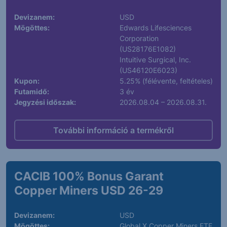
Devizanem:
USD
Mögöttes:
Edwards Lifesciences
Corporation
(US28176E1082)
Intuitive Surgical, Inc.
(US46120E6023)
Kupon:
5.25% (félévente, feltételes)
Futamidő:
3 év
Jegyzési időszak:
2026.08.04 – 2026.08.31.
További információ a termékről
CACIB 100% Bonus Garant
Copper Miners USD 26-29
Devizanem:
USD
Mögöttes:
Global X Copper Miners ETF