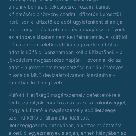
amennyiben az értékesítésre, hozam, kamat
kifizetésére a törvény szerinti kifizetőn keresztül
kerül sor, e kifizető az adót ügyletenként állapítja
meg, vonja le és fizeti meg és a magánszemélynek
az adóbevallásában nem kell feltüntetnie. A külföldi
pénznemben keletkezett kamatjövedelemből az
adót is külföldi pénznemben kell a kifizetőnek – a
jövedelem megszerzése napján – levonnia, de az
adót – a jövedelem megszerzése napján érvényes
hivatalos MNB devizaárfolyamon átszámítva –
forintban kell megfizetni.
Külföldi illetőségű magánszemély befektetőkre a
fenti szabályok vonatkoznak azzal a különbséggel,
hogy a kifizető a magánszemély adóilletősége
szerinti külföldi állam által kiállított
illetőségigazolás birtokában, a kettős adóztatást
elkerülő egyezmények alapján, ennek hiányában az