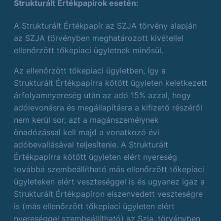
Strukturált Értékpapírok esetén:
A Strukturált Értékpapír az SZJA törvény alapján
az SZJA törvényben meghatározott kivétellel
ellenőrzött tőkepiaci ügyletnek minősül.
Az ellenőrzött tőkepiaci ügyletben, így a
Strukturált Értékpapírra kötött ügyleten keletkezett
árfolyamnyereség után az adó 15% azzal, hogy
adólevonásra és megállapításra a kifizető részéről
nem kerül sor, azt a magánszemélynek
önadózással kell majd a vonatkozó évi
adóbevallásával teljesítenie. A Strukturált
Értékpapírra kötött ügyleten elért nyereség
továbbá szembeállítható más ellenőrzött tőkepiaci
ügyleteken elért veszteséggel is és ugyanez igaz a
Strukturált Értékpapíron elszenvedett veszteségre
is (más ellenőrzött tőkepiaci ügyleten elért
nyereséggel szembeállítható) az Szja. törvényben