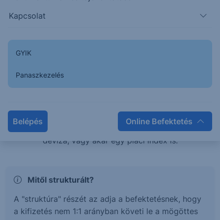
teljesítménye esetén is pozitív hozamban
Kapcsolat
részesülhetsz, vagy éppen tőkevédelem mellett érhetsz
el magasabb hozamokat.
GYIK
Mi az a Strukturált értékpapír?
Panaszkezelés
A strukturált értékpapírok olyan befektetési termékek,
melyek hozama és kockázata egy mögöttes
termékhez, vagy termékek kosarához kötött. Ez a
Belépés
Online Befektetés
mögöttes termék lehet részvény, kötvény, árucikk,
deviza, vagy akár egy piaci index is.
Mitől strukturált?
A "struktúra" részét az adja a befektetésnek, hogy
a kifizetés nem 1:1 arányban követi le a mögöttes