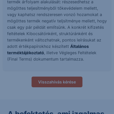
termék árfolyam alakulását: részesedhetsz a
mögöttes teljesítményből tőkevédelem mellett,
vagy kaphatsz rendszeresen vonzó hozamokat a
mögöttes termék negatív teljsítménye mellett, hogy
csak egy pár példát említsünk. A konkrét kifizetés
feltételek Kibocsátónként, struktúránként és
termékenként változhatnak, pontos leírásukat az
adott értékpapírokhoz készített
Általános
terméktájékoztató
, illetve Végleges Feltételek
(Final Terms) dokumentum tartalmazza.
Visszahívás kérése
A befektetés, ami izgalmas.