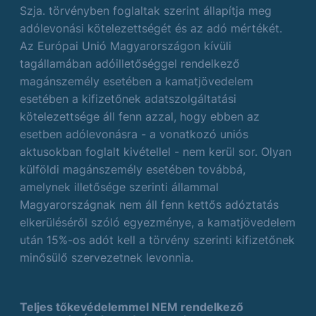
Szja. törvényben foglaltak szerint állapítja meg
adólevonási kötelezettségét és az adó mértékét.
Az Európai Unió Magyarországon kívüli
tagállamában adóilletőséggel rendelkező
magánszemély esetében a kamatjövedelem
esetében a kifizetőnek adatszolgáltatási
kötelezettsége áll fenn azzal, hogy ebben az
esetben adólevonásra - a vonatkozó uniós
aktusokban foglalt kivétellel - nem kerül sor. Olyan
külföldi magánszemély esetében továbbá,
amelynek illetősége szerinti állammal
Magyarországnak nem áll fenn kettős adóztatás
elkerüléséről szóló egyezménye, a kamatjövedelem
után 15%-os adót kell a törvény szerinti kifizetőnek
minősülő szervezetnek levonnia.
Teljes tőkevédelemmel NEM rendelkező