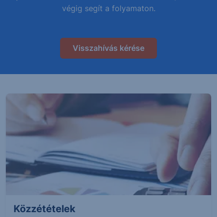
végig segít a folyamaton.
Visszahívás kérése
Közzétételek