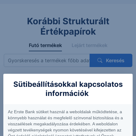
Korábbi Strukturált
Értékpapírok
Futó termékek
Lejárt termékek
Keresés
Sütibeállításokkal kapcsolatos
Megnevezés
ISIN
Mögöttes termék
Kupon
információk
ErsteBank
AT0000A3VVT6
Siemens AG
4.56%
Protect
(DE0007236101)
(félévent
Express
feltételes
Az Erste Bank sütiket használ a weboldalak működtetése, a
OneStar
könnyebb használat és megfelelő színvonal biztosítása és a
Smart
visszaélések megakadályozása érdekében. A weboldalon
Infrastructure
végzett tevékenységek nyomon követésével kifejezetten az
EUR 26-29
Önt érdeklő ajánlatokról üzenetet juttathatunk el Önnek.