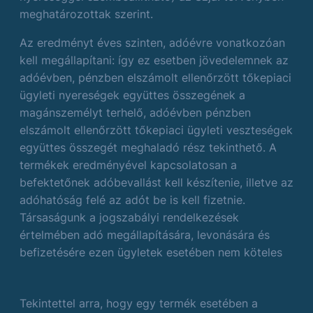
meghatározottak szerint.
Az eredményt éves szinten, adóévre vonatkozóan
kell megállapítani: így ez esetben jövedelemnek az
adóévben, pénzben elszámolt ellenőrzött tőkepiaci
ügyleti nyereségek együttes összegének a
magánszemélyt terhelő, adóévben pénzben
elszámolt ellenőrzött tőkepiaci ügyleti veszteségek
együttes összegét meghaladó rész tekinthető. A
termékek eredményével kapcsolatosan a
befektetőnek adóbevallást kell készítenie, illetve az
adóhatóság felé az adót be is kell fizetnie.
Társaságunk a jogszabályi rendelkezések
értelmében adó megállapítására, levonására és
befizetésére ezen ügyletek esetében nem köteles
Tekintettel arra, hogy egy termék esetében a