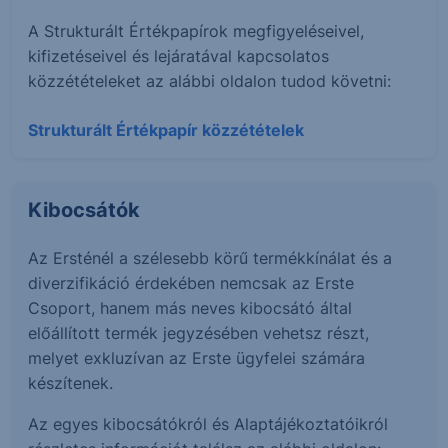
A Strukturált Értékpapírok megfigyeléseivel,
kifizetéseivel és lejáratával kapcsolatos
közzétételeket az alábbi oldalon tudod követni:
Strukturált Értékpapír közzétételek
Kibocsátók
Az Ersténél a szélesebb körű termékkínálat és a
diverzifikáció érdekében nemcsak az Erste
Csoport, hanem más neves kibocsátó által
előállított termék jegyzésében vehetsz részt,
melyet exkluzívan az Erste ügyfelei számára
készítenek.
Az egyes kibocsátókról és Alaptájékoztatóikról