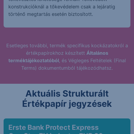
konstrukcióknál a tőkevédelem csak a lejáratig
történő megtartás esetén biztosított.
Esetleges további, termék specifikus kockázatokról a
értékpapírokhoz készített
Általános
terméktájékoztatóból
, és Végleges Feltételek (Final
Terms) dokumentumból tájékozódhatsz.
Aktuális Strukturált
Értékpapír jegyzések
Erste Bank Protect Express