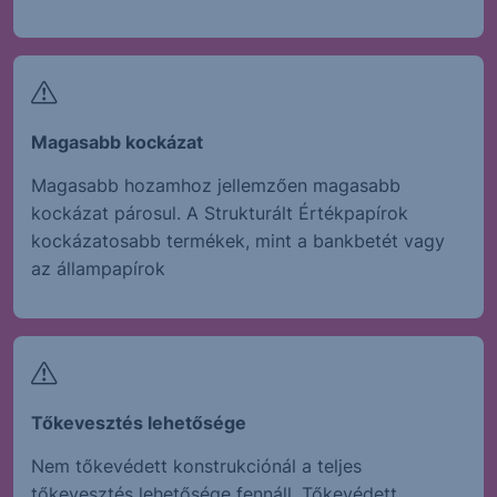
Magasabb kockázat
Magasabb hozamhoz jellemzően magasabb
kockázat párosul. A Strukturált Értékpapírok
kockázatosabb termékek, mint a bankbetét vagy
az állampapírok
Tőkevesztés lehetősége
Nem tőkevédett konstrukciónál a teljes
tőkevesztés lehetősége fennáll. Tőkevédett