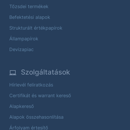
Tőzsdei termékek
Befektetési alapok
Strukturált értékpapírok
Állampapírok
Devizapiac
Szolgáltatások
Hírlevél feliratkozás
Certifikát és warrant kereső
Alapkereső
Alapok összehasonlítása
Árfolyam értesítő