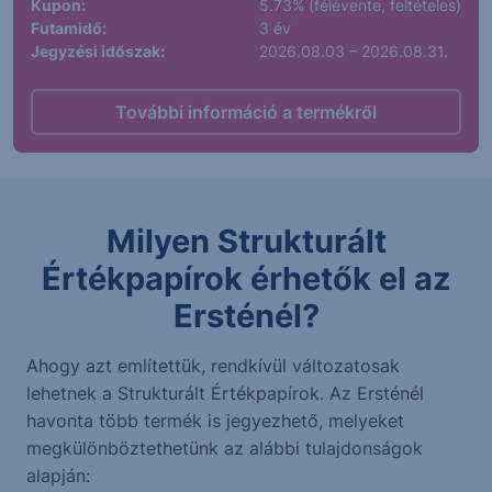
Kupon:
5.73% (félévente, feltételes)
Futamidő:
3 év
Jegyzési időszak:
2026.08.03 – 2026.08.31.
További információ a termékről
Milyen Strukturált
Értékpapírok érhetők el az
Ersténél?
Ahogy azt említettük, rendkívül változatosak
lehetnek a Strukturált Értékpapírok. Az Ersténél
havonta több termék is jegyezhető, melyeket
megkülönböztethetünk az alábbi tulajdonságok
alapján: