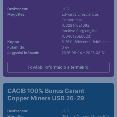
Devizanem:
USD
Mögöttes:
Edwards Lifesciences
Corporation
(US28176E1082)
Intuitive Surgical, Inc.
(US46120E6023)
Kupon:
5.25% (félévente, feltételes)
Futamidő:
3 év
Jegyzési időszak:
2026.08.04 – 2026.08.31.
További információ a termékről
CACIB 100% Bonus Garant
Copper Miners USD 26-29
Devizanem:
USD
Mögöttes:
Global X Copper Miners ETF