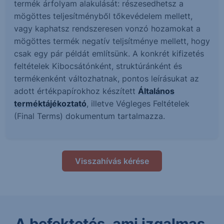
termék árfolyam alakulását: részesedhetsz a
mögöttes teljesítményből tőkevédelem mellett,
vagy kaphatsz rendszeresen vonzó hozamokat a
mögöttes termék negatív teljsítménye mellett, hogy
csak egy pár példát említsünk. A konkrét kifizetés
feltételek Kibocsátónként, struktúránként és
termékenként változhatnak, pontos leírásukat az
adott értékpapírokhoz készített
Általános
terméktájékoztató
, illetve Végleges Feltételek
(Final Terms) dokumentum tartalmazza.
Visszahívás kérése
A befektetés, ami izgalmas.