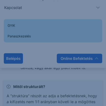
teljesítménye esetén is pozitív hozamban
Kapcsolat
részesülhetsz, vagy éppen tőkevédelem mellett érhetsz
el magasabb hozamokat.
GYIK
Mi az a Strukturált értékpapír?
Panaszkezelés
A strukturált értékpapírok olyan befektetési termékek,
melyek hozama és kockázata egy mögöttes
termékhez, vagy termékek kosarához kötött. Ez a
Belépés
Online Befektetés
mögöttes termék lehet részvény, kötvény, árucikk,
deviza, vagy akár egy piaci index is.
Mitől strukturált?
A "struktúra" részét az adja a befektetésnek, hogy
a kifizetés nem 1:1 arányban követi le a mögöttes