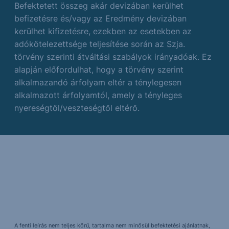
Befektetett összeg akár devizában kerülhet
befizetésre és/vagy az Eredmény devizában
kerülhet kifizetésre, ezekben az esetekben az
adókötelezettsége teljesítése során az Szja.
törvény szerinti átváltási szabályok irányadóak. Ez
alapján előfordulhat, hogy a törvény szerint
alkalmazandó árfolyam eltér a ténylegesen
alkalmazott árfolyamtól, amely a tényleges
nyereségtől/veszteségtől eltérő.
A fenti leírás nem teljes körű, tartalma nem minősül befektetési ajánlatnak,