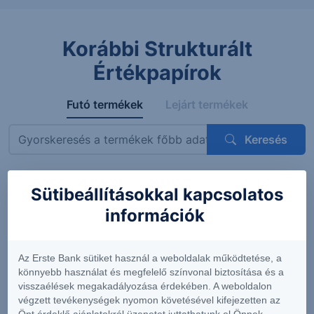
Korábbi Strukturált
Értékpapírok
Futó termékek
Lejárt termékek
Keresés
Sütibeállításokkal kapcsolatos
Megnevezés
ISIN
Mögöttes termék
Kupon
információk
ErsteBank
AT0000A3VVT6
Siemens AG
4.56%
Protect
(DE0007236101)
(félévent
Express
feltételes
Az Erste Bank sütiket használ a weboldalak működtetése, a
OneStar
könnyebb használat és megfelelő színvonal biztosítása és a
Smart
visszaélések megakadályozása érdekében. A weboldalon
Infrastructure
végzett tevékenységek nyomon követésével kifejezetten az
EUR 26-29
Önt érdeklő ajánlatokról üzenetet juttathatunk el Önnek.