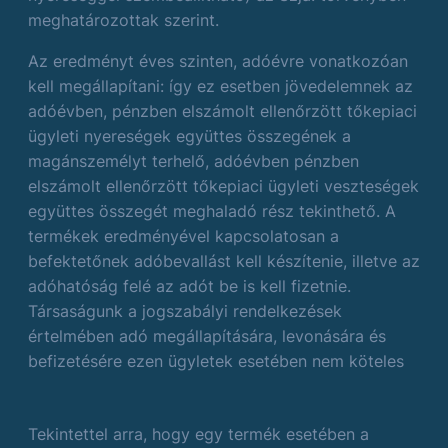
meghatározottak szerint.
Az eredményt éves szinten, adóévre vonatkozóan
kell megállapítani: így ez esetben jövedelemnek az
adóévben, pénzben elszámolt ellenőrzött tőkepiaci
ügyleti nyereségek együttes összegének a
magánszemélyt terhelő, adóévben pénzben
elszámolt ellenőrzött tőkepiaci ügyleti veszteségek
együttes összegét meghaladó rész tekinthető. A
termékek eredményével kapcsolatosan a
befektetőnek adóbevallást kell készítenie, illetve az
adóhatóság felé az adót be is kell fizetnie.
Társaságunk a jogszabályi rendelkezések
értelmében adó megállapítására, levonására és
befizetésére ezen ügyletek esetében nem köteles
Tekintettel arra, hogy egy termék esetében a