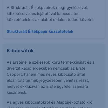
A Strukturált Értékpapírok megfigyeléseivel,
kifizetéseivel és lejáratával kapcsolatos
közzétételeket az alábbi oldalon tudod követni:
Strukturált Értékpapír közzétételek
Kibocsátók
Az Ersténél a szélesebb körű termékkínálat és a
diverzifikáció érdekében nemcsak az Erste
Csoport, hanem más neves kibocsátó által
előállított termék jegyzésében vehetsz részt,
melyet exkluzívan az Erste ügyfelei számára
készítenek.
Az egyes kibocsátókról és Alaptájékoztatóikról