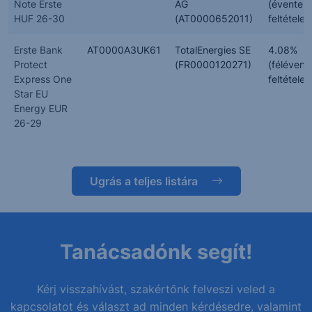
Note Erste
AG
(évente,
HUF 26-30
(AT0000652011)
feltételes
Erste Bank
AT0000A3UK61
TotalEnergies SE
4.08%
Protect
(FR0000120271)
(félévent
Express One
feltételes
Star EU
Energy EUR
26-29
Ugrás a teljes listára
Tanácsadónk segít!
Kérj visszahívást, szakértőnk felveszi veled a
kapcsolatot és választ ad minden kérdésedre, valamint