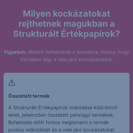
Milyen kockázatokat
rejthetnek magukban a
Strukturált Értékpapírok?
Figyelem:
Mielőtt befektetnél a termékbe, fontos, hogy
tisztában légy a vele járó kockázatokkal:
Összetett termék
A Strukturált Értékpapírok működése különböző
lehet, jellemzően összetett pénzügyi termékek.
Befektetés előtt fontos megismerni a termék
pontos működését és a vele járó kockázatokat