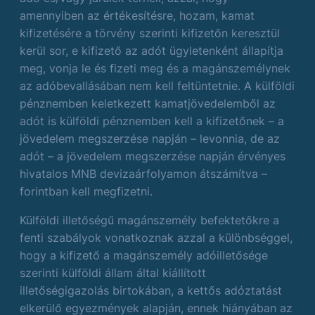
amennyiben az értékesítésre, hozam, kamat
kifizetésére a törvény szerinti kifizetőn keresztül
kerül sor, e kifizető az adót ügyletenként állapítja
meg, vonja le és fizeti meg és a magánszemélynek
az adóbevallásában nem kell feltüntetnie. A külföldi
pénznemben keletkezett kamatjövedelemből az
adót is külföldi pénznemben kell a kifizetőnek – a
jövedelem megszerzése napján – levonnia, de az
adót – a jövedelem megszerzése napján érvényes
hivatalos MNB devizaárfolyamon átszámítva –
forintban kell megfizetni.
Külföldi illetőségű magánszemély befektetőkre a
fenti szabályok vonatkoznak azzal a különbséggel,
hogy a kifizető a magánszemély adóilletősége
szerinti külföldi állam által kiállított
illetőségigazolás birtokában, a kettős adóztatást
elkerülő egyezmények alapján, ennek hiányában az