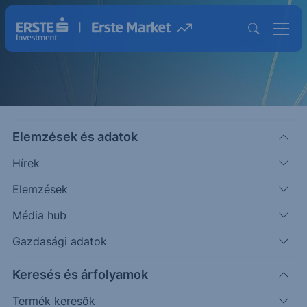
Elemzések és adatok
Hírek
Elemzések
Strukturált Értékpapírok
Média hub
Magasabb hozam lehetősége egyedi
Gazdasági adatok
befektetésekkel
Keresés és árfolyamok
Termék keresők