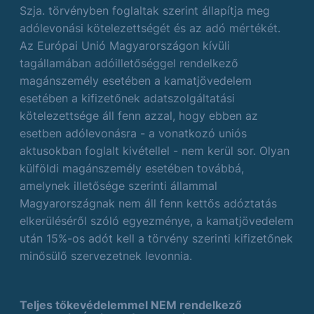
Szja. törvényben foglaltak szerint állapítja meg
adólevonási kötelezettségét és az adó mértékét.
Az Európai Unió Magyarországon kívüli
tagállamában adóilletőséggel rendelkező
magánszemély esetében a kamatjövedelem
esetében a kifizetőnek adatszolgáltatási
kötelezettsége áll fenn azzal, hogy ebben az
esetben adólevonásra - a vonatkozó uniós
aktusokban foglalt kivétellel - nem kerül sor. Olyan
külföldi magánszemély esetében továbbá,
amelynek illetősége szerinti állammal
Magyarországnak nem áll fenn kettős adóztatás
elkerüléséről szóló egyezménye, a kamatjövedelem
után 15%-os adót kell a törvény szerinti kifizetőnek
minősülő szervezetnek levonnia.
Teljes tőkevédelemmel NEM rendelkező