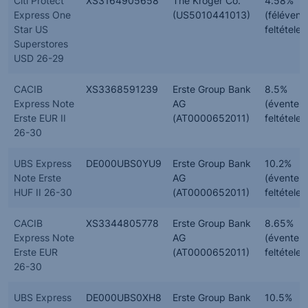
Citi Protect
XS3164905658
The Kroger Co.
4.58%
Express One
(US5010441013)
(félévent
Star US
feltételes
Superstores
USD 26-29
CACIB
XS3368591239
Erste Group Bank
8.5%
Express Note
AG
(évente,
Erste EUR II
(AT0000652011)
feltételes
26-30
UBS Express
DE000UBS0YU9
Erste Group Bank
10.2%
Note Erste
AG
(évente,
HUF II 26-30
(AT0000652011)
feltételes
CACIB
XS3344805778
Erste Group Bank
8.65%
Express Note
AG
(évente,
Erste EUR
(AT0000652011)
feltételes
26-30
UBS Express
DE000UBS0XH8
Erste Group Bank
10.5%