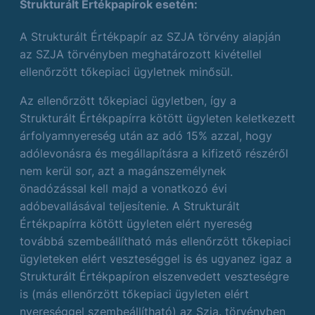
Strukturált Értékpapírok esetén:
A Strukturált Értékpapír az SZJA törvény alapján
az SZJA törvényben meghatározott kivétellel
ellenőrzött tőkepiaci ügyletnek minősül.
Az ellenőrzött tőkepiaci ügyletben, így a
Strukturált Értékpapírra kötött ügyleten keletkezett
árfolyamnyereség után az adó 15% azzal, hogy
adólevonásra és megállapításra a kifizető részéről
nem kerül sor, azt a magánszemélynek
önadózással kell majd a vonatkozó évi
adóbevallásával teljesítenie. A Strukturált
Értékpapírra kötött ügyleten elért nyereség
továbbá szembeállítható más ellenőrzött tőkepiaci
ügyleteken elért veszteséggel is és ugyanez igaz a
Strukturált Értékpapíron elszenvedett veszteségre
is (más ellenőrzött tőkepiaci ügyleten elért
nyereséggel szembeállítható) az Szja. törvényben