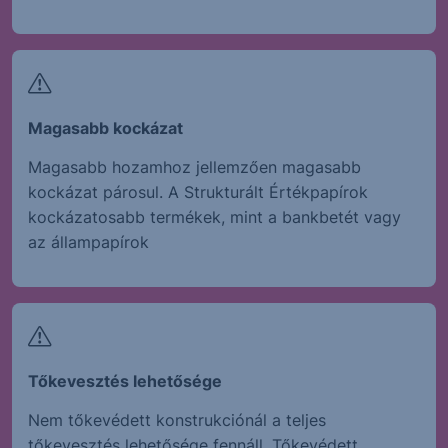
Magasabb kockázat
Magasabb hozamhoz jellemzően magasabb
kockázat párosul. A Strukturált Értékpapírok
kockázatosabb termékek, mint a bankbetét vagy
az állampapírok
Tőkevesztés lehetősége
Nem tőkevédett konstrukciónál a teljes
tőkevesztés lehetősége fennáll. Tőkevédett