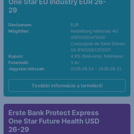
One Star EU Industry EUR 26-
29
Devizanem:
EUR
Mögöttes:
Heidelberg Materials AG
(DE0006047004)
Compagnie de Saint Gobain
SA (FR0000125007)
Kupon:
4.9% (félévente, feltételes)
Futamidő:
3 év
Jegyzési időszak:
2026.08.04 – 2026.08.31.
További információ a termékről
Erste Bank Protect Express
One Star Future Health USD
26-29