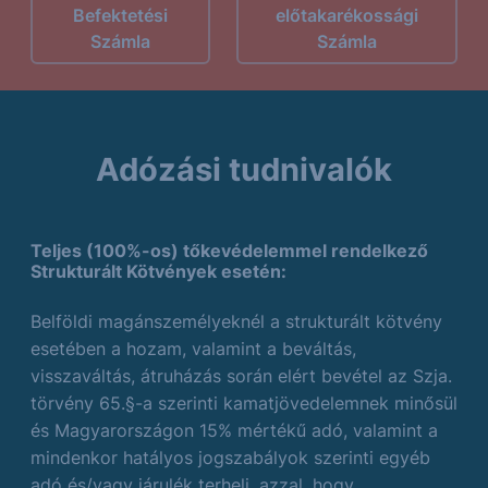
Befektetési
előtakarékossági
Számla
Számla
Adózási tudnivalók
Teljes (100%-os) tőkevédelemmel rendelkező
Strukturált Kötvények esetén:
Belföldi magánszemélyeknél a strukturált kötvény
esetében a hozam, valamint a beváltás,
visszaváltás, átruházás során elért bevétel az Szja.
törvény 65.§-a szerinti kamatjövedelemnek minősül
és Magyarországon 15% mértékű adó, valamint a
mindenkor hatályos jogszabályok szerinti egyéb
adó és/vagy járulék terheli, azzal, hogy