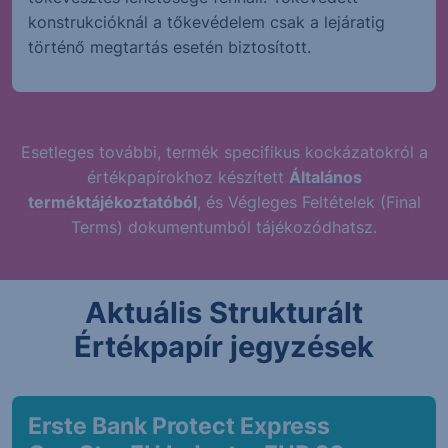
konstrukcióknál a tőkevédelem csak a lejáratig
történő megtartás esetén biztosított.
Esetleges további, termék specifikus kockázatokról a
értékpapírokhoz készített
Általános
terméktájékoztatóból
, és Végleges Feltételek (Final
Terms) dokumentumból tájékozódhatsz.
Aktuális Strukturált
Értékpapír jegyzések
Erste Bank Protect Express