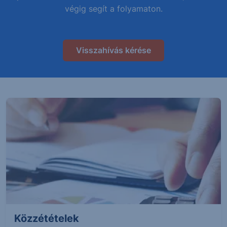
végig segít a folyamaton.
Visszahívás kérése
Közzétételek