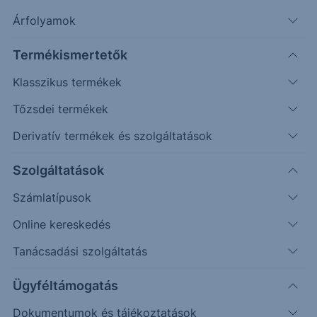
Árfolyamok
Termékismertetők
Klasszikus termékek
Tőzsdei termékek
Derivatív termékek és szolgáltatások
Védelmi mechanizmussal
rendelkező egyedi befektetési
Szolgáltatások
lehetőséget keresel?
Számlatípusok
Online kereskedés
Az Erste Strukturált Értékpapír kínálatával különböző
piaci helyzetekre találhatsz megfelelő befektetési
Tanácsadási szolgáltatás
lehetőséget.
Ügyféltámogatás
A havonta érkező termékek között találsz olyat, ahol a
Dokumentumok és tájékoztatások
kiválasztott mögöttes piac vagy termékek negatív