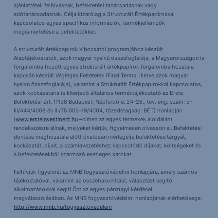
ajánlattételi felhívásnak, befektetési tanácsadásnak vagy
adótanácsadásnak. Célja kizárólag a Strukturált Értékpapírokkal
kapcsolatos egyes specifikus információk, termékjellemzők
megismertetése a befektetőkkel.
A strukturált értékpapírok kibocsátói programjához készült
Alaptájékoztatók, azok magyar nyelvű összefoglalója, a Magyarországon is
forgalomba hozott egyes strukturált értékpapírok forgalomba hozatala
kapcsán készült Végleges Feltételek (Final Terms, illetve azok magyar
nyelvű összefoglalója), valamint a Strukturált Értékpapírokkal kapcsolatos,
azok kockázataira is kiterjedő általános terméktájékoztató az Erste
Befektetési Zrt. (1138 Budapest, Népfürdő u. 24-26., tev. eng. szám: E-
III/444/4008 és III/75.005-19/4004, tőzsdetagság: BÉT) honlapján
(
www.ersteinvestment.hu
–címen az egyes termékek aloldalán)
rendelkezésre állnak, melyeket kérjük, figyelmesen olvasson el. Befektetési
döntése meghozatala előtt óvatosan mérlegelje befektetése tárgyát,
kockázatát, díjait, a számlavezetéshez kapcsolódó díjakat, költségeket és
a befektetésekből származó esetleges károkat.
Felhívjuk figyelmét az MNB fogyasztóvédelmi honlapjára, amely számos
tájékoztatóval. valamint az összehasonlítást, választást segítő
alkalmazásokkal segíti Önt az egyes pénzügyi kérdései
megválaszolásában. Az MNB fogyasztóvédelmi honlapjának elérhetősége:
http://www.mnb.hu/fogyasztovedelem