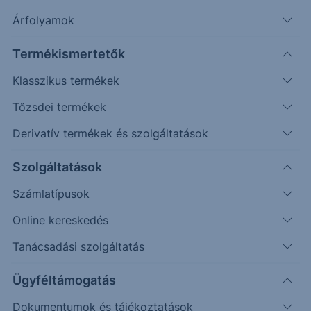
Árfolyamok
Termékismertetők
Klasszikus termékek
Tőzsdei termékek
Derivatív termékek és szolgáltatások
Védelmi mechanizmussal
rendelkező egyedi befektetési
Szolgáltatások
lehetőséget keresel?
Számlatípusok
Online kereskedés
Az Erste Strukturált Értékpapír kínálatával különböző
piaci helyzetekre találhatsz megfelelő befektetési
Tanácsadási szolgáltatás
lehetőséget.
Ügyféltámogatás
A havonta érkező termékek között találsz olyat, ahol a
Dokumentumok és tájékoztatások
kiválasztott mögöttes piac vagy termékek negatív