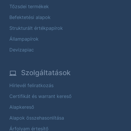
Tőzsdei termékek
Befektetési alapok
Strukturált értékpapírok
Állampapírok
Devizapiac
Szolgáltatások
Hírlevél feliratkozás
Certifikát és warrant kereső
Alapkereső
Alapok összehasonlítása
Árfolyam értesítő