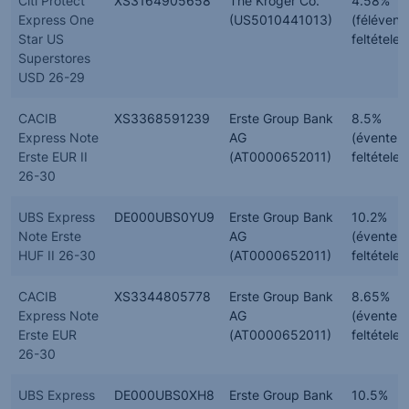
Citi Protect
XS3164905658
The Kroger Co.
4.58%
Express One
(US5010441013)
(félévent
Star US
feltételes
Superstores
USD 26-29
CACIB
XS3368591239
Erste Group Bank
8.5%
Express Note
AG
(évente,
Erste EUR II
(AT0000652011)
feltételes
26-30
UBS Express
DE000UBS0YU9
Erste Group Bank
10.2%
Note Erste
AG
(évente,
HUF II 26-30
(AT0000652011)
feltételes
CACIB
XS3344805778
Erste Group Bank
8.65%
Express Note
AG
(évente,
Erste EUR
(AT0000652011)
feltételes
26-30
UBS Express
DE000UBS0XH8
Erste Group Bank
10.5%