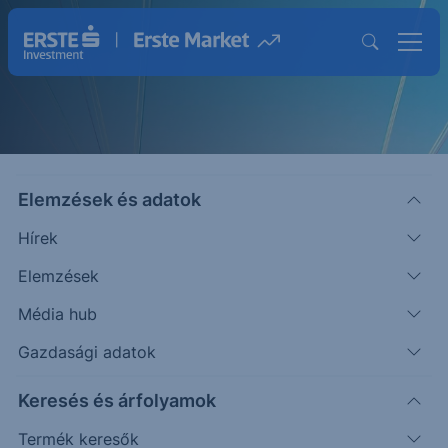
Elemzések és adatok
Hírek
Elemzések
Strukturált Értékpapírok
Média hub
Magasabb hozam lehetősége egyedi
Gazdasági adatok
befektetésekkel
Keresés és árfolyamok
Termék keresők