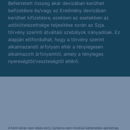
Befektetett összeg akár devizában kerülhet
befizetésre és/vagy az Eredmény devizában
kerülhet kifizetésre, ezekben az esetekben az
adókötelezettsége teljesítése során az Szja.
törvény szerinti átváltási szabályok irányadóak. Ez
alapján előfordulhat, hogy a törvény szerint
alkalmazandó árfolyam eltér a ténylegesen
alkalmazott árfolyamtól, amely a tényleges
nyereségtől/veszteségtől eltérő.
A fenti leírás nem teljes körű, tartalma nem minősül befektetési ajánlatnak,