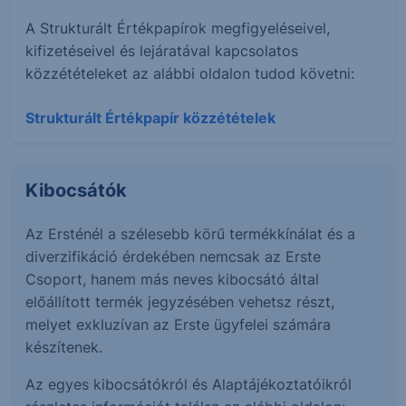
A Strukturált Értékpapírok megfigyeléseivel,
kifizetéseivel és lejáratával kapcsolatos
közzétételeket az alábbi oldalon tudod követni:
Strukturált Értékpapír közzétételek
Kibocsátók
Az Ersténél a szélesebb körű termékkínálat és a
diverzifikáció érdekében nemcsak az Erste
Csoport, hanem más neves kibocsátó által
előállított termék jegyzésében vehetsz részt,
melyet exkluzívan az Erste ügyfelei számára
készítenek.
Az egyes kibocsátókról és Alaptájékoztatóikról