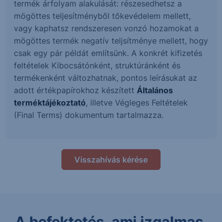
termék árfolyam alakulását: részesedhetsz a
mögöttes teljesítményből tőkevédelem mellett,
vagy kaphatsz rendszeresen vonzó hozamokat a
mögöttes termék negatív teljsítménye mellett, hogy
csak egy pár példát említsünk. A konkrét kifizetés
feltételek Kibocsátónként, struktúránként és
termékenként változhatnak, pontos leírásukat az
adott értékpapírokhoz készített
Általános
terméktájékoztató
, illetve Végleges Feltételek
(Final Terms) dokumentum tartalmazza.
Visszahívás kérése
A befektetés, ami izgalmas.