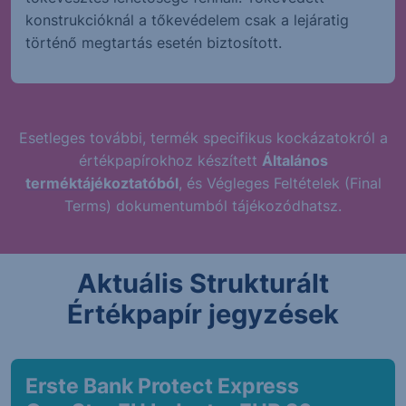
konstrukcióknál a tőkevédelem csak a lejáratig
történő megtartás esetén biztosított.
Esetleges további, termék specifikus kockázatokról a
értékpapírokhoz készített
Általános
terméktájékoztatóból
, és Végleges Feltételek (Final
Terms) dokumentumból tájékozódhatsz.
Aktuális Strukturált
Értékpapír jegyzések
Erste Bank Protect Express