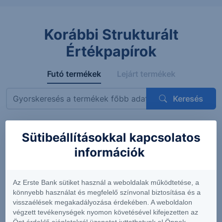
Korábbi Strukturált
Értékpapírok
Futó termékek
Lejárt termékek
Keresés
Sütibeállításokkal kapcsolatos
Megnevezés
ISIN
Mögöttes termék
Kupon
információk
ErsteBank
AT0000A3VVT6
Siemens AG
4.56%
Protect
(DE0007236101)
(félévent
Express
feltételes
Az Erste Bank sütiket használ a weboldalak működtetése, a
OneStar
könnyebb használat és megfelelő színvonal biztosítása és a
Smart
visszaélések megakadályozása érdekében. A weboldalon
Infrastructure
végzett tevékenységek nyomon követésével kifejezetten az
EUR 26-29
Önt érdeklő ajánlatokról üzenetet juttathatunk el Önnek.