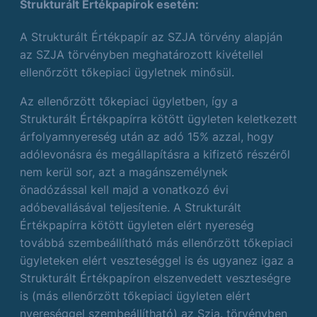
Strukturált Értékpapírok esetén:
A Strukturált Értékpapír az SZJA törvény alapján
az SZJA törvényben meghatározott kivétellel
ellenőrzött tőkepiaci ügyletnek minősül.
Az ellenőrzött tőkepiaci ügyletben, így a
Strukturált Értékpapírra kötött ügyleten keletkezett
árfolyamnyereség után az adó 15% azzal, hogy
adólevonásra és megállapításra a kifizető részéről
nem kerül sor, azt a magánszemélynek
önadózással kell majd a vonatkozó évi
adóbevallásával teljesítenie. A Strukturált
Értékpapírra kötött ügyleten elért nyereség
továbbá szembeállítható más ellenőrzött tőkepiaci
ügyleteken elért veszteséggel is és ugyanez igaz a
Strukturált Értékpapíron elszenvedett veszteségre
is (más ellenőrzött tőkepiaci ügyleten elért
nyereséggel szembeállítható) az Szja. törvényben