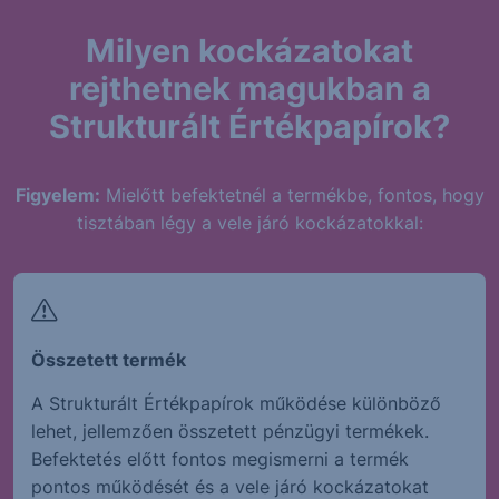
Milyen kockázatokat
rejthetnek magukban a
Strukturált Értékpapírok?
Figyelem:
Mielőtt befektetnél a termékbe, fontos, hogy
tisztában légy a vele járó kockázatokkal:
Összetett termék
A Strukturált Értékpapírok működése különböző
lehet, jellemzően összetett pénzügyi termékek.
Befektetés előtt fontos megismerni a termék
pontos működését és a vele járó kockázatokat