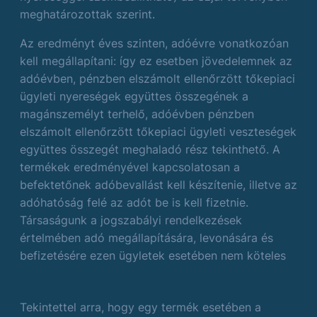
meghatározottak szerint.
Az eredményt éves szinten, adóévre vonatkozóan
kell megállapítani: így ez esetben jövedelemnek az
adóévben, pénzben elszámolt ellenőrzött tőkepiaci
ügyleti nyereségek együttes összegének a
magánszemélyt terhelő, adóévben pénzben
elszámolt ellenőrzött tőkepiaci ügyleti veszteségek
együttes összegét meghaladó rész tekinthető. A
termékek eredményével kapcsolatosan a
befektetőnek adóbevallást kell készítenie, illetve az
adóhatóság felé az adót be is kell fizetnie.
Társaságunk a jogszabályi rendelkezések
értelmében adó megállapítására, levonására és
befizetésére ezen ügyletek esetében nem köteles
Tekintettel arra, hogy egy termék esetében a