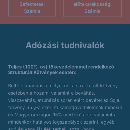
Befektetési
előtakarékossági
Számla
Számla
Adózási tudnivalók
Teljes (100%-os) tőkevédelemmel rendelkező
Strukturált Kötvények esetén:
Belföldi magánszemélyeknél a strukturált kötvény
esetében a hozam, valamint a beváltás,
visszaváltás, átruházás során elért bevétel az Szja.
törvény 65.§-a szerinti kamatjövedelemnek minősül
és Magyarországon 15% mértékű adó, valamint a
mindenkor hatályos jogszabályok szerinti egyéb
adó és/vagy járulék terheli, azzal, hogy