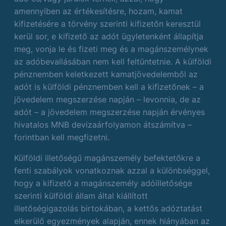
amennyiben az értékesítésre, hozam, kamat
kifizetésére a törvény szerinti kifizetőn keresztül
kerül sor, e kifizető az adót ügyletenként állapítja
meg, vonja le és fizeti meg és a magánszemélynek
az adóbevallásában nem kell feltüntetnie. A külföldi
pénznemben keletkezett kamatjövedelemből az
adót is külföldi pénznemben kell a kifizetőnek – a
jövedelem megszerzése napján – levonnia, de az
adót – a jövedelem megszerzése napján érvényes
hivatalos MNB devizaárfolyamon átszámítva –
forintban kell megfizetni.
Külföldi illetőségű magánszemély befektetőkre a
fenti szabályok vonatkoznak azzal a különbséggel,
hogy a kifizető a magánszemély adóilletősége
szerinti külföldi állam által kiállított
illetőségigazolás birtokában, a kettős adóztatást
elkerülő egyezmények alapján, ennek hiányában az