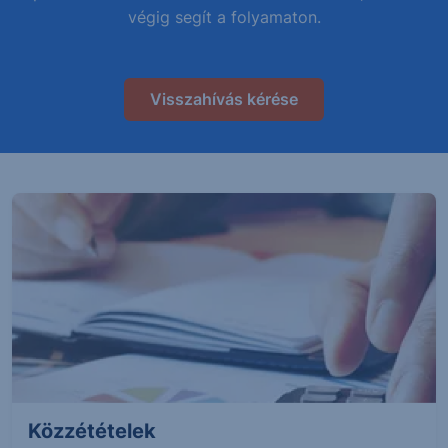
végig segít a folyamaton.
Visszahívás kérése
Közzétételek