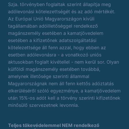
Szja. törvényben foglaltak szerint állapítja meg
adólevonási kötelezettségét és az adó mértékét.
Az Európai Unió Magyarországon kívüli
tagállamában adóilletőséggel rendelkező
magánszemély esetében a kamatjövedelem
esetében a kifizetőnek adatszolgáltatási
kötelezettsége áll fenn azzal, hogy ebben az
esetben adólevonásra - a vonatkozó uniós
aktusokban foglalt kivétellel - nem kerül sor. Olyan
külföldi magánszemély esetében továbbá,
amelynek illetősége szerinti állammal
Magyarországnak nem áll fenn kettős adóztatás
elkerüléséről szóló egyezménye, a kamatjövedelem
után 15%-os adót kell a törvény szerinti kifizetőnek
minősülő szervezetnek levonnia.
Teljes tőkevédelemmel NEM rendelkező