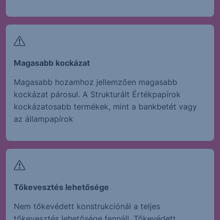
Magasabb kockázat
Magasabb hozamhoz jellemzően magasabb
kockázat párosul. A Strukturált Értékpapírok
kockázatosabb termékek, mint a bankbetét vagy
az állampapírok
Tőkevesztés lehetősége
Nem tőkevédett konstrukciónál a teljes
tőkevesztés lehetősége fennáll. Tőkevédett