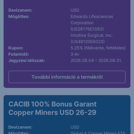
Devizanem:
USD
Mögöttes:
Edwards Lifesciences
Corporation
(US28176E1082)
Intuitive Surgical, Inc.
(US46120E6023)
Kupon:
5.25% (félévente, feltételes)
Futamidő:
3 év
Jegyzési időszak:
2026.08.04 – 2026.08.31.
További információ a termékről
CACIB 100% Bonus Garant
Copper Miners USD 26-29
Devizanem:
USD
Mögöttes:
Global X Copper Miners ETF