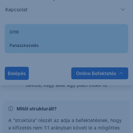
teljesítménye esetén is pozitív hozamban
Kapcsolat
részesülhetsz, vagy éppen tőkevédelem mellett érhetsz
el magasabb hozamokat.
GYIK
Mi az a Strukturált értékpapír?
Panaszkezelés
A strukturált értékpapírok olyan befektetési termékek,
melyek hozama és kockázata egy mögöttes
termékhez, vagy termékek kosarához kötött. Ez a
Belépés
Online Befektetés
mögöttes termék lehet részvény, kötvény, árucikk,
deviza, vagy akár egy piaci index is.
Mitől strukturált?
A "struktúra" részét az adja a befektetésnek, hogy
a kifizetés nem 1:1 arányban követi le a mögöttes