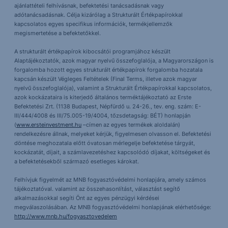
ajánlattételi felhívásnak, befektetési tanácsadásnak vagy
adótanácsadásnak. Célja kizárólag a Strukturált Értékpapírokkal
kapcsolatos egyes specifikus információk, termékjellemzők
megismertetése a befektetőkkel.
A strukturált értékpapírok kibocsátói programjához készült
Alaptájékoztatók, azok magyar nyelvű összefoglalója, a Magyarországon is
forgalomba hozott egyes strukturált értékpapírok forgalomba hozatala
kapcsán készült Végleges Feltételek (Final Terms, illetve azok magyar
nyelvű összefoglalója), valamint a Strukturált Értékpapírokkal kapcsolatos,
azok kockázataira is kiterjedő általános terméktájékoztató az Erste
Befektetési Zrt. (1138 Budapest, Népfürdő u. 24-26., tev. eng. szám: E-
III/444/4008 és III/75.005-19/4004, tőzsdetagság: BÉT) honlapján
(
www.ersteinvestment.hu
–címen az egyes termékek aloldalán)
rendelkezésre állnak, melyeket kérjük, figyelmesen olvasson el. Befektetési
döntése meghozatala előtt óvatosan mérlegelje befektetése tárgyát,
kockázatát, díjait, a számlavezetéshez kapcsolódó díjakat, költségeket és
a befektetésekből származó esetleges károkat.
Felhívjuk figyelmét az MNB fogyasztóvédelmi honlapjára, amely számos
tájékoztatóval. valamint az összehasonlítást, választást segítő
alkalmazásokkal segíti Önt az egyes pénzügyi kérdései
megválaszolásában. Az MNB fogyasztóvédelmi honlapjának elérhetősége:
http://www.mnb.hu/fogyasztovedelem