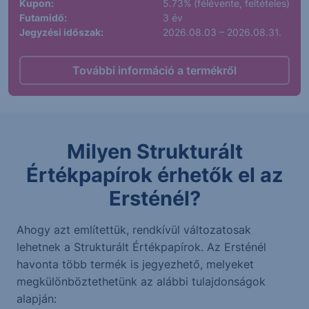
Kupon:
5.73% (félévente, feltételes)
Futamidő:
3 év
Jegyzési időszak:
2026.08.03 – 2026.08.31.
További információ a termékről
Milyen Strukturált
Értékpapírok érhetők el az
Ersténél?
Ahogy azt említettük, rendkívül változatosak
lehetnek a Strukturált Értékpapírok. Az Ersténél
havonta több termék is jegyezhető, melyeket
megkülönböztethetünk az alábbi tulajdonságok
alapján: