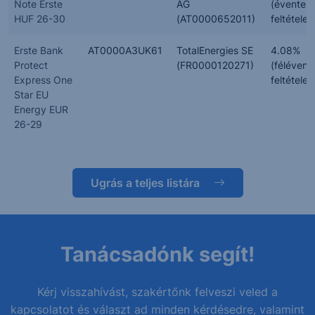
Note Erste
AG
(évente,
HUF 26-30
(AT0000652011)
feltételes
Erste Bank
AT0000A3UK61
TotalEnergies SE
4.08%
Protect
(FR0000120271)
(félévent
Express One
feltételes
Star EU
Energy EUR
26-29
Ugrás a teljes listára
Tanácsadónk segít!
Kérj visszahívást, szakértőnk felveszi veled a
kapcsolatot és választ ad minden kérdésedre, valamint