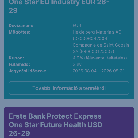
One Star EU Industry EUR 26-
29
Devizanem:
EUR
Mögöttes:
Heidelberg Materials AG
(DE0006047004)
Compagnie de Saint Gobain
SA (FR0000125007)
Kupon:
4.9% (félévente, feltételes)
Futamidő:
3 év
Jegyzési időszak:
2026.08.04 – 2026.08.31.
További információ a termékről
Erste Bank Protect Express
One Star Future Health USD
26-29