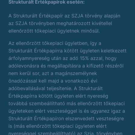
Strukturált Értékpapírok esetén:
A Strukturált Értékpapír az SZJA törvény alapján
az SZJA törvényben meghatározott kivétellel
ellenőrzött tőkepiaci ügyletnek minősül.
Az ellenőrzött tőkepiaci ügyletben, így a
Strukturált Értékpapírra kötött ügyleten keletkezett
árfolyamnyereség után az adó 15% azzal, hogy
adólevonásra és megállapításra a kifizető részéről
nem kerül sor, azt a magánszemélynek
önadózással kell majd a vonatkozó évi
adóbevallásával teljesítenie. A Strukturált
Értékpapírra kötött ügyleten elért nyereség
továbbá szembeállítható más ellenőrzött tőkepiaci
ügyleteken elért veszteséggel is és ugyanez igaz a
Strukturált Értékpapíron elszenvedett veszteségre
is (más ellenőrzött tőkepiaci ügyleten elért
nyereséggel szembeállítható) az Szja. törvényben