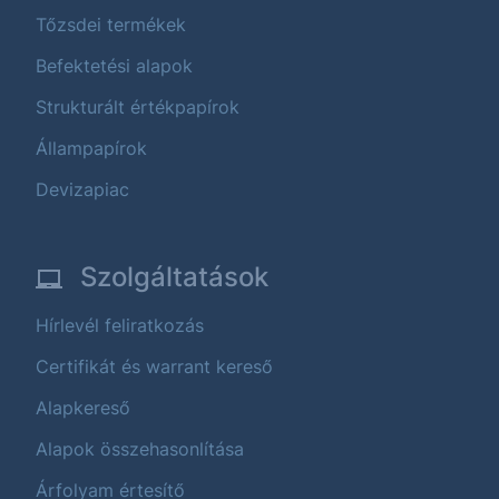
Tőzsdei termékek
Befektetési alapok
Strukturált értékpapírok
Állampapírok
Devizapiac
Szolgáltatások
Hírlevél feliratkozás
Certifikát és warrant kereső
Alapkereső
Alapok összehasonlítása
Árfolyam értesítő