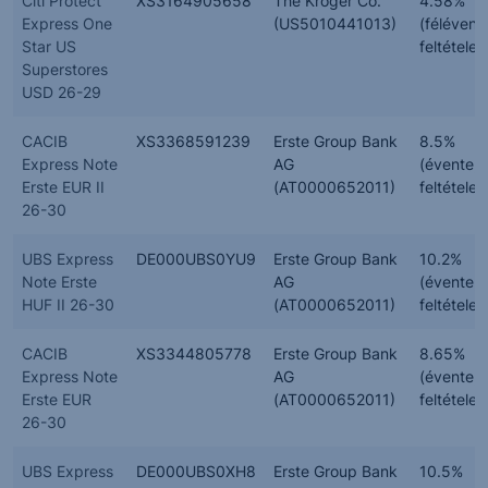
Citi Protect
XS3164905658
The Kroger Co.
4.58%
Express One
(US5010441013)
(félévent
Star US
feltételes
Superstores
USD 26-29
CACIB
XS3368591239
Erste Group Bank
8.5%
Express Note
AG
(évente,
Erste EUR II
(AT0000652011)
feltételes
26-30
UBS Express
DE000UBS0YU9
Erste Group Bank
10.2%
Note Erste
AG
(évente,
HUF II 26-30
(AT0000652011)
feltételes
CACIB
XS3344805778
Erste Group Bank
8.65%
Express Note
AG
(évente,
Erste EUR
(AT0000652011)
feltételes
26-30
UBS Express
DE000UBS0XH8
Erste Group Bank
10.5%