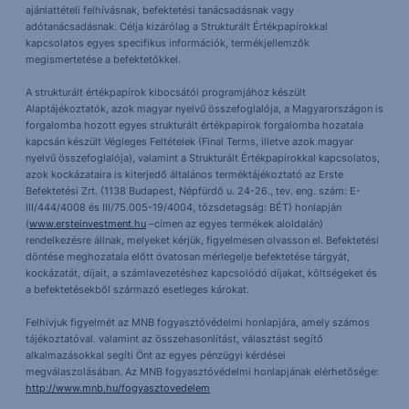
ajánlattételi felhívásnak, befektetési tanácsadásnak vagy
adótanácsadásnak. Célja kizárólag a Strukturált Értékpapírokkal
kapcsolatos egyes specifikus információk, termékjellemzők
megismertetése a befektetőkkel.
A strukturált értékpapírok kibocsátói programjához készült
Alaptájékoztatók, azok magyar nyelvű összefoglalója, a Magyarországon is
forgalomba hozott egyes strukturált értékpapírok forgalomba hozatala
kapcsán készült Végleges Feltételek (Final Terms, illetve azok magyar
nyelvű összefoglalója), valamint a Strukturált Értékpapírokkal kapcsolatos,
azok kockázataira is kiterjedő általános terméktájékoztató az Erste
Befektetési Zrt. (1138 Budapest, Népfürdő u. 24-26., tev. eng. szám: E-
III/444/4008 és III/75.005-19/4004, tőzsdetagság: BÉT) honlapján
(
www.ersteinvestment.hu
–címen az egyes termékek aloldalán)
rendelkezésre állnak, melyeket kérjük, figyelmesen olvasson el. Befektetési
döntése meghozatala előtt óvatosan mérlegelje befektetése tárgyát,
kockázatát, díjait, a számlavezetéshez kapcsolódó díjakat, költségeket és
a befektetésekből származó esetleges károkat.
Felhívjuk figyelmét az MNB fogyasztóvédelmi honlapjára, amely számos
tájékoztatóval. valamint az összehasonlítást, választást segítő
alkalmazásokkal segíti Önt az egyes pénzügyi kérdései
megválaszolásában. Az MNB fogyasztóvédelmi honlapjának elérhetősége:
http://www.mnb.hu/fogyasztovedelem