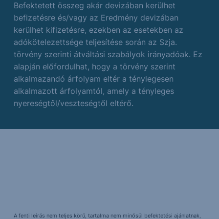
Befektetett összeg akár devizában kerülhet
befizetésre és/vagy az Eredmény devizában
kerülhet kifizetésre, ezekben az esetekben az
adókötelezettsége teljesítése során az Szja.
törvény szerinti átváltási szabályok irányadóak. Ez
alapján előfordulhat, hogy a törvény szerint
alkalmazandó árfolyam eltér a ténylegesen
alkalmazott árfolyamtól, amely a tényleges
nyereségtől/veszteségtől eltérő.
A fenti leírás nem teljes körű, tartalma nem minősül befektetési ajánlatnak,