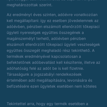
meghatározottak szerint.
Az eredményt éves szinten, adóévre vonatkozóan
kell megállapítani: így ez esetben jövedelemnek az
adóévben, pénzben elszámolt ellenőrzött tőkepiaci
ügyleti nyereségek együttes összegének a
magánszemélyt terhelő, adóévben pénzben
elszámolt ellenőrzött tőkepiaci ügyleti veszteségek
együttes összegét meghaladó rész tekinthető. A
termékek eredményével kapcsolatosan a
befektetőnek adóbevallást kell készítenie, illetve az
adóhatóság felé az adót be is kell fizetnie.
Társaságunk a jogszabályi rendelkezések
értelmében adó megállapítására, levonására és
befizetésére ezen ügyletek esetében nem köteles
Tekintettel arra, hogy egy termék esetében a