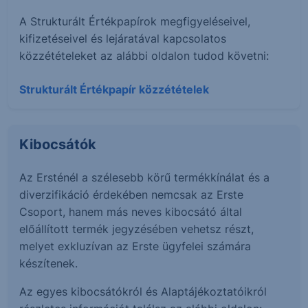
A Strukturált Értékpapírok megfigyeléseivel,
kifizetéseivel és lejáratával kapcsolatos
közzétételeket az alábbi oldalon tudod követni:
Strukturált Értékpapír közzétételek
Kibocsátók
Az Ersténél a szélesebb körű termékkínálat és a
diverzifikáció érdekében nemcsak az Erste
Csoport, hanem más neves kibocsátó által
előállított termék jegyzésében vehetsz részt,
melyet exkluzívan az Erste ügyfelei számára
készítenek.
Az egyes kibocsátókról és Alaptájékoztatóikról