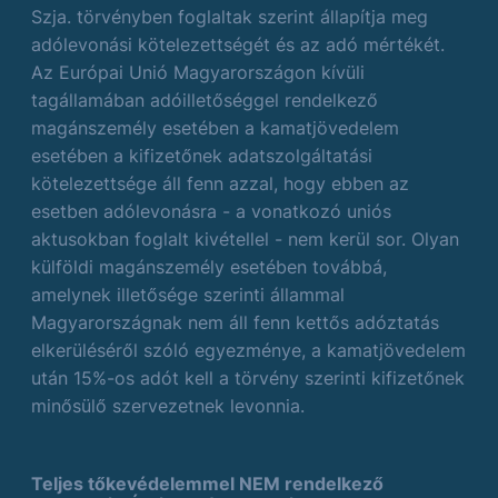
Szja. törvényben foglaltak szerint állapítja meg
adólevonási kötelezettségét és az adó mértékét.
Az Európai Unió Magyarországon kívüli
tagállamában adóilletőséggel rendelkező
magánszemély esetében a kamatjövedelem
esetében a kifizetőnek adatszolgáltatási
kötelezettsége áll fenn azzal, hogy ebben az
esetben adólevonásra - a vonatkozó uniós
aktusokban foglalt kivétellel - nem kerül sor. Olyan
külföldi magánszemély esetében továbbá,
amelynek illetősége szerinti állammal
Magyarországnak nem áll fenn kettős adóztatás
elkerüléséről szóló egyezménye, a kamatjövedelem
után 15%-os adót kell a törvény szerinti kifizetőnek
minősülő szervezetnek levonnia.
Teljes tőkevédelemmel NEM rendelkező