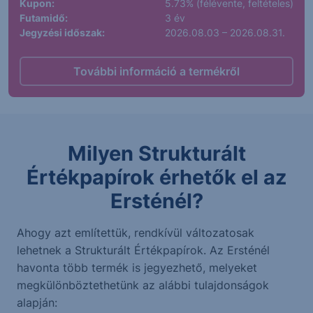
Kupon:
5.73% (félévente, feltételes)
Futamidő:
3 év
Jegyzési időszak:
2026.08.03 – 2026.08.31.
További információ a termékről
Milyen Strukturált
Értékpapírok érhetők el az
Ersténél?
Ahogy azt említettük, rendkívül változatosak
lehetnek a Strukturált Értékpapírok. Az Ersténél
havonta több termék is jegyezhető, melyeket
megkülönböztethetünk az alábbi tulajdonságok
alapján: