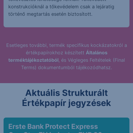
konstrukcióknál a tőkevédelem csak a lejáratig
történő megtartás esetén biztosított.
Esetleges további, termék specifikus kockázatokról a
értékpapírokhoz készített
Általános
terméktájékoztatóból
, és Végleges Feltételek (Final
Terms) dokumentumból tájékozódhatsz.
Aktuális Strukturált
Értékpapír jegyzések
Erste Bank Protect Express