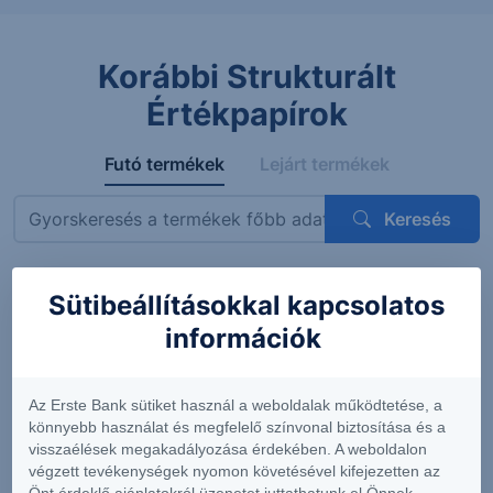
Korábbi Strukturált
Értékpapírok
Futó termékek
Lejárt termékek
Keresés
Sütibeállításokkal kapcsolatos
Megnevezés
ISIN
Mögöttes termék
Kupon
információk
ErsteBank
AT0000A3VVT6
Siemens AG
4.56%
Protect
(DE0007236101)
(félévent
Express
feltételes
Az Erste Bank sütiket használ a weboldalak működtetése, a
OneStar
könnyebb használat és megfelelő színvonal biztosítása és a
Smart
visszaélések megakadályozása érdekében. A weboldalon
Infrastructure
végzett tevékenységek nyomon követésével kifejezetten az
EUR 26-29
Önt érdeklő ajánlatokról üzenetet juttathatunk el Önnek.