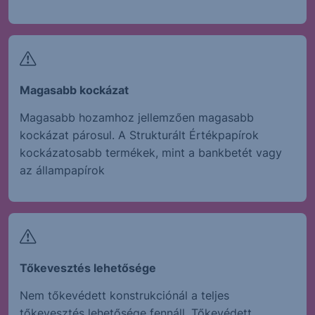
Magasabb kockázat
Magasabb hozamhoz jellemzően magasabb
kockázat párosul. A Strukturált Értékpapírok
kockázatosabb termékek, mint a bankbetét vagy
az állampapírok
Tőkevesztés lehetősége
Nem tőkevédett konstrukciónál a teljes
tőkevesztés lehetősége fennáll. Tőkevédett