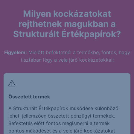
Milyen kockázatokat
rejthetnek magukban a
Strukturált Értékpapírok?
Figyelem:
Mielőtt befektetnél a termékbe, fontos, hogy
tisztában légy a vele járó kockázatokkal:
Összetett termék
A Strukturált Értékpapírok működése különböző
lehet, jellemzően összetett pénzügyi termékek.
Befektetés előtt fontos megismerni a termék
pontos működését és a vele járó kockázatokat