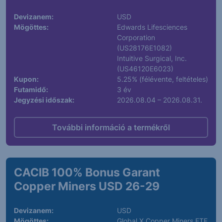
Devizanem:
USD
Mögöttes:
Edwards Lifesciences
Corporation
(US28176E1082)
Intuitive Surgical, Inc.
(US46120E6023)
Kupon:
5.25% (félévente, feltételes)
Futamidő:
3 év
Jegyzési időszak:
2026.08.04 – 2026.08.31.
További információ a termékről
CACIB 100% Bonus Garant
Copper Miners USD 26-29
Devizanem:
USD
Mögöttes:
Global X Copper Miners ETF