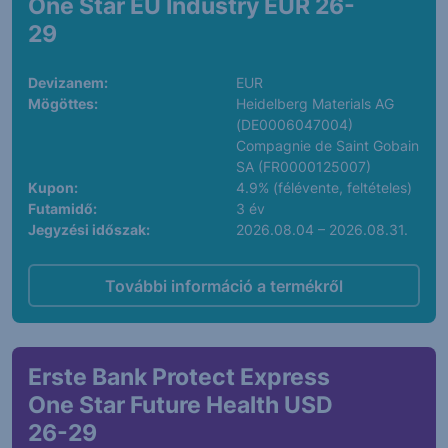
One Star EU Industry EUR 26-
29
Devizanem:
EUR
Mögöttes:
Heidelberg Materials AG
(DE0006047004)
Compagnie de Saint Gobain
SA (FR0000125007)
Kupon:
4.9% (félévente, feltételes)
Futamidő:
3 év
Jegyzési időszak:
2026.08.04 – 2026.08.31.
További információ a termékről
Erste Bank Protect Express
One Star Future Health USD
26-29