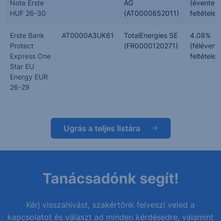
Note Erste
AG
(évente,
HUF 26-30
(AT0000652011)
feltételes
Erste Bank
AT0000A3UK61
TotalEnergies SE
4.08%
Protect
(FR0000120271)
(félévent
Express One
feltételes
Star EU
Energy EUR
26-29
Ugrás a teljes listára
Tanácsadónk segít!
Kérj visszahívást, szakértőnk felveszi veled a
kapcsolatot és választ ad minden kérdésedre, valamint