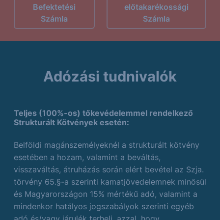
Befektetési
előtakarékossági
Számla
Számla
Adózási tudnivalók
Teljes (100%-os) tőkevédelemmel rendelkező
Strukturált Kötvények esetén:
Belföldi magánszemélyeknél a strukturált kötvény
esetében a hozam, valamint a beváltás,
visszaváltás, átruházás során elért bevétel az Szja.
törvény 65.§-a szerinti kamatjövedelemnek minősül
és Magyarországon 15% mértékű adó, valamint a
mindenkor hatályos jogszabályok szerinti egyéb
adó és/vagy járulék terheli, azzal, hogy