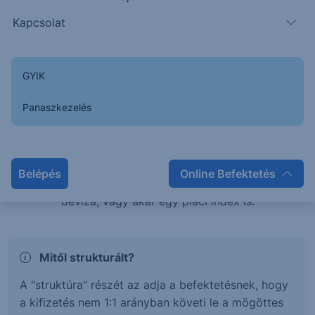
teljesítménye esetén is pozitív hozamban
Kapcsolat
részesülhetsz, vagy éppen tőkevédelem mellett érhetsz
el magasabb hozamokat.
GYIK
Mi az a Strukturált értékpapír?
Panaszkezelés
A strukturált értékpapírok olyan befektetési termékek,
melyek hozama és kockázata egy mögöttes
termékhez, vagy termékek kosarához kötött. Ez a
Belépés
Online Befektetés
mögöttes termék lehet részvény, kötvény, árucikk,
deviza, vagy akár egy piaci index is.
Mitől strukturált?
A "struktúra" részét az adja a befektetésnek, hogy
a kifizetés nem 1:1 arányban követi le a mögöttes