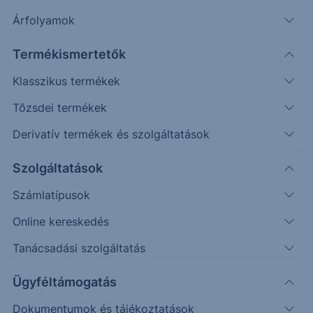
Árfolyamok
Termékismertetők
Klasszikus termékek
Tőzsdei termékek
Derivatív termékek és szolgáltatások
Védelmi mechanizmussal
rendelkező egyedi befektetési
Szolgáltatások
lehetőséget keresel?
Számlatípusok
Online kereskedés
Az Erste Strukturált Értékpapír kínálatával különböző
piaci helyzetekre találhatsz megfelelő befektetési
Tanácsadási szolgáltatás
lehetőséget.
Ügyféltámogatás
A havonta érkező termékek között találsz olyat, ahol a
Dokumentumok és tájékoztatások
kiválasztott mögöttes piac vagy termékek negatív