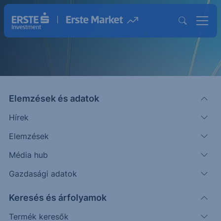
Elemzések és adatok
Hírek
Elemzések
Strukturált Értékpapírok
Média hub
Magasabb hozam lehetősége egyedi
Gazdasági adatok
befektetésekkel
Keresés és árfolyamok
Termék keresők