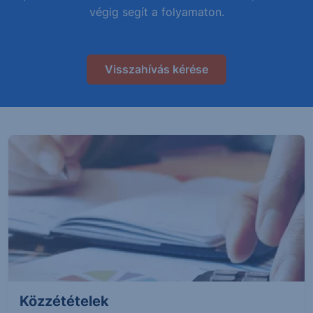
végig segít a folyamaton.
Visszahívás kérése
Közzétételek