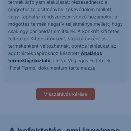
termék árfolyam alakulását: részesedhetsz a
mögöttes teljesítményből tőkevédelem mellett,
vagy kaphatsz rendszeresen vonzó hozamokat a
mögöttes termék negatív teljsítménye mellett, hogy
csak egy pár példát említsünk. A konkrét kifizetés
feltételek Kibocsátónként, struktúránként és
termékenként változhatnak, pontos leírásukat az
adott értékpapírokhoz készített
Általános
terméktájékoztató
, illetve Végleges Feltételek
(Final Terms) dokumentum tartalmazza.
Visszahívás kérése
A befektetés, ami izgalmas.