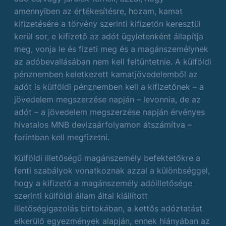
amennyiben az értékesítésre, hozam, kamat
kifizetésére a törvény szerinti kifizetőn keresztül
kerül sor, e kifizető az adót ügyletenként állapítja
meg, vonja le és fizeti meg és a magánszemélynek
az adóbevallásában nem kell feltüntetnie. A külföldi
pénznemben keletkezett kamatjövedelemből az
adót is külföldi pénznemben kell a kifizetőnek – a
jövedelem megszerzése napján – levonnia, de az
adót – a jövedelem megszerzése napján érvényes
hivatalos MNB devizaárfolyamon átszámítva –
forintban kell megfizetni.
Külföldi illetőségű magánszemély befektetőkre a
fenti szabályok vonatkoznak azzal a különbséggel,
hogy a kifizető a magánszemély adóilletősége
szerinti külföldi állam által kiállított
illetőségigazolás birtokában, a kettős adóztatást
elkerülő egyezmények alapján, ennek hiányában az