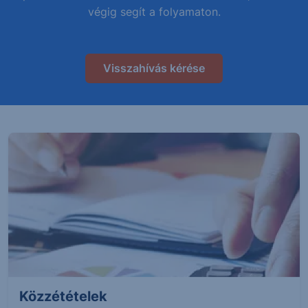
végig segít a folyamaton.
Visszahívás kérése
Közzétételek