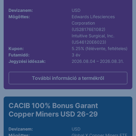
Devizanem:
USD
Mögöttes:
Edwards Lifesciences
Corporation
(US28176E1082)
Intuitive Surgical, Inc.
(US46120E6023)
Kupon:
5.25% (félévente, feltételes)
Futamidő:
3 év
Jegyzési időszak:
2026.08.04 – 2026.08.31.
További információ a termékről
CACIB 100% Bonus Garant
Copper Miners USD 26-29
Devizanem:
USD
Mögöttes:
Global X Copper Miners ETF