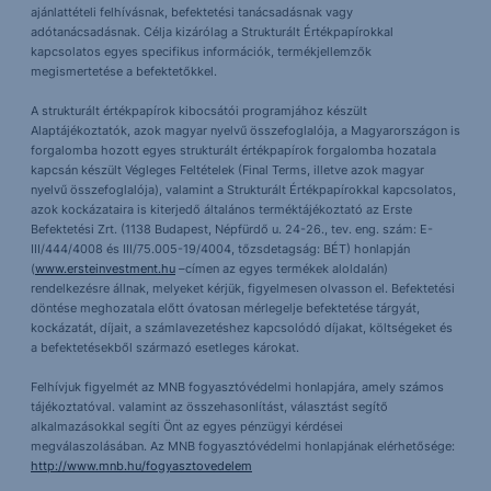
ajánlattételi felhívásnak, befektetési tanácsadásnak vagy
adótanácsadásnak. Célja kizárólag a Strukturált Értékpapírokkal
kapcsolatos egyes specifikus információk, termékjellemzők
megismertetése a befektetőkkel.
A strukturált értékpapírok kibocsátói programjához készült
Alaptájékoztatók, azok magyar nyelvű összefoglalója, a Magyarországon is
forgalomba hozott egyes strukturált értékpapírok forgalomba hozatala
kapcsán készült Végleges Feltételek (Final Terms, illetve azok magyar
nyelvű összefoglalója), valamint a Strukturált Értékpapírokkal kapcsolatos,
azok kockázataira is kiterjedő általános terméktájékoztató az Erste
Befektetési Zrt. (1138 Budapest, Népfürdő u. 24-26., tev. eng. szám: E-
III/444/4008 és III/75.005-19/4004, tőzsdetagság: BÉT) honlapján
(
www.ersteinvestment.hu
–címen az egyes termékek aloldalán)
rendelkezésre állnak, melyeket kérjük, figyelmesen olvasson el. Befektetési
döntése meghozatala előtt óvatosan mérlegelje befektetése tárgyát,
kockázatát, díjait, a számlavezetéshez kapcsolódó díjakat, költségeket és
a befektetésekből származó esetleges károkat.
Felhívjuk figyelmét az MNB fogyasztóvédelmi honlapjára, amely számos
tájékoztatóval. valamint az összehasonlítást, választást segítő
alkalmazásokkal segíti Önt az egyes pénzügyi kérdései
megválaszolásában. Az MNB fogyasztóvédelmi honlapjának elérhetősége:
http://www.mnb.hu/fogyasztovedelem