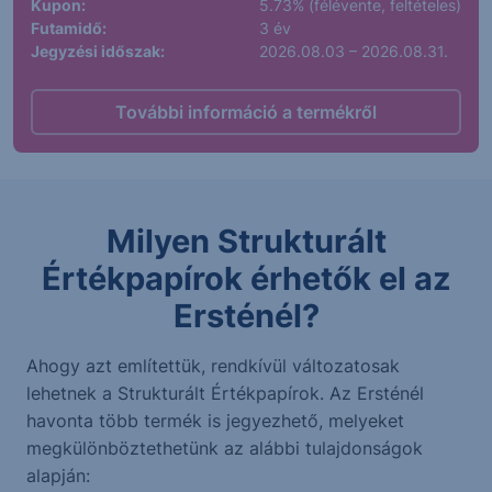
Kupon:
5.73% (félévente, feltételes)
Futamidő:
3 év
Jegyzési időszak:
2026.08.03 – 2026.08.31.
További információ a termékről
Milyen Strukturált
Értékpapírok érhetők el az
Ersténél?
Ahogy azt említettük, rendkívül változatosak
lehetnek a Strukturált Értékpapírok. Az Ersténél
havonta több termék is jegyezhető, melyeket
megkülönböztethetünk az alábbi tulajdonságok
alapján: