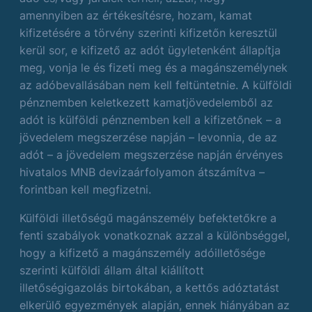
amennyiben az értékesítésre, hozam, kamat
kifizetésére a törvény szerinti kifizetőn keresztül
kerül sor, e kifizető az adót ügyletenként állapítja
meg, vonja le és fizeti meg és a magánszemélynek
az adóbevallásában nem kell feltüntetnie. A külföldi
pénznemben keletkezett kamatjövedelemből az
adót is külföldi pénznemben kell a kifizetőnek – a
jövedelem megszerzése napján – levonnia, de az
adót – a jövedelem megszerzése napján érvényes
hivatalos MNB devizaárfolyamon átszámítva –
forintban kell megfizetni.
Külföldi illetőségű magánszemély befektetőkre a
fenti szabályok vonatkoznak azzal a különbséggel,
hogy a kifizető a magánszemély adóilletősége
szerinti külföldi állam által kiállított
illetőségigazolás birtokában, a kettős adóztatást
elkerülő egyezmények alapján, ennek hiányában az