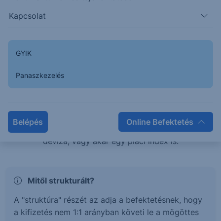
teljesítménye esetén is pozitív hozamban
Kapcsolat
részesülhetsz, vagy éppen tőkevédelem mellett érhetsz
el magasabb hozamokat.
GYIK
Mi az a Strukturált értékpapír?
Panaszkezelés
A strukturált értékpapírok olyan befektetési termékek,
melyek hozama és kockázata egy mögöttes
termékhez, vagy termékek kosarához kötött. Ez a
Belépés
Online Befektetés
mögöttes termék lehet részvény, kötvény, árucikk,
deviza, vagy akár egy piaci index is.
Mitől strukturált?
A "struktúra" részét az adja a befektetésnek, hogy
a kifizetés nem 1:1 arányban követi le a mögöttes