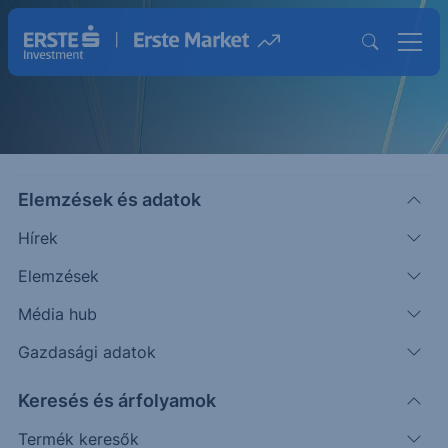
Elemzések és adatok
Hírek
Elemzések
Strukturált Értékpapírok
Média hub
Magasabb hozam lehetősége egyedi
Gazdasági adatok
befektetésekkel
Keresés és árfolyamok
Termék keresők