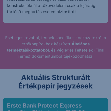
konstrukcióknál a tőkevédelem csak a lejáratig
történő megtartás esetén biztosított.
Esetleges további, termék specifikus kockázatokról a
értékpapírokhoz készített
Általános
terméktájékoztatóból
, és Végleges Feltételek (Final
Terms) dokumentumból tájékozódhatsz.
Aktuális Strukturált
Értékpapír jegyzések
Erste Bank Protect Express