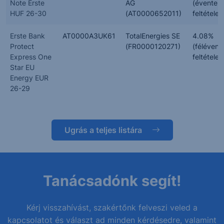
Note Erste
AG
(évente,
HUF 26-30
(AT0000652011)
feltételes
Erste Bank
AT0000A3UK61
TotalEnergies SE
4.08%
Protect
(FR0000120271)
(félévent
Express One
feltételes
Star EU
Energy EUR
26-29
Ugrás a teljes listára
Tanácsadónk segít!
Kérj visszahívást, szakértőnk felveszi veled a
kapcsolatot és választ ad minden kérdésedre, valamint