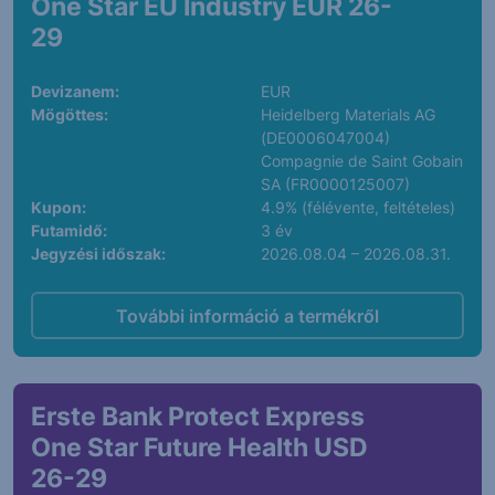
One Star EU Industry EUR 26-
29
Devizanem:
EUR
Mögöttes:
Heidelberg Materials AG
(DE0006047004)
Compagnie de Saint Gobain
SA (FR0000125007)
Kupon:
4.9% (félévente, feltételes)
Futamidő:
3 év
Jegyzési időszak:
2026.08.04 – 2026.08.31.
További információ a termékről
Erste Bank Protect Express
One Star Future Health USD
26-29