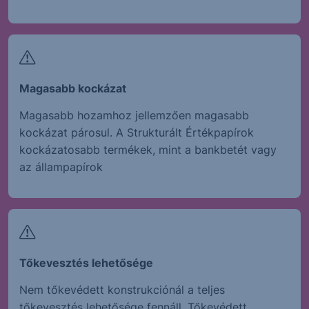
Magasabb kockázat
Magasabb hozamhoz jellemzően magasabb
kockázat párosul. A Strukturált Értékpapírok
kockázatosabb termékek, mint a bankbetét vagy
az állampapírok
Tőkevesztés lehetősége
Nem tőkevédett konstrukciónál a teljes
tőkevesztés lehetősége fennáll. Tőkevédett