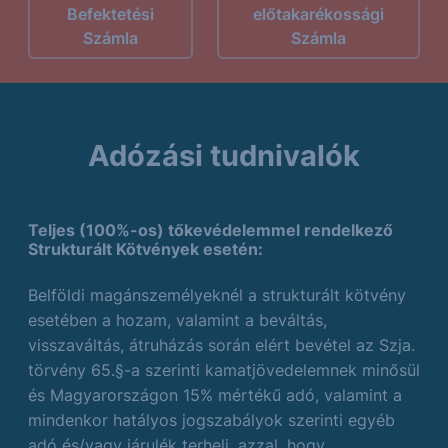
Befektetési
előtakarékossági
Számla
Számla
Adózási tudnivalók
Teljes (100%-os) tőkevédelemmel rendelkező
Strukturált Kötvények esetén:
Belföldi magánszemélyeknél a strukturált kötvény
esetében a hozam, valamint a beváltás,
visszaváltás, átruházás során elért bevétel az Szja.
törvény 65.§-a szerinti kamatjövedelemnek minősül
és Magyarországon 15% mértékű adó, valamint a
mindenkor hatályos jogszabályok szerinti egyéb
adó és/vagy járulék terheli, azzal, hogy