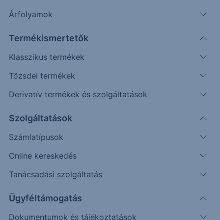
Árfolyamok
Termékismertetők
Klasszikus termékek
Tőzsdei termékek
Derivatív termékek és szolgáltatások
Védelmi mechanizmussal
rendelkező egyedi befektetési
Szolgáltatások
lehetőséget keresel?
Számlatípusok
Online kereskedés
Az Erste Strukturált Értékpapír kínálatával különböző
piaci helyzetekre találhatsz megfelelő befektetési
Tanácsadási szolgáltatás
lehetőséget.
Ügyféltámogatás
A havonta érkező termékek között találsz olyat, ahol a
Dokumentumok és tájékoztatások
kiválasztott mögöttes piac vagy termékek negatív