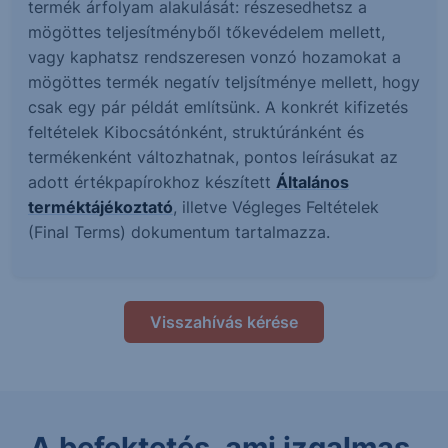
termék árfolyam alakulását: részesedhetsz a
mögöttes teljesítményből tőkevédelem mellett,
vagy kaphatsz rendszeresen vonzó hozamokat a
mögöttes termék negatív teljsítménye mellett, hogy
csak egy pár példát említsünk. A konkrét kifizetés
feltételek Kibocsátónként, struktúránként és
termékenként változhatnak, pontos leírásukat az
adott értékpapírokhoz készített
Általános
terméktájékoztató
, illetve Végleges Feltételek
(Final Terms) dokumentum tartalmazza.
Visszahívás kérése
A befektetés, ami izgalmas.