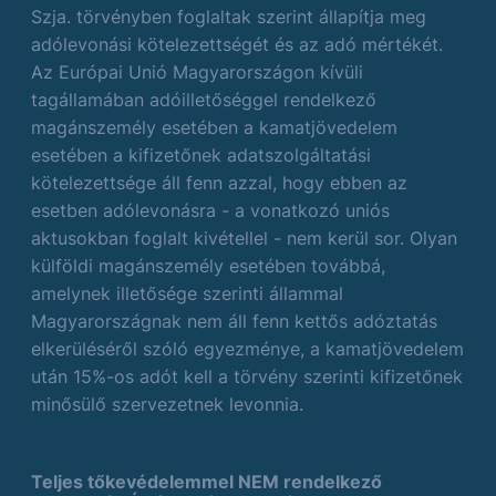
Szja. törvényben foglaltak szerint állapítja meg
adólevonási kötelezettségét és az adó mértékét.
Az Európai Unió Magyarországon kívüli
tagállamában adóilletőséggel rendelkező
magánszemély esetében a kamatjövedelem
esetében a kifizetőnek adatszolgáltatási
kötelezettsége áll fenn azzal, hogy ebben az
esetben adólevonásra - a vonatkozó uniós
aktusokban foglalt kivétellel - nem kerül sor. Olyan
külföldi magánszemély esetében továbbá,
amelynek illetősége szerinti állammal
Magyarországnak nem áll fenn kettős adóztatás
elkerüléséről szóló egyezménye, a kamatjövedelem
után 15%-os adót kell a törvény szerinti kifizetőnek
minősülő szervezetnek levonnia.
Teljes tőkevédelemmel NEM rendelkező