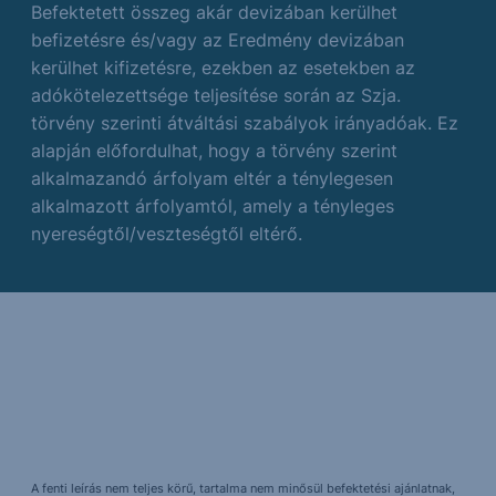
Befektetett összeg akár devizában kerülhet
befizetésre és/vagy az Eredmény devizában
kerülhet kifizetésre, ezekben az esetekben az
adókötelezettsége teljesítése során az Szja.
törvény szerinti átváltási szabályok irányadóak. Ez
alapján előfordulhat, hogy a törvény szerint
alkalmazandó árfolyam eltér a ténylegesen
alkalmazott árfolyamtól, amely a tényleges
nyereségtől/veszteségtől eltérő.
A fenti leírás nem teljes körű, tartalma nem minősül befektetési ajánlatnak,