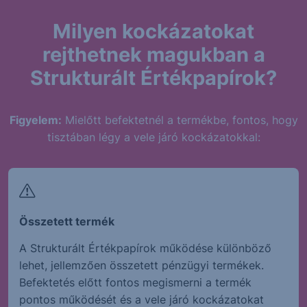
Milyen kockázatokat
rejthetnek magukban a
Strukturált Értékpapírok?
Figyelem:
Mielőtt befektetnél a termékbe, fontos, hogy
tisztában légy a vele járó kockázatokkal:
Összetett termék
A Strukturált Értékpapírok működése különböző
lehet, jellemzően összetett pénzügyi termékek.
Befektetés előtt fontos megismerni a termék
pontos működését és a vele járó kockázatokat