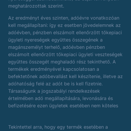
meghatározottak szerint.
Az eredményt éves szinten, adóévre vonatkozóan
kell megállapítani: így ez esetben jövedelemnek az
adóévben, pénzben elszámolt ellenőrzött tőkepiaci
ügyleti nyereségek együttes összegének a
magánszemélyt terhelő, adóévben pénzben
elszámolt ellenőrzött tőkepiaci ügyleti veszteségek
együttes összegét meghaladó rész tekinthető. A
termékek eredményével kapcsolatosan a
befektetőnek adóbevallást kell készítenie, illetve az
adóhatóság felé az adót be is kell fizetnie.
Társaságunk a jogszabályi rendelkezések
értelmében adó megállapítására, levonására és
befizetésére ezen ügyletek esetében nem köteles
Tekintettel arra, hogy egy termék esetében a