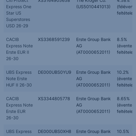
Citi Protect
XS3164905658
The Kroger Co.
4.58%
Express One
(US5010441013)
(félévent
Star US
feltételes
Superstores
USD 26-29
CACIB
XS3368591239
Erste Group Bank
8.5%
Express Note
AG
(évente,
Erste EUR II
(AT0000652011)
feltételes
26-30
UBS Express
DE000UBS0YU9
Erste Group Bank
10.2%
Note Erste
AG
(évente,
HUF II 26-30
(AT0000652011)
feltételes
CACIB
XS3344805778
Erste Group Bank
8.65%
Express Note
AG
(évente,
Erste EUR
(AT0000652011)
feltételes
26-30
UBS Express
DE000UBS0XH8
Erste Group Bank
10.5%