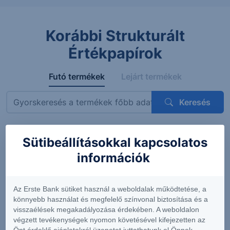
Korábbi Strukturált
Értékpapírok
Futó termékek
Lejárt termékek
Keresés
Sütibeállításokkal kapcsolatos
Megnevezés
ISIN
Mögöttes termék
Kupon
információk
ErsteBank
AT0000A3VVT6
Siemens AG
4.56%
Protect
(DE0007236101)
(félévent
Express
feltételes
Az Erste Bank sütiket használ a weboldalak működtetése, a
OneStar
könnyebb használat és megfelelő színvonal biztosítása és a
Smart
visszaélések megakadályozása érdekében. A weboldalon
Infrastructure
végzett tevékenységek nyomon követésével kifejezetten az
EUR 26-29
Önt érdeklő ajánlatokról üzenetet juttathatunk el Önnek.