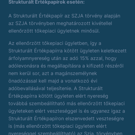
Strukturált Értékpapírok esetén:
A Strukturált Értékpapír az SZJA törvény alapján
az SZJA törvényben meghatározott kivétellel
ellenőrzött tőkepiaci ügyletnek minősül.
Az ellenőrzött tőkepiaci ügyletben, így a
Strukturált Értékpapírra kötött ügyleten keletkezett
árfolyamnyereség után az adó 15% azzal, hogy
adólevonásra és megállapításra a kifizető részéről
nem kerül sor, azt a magánszemélynek
önadózással kell majd a vonatkozó évi
adóbevallásával teljesítenie. A Strukturált
Értékpapírra kötött ügyleten elért nyereség
továbbá szembeállítható más ellenőrzött tőkepiaci
ügyleteken elért veszteséggel is és ugyanez igaz a
Strukturált Értékpapíron elszenvedett veszteségre
is (más ellenőrzött tőkepiaci ügyleten elért
nyereséggel szembeállítható) az Szja. törvényben