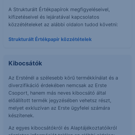
A Strukturált Értékpapírok megfigyeléseivel,
kifizetéseivel és lejáratával kapcsolatos
közzétételeket az alábbi oldalon tudod követni:
Strukturált Értékpapír közzétételek
Kibocsátók
Az Ersténél a szélesebb körű termékkínálat és a
diverzifikáció érdekében nemcsak az Erste
Csoport, hanem más neves kibocsátó által
előállított termék jegyzésében vehetsz részt,
melyet exkluzívan az Erste ügyfelei számára
készítenek.
Az egyes kibocsátókról és Alaptájékoztatóikról