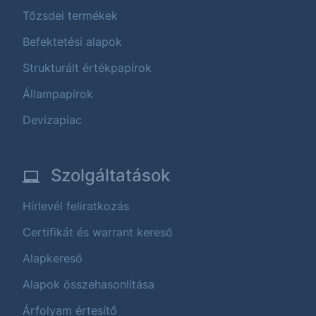
Tőzsdei termékek
Befektetési alapok
Strukturált értékpapírok
Állampapírok
Devizapiac
Szolgáltatások
Hírlevél feliratkozás
Certifikát és warrant kereső
Alapkereső
Alapok összehasonlítása
Árfolyam értesítő