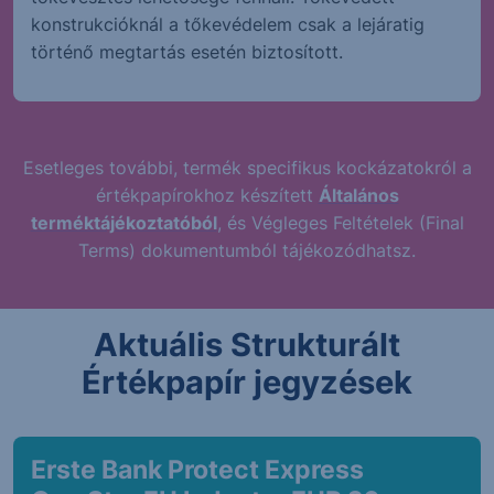
konstrukcióknál a tőkevédelem csak a lejáratig
történő megtartás esetén biztosított.
Esetleges további, termék specifikus kockázatokról a
értékpapírokhoz készített
Általános
terméktájékoztatóból
, és Végleges Feltételek (Final
Terms) dokumentumból tájékozódhatsz.
Aktuális Strukturált
Értékpapír jegyzések
Erste Bank Protect Express