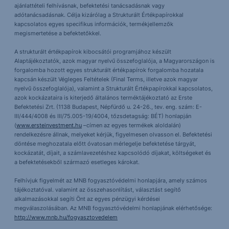
ajánlattételi felhívásnak, befektetési tanácsadásnak vagy
adótanácsadásnak. Célja kizárólag a Strukturált Értékpapírokkal
kapcsolatos egyes specifikus információk, termékjellemzők
megismertetése a befektetőkkel.
A strukturált értékpapírok kibocsátói programjához készült
Alaptájékoztatók, azok magyar nyelvű összefoglalója, a Magyarországon is
forgalomba hozott egyes strukturált értékpapírok forgalomba hozatala
kapcsán készült Végleges Feltételek (Final Terms, illetve azok magyar
nyelvű összefoglalója), valamint a Strukturált Értékpapírokkal kapcsolatos,
azok kockázataira is kiterjedő általános terméktájékoztató az Erste
Befektetési Zrt. (1138 Budapest, Népfürdő u. 24-26., tev. eng. szám: E-
III/444/4008 és III/75.005-19/4004, tőzsdetagság: BÉT) honlapján
(
www.ersteinvestment.hu
–címen az egyes termékek aloldalán)
rendelkezésre állnak, melyeket kérjük, figyelmesen olvasson el. Befektetési
döntése meghozatala előtt óvatosan mérlegelje befektetése tárgyát,
kockázatát, díjait, a számlavezetéshez kapcsolódó díjakat, költségeket és
a befektetésekből származó esetleges károkat.
Felhívjuk figyelmét az MNB fogyasztóvédelmi honlapjára, amely számos
tájékoztatóval. valamint az összehasonlítást, választást segítő
alkalmazásokkal segíti Önt az egyes pénzügyi kérdései
megválaszolásában. Az MNB fogyasztóvédelmi honlapjának elérhetősége:
http://www.mnb.hu/fogyasztovedelem