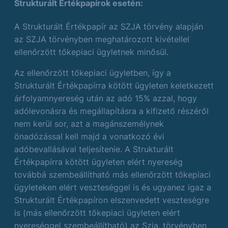
Strukturált Értékpapírok esetén:
A Strukturált Értékpapír az SZJA törvény alapján
az SZJA törvényben meghatározott kivétellel
ellenőrzött tőkepiaci ügyletnek minősül.
Az ellenőrzött tőkepiaci ügyletben, így a
Strukturált Értékpapírra kötött ügyleten keletkezett
árfolyamnyereség után az adó 15% azzal, hogy
adólevonásra és megállapításra a kifizető részéről
nem kerül sor, azt a magánszemélynek
önadózással kell majd a vonatkozó évi
adóbevallásával teljesítenie. A Strukturált
Értékpapírra kötött ügyleten elért nyereség
továbbá szembeállítható más ellenőrzött tőkepiaci
ügyleteken elért veszteséggel is és ugyanez igaz a
Strukturált Értékpapíron elszenvedett veszteségre
is (más ellenőrzött tőkepiaci ügyleten elért
nyereséggel szembeállítható) az Szja. törvényben