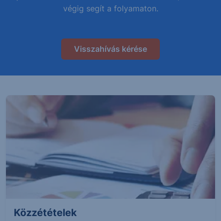
végig segít a folyamaton.
Visszahívás kérése
Közzétételek