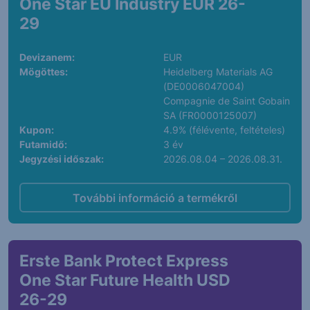
One Star EU Industry EUR 26-
29
Devizanem:
EUR
Mögöttes:
Heidelberg Materials AG
(DE0006047004)
Compagnie de Saint Gobain
SA (FR0000125007)
Kupon:
4.9% (félévente, feltételes)
Futamidő:
3 év
Jegyzési időszak:
2026.08.04 – 2026.08.31.
További információ a termékről
Erste Bank Protect Express
One Star Future Health USD
26-29