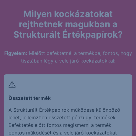
Milyen kockázatokat
rejthetnek magukban a
Strukturált Értékpapírok?
Figyelem:
Mielőtt befektetnél a termékbe, fontos, hogy
tisztában légy a vele járó kockázatokkal:
Összetett termék
A Strukturált Értékpapírok működése különböző
lehet, jellemzően összetett pénzügyi termékek.
Befektetés előtt fontos megismerni a termék
pontos működését és a vele járó kockázatokat