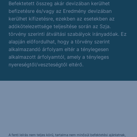
Befektetett összeg akár devizában kerülhet
befizetésre és/vagy az Eredmény devizában
kerülhet kifizetésre, ezekben az esetekben az
adókötelezettsége teljesítése során az Szja.
törvény szerinti átváltási szabályok irányadóak. Ez
alapján előfordulhat, hogy a törvény szerint
alkalmazandó árfolyam eltér a ténylegesen
alkalmazott árfolyamtól, amely a tényleges
nyereségtől/veszteségtől eltérő.
A fenti leírás nem teljes körű, tartalma nem minősül befektetési ajánlatnak,