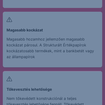
Magasabb kockázat
Magasabb hozamhoz jellemzően magasabb
kockázat párosul. A Strukturált Értékpapírok
kockázatosabb termékek, mint a bankbetét vagy
az állampapírok
Tőkevesztés lehetősége
Nem tőkevédett konstrukciónál a teljes
tőkevesztés lehetősége fennáll. Tőkevédett