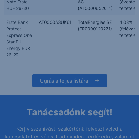
Note Erste
AG
(évente,
HUF 26-30
(AT0000652011)
feltételes
Erste Bank
AT0000A3UK61
TotalEnergies SE
4.08%
Protect
(FR0000120271)
(félévent
Express One
feltételes
Star EU
Energy EUR
26-29
Ugrás a teljes listára
Tanácsadónk segít!
Kérj visszahívást, szakértőnk felveszi veled a
kapcsolatot és választ ad minden kérdésedre, valamint