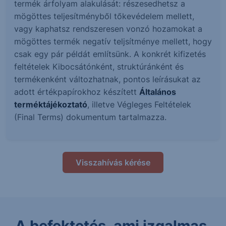
termék árfolyam alakulását: részesedhetsz a
mögöttes teljesítményből tőkevédelem mellett,
vagy kaphatsz rendszeresen vonzó hozamokat a
mögöttes termék negatív teljsítménye mellett, hogy
csak egy pár példát említsünk. A konkrét kifizetés
feltételek Kibocsátónként, struktúránként és
termékenként változhatnak, pontos leírásukat az
adott értékpapírokhoz készített
Általános
terméktájékoztató
, illetve Végleges Feltételek
(Final Terms) dokumentum tartalmazza.
Visszahívás kérése
A befektetés, ami izgalmas.