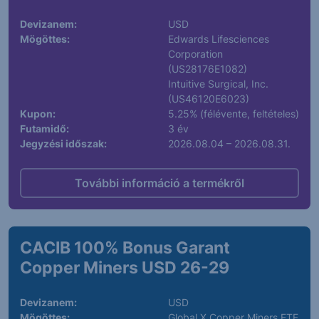
Devizanem:
USD
Mögöttes:
Edwards Lifesciences
Corporation
(US28176E1082)
Intuitive Surgical, Inc.
(US46120E6023)
Kupon:
5.25% (félévente, feltételes)
Futamidő:
3 év
Jegyzési időszak:
2026.08.04 – 2026.08.31.
További információ a termékről
CACIB 100% Bonus Garant
Copper Miners USD 26-29
Devizanem:
USD
Mögöttes:
Global X Copper Miners ETF