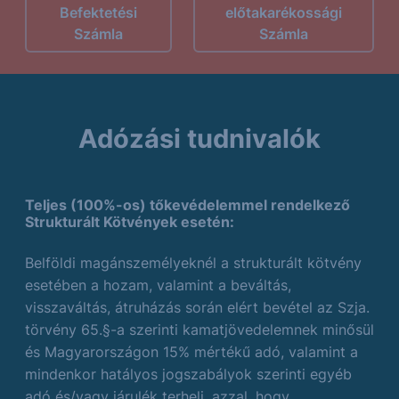
Befektetési
előtakarékossági
Számla
Számla
Adózási tudnivalók
Teljes (100%-os) tőkevédelemmel rendelkező
Strukturált Kötvények esetén:
Belföldi magánszemélyeknél a strukturált kötvény
esetében a hozam, valamint a beváltás,
visszaváltás, átruházás során elért bevétel az Szja.
törvény 65.§-a szerinti kamatjövedelemnek minősül
és Magyarországon 15% mértékű adó, valamint a
mindenkor hatályos jogszabályok szerinti egyéb
adó és/vagy járulék terheli, azzal, hogy