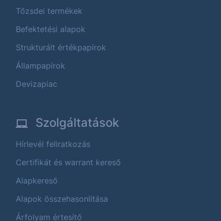
Tőzsdei termékek
Befektetési alapok
Strukturált értékpapírok
Állampapírok
Devizapiac
Szolgáltatások
Hírlevél feliratkozás
Certifikát és warrant kereső
Alapkereső
Alapok összehasonlítása
Árfolyam értesítő