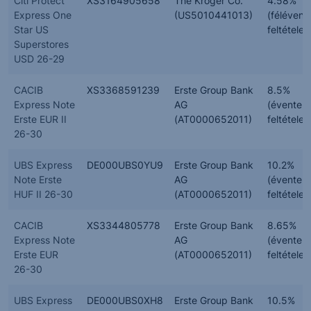
Citi Protect
XS3164905658
The Kroger Co.
4.58%
Express One
(US5010441013)
(félévent
Star US
feltételes
Superstores
USD 26-29
CACIB
XS3368591239
Erste Group Bank
8.5%
Express Note
AG
(évente,
Erste EUR II
(AT0000652011)
feltételes
26-30
UBS Express
DE000UBS0YU9
Erste Group Bank
10.2%
Note Erste
AG
(évente,
HUF II 26-30
(AT0000652011)
feltételes
CACIB
XS3344805778
Erste Group Bank
8.65%
Express Note
AG
(évente,
Erste EUR
(AT0000652011)
feltételes
26-30
UBS Express
DE000UBS0XH8
Erste Group Bank
10.5%