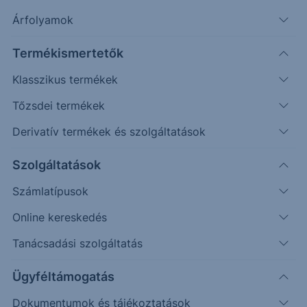
Árfolyamok
Termékismertetők
Klasszikus termékek
Tőzsdei termékek
Derivatív termékek és szolgáltatások
Védelmi mechanizmussal
rendelkező egyedi befektetési
Szolgáltatások
lehetőséget keresel?
Számlatípusok
Online kereskedés
Az Erste Strukturált Értékpapír kínálatával különböző
piaci helyzetekre találhatsz megfelelő befektetési
Tanácsadási szolgáltatás
lehetőséget.
Ügyféltámogatás
A havonta érkező termékek között találsz olyat, ahol a
Dokumentumok és tájékoztatások
kiválasztott mögöttes piac vagy termékek negatív