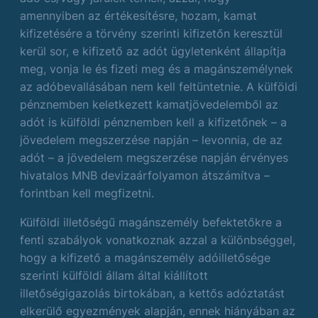
amennyiben az értékesítésre, hozam, kamat
kifizetésére a törvény szerinti kifizetőn keresztül
kerül sor, e kifizető az adót ügyletenként állapítja
meg, vonja le és fizeti meg és a magánszemélynek
az adóbevallásában nem kell feltüntetnie. A külföldi
pénznemben keletkezett kamatjövedelemből az
adót is külföldi pénznemben kell a kifizetőnek – a
jövedelem megszerzése napján – levonnia, de az
adót – a jövedelem megszerzése napján érvényes
hivatalos MNB devizaárfolyamon átszámítva –
forintban kell megfizetni.
Külföldi illetőségű magánszemély befektetőkre a
fenti szabályok vonatkoznak azzal a különbséggel,
hogy a kifizető a magánszemély adóilletősége
szerinti külföldi állam által kiállított
illetőségigazolás birtokában, a kettős adóztatást
elkerülő egyezmények alapján, ennek hiányában az