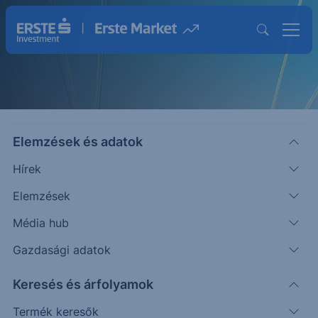
Elemzések és adatok
Hírek
Elemzések
Strukturált Értékpapírok
Média hub
Magasabb hozam lehetősége egyedi
Gazdasági adatok
befektetésekkel
Keresés és árfolyamok
Termék keresők