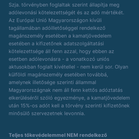
Szja. törvényben foglaltak szerint állapítja meg
adólevonási kötelezettségét és az adó mértékét.
Az Európai Unió Magyarországon kívüli
tagállamában adóilletőséggel rendelkező
magánszemély esetében a kamatjövedelem
esetében a kifizetőnek adatszolgáltatási
kötelezettsége áll fenn azzal, hogy ebben az
esetben adólevonásra - a vonatkozó uniós
aktusokban foglalt kivétellel - nem kerül sor. Olyan
külföldi magánszemély esetében továbbá,
amelynek illetősége szerinti állammal
Magyarországnak nem áll fenn kettős adóztatás
elkerüléséről szóló egyezménye, a kamatjövedelem
után 15%-os adót kell a törvény szerinti kifizetőnek
minősülő szervezetnek levonnia.
Teljes tőkevédelemmel NEM rendelkező