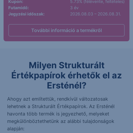
Kupon:
5.73% (félévente, feltételes)
Futamidő:
3 év
Jegyzési időszak:
2026.08.03 – 2026.08.31.
További információ a termékről
Milyen Strukturált
Értékpapírok érhetők el az
Ersténél?
Ahogy azt említettük, rendkívül változatosak
lehetnek a Strukturált Értékpapírok. Az Ersténél
havonta több termék is jegyezhető, melyeket
megkülönböztethetünk az alábbi tulajdonságok
alapján: