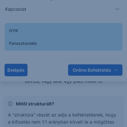
teljesítménye esetén is pozitív hozamban
Kapcsolat
részesülhetsz, vagy éppen tőkevédelem mellett érhetsz
el magasabb hozamokat.
GYIK
Mi az a Strukturált értékpapír?
Panaszkezelés
A strukturált értékpapírok olyan befektetési termékek,
melyek hozama és kockázata egy mögöttes
termékhez, vagy termékek kosarához kötött. Ez a
Belépés
Online Befektetés
mögöttes termék lehet részvény, kötvény, árucikk,
deviza, vagy akár egy piaci index is.
Mitől strukturált?
A "struktúra" részét az adja a befektetésnek, hogy
a kifizetés nem 1:1 arányban követi le a mögöttes