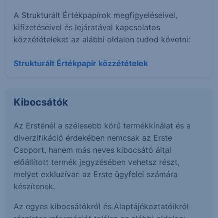
A Strukturált Értékpapírok megfigyeléseivel,
kifizetéseivel és lejáratával kapcsolatos
közzétételeket az alábbi oldalon tudod követni:
Strukturált Értékpapír közzétételek
Kibocsátók
Az Ersténél a szélesebb körű termékkínálat és a
diverzifikáció érdekében nemcsak az Erste
Csoport, hanem más neves kibocsátó által
előállított termék jegyzésében vehetsz részt,
melyet exkluzívan az Erste ügyfelei számára
készítenek.
Az egyes kibocsátókról és Alaptájékoztatóikról