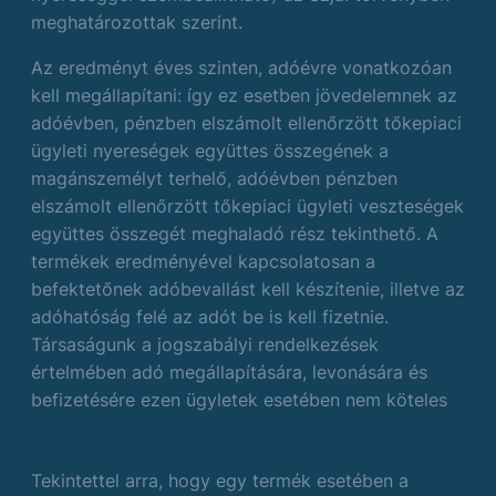
meghatározottak szerint.
Az eredményt éves szinten, adóévre vonatkozóan
kell megállapítani: így ez esetben jövedelemnek az
adóévben, pénzben elszámolt ellenőrzött tőkepiaci
ügyleti nyereségek együttes összegének a
magánszemélyt terhelő, adóévben pénzben
elszámolt ellenőrzött tőkepiaci ügyleti veszteségek
együttes összegét meghaladó rész tekinthető. A
termékek eredményével kapcsolatosan a
befektetőnek adóbevallást kell készítenie, illetve az
adóhatóság felé az adót be is kell fizetnie.
Társaságunk a jogszabályi rendelkezések
értelmében adó megállapítására, levonására és
befizetésére ezen ügyletek esetében nem köteles
Tekintettel arra, hogy egy termék esetében a