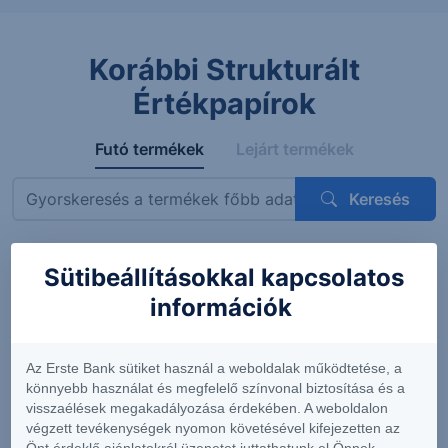
Korábbi Strukturált
Értékpapírok
Futó termékek
Lejárt termékek
Keresés
Sütibeállításokkal kapcsolatos
Megnevezés
ISIN
Mögöttes termék
Kupon
információk
ErsteBank
AT0000A3VVT6
Siemens AG
4.56%
Protect
(DE0007236101)
(félévent
Express
feltételes
Az Erste Bank sütiket használ a weboldalak működtetése, a
OneStar
könnyebb használat és megfelelő színvonal biztosítása és a
Smart
visszaélések megakadályozása érdekében. A weboldalon
Infrastructure
végzett tevékenységek nyomon követésével kifejezetten az
EUR 26-29
Önt érdeklő ajánlatokról üzenetet juttathatunk el Önnek.