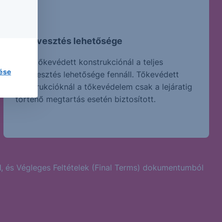
Tőkevesztés lehetősége
Nem tőkevédett konstrukciónál a teljes
lése
tőkevesztés lehetősége fennáll. Tőkevédett
konstrukcióknál a tőkevédelem csak a lejáratig
történő megtartás esetén biztosított.
l
, és Végleges Feltételek (Final Terms) dokumentumból