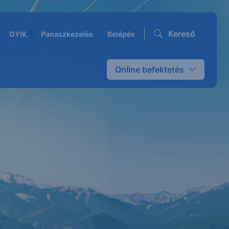
Kereső
GYIK
Panaszkezelés
Belépés
Online befektetés