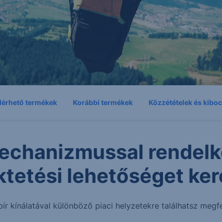
lérhető termékek
Korábbi termékek
Közzétételek és kibo
echanizmussal rendelk
ktetési lehetőséget ker
pír kínálatával különböző piaci helyzetekre találhatsz megfe