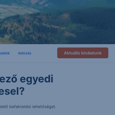
Aktuális kínálatunk
csátók
Adózás
ező egyedi
esel?
lelő befektetési lehetőséget.