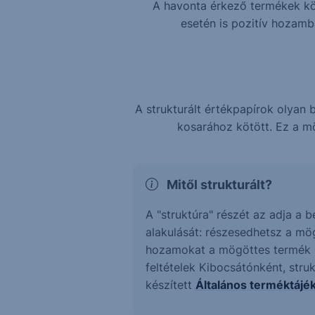
A havonta érkező termékek köz
esetén is pozitív hozam
A strukturált értékpapírok olya
kosarához kötött. Ez a mö
Mitől strukturált?
A "struktúra" részét az adja a 
alakulását: részesedhetsz a mö
hozamokat a mögöttes termék ne
feltételek Kibocsátónként, stru
készített
Általános terméktájé