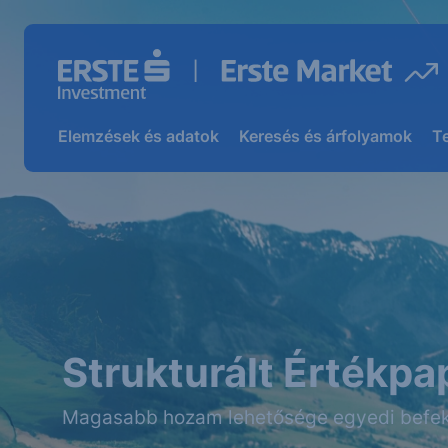
Elemzések és adatok
Keresés és árfolyamok
T
Strukturált Értékpa
Magasabb hozam lehetősége egyedi befek