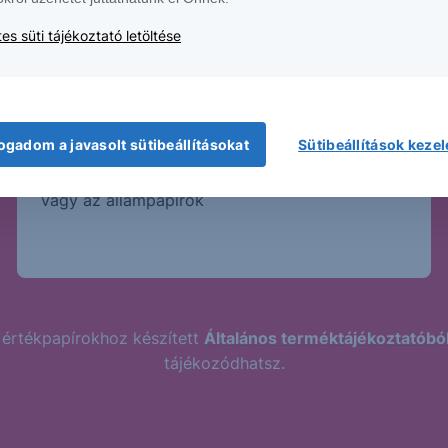
es süti tájékoztató letöltése
Magasabb kockázat
Magasabb hozamhoz jellemzően magasabb
ogadom a javasolt sütibeállításokat
Sütibeállítások keze
kockázat párosul. A Strukturált Értékpapírok
kockázatosabb termékek, mint a bankbetét
vagy az állampapírok
 értékpapírokhoz készített
Általános terméktájékoztatóbó
tájékozódhatsz.