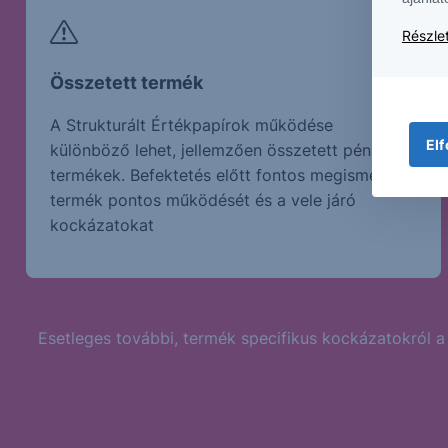
Részlet
Összetett termék
A Strukturált Értékpapírok működése
Elf
különböző lehet, jellemzően összetett pénzügyi
termékek. Befektetés előtt fontos megismerni a
termék pontos működését és a vele járó
kockázatokat
Esetleges további, termék specifikus kockázatokról a