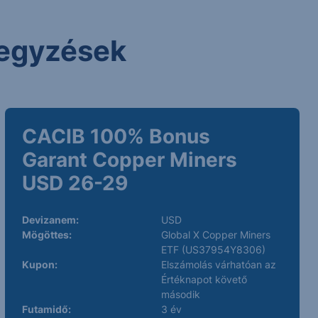
 jegyzések
CACIB 100% Bonus
Garant Copper Miners
USD 26-29
Devizanem:
USD
Mögöttes:
Global X Copper Miners
ETF (US37954Y8306)
Kupon:
Elszámolás várhatóan az
Értéknapot követő
második
Futamidő:
3 év