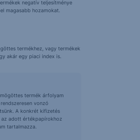
termékek negatív teljesítménye
z el magasabb hozamokat.
ögöttes termékhez, vagy termékek
y akár egy piaci index is.
 a mögöttes termék árfolyam
z rendszeresen vonzó
sünk. A konkrét kifizetés
t az adott értékpapírokhoz
tum tartalmazza.