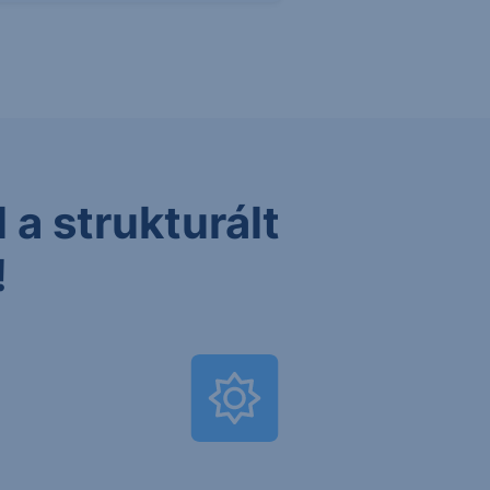
 a strukturált
!