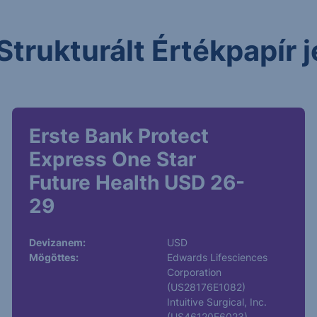
Strukturált Értékpapír
Erste Bank Protect
Express One Star
Future Health USD 26-
29
Devizanem:
USD
Mögöttes:
Edwards Lifesciences
Corporation
(US28176E1082)
Intuitive Surgical, Inc.
(US46120E6023)