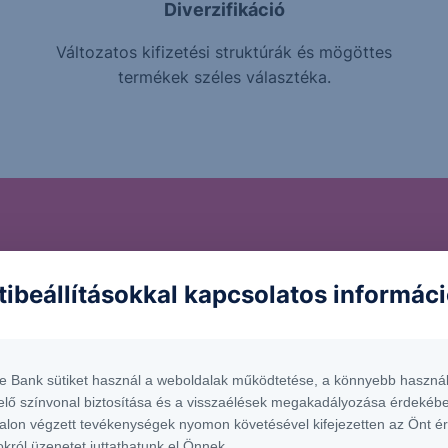
Diverzifikáció
Változatos kifizetési struktúrák és mögöttes
termékek széles választéka.
ckázatokat rejthetnek 
tibeállításokkal kapcsolatos informác
trukturált Értékpapíro
te Bank sütiket használ a weboldalak működtetése, a könnyebb használ
befektetnél a termékbe, fontos, hogy tisztában légy a vele 
elő színvonal biztosítása és a visszaélések megakadályozása érdekébe
alon végzett tevékenységek nyomon követésével kifejezetten az Önt é
okról üzenetet juttathatunk el Önnek.