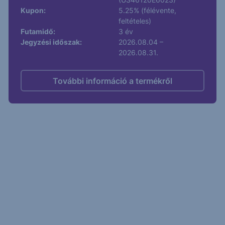
Kupon:
5.25% (félévente,
feltételes)
Futamidő:
3 év
Jegyzési időszak:
2026.08.04 –
2026.08.31.
További információ a termékről