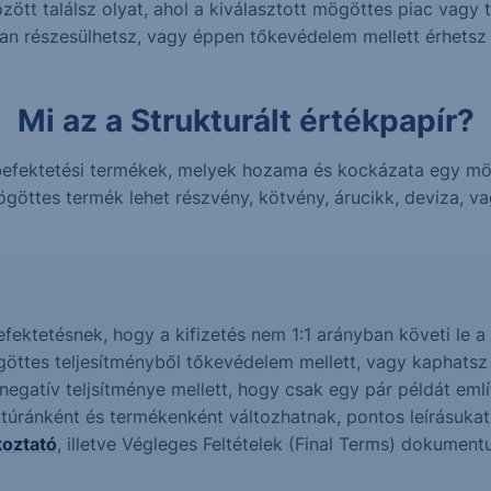
ött találsz olyat, ahol a kiválasztott mögöttes piac vagy 
ban részesülhetsz, vagy éppen tőkevédelem mellett érhets
Mi az a Strukturált értékpapír?
n befektetési termékek, melyek hozama és kockázata egy m
göttes termék lehet részvény, kötvény, árucikk, deviza, vag
befektetésnek, hogy a kifizetés nem 1:1 arányban követi le
göttes teljesítményből tőkevédelem mellett, vagy kaphats
gatív teljsítménye mellett, hogy csak egy pár példát említ
ktúránként és termékenként változhatnak, pontos leírásuka
koztató
, illetve Végleges Feltételek (Final Terms) dokumen