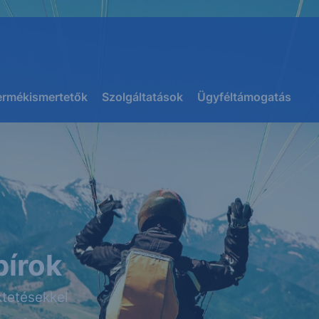
ermékismertetők
Szolgáltatások
Ügyféltámogatás
pírok
tetésekkel