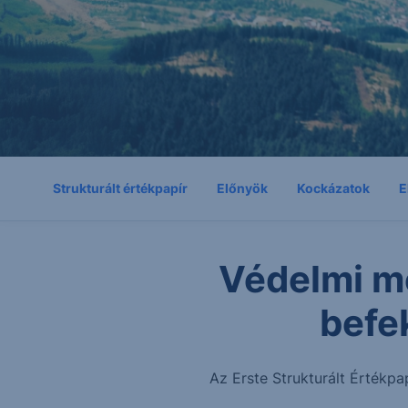
Strukturált értékpapír
Előnyök
Kockázatok
E
Védelmi m
befe
Az Erste Strukturált Értékpa