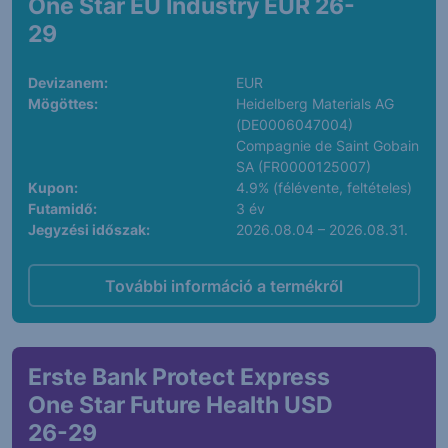
One Star EU Industry EUR 26-
29
Devizanem:
EUR
Mögöttes:
Heidelberg Materials AG
(DE0006047004)
Compagnie de Saint Gobain
SA (FR0000125007)
Kupon:
4.9% (félévente, feltételes)
Futamidő:
3 év
Jegyzési időszak:
2026.08.04 – 2026.08.31.
További információ a termékről
Erste Bank Protect Express
One Star Future Health USD
26-29