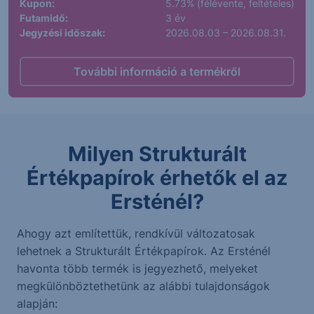
Kupon:
5.73% (félévente, feltételes)
Futamidő:
3 év
Jegyzési időszak:
2026.08.03 – 2026.08.31.
További információ a termékről
Milyen Strukturált
Értékpapírok érhetők el az
Ersténél?
Ahogy azt említettük, rendkívül változatosak
lehetnek a Strukturált Értékpapírok. Az Ersténél
havonta több termék is jegyezhető, melyeket
megkülönböztethetünk az alábbi tulajdonságok
alapján: