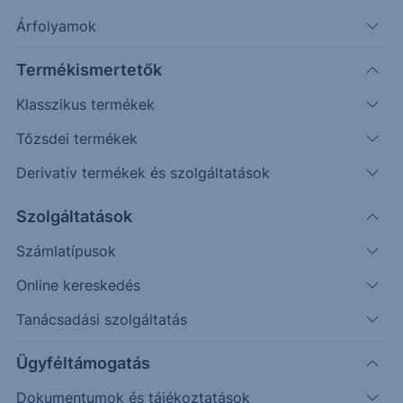
Árfolyamok
Termékismertetők
Klasszikus termékek
Tőzsdei termékek
Derivatív termékek és szolgáltatások
Védelmi mechanizmussal
rendelkező egyedi befektetési
Szolgáltatások
lehetőséget keresel?
Számlatípusok
Online kereskedés
Az Erste Strukturált Értékpapír kínálatával különböző
piaci helyzetekre találhatsz megfelelő befektetési
Tanácsadási szolgáltatás
lehetőséget.
Ügyféltámogatás
A havonta érkező termékek között találsz olyat, ahol a
Dokumentumok és tájékoztatások
kiválasztott mögöttes piac vagy termékek negatív