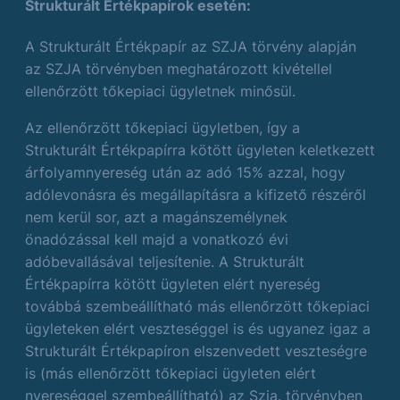
Strukturált Értékpapírok esetén:
A Strukturált Értékpapír az SZJA törvény alapján
az SZJA törvényben meghatározott kivétellel
ellenőrzött tőkepiaci ügyletnek minősül.
Az ellenőrzött tőkepiaci ügyletben, így a
Strukturált Értékpapírra kötött ügyleten keletkezett
árfolyamnyereség után az adó 15% azzal, hogy
adólevonásra és megállapításra a kifizető részéről
nem kerül sor, azt a magánszemélynek
önadózással kell majd a vonatkozó évi
adóbevallásával teljesítenie. A Strukturált
Értékpapírra kötött ügyleten elért nyereség
továbbá szembeállítható más ellenőrzött tőkepiaci
ügyleteken elért veszteséggel is és ugyanez igaz a
Strukturált Értékpapíron elszenvedett veszteségre
is (más ellenőrzött tőkepiaci ügyleten elért
nyereséggel szembeállítható) az Szja. törvényben