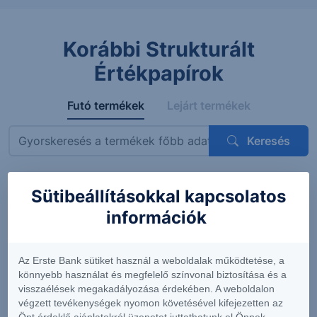
Korábbi Strukturált
Értékpapírok
Futó termékek
Lejárt termékek
Keresés
Sütibeállításokkal kapcsolatos
Megnevezés
ISIN
Mögöttes termék
Kupon
információk
ErsteBank
AT0000A3VVT6
Siemens AG
4.56%
Protect
(DE0007236101)
(félévent
Express
feltételes
Az Erste Bank sütiket használ a weboldalak működtetése, a
OneStar
könnyebb használat és megfelelő színvonal biztosítása és a
Smart
visszaélések megakadályozása érdekében. A weboldalon
Infrastructure
végzett tevékenységek nyomon követésével kifejezetten az
EUR 26-29
Önt érdeklő ajánlatokról üzenetet juttathatunk el Önnek.