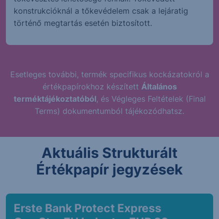
konstrukcióknál a tőkevédelem csak a lejáratig
történő megtartás esetén biztosított.
Esetleges további, termék specifikus kockázatokról a
értékpapírokhoz készített
Általános
terméktájékoztatóból
, és Végleges Feltételek (Final
Terms) dokumentumból tájékozódhatsz.
Aktuális Strukturált
Értékpapír jegyzések
Erste Bank Protect Express