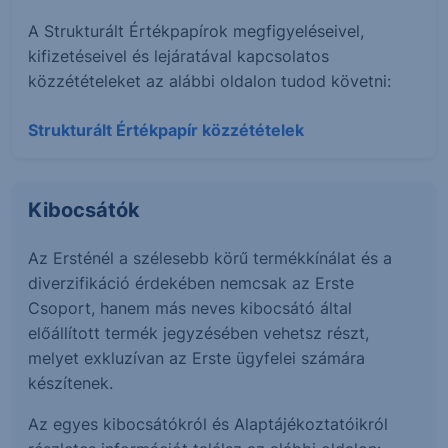
A Strukturált Értékpapírok megfigyeléseivel,
kifizetéseivel és lejáratával kapcsolatos
közzétételeket az alábbi oldalon tudod követni:
Strukturált Értékpapír közzétételek
Kibocsátók
Az Ersténél a szélesebb körű termékkínálat és a
diverzifikáció érdekében nemcsak az Erste
Csoport, hanem más neves kibocsátó által
előállított termék jegyzésében vehetsz részt,
melyet exkluzívan az Erste ügyfelei számára
készítenek.
Az egyes kibocsátókról és Alaptájékoztatóikról