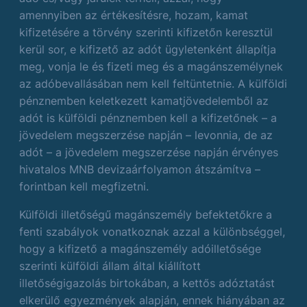
amennyiben az értékesítésre, hozam, kamat
kifizetésére a törvény szerinti kifizetőn keresztül
kerül sor, e kifizető az adót ügyletenként állapítja
meg, vonja le és fizeti meg és a magánszemélynek
az adóbevallásában nem kell feltüntetnie. A külföldi
pénznemben keletkezett kamatjövedelemből az
adót is külföldi pénznemben kell a kifizetőnek – a
jövedelem megszerzése napján – levonnia, de az
adót – a jövedelem megszerzése napján érvényes
hivatalos MNB devizaárfolyamon átszámítva –
forintban kell megfizetni.
Külföldi illetőségű magánszemély befektetőkre a
fenti szabályok vonatkoznak azzal a különbséggel,
hogy a kifizető a magánszemély adóilletősége
szerinti külföldi állam által kiállított
illetőségigazolás birtokában, a kettős adóztatást
elkerülő egyezmények alapján, ennek hiányában az