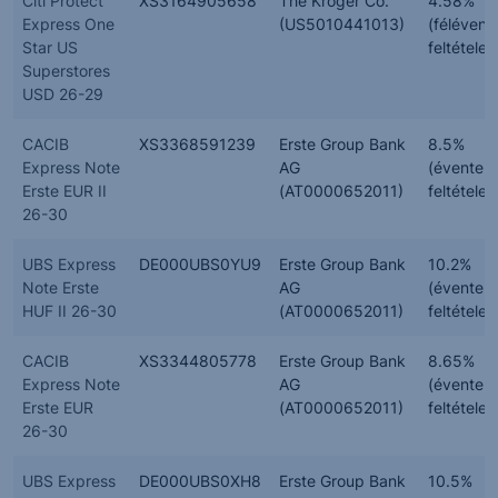
Citi Protect
XS3164905658
The Kroger Co.
4.58%
Express One
(US5010441013)
(félévent
Star US
feltételes
Superstores
USD 26-29
CACIB
XS3368591239
Erste Group Bank
8.5%
Express Note
AG
(évente,
Erste EUR II
(AT0000652011)
feltételes
26-30
UBS Express
DE000UBS0YU9
Erste Group Bank
10.2%
Note Erste
AG
(évente,
HUF II 26-30
(AT0000652011)
feltételes
CACIB
XS3344805778
Erste Group Bank
8.65%
Express Note
AG
(évente,
Erste EUR
(AT0000652011)
feltételes
26-30
UBS Express
DE000UBS0XH8
Erste Group Bank
10.5%