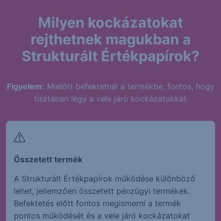
Milyen kockázatokat
rejthetnek magukban a
Strukturált Értékpapírok?
Figyelem:
Mielőtt befektetnél a termékbe, fontos, hogy
tisztában légy a vele járó kockázatokkal:
Összetett termék
A Strukturált Értékpapírok működése különböző
lehet, jellemzően összetett pénzügyi termékek.
Befektetés előtt fontos megismerni a termék
pontos működését és a vele járó kockázatokat