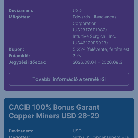
Devizanem:
USD
Mögöttes:
Edwards Lifesciences
Corporation
(US28176E1082)
Intuitive Surgical, Inc.
(US46120E6023)
Kupon:
5.25% (félévente, feltételes)
Futamidő:
3 év
Jegyzési időszak:
2026.08.04 – 2026.08.31.
További információ a termékről
CACIB 100% Bonus Garant
Copper Miners USD 26-29
Devizanem:
USD
Mögöttes:
Global X Copper Miners ETF