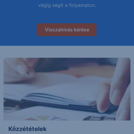
végig segít a folyamaton.
Visszahívás kérése
Közzétételek