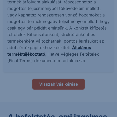
termék árfolyam alakulását: részesedhetsz a
mögöttes teljesítményből tőkevédelem mellett,
vagy kaphatsz rendszeresen vonzó hozamokat a
mögöttes termék negatív teljsítménye mellett, hogy
csak egy pár példát említsünk. A konkrét kifizetés
feltételek Kibocsátónként, struktúránként és
termékenként változhatnak, pontos leírásukat az
adott értékpapírokhoz készített
Általános
terméktájékoztató
, illetve Végleges Feltételek
(Final Terms) dokumentum tartalmazza.
Visszahívás kérése
A befektetés, ami izgalmas.