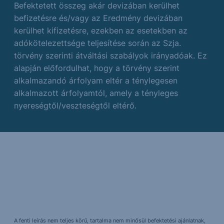
Befektetett összeg akár devizában kerülhet
befizetésre és/vagy az Eredmény devizában
kerülhet kifizetésre, ezekben az esetekben az
adókötelezettsége teljesítése során az Szja.
törvény szerinti átváltási szabályok irányadóak. Ez
alapján előfordulhat, hogy a törvény szerint
alkalmazandó árfolyam eltér a ténylegesen
alkalmazott árfolyamtól, amely a tényleges
nyereségtől/veszteségtől eltérő.
A fenti leírás nem teljes körű, tartalma nem minősül befektetési ajánlatnak,