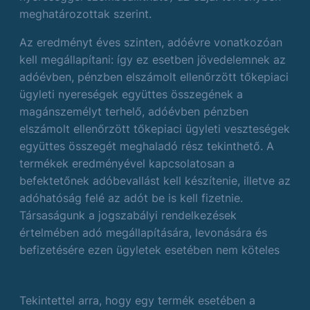
meghatározottak szerint.
Az eredményt éves szinten, adóévre vonatkozóan
kell megállapítani: így ez esetben jövedelemnek az
adóévben, pénzben elszámolt ellenőrzött tőkepiaci
ügyleti nyereségek együttes összegének a
magánszemélyt terhelő, adóévben pénzben
elszámolt ellenőrzött tőkepiaci ügyleti veszteségek
együttes összegét meghaladó rész tekinthető. A
termékek eredményével kapcsolatosan a
befektetőnek adóbevallást kell készítenie, illetve az
adóhatóság felé az adót be is kell fizetnie.
Társaságunk a jogszabályi rendelkezések
értelmében adó megállapítására, levonására és
befizetésére ezen ügyletek esetében nem köteles
Tekintettel arra, hogy egy termék esetében a