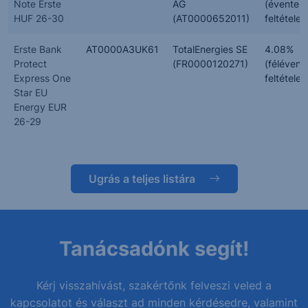
Note Erste
AG
(évente,
HUF 26-30
(AT0000652011)
feltételes
Erste Bank
AT0000A3UK61
TotalEnergies SE
4.08%
Protect
(FR0000120271)
(félévent
Express One
feltételes
Star EU
Energy EUR
26-29
Ugrás a teljes listára
Tanácsadónk segít!
Kérj visszahívást, szakértőnk felveszi veled a
kapcsolatot és választ ad minden kérdésedre, valamint