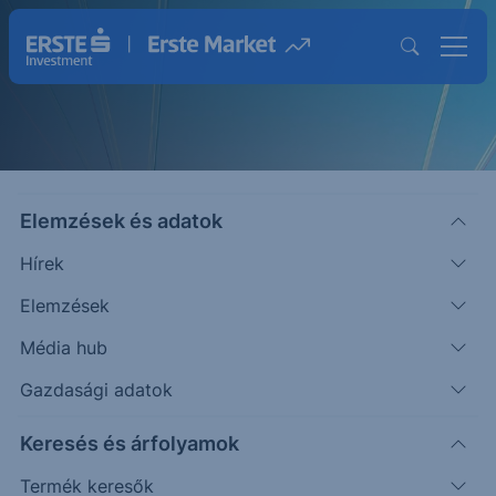
Elemzések és adatok
Hírek
Elemzések
Strukturált Értékpapírok
Média hub
Magasabb hozam lehetősége egyedi
Gazdasági adatok
befektetésekkel
Keresés és árfolyamok
Termék keresők