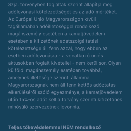
Szja. törvényben foglaltak szerint állapítja meg
adólevonási kötelezettségét és az adó mértékét.
Az Európai Unió Magyarországon kívüli
tagállamában adóilletőséggel rendelkező
magánszemély esetében a kamatjövedelem
esetében a kifizetőnek adatszolgáltatási
kötelezettsége áll fenn azzal, hogy ebben az
esetben adólevonásra - a vonatkozó uniós
aktusokban foglalt kivétellel - nem kerül sor. Olyan
külföldi magánszemély esetében továbbá,
amelynek illetősége szerinti állammal
Magyarországnak nem áll fenn kettős adóztatás
elkerüléséről szóló egyezménye, a kamatjövedelem
után 15%-os adót kell a törvény szerinti kifizetőnek
minősülő szervezetnek levonnia.
Teljes tőkevédelemmel NEM rendelkező