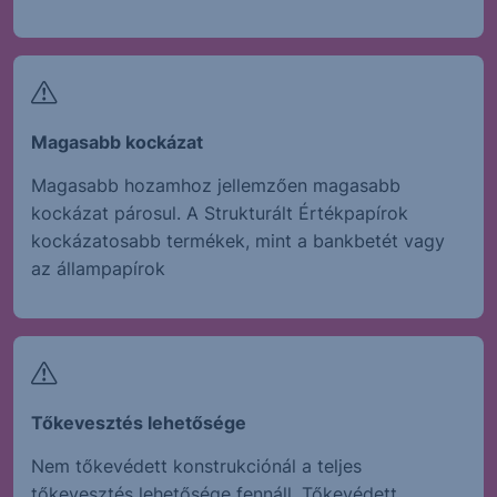
Magasabb kockázat
Magasabb hozamhoz jellemzően magasabb
kockázat párosul. A Strukturált Értékpapírok
kockázatosabb termékek, mint a bankbetét vagy
az állampapírok
Tőkevesztés lehetősége
Nem tőkevédett konstrukciónál a teljes
tőkevesztés lehetősége fennáll. Tőkevédett