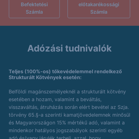
Befektetési
előtakarékossági
Számla
Számla
Adózási tudnivalók
Teljes (100%-os) tőkevédelemmel rendelkező
Strukturált Kötvények esetén:
Belföldi magánszemélyeknél a strukturált kötvény
esetében a hozam, valamint a beváltás,
visszaváltás, átruházás során elért bevétel az Szja.
törvény 65.§-a szerinti kamatjövedelemnek minősül
és Magyarországon 15% mértékű adó, valamint a
mindenkor hatályos jogszabályok szerinti egyéb
adó és/vagy járulék terheli, azzal, hogy