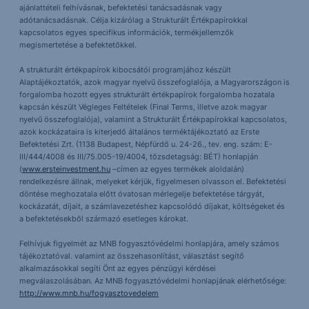
ajánlattételi felhívásnak, befektetési tanácsadásnak vagy
adótanácsadásnak. Célja kizárólag a Strukturált Értékpapírokkal
kapcsolatos egyes specifikus információk, termékjellemzők
megismertetése a befektetőkkel.
A strukturált értékpapírok kibocsátói programjához készült
Alaptájékoztatók, azok magyar nyelvű összefoglalója, a Magyarországon is
forgalomba hozott egyes strukturált értékpapírok forgalomba hozatala
kapcsán készült Végleges Feltételek (Final Terms, illetve azok magyar
nyelvű összefoglalója), valamint a Strukturált Értékpapírokkal kapcsolatos,
azok kockázataira is kiterjedő általános terméktájékoztató az Erste
Befektetési Zrt. (1138 Budapest, Népfürdő u. 24-26., tev. eng. szám: E-
III/444/4008 és III/75.005-19/4004, tőzsdetagság: BÉT) honlapján
(
www.ersteinvestment.hu
–címen az egyes termékek aloldalán)
rendelkezésre állnak, melyeket kérjük, figyelmesen olvasson el. Befektetési
döntése meghozatala előtt óvatosan mérlegelje befektetése tárgyát,
kockázatát, díjait, a számlavezetéshez kapcsolódó díjakat, költségeket és
a befektetésekből származó esetleges károkat.
Felhívjuk figyelmét az MNB fogyasztóvédelmi honlapjára, amely számos
tájékoztatóval. valamint az összehasonlítást, választást segítő
alkalmazásokkal segíti Önt az egyes pénzügyi kérdései
megválaszolásában. Az MNB fogyasztóvédelmi honlapjának elérhetősége:
http://www.mnb.hu/fogyasztovedelem