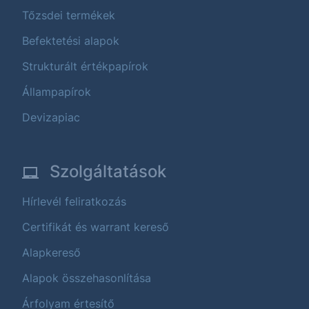
Tőzsdei termékek
Befektetési alapok
Strukturált értékpapírok
Állampapírok
Devizapiac
Szolgáltatások
Hírlevél feliratkozás
Certifikát és warrant kereső
Alapkereső
Alapok összehasonlítása
Árfolyam értesítő