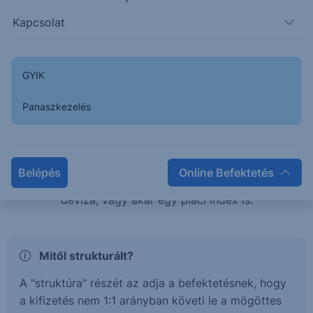
teljesítménye esetén is pozitív hozamban
Kapcsolat
részesülhetsz, vagy éppen tőkevédelem mellett érhetsz
el magasabb hozamokat.
GYIK
Mi az a Strukturált értékpapír?
Panaszkezelés
A strukturált értékpapírok olyan befektetési termékek,
melyek hozama és kockázata egy mögöttes
termékhez, vagy termékek kosarához kötött. Ez a
Belépés
Online Befektetés
mögöttes termék lehet részvény, kötvény, árucikk,
deviza, vagy akár egy piaci index is.
Mitől strukturált?
A "struktúra" részét az adja a befektetésnek, hogy
a kifizetés nem 1:1 arányban követi le a mögöttes