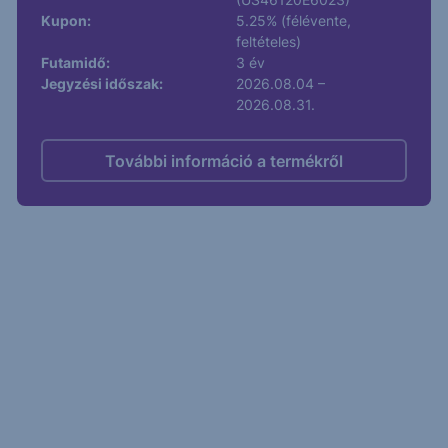
Kupon:
5.25% (félévente,
feltételes)
Futamidő:
3 év
Jegyzési időszak:
2026.08.04 –
2026.08.31.
További információ a termékről