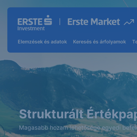
Elemzések és adatok
Keresés és árfolyamok
T
Strukturált Értékpa
Magasabb hozam lehetősége egyedi befek