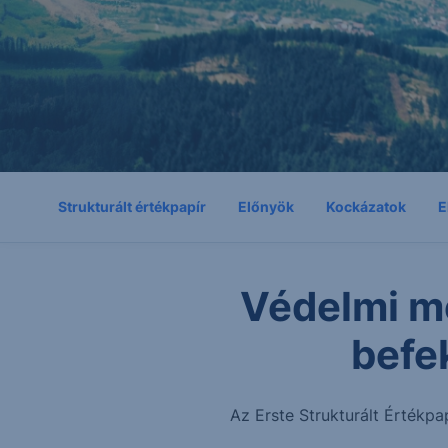
Strukturált értékpapír
Előnyök
Kockázatok
E
Védelmi m
befe
Az Erste Strukturált Értékpa