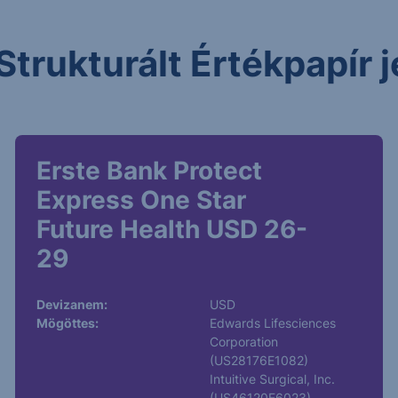
Strukturált Értékpapír
Erste Bank Protect
Express One Star
Future Health USD 26-
29
Devizanem:
USD
Mögöttes:
Edwards Lifesciences
Corporation
(US28176E1082)
Intuitive Surgical, Inc.
(US46120E6023)