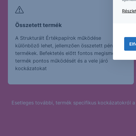
Részlet
Összetett termék
A Strukturált Értékpapírok működése
Elf
különböző lehet, jellemzően összetett pénzügyi
termékek. Befektetés előtt fontos megismerni a
termék pontos működését és a vele járó
kockázatokat
Esetleges további, termék specifikus kockázatokról a