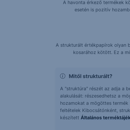
A havonta érkező termékek köz
esetén is pozitív hozam
A strukturált értékpapírok olya
kosarához kötött. Ez a mö
Mitől strukturált?
A "struktúra" részét az adja a 
alakulását: részesedhetsz a mö
hozamokat a mögöttes termék ne
feltételek Kibocsátónként, stru
készített
Általános terméktájé