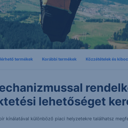
lérhető termékek
Korábbi termékek
Közzétételek és kibo
echanizmussal rendelk
ktetési lehetőséget ker
pír kínálatával különböző piaci helyzetekre találhatsz megfe