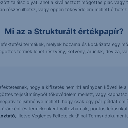
ött találsz olyat, ahol a kiválasztott mögöttes piac vagy 
ban részesülhetsz, vagy éppen tőkevédelem mellett érhets
Mi az a Strukturált értékpapír?
n befektetési termékek, melyek hozama és kockázata egy m
göttes termék lehet részvény, kötvény, árucikk, deviza, vag
befektetésnek, hogy a kifizetés nem 1:1 arányban követi le
göttes teljesítményből tőkevédelem mellett, vagy kaphats
gatív teljsítménye mellett, hogy csak egy pár példát említ
ktúránként és termékenként változhatnak, pontos leírásuka
koztató
, illetve Végleges Feltételek (Final Terms) dokumen