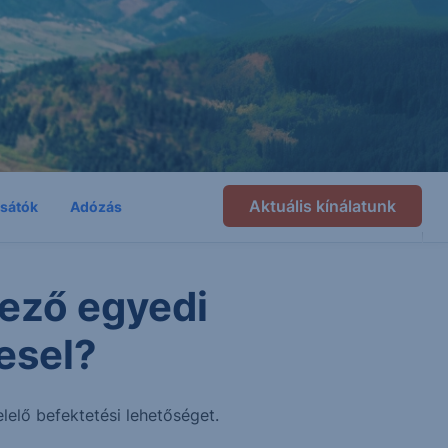
Aktuális kínálatunk
csátók
Adózás
ező egyedi
esel?
lelő befektetési lehetőséget.