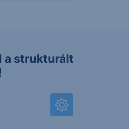
 a strukturált
!