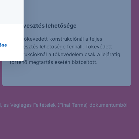
Tőkevesztés lehetősége
Nem tőkevédett konstrukciónál a teljes
lése
tőkevesztés lehetősége fennáll. Tőkevédett
konstrukcióknál a tőkevédelem csak a lejáratig
történő megtartás esetén biztosított.
l
, és Végleges Feltételek (Final Terms) dokumentumból