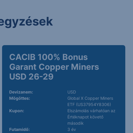
 jegyzések
CACIB 100% Bonus
Garant Copper Miners
USD 26-29
Devizanem:
USD
Mögöttes:
Global X Copper Miners
ETF (US37954Y8306)
Kupon:
Elszámolás várhatóan az
Értéknapot követő
második
Futamidő:
3 év