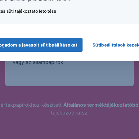
es süti tájékoztató letöltése
Magasabb kockázat
Magasabb hozamhoz jellemzően magasabb
ogadom a javasolt sütibeállításokat
Sütibeállítások keze
kockázat párosul. A Strukturált Értékpapírok
kockázatosabb termékek, mint a bankbetét
vagy az állampapírok
 értékpapírokhoz készített
Általános terméktájékoztatóbó
tájékozódhatsz.