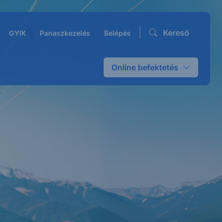
Kereső
GYIK
Panaszkezelés
Belépés
Online befektetés