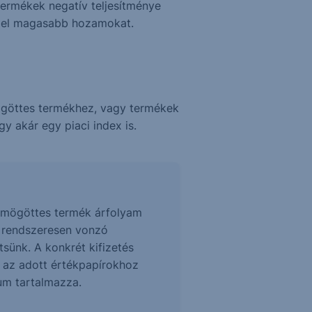
termékek negatív teljesítménye
z el magasabb hozamokat.
ögöttes termékhez, vagy termékek
y akár egy piaci index is.
 a mögöttes termék árfolyam
z rendszeresen vonzó
sünk. A konkrét kifizetés
t az adott értékpapírokhoz
tum tartalmazza.