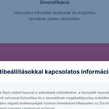
Diverzifikáció
Változatos kifizetési struktúrák és mögöttes
termékek széles választéka.
ckázatokat rejthetnek 
tibeállításokkal kapcsolatos informác
trukturált Értékpapíro
te Bank sütiket használ a weboldalak működtetése, a könnyebb használ
befektetnél a termékbe, fontos, hogy tisztában légy a vele 
elő színvonal biztosítása és a visszaélések megakadályozása érdekébe
alon végzett tevékenységek nyomon követésével kifejezetten az Önt é
okról üzenetet juttathatunk el Önnek.