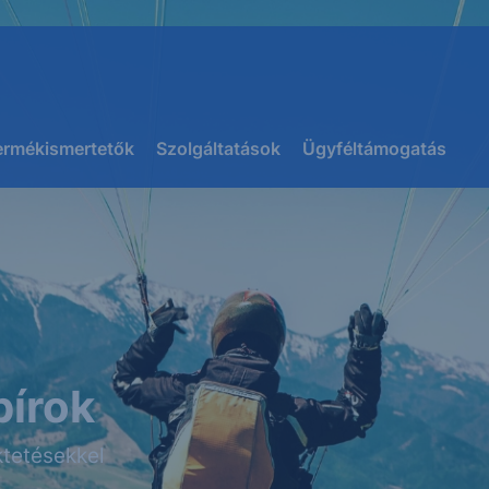
ermékismertetők
Szolgáltatások
Ügyféltámogatás
pírok
tetésekkel