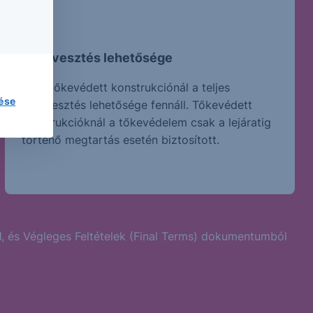
Tőkevesztés lehetősége
Nem tőkevédett konstrukciónál a teljes
lése
tőkevesztés lehetősége fennáll. Tőkevédett
konstrukcióknál a tőkevédelem csak a lejáratig
történő megtartás esetén biztosított.
l
, és Végleges Feltételek (Final Terms) dokumentumból