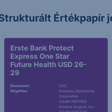
Strukturált Értékpapír
Erste Bank Protect
Express One Star
Future Health USD 26-
29
Devizanem:
USD
Mögöttes:
Edwards Lifesciences
Corporation
(US28176E1082)
Intuitive Surgical, Inc.
(US46120E6023)