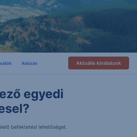
Aktuális kínálatunk
csátók
Adózás
ező egyedi
esel?
lelő befektetési lehetőséget.