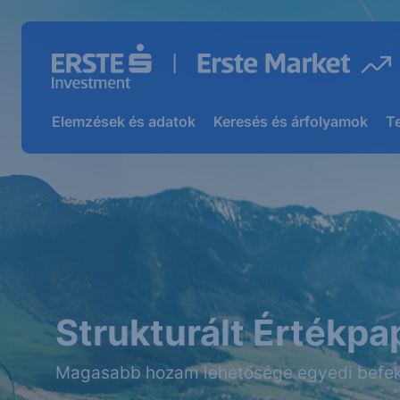
Elemzések és adatok
Keresés és árfolyamok
T
Strukturált Értékpa
Magasabb hozam lehetősége egyedi befek