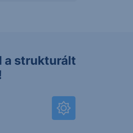
 a strukturált
!