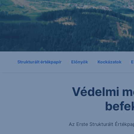
Strukturált értékpapír
Előnyök
Kockázatok
E
Védelmi m
befe
Az Erste Strukturált Értékpa