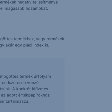
termékek negatív teljesítménye
z el magasabb hozamokat.
ögöttes termékhez, vagy termékek
y akár egy piaci index is.
 a mögöttes termék árfolyam
z rendszeresen vonzó
sünk. A konkrét kifizetés
t az adott értékpapírokhoz
tum tartalmazza.