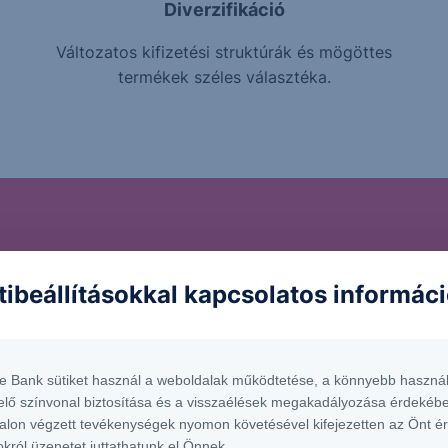
Diverzifikáció
Változatos kifizetési struktúrák és mögöttes
termékek széles választéka.
ckázatokat rejthetnek 
tibeállításokkal kapcsolatos informác
trukturált Értékpapíro
te Bank sütiket használ a weboldalak működtetése, a könnyebb használ
befektetnél a termékbe, fontos, hogy tisztában légy a vele 
elő színvonal biztosítása és a visszaélések megakadályozása érdekébe
alon végzett tevékenységek nyomon követésével kifejezetten az Önt é
okról üzenetet juttathatunk el Önnek.