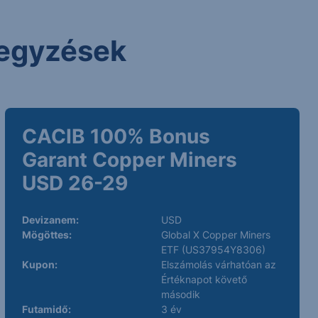
 jegyzések
CACIB 100% Bonus
Garant Copper Miners
USD 26-29
Devizanem:
USD
Mögöttes:
Global X Copper Miners
ETF (US37954Y8306)
Kupon:
Elszámolás várhatóan az
Értéknapot követő
második
Futamidő:
3 év