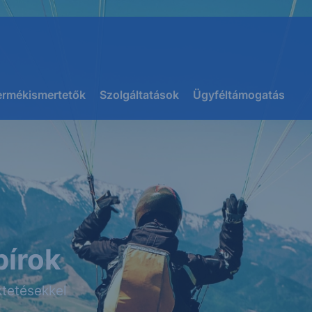
ermékismertetők
Szolgáltatások
Ügyféltámogatás
pírok
tetésekkel