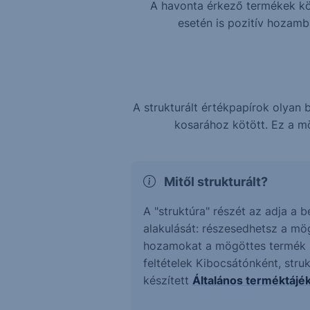
A havonta érkező termékek köz
esetén is pozitív hozam
A strukturált értékpapírok olya
kosarához kötött. Ez a mö
Mitől strukturált?
A "struktúra" részét az adja a 
alakulását: részesedhetsz a mö
hozamokat a mögöttes termék ne
feltételek Kibocsátónként, stru
készített
Általános terméktájé