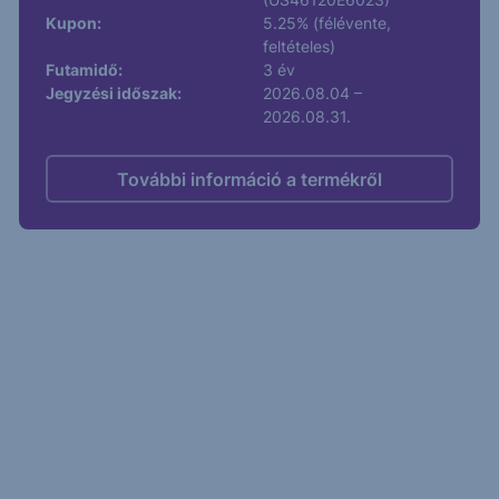
Kupon:
5.25% (félévente,
feltételes)
Futamidő:
3 év
Jegyzési időszak:
2026.08.04 –
2026.08.31.
További információ a termékről