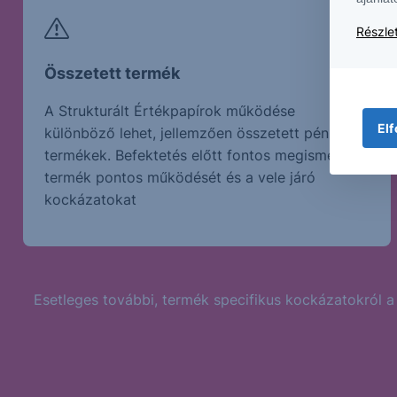
Részlet
Összetett termék
A Strukturált Értékpapírok működése
Elf
különböző lehet, jellemzően összetett pénzügyi
termékek. Befektetés előtt fontos megismerni a
termék pontos működését és a vele járó
kockázatokat
Esetleges további, termék specifikus kockázatokról a