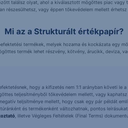
ött találsz olyat, ahol a kiválasztott mögöttes piac vagy 
ban részesülhetsz, vagy éppen tőkevédelem mellett érhets
Mi az a Strukturált értékpapír?
n befektetési termékek, melyek hozama és kockázata egy m
göttes termék lehet részvény, kötvény, árucikk, deviza, vag
befektetésnek, hogy a kifizetés nem 1:1 arányban követi le
göttes teljesítményből tőkevédelem mellett, vagy kaphats
gatív teljsítménye mellett, hogy csak egy pár példát említ
ktúránként és termékenként változhatnak, pontos leírásuka
koztató
, illetve Végleges Feltételek (Final Terms) dokumen