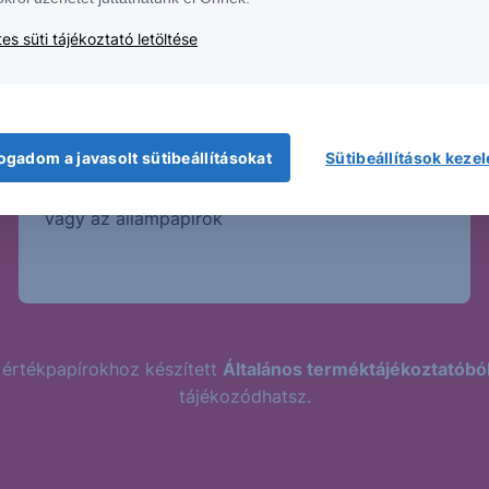
es süti tájékoztató letöltése
Magasabb kockázat
Magasabb hozamhoz jellemzően magasabb
ogadom a javasolt sütibeállításokat
Sütibeállítások keze
kockázat párosul. A Strukturált Értékpapírok
kockázatosabb termékek, mint a bankbetét
vagy az állampapírok
 értékpapírokhoz készített
Általános terméktájékoztatóbó
tájékozódhatsz.