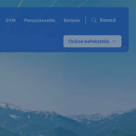
Kereső
GYIK
Panaszkezelés
Belépés
Online befektetés