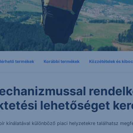
lérhető termékek
Korábbi termékek
Közzétételek és kibo
echanizmussal rendelk
ktetési lehetőséget ker
pír kínálatával különböző piaci helyzetekre találhatsz megfe