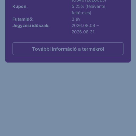
Kupon:
5.25% (félévente,
feltételes)
Futamidő:
3 év
Jegyzési időszak:
2026.08.04 –
2026.08.31.
További információ a termékről