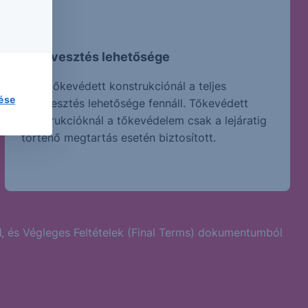
Tőkevesztés lehetősége
Nem tőkevédett konstrukciónál a teljes
lése
tőkevesztés lehetősége fennáll. Tőkevédett
konstrukcióknál a tőkevédelem csak a lejáratig
történő megtartás esetén biztosított.
l
, és Végleges Feltételek (Final Terms) dokumentumból