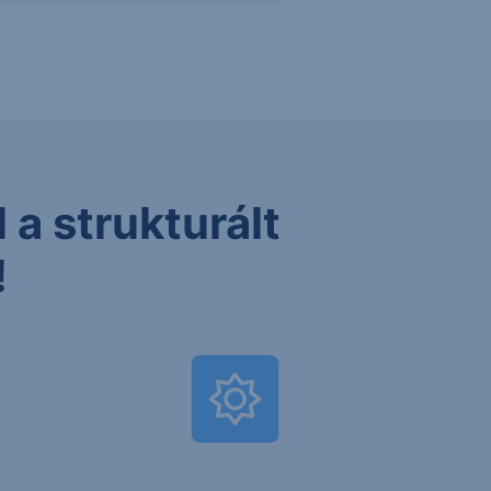
 a strukturált
!