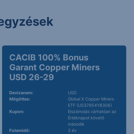
 jegyzések
CACIB 100% Bonus
Garant Copper Miners
USD 26-29
Devizanem:
USD
Mögöttes:
Global X Copper Miners
ETF (US37954Y8306)
Kupon:
Elszámolás várhatóan az
Értéknapot követő
második
Futamidő:
3 év