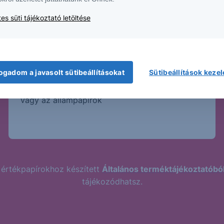
es süti tájékoztató letöltése
Magasabb kockázat
Magasabb hozamhoz jellemzően magasabb
ogadom a javasolt sütibeállításokat
Sütibeállítások keze
kockázat párosul. A Strukturált Értékpapírok
kockázatosabb termékek, mint a bankbetét
vagy az állampapírok
 értékpapírokhoz készített
Általános terméktájékoztatóbó
tájékozódhatsz.