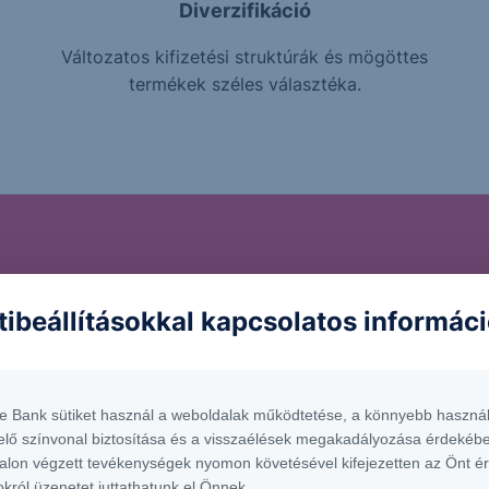
Diverzifikáció
Változatos kifizetési struktúrák és mögöttes
termékek széles választéka.
ckázatokat rejthetnek 
tibeállításokkal kapcsolatos informác
trukturált Értékpapíro
te Bank sütiket használ a weboldalak működtetése, a könnyebb használ
befektetnél a termékbe, fontos, hogy tisztában légy a vele 
elő színvonal biztosítása és a visszaélések megakadályozása érdekébe
alon végzett tevékenységek nyomon követésével kifejezetten az Önt é
okról üzenetet juttathatunk el Önnek.