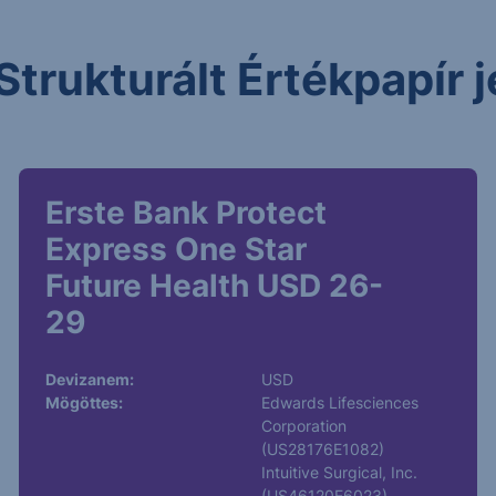
Strukturált Értékpapír
Erste Bank Protect
Express One Star
Future Health USD 26-
29
Devizanem:
USD
Mögöttes:
Edwards Lifesciences
Corporation
(US28176E1082)
Intuitive Surgical, Inc.
(US46120E6023)