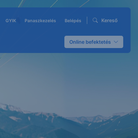
Kereső
GYIK
Panaszkezelés
Belépés
Online befektetés