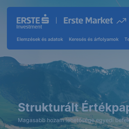
Elemzések és adatok
Keresés és árfolyamok
T
Strukturált Értékpa
Magasabb hozam lehetősége egyedi befek