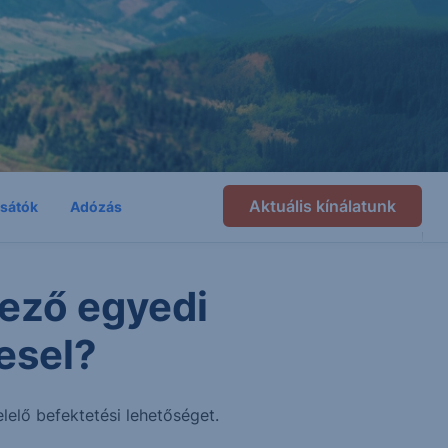
Aktuális kínálatunk
csátók
Adózás
ező egyedi
esel?
lelő befektetési lehetőséget.