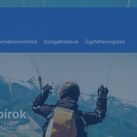
ermékismertetők
Szolgáltatások
Ügyféltámogatás
pírok
tetésekkel