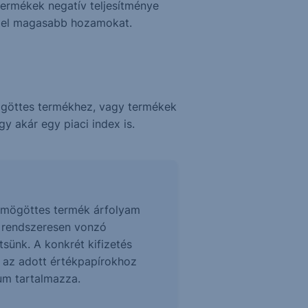
termékek negatív teljesítménye
z el magasabb hozamokat.
ögöttes termékhez, vagy termékek
y akár egy piaci index is.
 a mögöttes termék árfolyam
z rendszeresen vonzó
sünk. A konkrét kifizetés
t az adott értékpapírokhoz
tum tartalmazza.