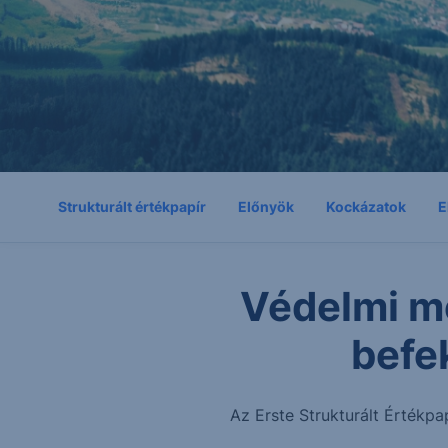
Strukturált értékpapír
Előnyök
Kockázatok
E
Védelmi m
befe
Az Erste Strukturált Értékpa