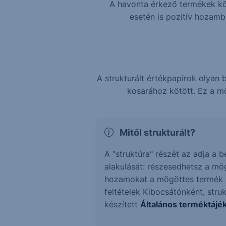
A havonta érkező termékek köz
esetén is pozitív hozam
A strukturált értékpapírok olya
kosarához kötött. Ez a mö
Mitől strukturált?
A "struktúra" részét az adja a 
alakulását: részesedhetsz a mö
hozamokat a mögöttes termék ne
feltételek Kibocsátónként, stru
készített
Általános terméktájé