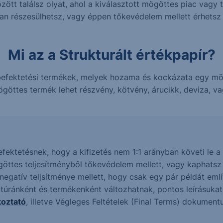
ött találsz olyat, ahol a kiválasztott mögöttes piac vagy 
ban részesülhetsz, vagy éppen tőkevédelem mellett érhets
Mi az a Strukturált értékpapír?
n befektetési termékek, melyek hozama és kockázata egy m
göttes termék lehet részvény, kötvény, árucikk, deviza, vag
befektetésnek, hogy a kifizetés nem 1:1 arányban követi le
göttes teljesítményből tőkevédelem mellett, vagy kaphats
gatív teljsítménye mellett, hogy csak egy pár példát említ
ktúránként és termékenként változhatnak, pontos leírásuka
koztató
, illetve Végleges Feltételek (Final Terms) dokumen