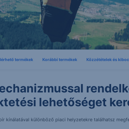
lérhető termékek
Korábbi termékek
Közzétételek és kibo
echanizmussal rendelk
ktetési lehetőséget ker
pír kínálatával különböző piaci helyzetekre találhatsz megfe