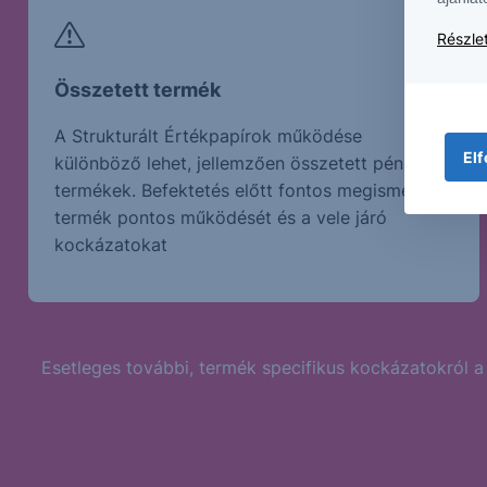
Részlet
Összetett termék
A Strukturált Értékpapírok működése
Elf
különböző lehet, jellemzően összetett pénzügyi
termékek. Befektetés előtt fontos megismerni a
termék pontos működését és a vele járó
kockázatokat
Esetleges további, termék specifikus kockázatokról a