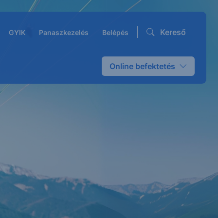
Kereső
GYIK
Panaszkezelés
Belépés
Online befektetés