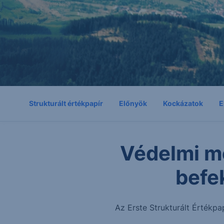
Strukturált értékpapír
Előnyök
Kockázatok
E
Védelmi m
befe
Az Erste Strukturált Értékpa