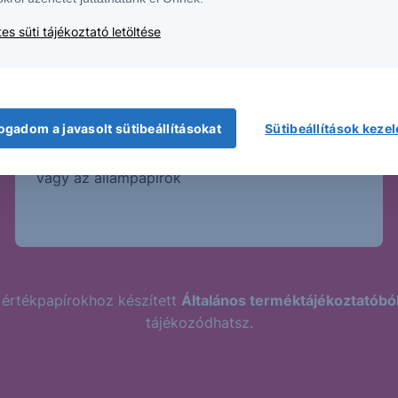
es süti tájékoztató letöltése
Magasabb kockázat
Magasabb hozamhoz jellemzően magasabb
ogadom a javasolt sütibeállításokat
Sütibeállítások keze
kockázat párosul. A Strukturált Értékpapírok
kockázatosabb termékek, mint a bankbetét
vagy az állampapírok
 értékpapírokhoz készített
Általános terméktájékoztatóbó
tájékozódhatsz.