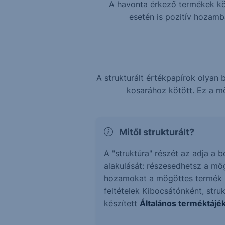
A havonta érkező termékek köz
esetén is pozitív hozam
A strukturált értékpapírok olya
kosarához kötött. Ez a mö
Mitől strukturált?
A "struktúra" részét az adja a 
alakulását: részesedhetsz a mö
hozamokat a mögöttes termék ne
feltételek Kibocsátónként, stru
készített
Általános terméktájé