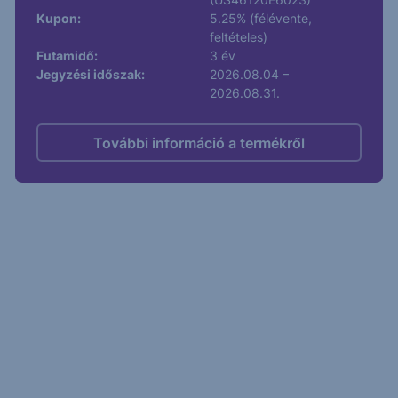
Kupon:
5.25% (félévente,
feltételes)
Futamidő:
3 év
Jegyzési időszak:
2026.08.04 –
2026.08.31.
További információ a termékről