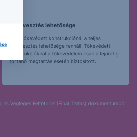
Tőkevesztés lehetősége
Nem tőkevédett konstrukciónál a teljes
lése
tőkevesztés lehetősége fennáll. Tőkevédett
konstrukcióknál a tőkevédelem csak a lejáratig
történő megtartás esetén biztosított.
l
, és Végleges Feltételek (Final Terms) dokumentumból