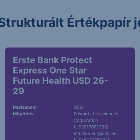
Strukturált Értékpapír
Erste Bank Protect
Express One Star
Future Health USD 26-
29
Devizanem:
USD
Mögöttes:
Edwards Lifesciences
Corporation
(US28176E1082)
Intuitive Surgical, Inc.
(US46120E6023)