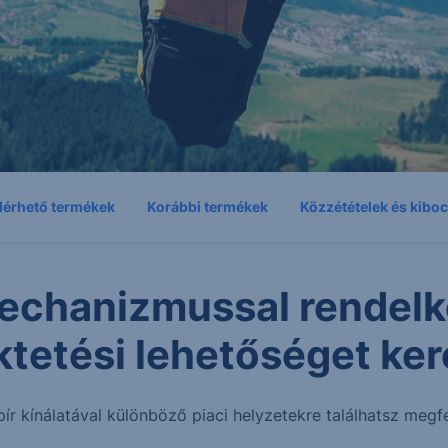
lérhető termékek
Korábbi termékek
Közzétételek és kibo
echanizmussal rendelk
ktetési lehetőséget ker
pír kínálatával különböző piaci helyzetekre találhatsz megfe