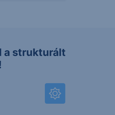
 a strukturált
!