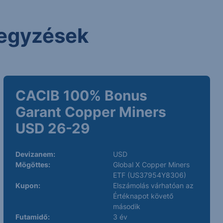
 jegyzések
CACIB 100% Bonus
Garant Copper Miners
USD 26-29
Devizanem:
USD
Mögöttes:
Global X Copper Miners
ETF (US37954Y8306)
Kupon:
Elszámolás várhatóan az
Értéknapot követő
második
Futamidő:
3 év