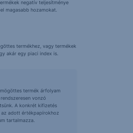
termékek negatív teljesítménye
z el magasabb hozamokat.
ögöttes termékhez, vagy termékek
y akár egy piaci index is.
 a mögöttes termék árfolyam
z rendszeresen vonzó
sünk. A konkrét kifizetés
t az adott értékpapírokhoz
tum tartalmazza.