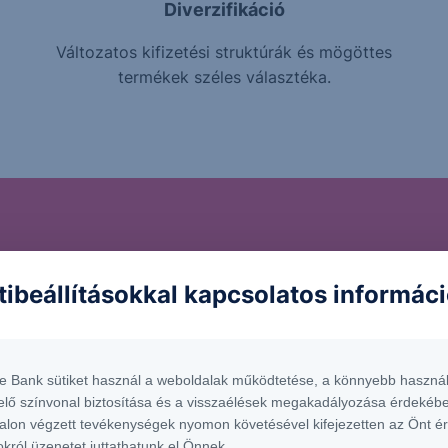
Diverzifikáció
Változatos kifizetési struktúrák és mögöttes
termékek széles választéka.
ckázatokat rejthetnek 
tibeállításokkal kapcsolatos informác
trukturált Értékpapíro
te Bank sütiket használ a weboldalak működtetése, a könnyebb használ
befektetnél a termékbe, fontos, hogy tisztában légy a vele 
elő színvonal biztosítása és a visszaélések megakadályozása érdekébe
alon végzett tevékenységek nyomon követésével kifejezetten az Önt é
okról üzenetet juttathatunk el Önnek.