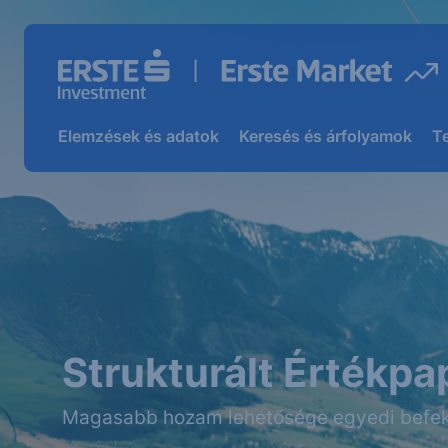
Elemzések és adatok
Keresés és árfolyamok
T
Strukturált Értékpa
Magasabb hozam lehetősége egyedi befek