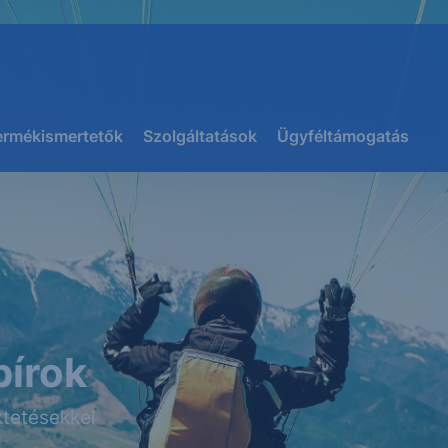
ermékismertetők
Szolgáltatások
Ügyféltámogatás
pírok
tetésekkel