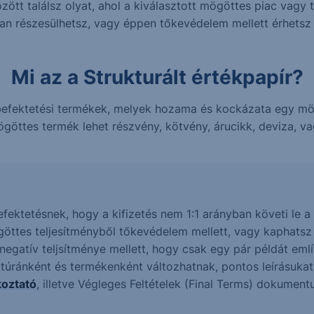
ött találsz olyat, ahol a kiválasztott mögöttes piac vagy 
ban részesülhetsz, vagy éppen tőkevédelem mellett érhets
Mi az a Strukturált értékpapír?
n befektetési termékek, melyek hozama és kockázata egy m
göttes termék lehet részvény, kötvény, árucikk, deviza, vag
befektetésnek, hogy a kifizetés nem 1:1 arányban követi le
göttes teljesítményből tőkevédelem mellett, vagy kaphats
gatív teljsítménye mellett, hogy csak egy pár példát említ
ktúránként és termékenként változhatnak, pontos leírásuka
koztató
, illetve Végleges Feltételek (Final Terms) dokumen