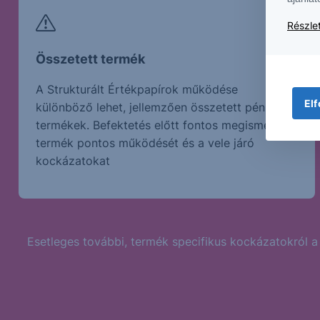
Részlet
Összetett termék
A Strukturált Értékpapírok működése
Elf
különböző lehet, jellemzően összetett pénzügyi
termékek. Befektetés előtt fontos megismerni a
termék pontos működését és a vele járó
kockázatokat
Esetleges további, termék specifikus kockázatokról a