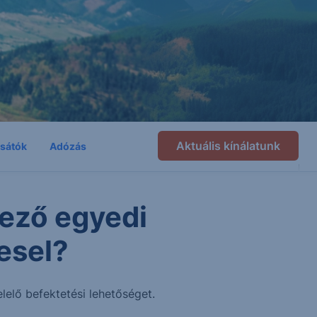
Aktuális kínálatunk
csátók
Adózás
ező egyedi
esel?
lelő befektetési lehetőséget.