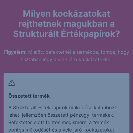
Milyen kockázatokat
rejthetnek magukban a
Strukturált Értékpapírok?
Figyelem:
Mielőtt befektetnél a termékbe, fontos, hogy
tisztában légy a vele járó kockázatokkal:
Összetett termék
A Strukturált Értékpapírok működése különböző
lehet, jellemzően összetett pénzügyi termékek.
Befektetés előtt fontos megismerni a termék
pontos működését és a vele járó kockázatokat