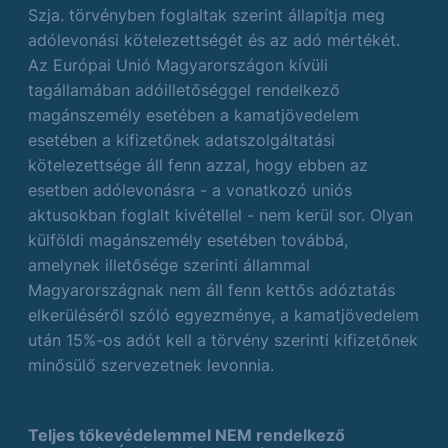
Szja. törvényben foglaltak szerint állapítja meg
adólevonási kötelezettségét és az adó mértékét.
Az Európai Unió Magyarországon kívüli
tagállamában adóilletőséggel rendelkező
magánszemély esetében a kamatjövedelem
esetében a kifizetőnek adatszolgáltatási
kötelezettsége áll fenn azzal, hogy ebben az
esetben adólevonásra - a vonatkozó uniós
aktusokban foglalt kivétellel - nem kerül sor. Olyan
külföldi magánszemély esetében továbbá,
amelynek illetősége szerinti állammal
Magyarországnak nem áll fenn kettős adóztatás
elkerüléséről szóló egyezménye, a kamatjövedelem
után 15%-os adót kell a törvény szerinti kifizetőnek
minősülő szervezetnek levonnia.
Teljes tőkevédelemmel NEM rendelkező