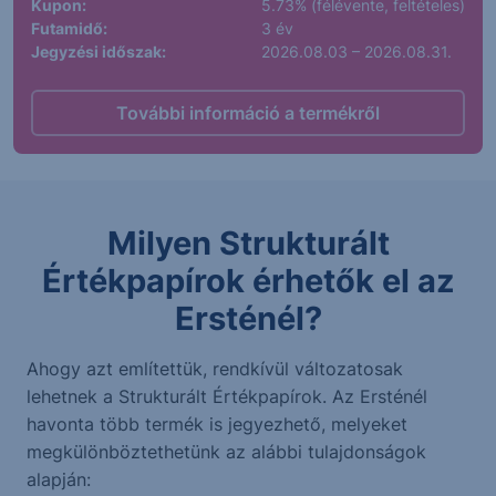
Kupon:
5.73% (félévente, feltételes)
Futamidő:
3 év
Jegyzési időszak:
2026.08.03 – 2026.08.31.
További információ a termékről
Milyen Strukturált
Értékpapírok érhetők el az
Ersténél?
Ahogy azt említettük, rendkívül változatosak
lehetnek a Strukturált Értékpapírok. Az Ersténél
havonta több termék is jegyezhető, melyeket
megkülönböztethetünk az alábbi tulajdonságok
alapján: