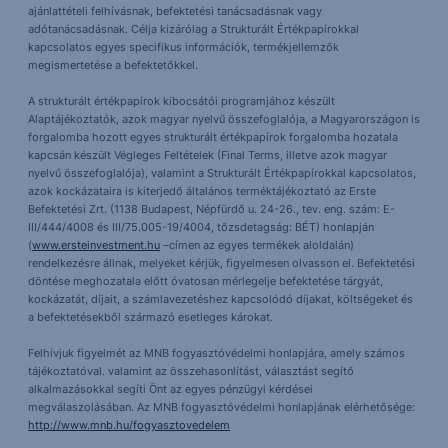
ajánlattételi felhívásnak, befektetési tanácsadásnak vagy
adótanácsadásnak. Célja kizárólag a Strukturált Értékpapírokkal
kapcsolatos egyes specifikus információk, termékjellemzők
megismertetése a befektetőkkel.
A strukturált értékpapírok kibocsátói programjához készült
Alaptájékoztatók, azok magyar nyelvű összefoglalója, a Magyarországon is
forgalomba hozott egyes strukturált értékpapírok forgalomba hozatala
kapcsán készült Végleges Feltételek (Final Terms, illetve azok magyar
nyelvű összefoglalója), valamint a Strukturált Értékpapírokkal kapcsolatos,
azok kockázataira is kiterjedő általános terméktájékoztató az Erste
Befektetési Zrt. (1138 Budapest, Népfürdő u. 24-26., tev. eng. szám: E-
III/444/4008 és III/75.005-19/4004, tőzsdetagság: BÉT) honlapján
(
www.ersteinvestment.hu
–címen az egyes termékek aloldalán)
rendelkezésre állnak, melyeket kérjük, figyelmesen olvasson el. Befektetési
döntése meghozatala előtt óvatosan mérlegelje befektetése tárgyát,
kockázatát, díjait, a számlavezetéshez kapcsolódó díjakat, költségeket és
a befektetésekből származó esetleges károkat.
Felhívjuk figyelmét az MNB fogyasztóvédelmi honlapjára, amely számos
tájékoztatóval. valamint az összehasonlítást, választást segítő
alkalmazásokkal segíti Önt az egyes pénzügyi kérdései
megválaszolásában. Az MNB fogyasztóvédelmi honlapjának elérhetősége:
http://www.mnb.hu/fogyasztovedelem