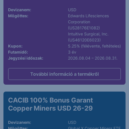
Devizanem:
USD
Mögöttes:
Edwards Lifesciences
Corporation
(US28176E1082)
Intuitive Surgical, Inc.
(US46120E6023)
Kupon:
5.25% (félévente, feltételes)
Futamidő:
3 év
Jegyzési időszak:
2026.08.04 – 2026.08.31.
További információ a termékről
CACIB 100% Bonus Garant
Copper Miners USD 26-29
Devizanem:
USD
Mögöttes:
Global X Copper Miners ETF