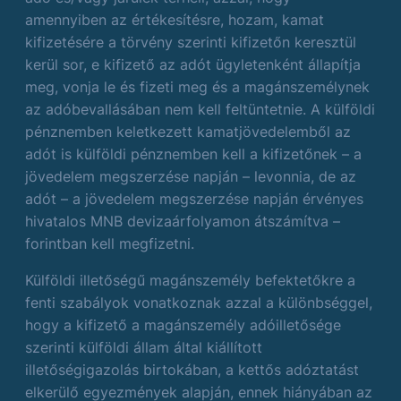
amennyiben az értékesítésre, hozam, kamat
kifizetésére a törvény szerinti kifizetőn keresztül
kerül sor, e kifizető az adót ügyletenként állapítja
meg, vonja le és fizeti meg és a magánszemélynek
az adóbevallásában nem kell feltüntetnie. A külföldi
pénznemben keletkezett kamatjövedelemből az
adót is külföldi pénznemben kell a kifizetőnek – a
jövedelem megszerzése napján – levonnia, de az
adót – a jövedelem megszerzése napján érvényes
hivatalos MNB devizaárfolyamon átszámítva –
forintban kell megfizetni.
Külföldi illetőségű magánszemély befektetőkre a
fenti szabályok vonatkoznak azzal a különbséggel,
hogy a kifizető a magánszemély adóilletősége
szerinti külföldi állam által kiállított
illetőségigazolás birtokában, a kettős adóztatást
elkerülő egyezmények alapján, ennek hiányában az