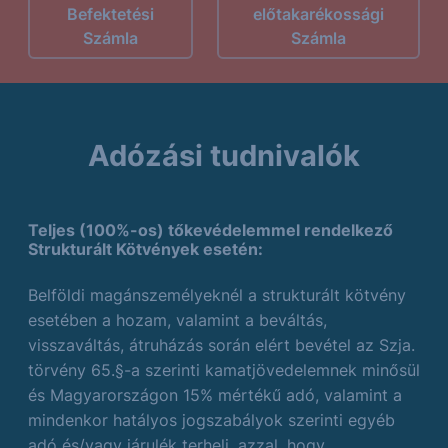
Befektetési
előtakarékossági
Számla
Számla
Adózási tudnivalók
Teljes (100%-os) tőkevédelemmel rendelkező
Strukturált Kötvények esetén:
Belföldi magánszemélyeknél a strukturált kötvény
esetében a hozam, valamint a beváltás,
visszaváltás, átruházás során elért bevétel az Szja.
törvény 65.§-a szerinti kamatjövedelemnek minősül
és Magyarországon 15% mértékű adó, valamint a
mindenkor hatályos jogszabályok szerinti egyéb
adó és/vagy járulék terheli, azzal, hogy