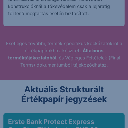
konstrukcióknál a tőkevédelem csak a lejáratig
történő megtartás esetén biztosított.
Esetleges további, termék specifikus kockázatokról a
értékpapírokhoz készített
Általános
terméktájékoztatóból
, és Végleges Feltételek (Final
Terms) dokumentumból tájékozódhatsz.
Aktuális Strukturált
Értékpapír jegyzések
Erste Bank Protect Express