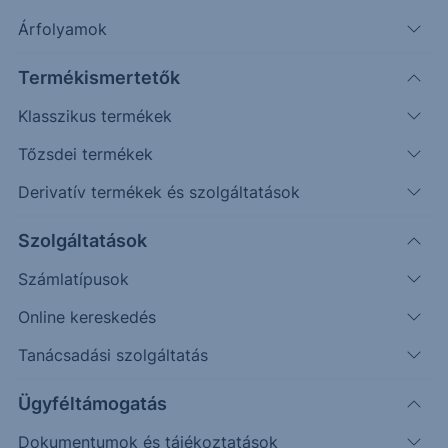
Árfolyamok
Termékismertetők
Klasszikus termékek
Tőzsdei termékek
Derivatív termékek és szolgáltatások
Védelmi mechanizmussal
rendelkező egyedi befektetési
Szolgáltatások
lehetőséget keresel?
Számlatípusok
Online kereskedés
Az Erste Strukturált Értékpapír kínálatával különböző
piaci helyzetekre találhatsz megfelelő befektetési
Tanácsadási szolgáltatás
lehetőséget.
Ügyféltámogatás
A havonta érkező termékek között találsz olyat, ahol a
Dokumentumok és tájékoztatások
kiválasztott mögöttes piac vagy termékek negatív