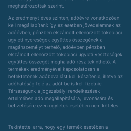
meghatározottak szerint.
Az eredményt éves szinten, adóévre vonatkozóan
kell megállapítani: így ez esetben jövedelemnek az
adóévben, pénzben elszámolt ellenőrzött tőkepiaci
ügyleti nyereségek együttes összegének a
magánszemélyt terhelő, adóévben pénzben
elszámolt ellenőrzött tőkepiaci ügyleti veszteségek
együttes összegét meghaladó rész tekinthető. A
termékek eredményével kapcsolatosan a
befektetőnek adóbevallást kell készítenie, illetve az
adóhatóság felé az adót be is kell fizetnie.
Társaságunk a jogszabályi rendelkezések
értelmében adó megállapítására, levonására és
befizetésére ezen ügyletek esetében nem köteles
Tekintettel arra, hogy egy termék esetében a