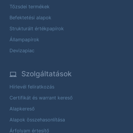
Tőzsdei termékek
Befektetési alapok
Strukturált értékpapírok
Állampapírok
Devizapiac
Szolgáltatások
Hírlevél feliratkozás
Certifikát és warrant kereső
Alapkereső
Alapok összehasonlítása
Árfolyam értesítő