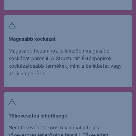
Magasabb kockázat
Magasabb hozamhoz jellemzően magasabb
kockázat párosul. A Strukturált Értékpapírok
kockázatosabb termékek, mint a bankbetét vagy
az állampapírok
Tőkevesztés lehetősége
Nem tőkevédett konstrukciónál a teljes
tőkevesztés lehetősége fennáll. Tőkevédett