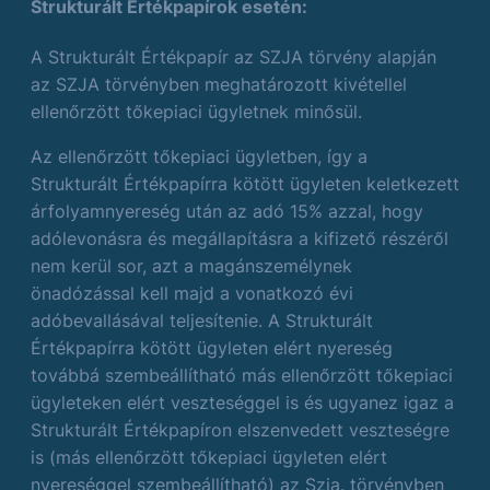
Strukturált Értékpapírok esetén:
A Strukturált Értékpapír az SZJA törvény alapján
az SZJA törvényben meghatározott kivétellel
ellenőrzött tőkepiaci ügyletnek minősül.
Az ellenőrzött tőkepiaci ügyletben, így a
Strukturált Értékpapírra kötött ügyleten keletkezett
árfolyamnyereség után az adó 15% azzal, hogy
adólevonásra és megállapításra a kifizető részéről
nem kerül sor, azt a magánszemélynek
önadózással kell majd a vonatkozó évi
adóbevallásával teljesítenie. A Strukturált
Értékpapírra kötött ügyleten elért nyereség
továbbá szembeállítható más ellenőrzött tőkepiaci
ügyleteken elért veszteséggel is és ugyanez igaz a
Strukturált Értékpapíron elszenvedett veszteségre
is (más ellenőrzött tőkepiaci ügyleten elért
nyereséggel szembeállítható) az Szja. törvényben