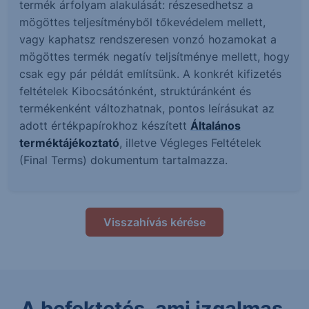
termék árfolyam alakulását: részesedhetsz a
mögöttes teljesítményből tőkevédelem mellett,
vagy kaphatsz rendszeresen vonzó hozamokat a
mögöttes termék negatív teljsítménye mellett, hogy
csak egy pár példát említsünk. A konkrét kifizetés
feltételek Kibocsátónként, struktúránként és
termékenként változhatnak, pontos leírásukat az
adott értékpapírokhoz készített
Általános
terméktájékoztató
, illetve Végleges Feltételek
(Final Terms) dokumentum tartalmazza.
Visszahívás kérése
A befektetés, ami izgalmas.