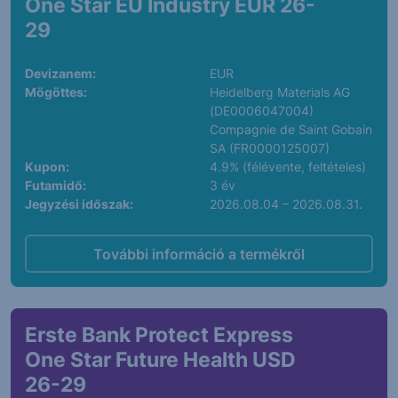
One Star EU Industry EUR 26-
29
Devizanem:
EUR
Mögöttes:
Heidelberg Materials AG
(DE0006047004)
Compagnie de Saint Gobain
SA (FR0000125007)
Kupon:
4.9% (félévente, feltételes)
Futamidő:
3 év
Jegyzési időszak:
2026.08.04 – 2026.08.31.
További információ a termékről
Erste Bank Protect Express
One Star Future Health USD
26-29