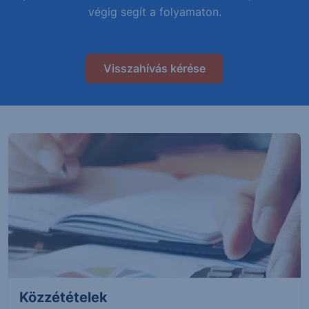
végig segít a folyamaton.
Visszahívás kérése
Közzétételek