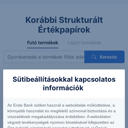
Korábbi Strukturált
Értékpapírok
Futó termékek
Lejárt termékek
Keresés
Sütibeállításokkal kapcsolatos
Megnevezés
ISIN
Mögöttes termék
Kupon
információk
ErsteBank
AT0000A3VVT6
Siemens AG
4.56%
Protect
(DE0007236101)
(félévent
Express
feltételes
Az Erste Bank sütiket használ a weboldalak működtetése, a
OneStar
könnyebb használat és megfelelő színvonal biztosítása és a
Smart
visszaélések megakadályozása érdekében. A weboldalon
Infrastructure
végzett tevékenységek nyomon követésével kifejezetten az
EUR 26-29
Önt érdeklő ajánlatokról üzenetet juttathatunk el Önnek.