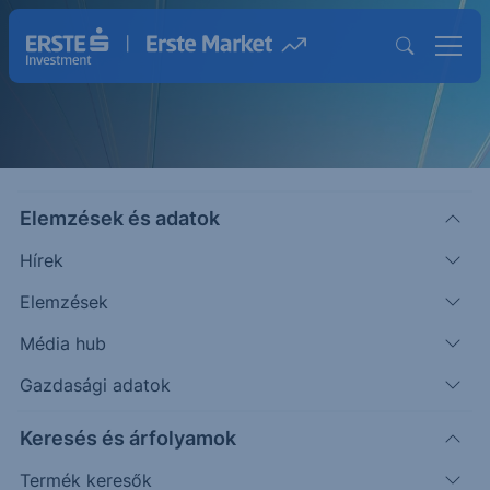
Elemzések és adatok
Hírek
Elemzések
Strukturált Értékpapírok
Média hub
Magasabb hozam lehetősége egyedi
Gazdasági adatok
befektetésekkel
Keresés és árfolyamok
Termék keresők