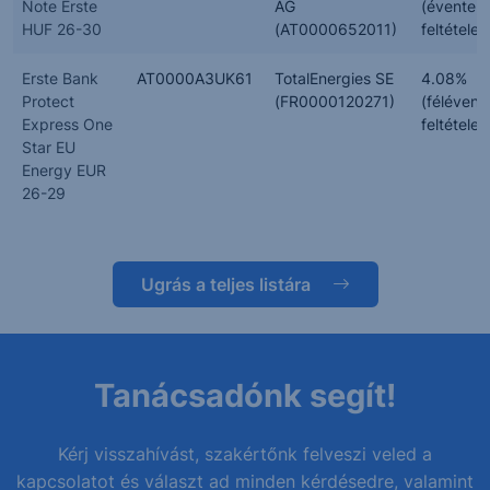
Note Erste
AG
(évente,
HUF 26-30
(AT0000652011)
feltételes
Erste Bank
AT0000A3UK61
TotalEnergies SE
4.08%
Protect
(FR0000120271)
(félévent
Express One
feltételes
Star EU
Energy EUR
26-29
Ugrás a teljes listára
Tanácsadónk segít!
Kérj visszahívást, szakértőnk felveszi veled a
kapcsolatot és választ ad minden kérdésedre, valamint