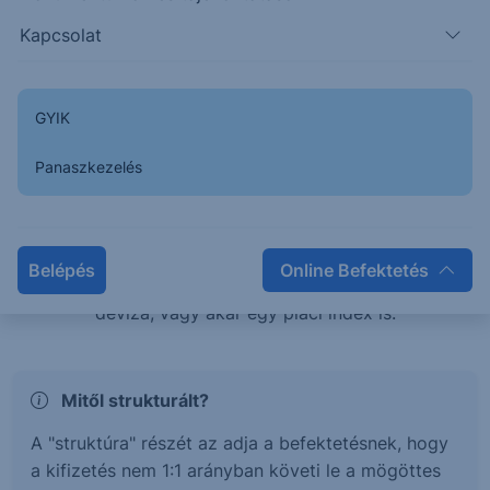
teljesítménye esetén is pozitív hozamban
Kapcsolat
részesülhetsz, vagy éppen tőkevédelem mellett érhetsz
el magasabb hozamokat.
GYIK
Mi az a Strukturált értékpapír?
Panaszkezelés
A strukturált értékpapírok olyan befektetési termékek,
melyek hozama és kockázata egy mögöttes
termékhez, vagy termékek kosarához kötött. Ez a
Belépés
Online Befektetés
mögöttes termék lehet részvény, kötvény, árucikk,
deviza, vagy akár egy piaci index is.
Mitől strukturált?
A "struktúra" részét az adja a befektetésnek, hogy
a kifizetés nem 1:1 arányban követi le a mögöttes