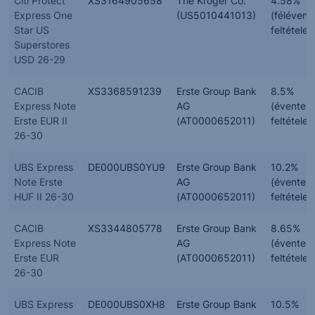
Citi Protect
XS3164905658
The Kroger Co.
4.58%
Express One
(US5010441013)
(félévent
Star US
feltételes
Superstores
USD 26-29
CACIB
XS3368591239
Erste Group Bank
8.5%
Express Note
AG
(évente,
Erste EUR II
(AT0000652011)
feltételes
26-30
UBS Express
DE000UBS0YU9
Erste Group Bank
10.2%
Note Erste
AG
(évente,
HUF II 26-30
(AT0000652011)
feltételes
CACIB
XS3344805778
Erste Group Bank
8.65%
Express Note
AG
(évente,
Erste EUR
(AT0000652011)
feltételes
26-30
UBS Express
DE000UBS0XH8
Erste Group Bank
10.5%