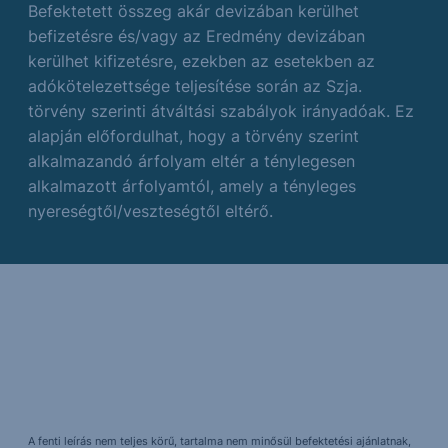
Befektetett összeg akár devizában kerülhet
befizetésre és/vagy az Eredmény devizában
kerülhet kifizetésre, ezekben az esetekben az
adókötelezettsége teljesítése során az Szja.
törvény szerinti átváltási szabályok irányadóak. Ez
alapján előfordulhat, hogy a törvény szerint
alkalmazandó árfolyam eltér a ténylegesen
alkalmazott árfolyamtól, amely a tényleges
nyereségtől/veszteségtől eltérő.
A fenti leírás nem teljes körű, tartalma nem minősül befektetési ajánlatnak,