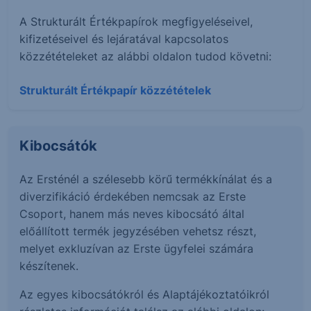
A Strukturált Értékpapírok megfigyeléseivel,
kifizetéseivel és lejáratával kapcsolatos
közzétételeket az alábbi oldalon tudod követni:
Strukturált Értékpapír közzétételek
Kibocsátók
Az Ersténél a szélesebb körű termékkínálat és a
diverzifikáció érdekében nemcsak az Erste
Csoport, hanem más neves kibocsátó által
előállított termék jegyzésében vehetsz részt,
melyet exkluzívan az Erste ügyfelei számára
készítenek.
Az egyes kibocsátókról és Alaptájékoztatóikról