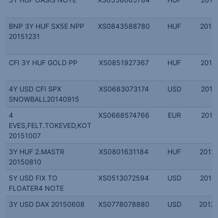
BNP 3Y HUF SX5E NPP
XS0843588780
HUF
2012.
20151231
CFI 3Y HUF GOLD PP
XS0851927367
HUF
2012.
4Y USD CFI SPX
XS0683073174
USD
2011.
SNOWBALL20140915
4
XS0668574766
EUR
2011.
EVES,FELT.TOKEVED,KOT
20151007
3Y HUF 2.MASTR
XS0801631184
HUF
2012.
20150810
5Y USD FIX TO
XS0513072594
USD
2010.
FLOATER4 NOTE
3Y USD DAX 20150608
XS0778078880
USD
2012.