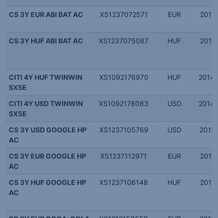
CS 3Y EUR ABI BAT AC
XS1237072571
EUR
2015.
CS 3Y HUF ABI BAT AC
XS1237075087
HUF
2015.
CITI 4Y HUF TWINWIN
XS1092176970
HUF
2014.
SX5E
CITI 4Y USD TWINWIN
XS1092178083
USD
2014.
SX5E
CS 3Y USD GOOGLE HP
XS1237105769
USD
2015.
AC
CS 3Y EUR GOOGLE HP
XS1237112971
EUR
2015.
AC
CS 3Y HUF GOOGLE HP
XS1237106148
HUF
2015.
AC