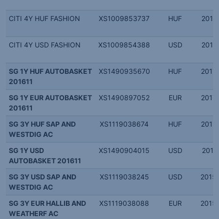
CITI 4Y HUF FASHION
XS1009853737
HUF
2014.
CITI 4Y USD FASHION
XS1009854388
USD
2014.
SG 1Y HUF AUTOBASKET
XS1490935670
HUF
2017.
201611
SG 1Y EUR AUTOBASKET
XS1490897052
EUR
2017.
201611
SG 3Y HUF SAP AND
XS1119038674
HUF
2015.
WESTDIG AC
SG 1Y USD
XS1490904015
USD
2017.
AUTOBASKET 201611
SG 3Y USD SAP AND
XS1119038245
USD
2015.
WESTDIG AC
SG 3Y EUR HALLIB AND
XS1119038088
EUR
2015.
WEATHERF AC