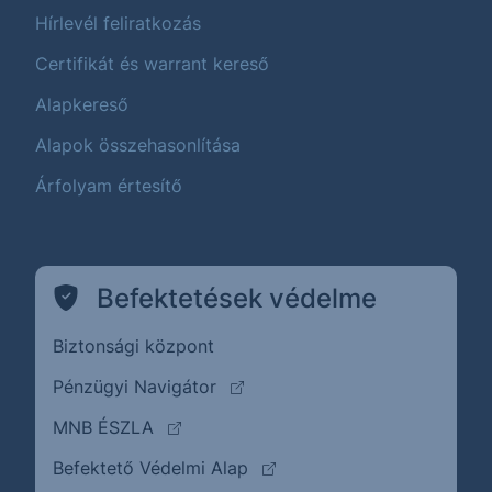
Hírlevél feliratkozás
Certifikát és warrant kereső
Alapkereső
Alapok összehasonlítása
Árfolyam értesítő
Befektetések védelme
Biztonsági központ
(külső oldalra ugrik)
Pénzügyi Navigátor
(külső oldalra ugrik)
MNB ÉSZLA
(külső oldalra ugrik)
Befektető Védelmi Alap