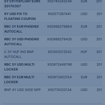
5Y CFI FIXFLOAT EUR5
XS0740242549
EUR
2012.
20170307
6Y USD FIX TO
XS0571267441
USD
2011.
FLOATING COUPON
RBC 3Y EUR PHOENIX
XS0988279864
EUR
2014.
AUTOCALL
RBC 3Y USD PHOENIX
XS0988279435
USD
2014.
AUTOCALL
C 3Y HUF ING BNP
XS1003212542
HUF
2014.
AUTOCALL
RBC 3Y USD MULTI
XS0972449796
USD
2013.
LOCKER
RBC 3Y EUR MULTI
XS0972452154
EUR
2013.
LOCKER
BNP 4Y USD SX5E NPP
XS0774322134
USD
2012.