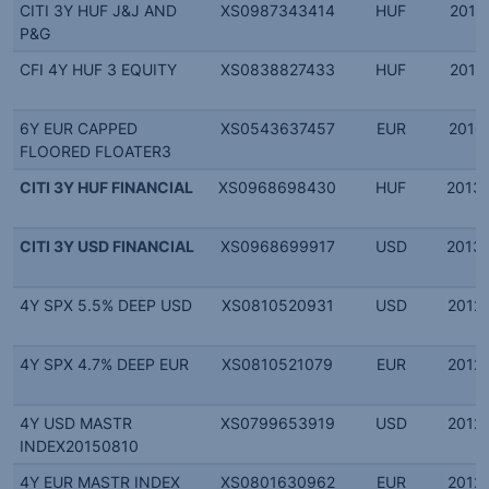
CITI 3Y HUF J&J AND
XS0987343414
HUF
2013.
P&G
CFI 4Y HUF 3 EQUITY
XS0838827433
HUF
2012.
6Y EUR CAPPED
XS0543637457
EUR
2010.
FLOORED FLOATER3
CITI 3Y HUF FINANCIAL
XS0968698430
HUF
2013.
CITI 3Y USD FINANCIAL
XS0968699917
USD
2013.
4Y SPX 5.5% DEEP USD
XS0810520931
USD
2012.
4Y SPX 4.7% DEEP EUR
XS0810521079
EUR
2012.
4Y USD MASTR
XS0799653919
USD
2012.
INDEX20150810
4Y EUR MASTR INDEX
XS0801630962
EUR
2012.