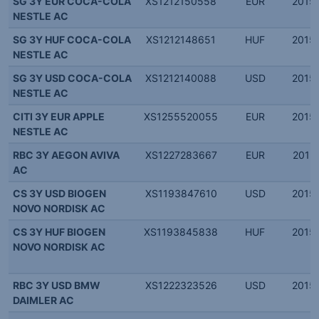
SG 3Y EUR COCA-COLA
XS1212150558
EUR
2015.
NESTLE AC
SG 3Y HUF COCA-COLA
XS1212148651
HUF
2015.
NESTLE AC
SG 3Y USD COCA-COLA
XS1212140088
USD
2015.
NESTLE AC
CITI 3Y EUR APPLE
XS1255520055
EUR
2015.
NESTLE AC
RBC 3Y AEGON AVIVA
XS1227283667
EUR
2015.
AC
CS 3Y USD BIOGEN
XS1193847610
USD
2015.
NOVO NORDISK AC
CS 3Y HUF BIOGEN
XS1193845838
HUF
2015.
NOVO NORDISK AC
RBC 3Y USD BMW
XS1222323526
USD
2015.
DAIMLER AC