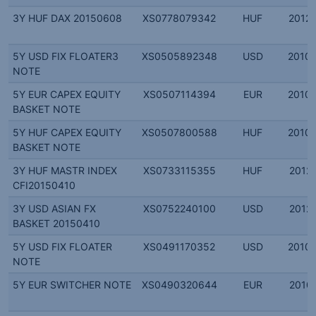
3Y HUF DAX 20150608
XS0778079342
HUF
2012.
5Y USD FIX FLOATER3
XS0505892348
USD
2010.
NOTE
5Y EUR CAPEX EQUITY
XS0507114394
EUR
2010.
BASKET NOTE
5Y HUF CAPEX EQUITY
XS0507800588
HUF
2010.
BASKET NOTE
3Y HUF MASTR INDEX
XS0733115355
HUF
2012.
CFI20150410
3Y USD ASIAN FX
XS0752240100
USD
2012.
BASKET 20150410
5Y USD FIX FLOATER
XS0491170352
USD
2010.
NOTE
5Y EUR SWITCHER NOTE
XS0490320644
EUR
2010.