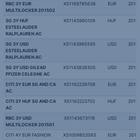
RBC 3Y EUR
XS1169785638
EUR
2015.
MULTILOCKER 201502
SG 3Y HUF
XS1143960109
HUF
2015.
ESTEELAUDER
RALPLAUREN AC
SG 3Y USD
XS1143965595
USD
2015.
ESTEELAUDER
RALPLAUREN AC
SG 3Y USD GILEAD
XS1143838305
USD
2015.
PFIZER CELEGNE AC
CITI 3Y EUR SG AND CA
XS1162239708
EUR
2015.
AC
CITI 3Y HUF SG AND CA
XS1162223702
HUF
2015.
AC
RBC 3Y USD
XS1143673116
USD
2015.
MULTILOCKER 201501
CITI 4Y EUR FASHION
XS1009852093
EUR
2014.