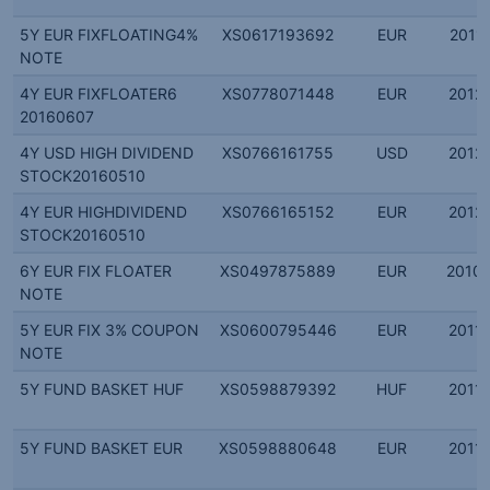
5Y EUR FIXFLOATING4%
XS0617193692
EUR
2011.
NOTE
4Y EUR FIXFLOATER6
XS0778071448
EUR
2012.
20160607
4Y USD HIGH DIVIDEND
XS0766161755
USD
2012.
STOCK20160510
4Y EUR HIGHDIVIDEND
XS0766165152
EUR
2012.
STOCK20160510
6Y EUR FIX FLOATER
XS0497875889
EUR
2010.
NOTE
5Y EUR FIX 3% COUPON
XS0600795446
EUR
2011.
NOTE
5Y FUND BASKET HUF
XS0598879392
HUF
2011.
5Y FUND BASKET EUR
XS0598880648
EUR
2011.