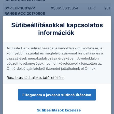
6YR EUR 100%PP
XS0653835354
EUR
2011.
RANGE ACC 20170908
SG 3Y EUR GOODYEAR
XS1039639668
EUR
2014.
Sütibeállításokkal kapcsolatos
GENERAL MOTORS
információk
SG 3Y USD GOODYEAR
XS1039639742
USD
2014.
GENERAL MOTORS
Az Erste Bank sütiket használ a weboldalak működtetése, a
SG 3Y GOODYEAR
XS1039640088
HUF
2014.
könnyebb használat és megfelelő színvonal biztosítása és a
GENERAL MOTORS
visszaélések megakadályozása érdekében. A weboldalon
6YR 100% EUR PP
XS0642180003
EUR
2011.
végzett tevékenységek nyomon követésével kifejezetten az
RANGE ACCRUAL
Önt érdeklő ajánlatokról üzenetet juttathatunk el Önnek.
SG 3Y USD BRISTOL AND
XS1037629109
USD
2014.
Részletes süti tájékoztató letöltése
GILEAD
SG3Y HUF BRISTOL AND
XS1037629018
HUF
2014.
Elfogadom a javasolt sütibeállításokat
GILEAD
SG 3Y EUR BRISTOL AND
XS1037629281
EUR
2014.
GILEAD
Sütibeállítások kezelése