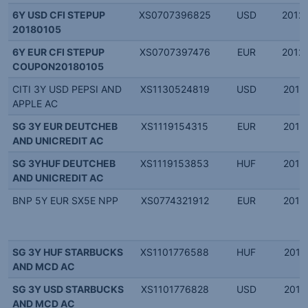
6Y USD CFI STEPUP
XS0707396825
USD
2012.
20180105
6Y EUR CFI STEPUP
XS0707397476
EUR
2012.
COUPON20180105
CITI 3Y USD PEPSI AND
XS1130524819
USD
2014.
APPLE AC
SG 3Y EUR DEUTCHEB
XS1119154315
EUR
2014.
AND UNICREDIT AC
SG 3YHUF DEUTCHEB
XS1119153853
HUF
2014.
AND UNICREDIT AC
BNP 5Y EUR SX5E NPP
XS0774321912
EUR
2012.
SG 3Y HUF STARBUCKS
XS1101776588
HUF
2014.
AND MCD AC
SG 3Y USD STARBUCKS
XS1101776828
USD
2014.
AND MCD AC