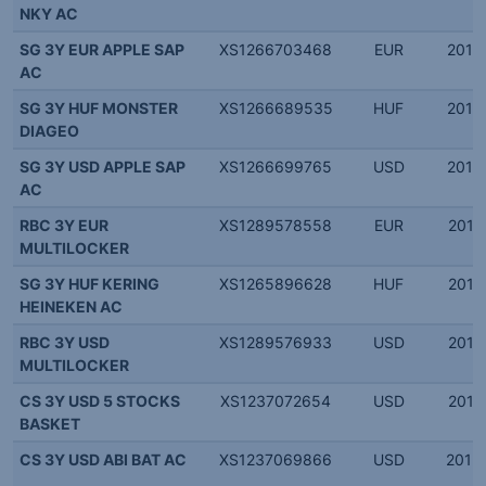
NKY AC
SG 3Y EUR APPLE SAP
XS1266703468
EUR
2015.
AC
SG 3Y HUF MONSTER
XS1266689535
HUF
2015.
DIAGEO
SG 3Y USD APPLE SAP
XS1266699765
USD
2015.
AC
RBC 3Y EUR
XS1289578558
EUR
2015.
MULTILOCKER
SG 3Y HUF KERING
XS1265896628
HUF
2015.
HEINEKEN AC
RBC 3Y USD
XS1289576933
USD
2015.
MULTILOCKER
CS 3Y USD 5 STOCKS
XS1237072654
USD
2015.
BASKET
CS 3Y USD ABI BAT AC
XS1237069866
USD
2015.