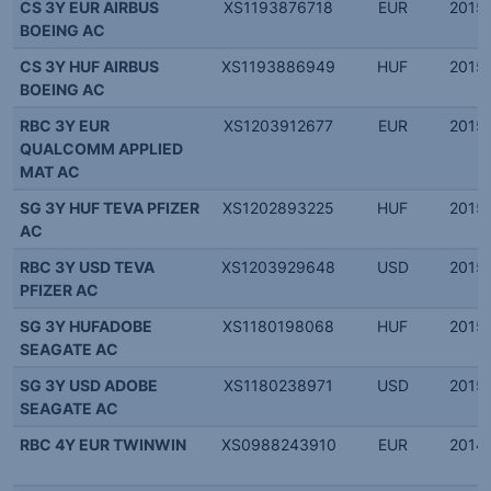
CS 3Y EUR AIRBUS
XS1193876718
EUR
2015.
BOEING AC
CS 3Y HUF AIRBUS
XS1193886949
HUF
2015.
BOEING AC
RBC 3Y EUR
XS1203912677
EUR
2015.
QUALCOMM APPLIED
MAT AC
SG 3Y HUF TEVA PFIZER
XS1202893225
HUF
2015.
AC
RBC 3Y USD TEVA
XS1203929648
USD
2015.
PFIZER AC
SG 3Y HUFADOBE
XS1180198068
HUF
2015.
SEAGATE AC
SG 3Y USD ADOBE
XS1180238971
USD
2015.
SEAGATE AC
RBC 4Y EUR TWINWIN
XS0988243910
EUR
2014.