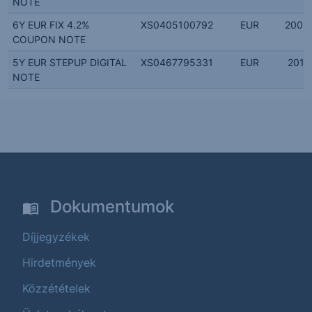
NOTE
6Y EUR FIX 4.2%
XS0405100792
EUR
2009.
COUPON NOTE
5Y EUR STEPUP DIGITAL
XS0467795331
EUR
2010.
NOTE
Dokumentumok
Díjjegyzékek
Hirdetmények
Közzétételek