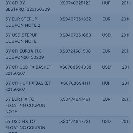
3Y CFI 3Y
XS0740625123
HUF
2012.
BESTPROF320150309
5Y EUR STEPUP
XS0467361332
EUR
2010.
COUPON NOTE 2
5Y USD STEPUP
XS0467361688
USD
2010.
COUPON NOTE
3Y CFI EUR3% FIX
XS0724581508
EUR
2012.
COUPON20150209
3Y CFI USD FX BASKET
XS0708694038
USD
2012.
20150207
3Y CFI HUF FX BASKET
XS0708694111
HUF
2012.
20150207
5Y EUR FIX TO
XS0474647491
EUR
2010.
FLOATING COUPON
NOTE
5Y USD FIX TO
XS0474647731
USD
2010.
FLOATING COUPON