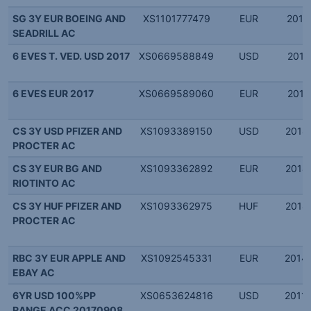
SG 3Y EUR BOEING AND
XS1101777479
EUR
2014.
SEADRILL AC
6 EVES T. VED. USD 2017
XS0669588849
USD
2011.
6 EVES EUR 2017
XS0669589060
EUR
2011.
CS 3Y USD PFIZER AND
XS1093389150
USD
2014.
PROCTER AC
CS 3Y EUR BG AND
XS1093362892
EUR
2014.
RIOTINTO AC
CS 3Y HUF PFIZER AND
XS1093362975
HUF
2014.
PROCTER AC
RBC 3Y EUR APPLE AND
XS1092545331
EUR
2014.
EBAY AC
6YR USD 100%PP
XS0653624816
USD
2011.
RANGE ACC 20170908