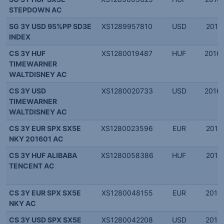
STEPDOWN AC
SG 3Y USD 95%PP SD3E
XS1289957810
USD
2016.
INDEX
CS 3Y HUF
XS1280019487
HUF
2016.
TIMEWARNER
WALTDISNEY AC
CS 3Y USD
XS1280020733
USD
2016.
TIMEWARNER
WALTDISNEY AC
CS 3Y EUR SPX SX5E
XS1280023596
EUR
2016.
NKY 201601 AC
CS 3Y HUF ALIBABA
XS1280058386
HUF
2015.
TENCENT AC
CS 3Y EUR SPX SX5E
XS1280048155
EUR
2016.
NKY AC
CS 3Y USD SPX SX5E
XS1280042208
USD
2016.