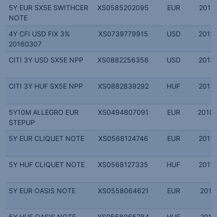
5Y EUR SX5E SWITHCER
XS0585202095
EUR
2011.
NOTE
4Y CFI USD FIX 3%
XS0739779915
USD
2012.
20160307
CITI 3Y USD SX5E NPP
XS0882256356
USD
2013.
CITI 3Y HUF SX5E NPP
XS0882839292
HUF
2013.
5Y10M ALLEGRO EUR
XS0494807091
EUR
2010.
STEPUP
5Y EUR CLIQUET NOTE
XS0568124746
EUR
2011.
5Y HUF CLIQUET NOTE
XS0568127335
HUF
2011.
5Y EUR OASIS NOTE
XS0558064621
EUR
2011.
5Y HUF OASIS NOTE
XS0558065784
HUF
2011.