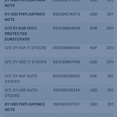
NOTE
6Y USD FIXFLOATING3
XS0596216373
USD
2011.
NOTE
CITI 5Y EUR 100%
XS1039694929
EUR
2014.
PROTECTED
EURSTOXX50
CITI 3Y HUF IT STOCKS
XS1039966194
HUF
2014.
CITI 3Y USD IT STOCKS
XS1039967168
USD
2014.
CITI 3Y HUF AUTO
XS1026236650
HUF
2014.
STOCKS
CITI 3Y USD AUTO
XS1026245214
USD
2014.
STOCKS
6Y USD FIXFLOATING2
XS0585197311
USD
2011.
NOTE