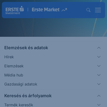
Elemzések és adatok
Hírek
Elemzések
Strukturált Értékpapírok
Média hub
Magasabb hozam lehetősége egyedi
Gazdasági adatok
befektetésekkel
Keresés és árfolyamok
Termék keresők