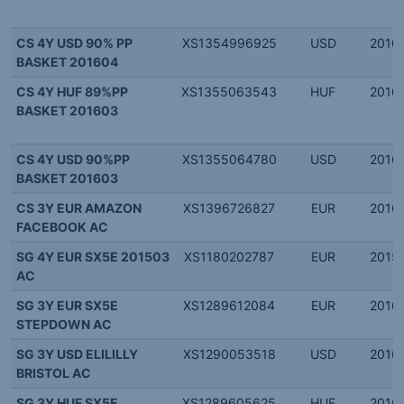
CS 4Y USD 90% PP
XS1354996925
USD
2016.
BASKET 201604
CS 4Y HUF 89%PP
XS1355063543
HUF
2016.
BASKET 201603
CS 4Y USD 90%PP
XS1355064780
USD
2016.
BASKET 201603
CS 3Y EUR AMAZON
XS1396726827
EUR
2016.
FACEBOOK AC
SG 4Y EUR SX5E 201503
XS1180202787
EUR
2015.
AC
SG 3Y EUR SX5E
XS1289612084
EUR
2016.
STEPDOWN AC
SG 3Y USD ELILILLY
XS1290053518
USD
2016.
BRISTOL AC
SG 3Y HUF SX5E
XS1289605625
HUF
2016.