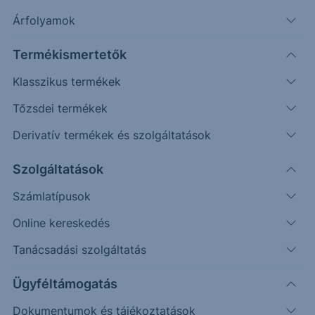
Árfolyamok
Termékismertetők
Klasszikus termékek
Tőzsdei termékek
Derivatív termékek és szolgáltatások
Strukturált Értékpapírok
Szolgáltatások
Számlatípusok
Citibank által forgalomba hozott strukturált
Online kereskedés
értékpapírok
Tanácsadási szolgáltatás
Ügyféltámogatás
Dokumentumok és tájékoztatások