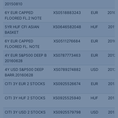
20150810
6Y EUR CAPPED
XS0518883243
EUR
2010.
FLOORED FL.2 NOTE
5YR HUF CFI ASIAN
XS0646582048
HUF
2011.
BASKET
6Y EUR CAPPED
XS0511276684
EUR
2010.
FLOORED FL. NOTE
4Y EUR S&P500 DEEP B
XS0787773463
EUR
2012.
20160628
4Y USD S&P500 DEEP
XS0789274882
USD
2012.
BARR.20160628
CITI 3Y EUR 2 STOCKS
XS0925526674
EUR
2013.
CITI 3Y HUF 2 STOCKS
XS0925525940
HUF
2013.
CITI 3Y USD 2 STOCKS
XS0925579798
USD
2013.