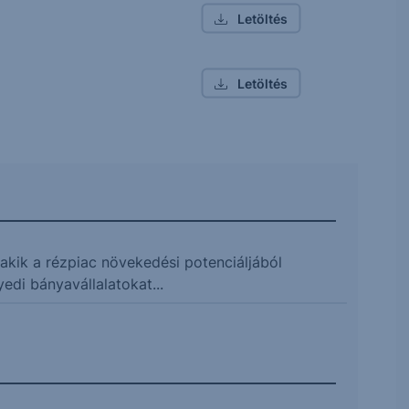
Letöltés
Letöltés
akik a rézpiac növekedési potenciáljából
edi bányavállalatokat...