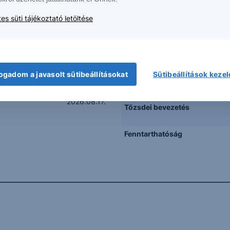
er Miners ETF (US37954Y8306)
Minimum Kifizetés
es süti tájékoztató letöltése
Morgan Structured Products B.V.
Értékelési napok
XS3375161141
Mögöttes termék
HUF
teljesítményének
meghatározása
10 000 HUF
ogadom a javasolt sütibeállításokat
Sütibeállítások keze
Lejáratkori kifizetés
2026.07.02. – 2026.07.31.
2026.08.17.
Tőzsdei bevezetés
Fenntarthatóság