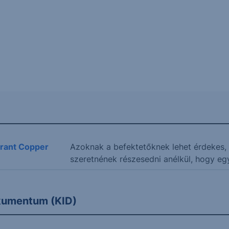
rant Copper
Azoknak a befektetőknek lehet érdekes, 
szeretnének részesedni anélkül, hogy egy
okumentum (KID)