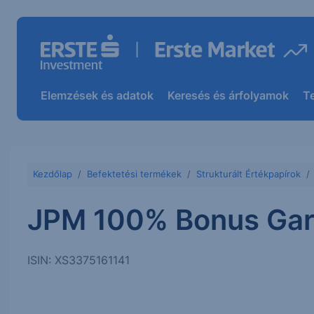
Elemzések és adatok
Keresés és árfolyamok
T
Kezdőlap
Befektetési termékek
Strukturált Értékpapírok
JPM 100% Bonus Gar
ISIN: XS3375161141