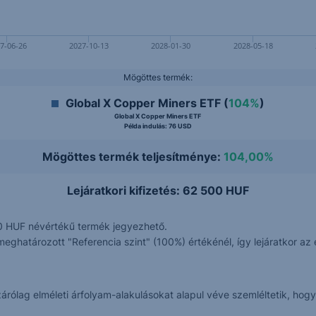
7-06-26
2027-10-13
2028-01-30
2028-05-18
Mögöttes termék:
Global X Copper Miners ETF (
104%
)
Global X Copper Miners ETF
Példa indulás: 76 USD
Mögöttes termék teljesítménye:
104,00%
Lejáratkori kifizetés: 62 500 HUF
0 HUF névértékű termék jegyezhető.
határozott "Referencia szint" (100%) értékénél, így lejáratkor az 
izárólag elméleti árfolyam-alakulásokat alapul véve szemléltetik, h