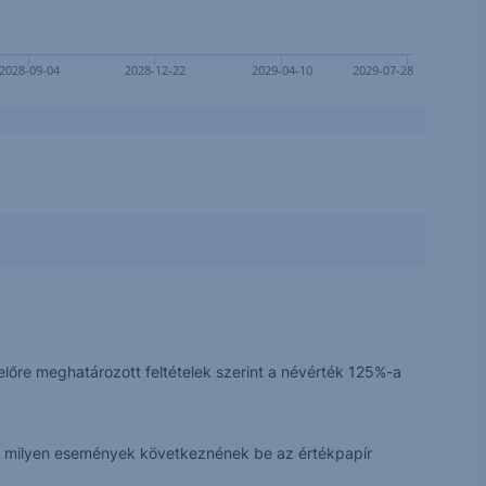
2028-09-04
2028-12-22
2029-04-10
2029-07-28
előre meghatározott feltételek szerint a névérték 125%-a
ogy milyen események következnének be az értékpapír