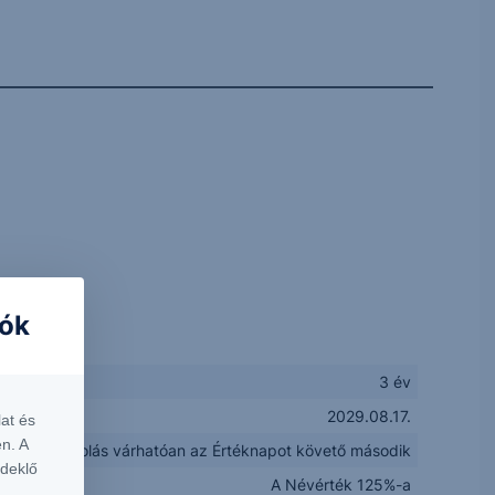
iók
3 év
2029.08.17.
at és
n. A
Elszámolás várhatóan az Értéknapot követő második
rdeklő
A Névérték 125%-a