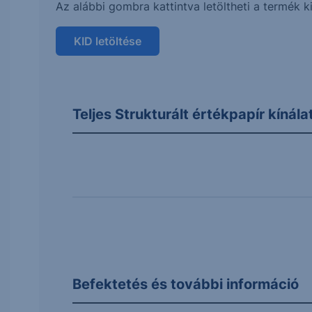
Az alábbi gombra kattintva letöltheti a termé
KID letöltése
Teljes Strukturált értékpapír kínál
Befektetés és további információ