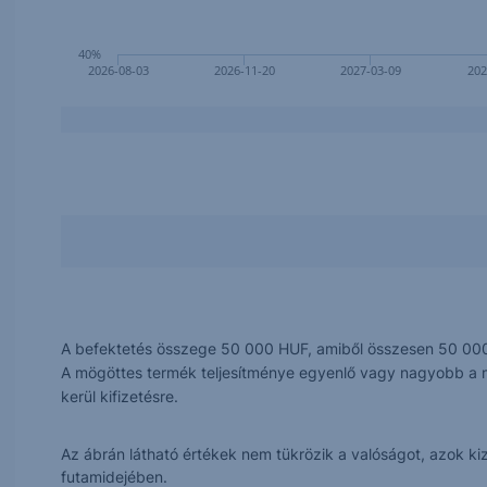
40%
2026-08-03
2026-11-20
2027-03-09
202
A befektetés összege 50 000 HUF, amiből összesen 50 00
A mögöttes termék teljesítménye egyenlő vagy nagyobb a meg
kerül kifizetésre.
Az ábrán látható értékek nem tükrözik a valóságot, azok k
futamidejében.