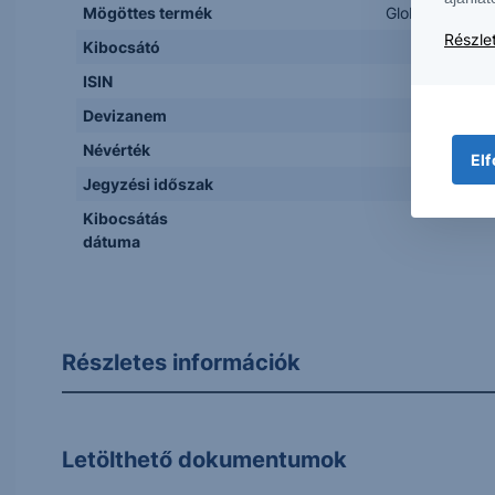
Mögöttes termék
Global X Copp
Részlet
Kibocsátó
J.P. 
ISIN
Devizanem
Névérték
Elf
Jegyzési időszak
Kibocsátás
dátuma
Részletes információk
Letölthető dokumentumok