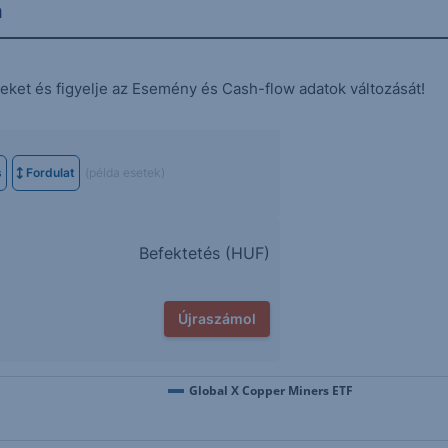
n
eket és figyelje az Esemény és Cash-flow adatok változását!
s
Fordulat
(példa esetek)
Befektetés (
HUF
)
Újraszámol
Global X Copper Miners ETF