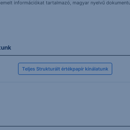
k kiemelt információkat tartalmazó, magyar nyelvű dokume
atunk
Teljes Strukturált értékpapír kínálatunk