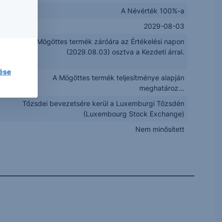
A Névérték 100%-a
2029-08-03
Mögöttes termék záróára az Értékelési napon
(2029.08.03) osztva a Kezdeti árral.
lése
A Mögöttes termék teljesítménye alapján
meghatároz...
Tőzsdei bevezetsére kerül a Luxemburgi Tőzsdén
(Luxembourg Stock Exchange)
Nem minősített