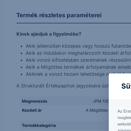
Termék részletes paraméterei
Kinek ajánljuk a figyelmébe?
Akik jellemzően közepes vagy hosszú futamidejű
Akik az induláskor meghatározott Kezdeti árfol
Akik vonzó kifizetésben szeretnének részesülni
Akik a Mögöttes termékek árfolyamának emelk
Akiknek a vonzó hozam lehetősége mellett fo
Sü
A Strukturált Értékpapírok jegyzésére üzletkötőink
Megnevezés
JPM 100% Bonus Ga
Kezdeti ár
A Mögöttes termék záró
Az Ers
megfel
webold
Termékkategória
ajánlat