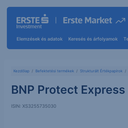
Elemzések és adatok
Keresés és árfolyamok
T
Kezdőlap
Befektetési termékek
Strukturált Értékpapírok
BNP Protect Expres
ISIN: XS3255735030