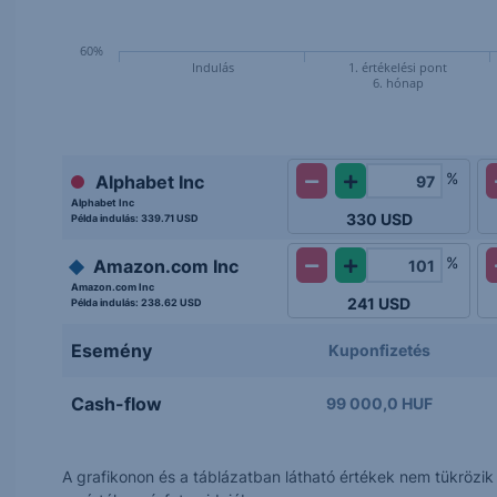
60%
Indulás
1. értékelési pont
6. hónap
%
Alphabet Inc
Alphabet Inc
330
USD
Példa indulás:
339.71 USD
%
Amazon.com Inc
Amazon.com Inc
241
USD
Példa indulás:
238.62 USD
Esemény
Kuponfizetés
Cash-flow
99 000,0 HUF
A grafikonon és a táblázatban látható értékek nem tükrözi