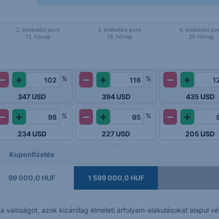
2. értékelési pont
3. értékelési pont
4. értékelési po
12. hónap
18. hónap
24. hónap
%
%
347
USD
394
USD
435
USD
%
%
234
USD
227
USD
205
USD
VISSZAHÍVÁS
Kuponfizetés
Névérték + kupon
99 000,0 HUF
1 599 000,0 HUF
k a valóságot, azok kizárólag elméleti árfolyam-alakulásokat alapul