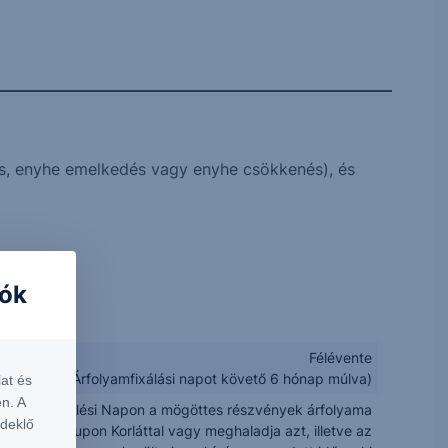
s, enyhe emelkedés vagy enyhe csökkenés), és
iók
Félévente
figyelés az Árfolyamfixálási napot követő 6 hónap múlva)
at és
n. A
egy Értékelési Napon a mögöttes részvények árfolyama
rdeklő
onatkozó Kupon Korláttal vagy meghaladja azt, illetve az