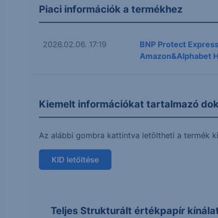
Piaci információk a termékhez
2026.02.06. 17:19
BNP Protect Express
Amazon&Alphabet 
Kiemelt információkat tartalmazó d
Az alábbi gombra kattintva letöltheti a termé
KID letöltése
Teljes Strukturált értékpapír kínál