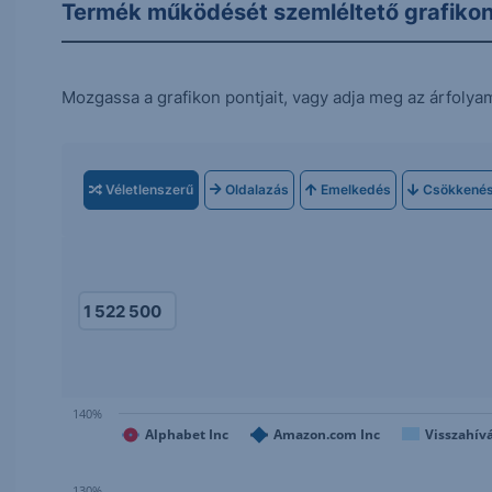
Termék működését szemléltető grafiko
Mozgassa a grafikon pontjait, vagy adja meg az árfolya
Véletlenszerű
Oldalazás
Emelkedés
Csökkené
140%
Alphabet Inc
Amazon.com Inc
Visszahívá
130%