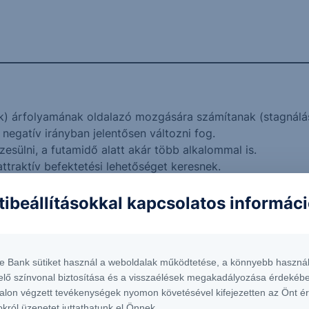
k) árfolyamának oldalazó mozgására számítanak (stagnálá
negatív irányban jelentősen változni fog.
esülni, a futamidő alatt akár több alkalommal is.
ttraktív befektetési lehetőséget keresnek.
dekében hajlandóak lemondani a tőkevédelemről.
tibeállításokkal kapcsolatos informác
nél, NetBrokerben illetve George-ban van lehetőség.
ar Amazon&Alphabet HUF 26-29
Értékelési
napok
(első meg
te Bank sütiket használ a weboldalak működtetése, a könnyebb használ
Protect Express
elő színvonal biztosítása és a visszaélések megakadályozása érdekébe
Memory kupon
Amennyiben 
9)Amazon.com Inc (US02313...
alon végzett tevékenységek nyomon követésével kifejezetten az Önt é
egyenlő a v
okról üzenetet juttathatunk el Önnek.