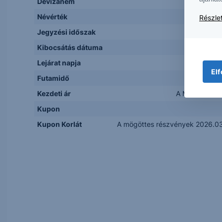
Devizanem
Névérték
Részlet
Jegyzési időszak
Kibocsátás dátuma
Lejárat napja
Elf
Futamidő
Kezdeti ár
A Mögöttes ré
Kupon
Kupon Korlát
A mögöttes részvények 2026.03