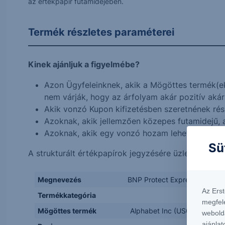
az értékpapír futamidejében.
Termék részletes paraméterei
Kinek ajánljuk a figyelmébe?
Azon Ügyfeleinknek, akik a Mögöttes termék(e
nem várják, hogy az árfolyam akár pozitív akár 
Akik vonzó Kupon kifizetésben szeretnének rész
Azoknak, akik jellemzően közepes futamidejű, a
Azoknak, akik egy vonzó hozam lehetősége ér
Sü
A strukturált értékpapírok jegyzésére üzletkötőink
Megnevezés
BNP Protect Express One St
Az Ers
Termékkategória
megfel
Mögöttes termék
Alphabet Inc (US02079K305
webold
ajánlat