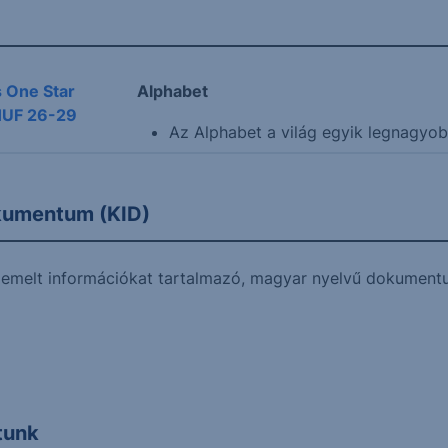
 One Star
Alphabet
HUF 26-29
Az Alphabet a világ egyik legnagyobb
okumentum (KID)
k kiemelt információkat tartalmazó, magyar nyelvű dokume
atunk