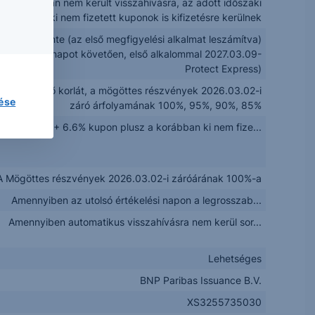
pír korábban nem került visszahívásra, az adott időszaki
a korábban ki nem fizetett kuponok is kifizetésre kerülnek
Félévente (az első megfigyelési alkalmat leszámítva)
t Értékelési napot követően, első alkalommal 2027.03.09-
Protect Express)
te csökkenő korlát, a mögöttes részvények 2026.03.02-i
lése
záró árfolyamának 100%, 95%, 90%, 85%
Névérték + 6.6% kupon plusz a korábban ki nem fize...
A Mögöttes részvények 2026.03.02-i záróárának 100%-a
Amennyiben az utolsó értékelési napon a legrosszab...
Amennyiben automatikus visszahívásra nem kerül sor...
Lehetséges
BNP Paribas Issuance B.V.
XS3255735030