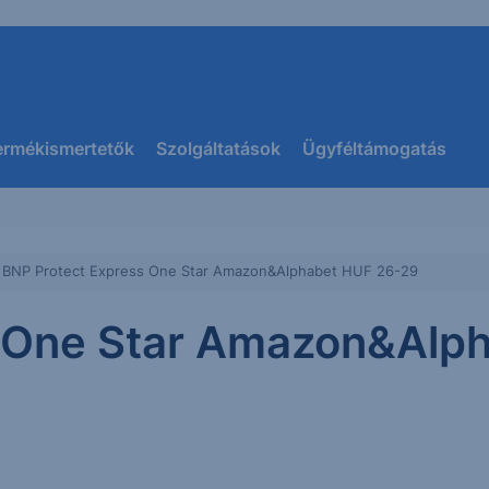
ermékismertetők
Szolgáltatások
Ügyféltámogatás
BNP Protect Express One Star Amazon&Alphabet HUF 26-29
s One Star Amazon&Alp