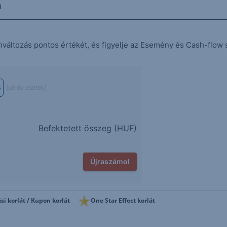
n
mváltozás pontos értékét, és figyelje az Esemény és Cash-flow 
s
(példa esetek)
Befektetett összeg (
HUF
)
Újraszámol
si korlát / Kupon korlát
One Star Effect korlát