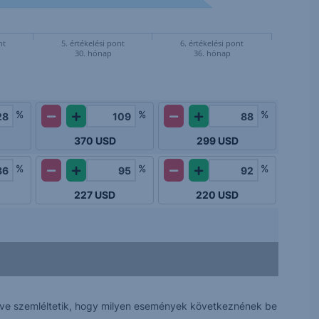
nt
5. értékelési pont
6. értékelési pont
30. hónap
36. hónap
%
%
%
370
USD
299
USD
%
%
%
227
USD
220
USD
 véve szemléltetik, hogy milyen események következnének be