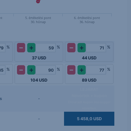
nt
5. értékelési pont
6. értékelési pont
30. hónap
36. hónap
%
%
%
37
USD
44
USD
%
%
%
104
USD
89
USD
LEJÁRAT
Névérték + kupon
s
-
Elmaradt kupon összeggel
növelten.
-
5 458,0 USD