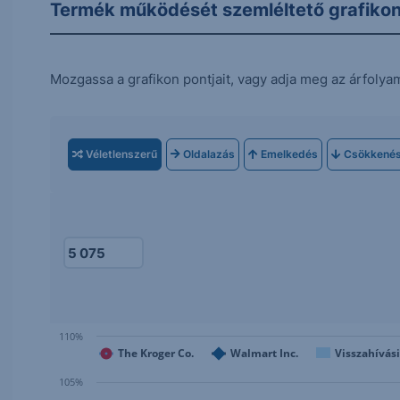
Termék működését szemléltető grafiko
Mozgassa a grafikon pontjait, vagy adja meg az árfolya
Véletlenszerű
Oldalazás
Emelkedés
Csökkené
110%
The Kroger Co.
Walmart Inc.
Visszahívási
105%