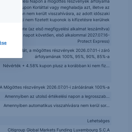
egy Értékelési Napon a mögöttes részvények árfolyama
onatkozó Kupon Korláttal vagy meghaladja azt, illetve az
pír korábban nem került visszahívásra, az adott időszaki
a korábban ki nem fizetett kuponok is kifizetésre kerülnek
Félévente (az első megfigyelési alkalmat leszámítva)
tt Értékelési napot követően, első alkalommal 2027.07.16-
Protect Express)
lése
sökkenő korlát, a mögöttes részvények 2026.07.01-i záró
árfolyamának 100%, 95%, 90%, 85%-a
Névérték + 4.58% kupon plusz a korábban ki nem fiz...
A Mögöttes részvények 2026.07.01-i záróárának 100%-a
Amennyiben az utolsó értékelési napon a legrosszab...
Amennyiben automatikus visszahívásra nem kerül sor...
Lehetséges
Citigroup Global Markets Funding Luxembourg S.C.A