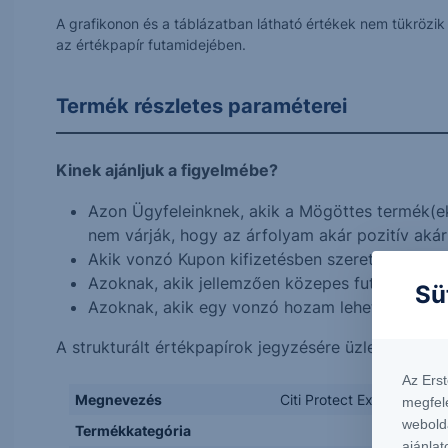
A grafikonon és a táblázatban látható értékek nem tükrözi
az értékpapír futamidejében.
Termék részletes paraméterei
Kinek ajánljuk a figyelmébe?
Azon Ügyfeleinknek, akik a Mögöttes termék(e
nem várják, hogy az árfolyam akár pozitív akár 
Akik vonzó Kupon kifizetésben szeretnének rész
Azoknak, akik jellemzően közepes futamidejű, a
Sü
Azoknak, akik egy vonzó hozam lehetősége ér
A strukturált értékpapírok jegyzésére üzletkötőink
Az Ers
Megnevezés
Citi Protect Express One
megfel
webold
Termékkategória
ajánlat