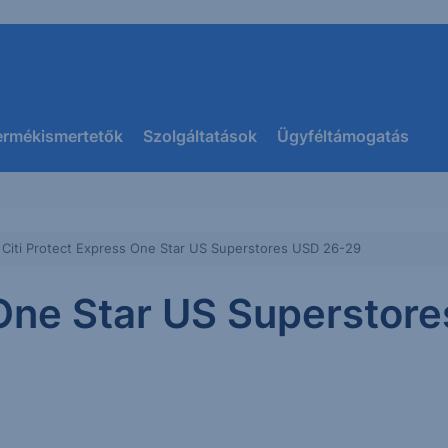
ermékismertetők
Szolgáltatások
Ügyféltámogatás
Citi Protect Express One Star US Superstores USD 26-29
 One Star US Superstor