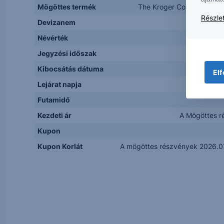
Mögöttes termék
The Kroger Co. (US501044
Részlet
Devizanem
Névérték
Jegyzési időszak
Kibocsátás dátuma
Elf
Lejárat napja
Futamidő
Kezdeti ár
A Mögöttes r
Kupon
Kupon Korlát
A mögöttes részvények 2026.07