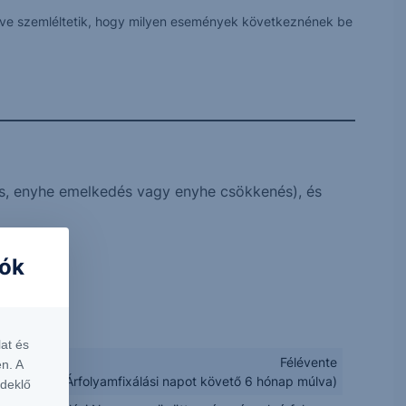
 véve szemléltetik, hogy milyen események következnének be
s, enyhe emelkedés vagy enyhe csökkenés), és
iók
at és
Félévente
n. A
figyelés az Árfolyamfixálási napot követő 6 hónap múlva)
rdeklő