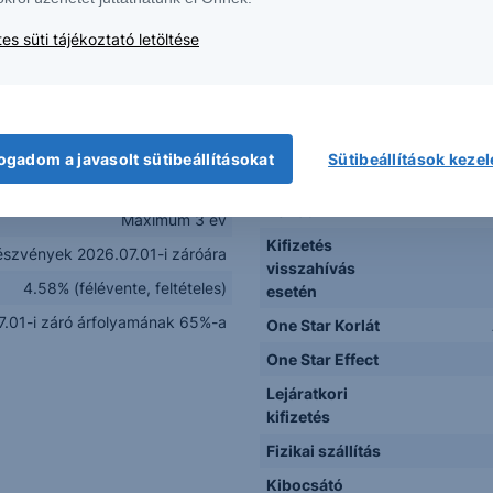
Memory kupon
Amennyiben 
1013)Walmart Inc. (US93114...
egyenlő a v
es süti tájékoztató letöltése
USD
Értékpa
mellett 
1 000 USD
Lehetséges
2026.06.02. – 2026.06.30.
visszahívás
(az ado
2026.07.15.
ogadom a javasolt sütibeállításokat
Sütibeállítások keze
2029.07.17.
Visszahívási
Félévente c
Korlát
Maximum 3 év
Kifizetés
észvények 2026.07.01-i záróára
visszahívás
4.58% (félévente, feltételes)
esetén
.01-i záró árfolyamának 65%-a
One Star Korlát
One Star Effect
Lejáratkori
kifizetés
Fizikai szállítás
Kibocsátó