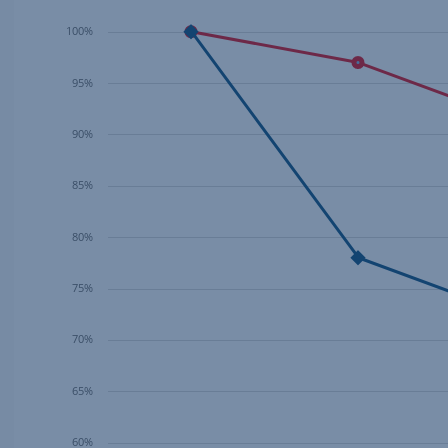
100%
95%
90%
85%
80%
75%
70%
65%
60%