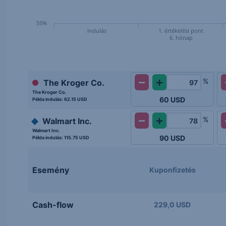
55%
Indulás
1. értékelési pont
6. hónap
%
The Kroger Co.
The Kroger Co.
60
USD
Példa indulás:
62.15 USD
%
Walmart Inc.
Walmart Inc.
90
USD
Példa indulás:
115.75 USD
Esemény
Kuponfizetés
Cash-flow
229,0 USD