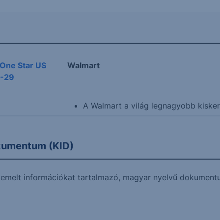
 One Star US
Walmart
6-29
A Walmart a világ legnagyobb kiskere
okumentum (KID)
k kiemelt információkat tartalmazó, magyar nyelvű dokume