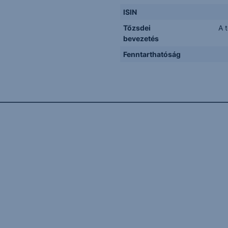
ISIN
Tőzsdei
A 
bevezetés
Fenntarthatóság