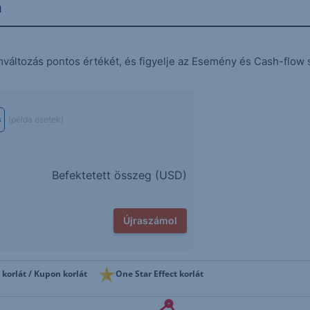
n
mváltozás pontos értékét, és figyelje az Esemény és Cash-flow 
s
(példa esetek)
Befektetett összeg (
USD
)
Újraszámol
 korlát / Kupon korlát
One Star Effect korlát