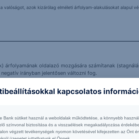
k a valóságot, azok kizárólag elméleti árfolyam-alakulásokat alapul
k) árfolyamának oldalazó mozgására számítanak (stagnálá
negatív irányban jelentősen változni fog.
esülni, a futamidő alatt akár több alkalommal is.
ttraktív befektetési lehetőséget keresnek.
tibeállításokkal kapcsolatos informác
dekében hajlandóak lemondani a tőkevédelemről.
nél, NetBrokerben illetve George-ban van lehetőség.
te Bank sütiket használ a weboldalak működtetése, a könnyebb használ
 Star US Superstores USD 26-29
Értékelési
elő színvonal biztosítása és a visszaélések megakadályozása érdekébe
napok
(első meg
alon végzett tevékenységek nyomon követésével kifejezetten az Önt é
Protect Express
okról üzenetet juttathatunk el Önnek.