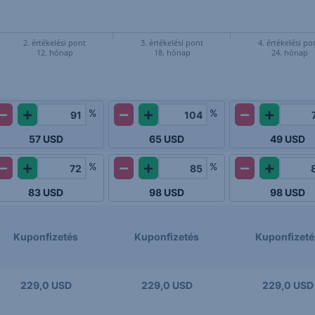
2. értékelési pont
3. értékelési pont
4. értékelési po
12. hónap
18. hónap
24. hónap
%
%
57
USD
65
USD
49
USD
%
%
83
USD
98
USD
98
USD
Kuponfizetés
Kuponfizetés
Kuponfizeté
229,0 USD
229,0 USD
229,0 USD