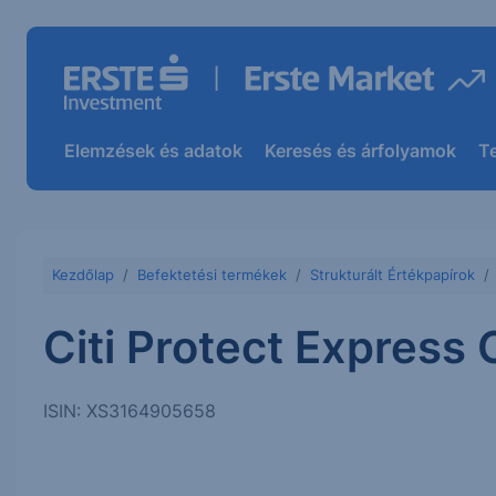
Elemzések és adatok
Keresés és árfolyamok
T
Kezdőlap
Befektetési termékek
Strukturált Értékpapírok
Citi Protect Express
ISIN: XS3164905658