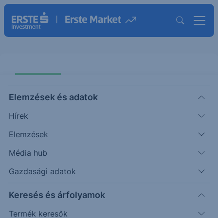
Elemzések és adatok
Hírek
Elemzések
BNP Protect Express One Star
Hardware & Software USD 25-28
Média hub
Gazdasági adatok
ISIN: XS2986982937
Keresés és árfolyamok
Termék működését szemléltető grafikon
Termék keresők