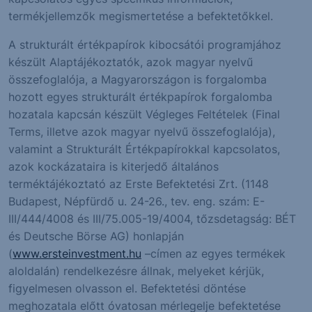
termékjellemzők megismertetése a befektetőkkel.
A strukturált értékpapírok kibocsátói programjához
készült Alaptájékoztatók, azok magyar nyelvű
összefoglalója, a Magyarországon is forgalomba
hozott egyes strukturált értékpapírok forgalomba
hozatala kapcsán készült Végleges Feltételek (Final
Terms, illetve azok magyar nyelvű összefoglalója),
valamint a Strukturált Értékpapírokkal kapcsolatos,
azok kockázataira is kiterjedő általános
terméktájékoztató az Erste Befektetési Zrt. (1148
Budapest, Népfürdő u. 24-26., tev. eng. szám: E-
III/444/4008 és III/75.005-19/4004, tőzsdetagság: BÉT
és Deutsche Börse AG) honlapján
(
www.ersteinvestment.hu
–címen az egyes termékek
aloldalán) rendelkezésre állnak, melyeket kérjük,
figyelmesen olvasson el. Befektetési döntése
meghozatala előtt óvatosan mérlegelje befektetése