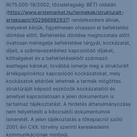
III/75.005-19/2002, tőzsdetagság: BÉT) oldalán
(
https://www.erstemarket.hu/termekek/strukturalt-
ertekpapir/XS2986982937
) rendelkezésre állnak,
melyeket kérjük, figyelmesen olvasson el befektetési
döntése előtt. Befektetési döntése meghozatala előtt
óvatosan mérlegelje befektetése tárgyát, kockázatát,
díjait, a számlavezetéshez kapcsolódó díjakat,
költségeket és a befektetésekből származó
esetleges károkat, továbbá ismerje meg a strukturált
értékpapírokhoz kapcsolódó kockázatokat, mely
kockázatok eltérőek lehetnek a termék mögöttes
struktúráját képező eszközök kockázataitól és
amellyel kapcsolatosan a jelen dokumentum is
tartalmaz tájékoztatást. A hirdetés áttanulmányozása
nem helyettesíti a kibocsátói dokumentumok
ismeretét. A jelen tájékoztatás a tőkepiacról szóló
2001. évi CXX. törvény szerinti kereskedelmi
kommunikációnak minősül.