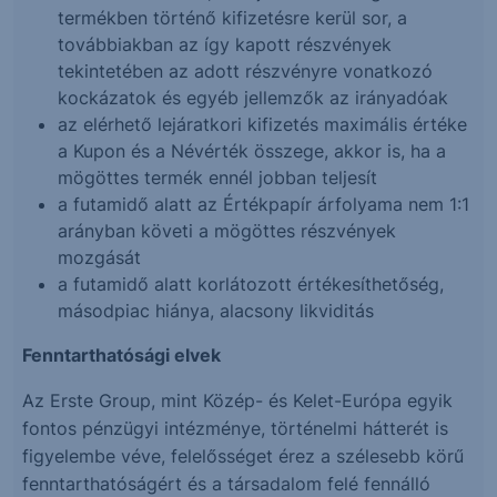
termékben történő kifizetésre kerül sor, a
továbbiakban az így kapott részvények
tekintetében az adott részvényre vonatkozó
kockázatok és egyéb jellemzők az irányadóak
az elérhető lejáratkori kifizetés maximális értéke
a Kupon és a Névérték összege, akkor is, ha a
mögöttes termék ennél jobban teljesít
a futamidő alatt az Értékpapír árfolyama nem 1:1
arányban követi a mögöttes részvények
mozgását
a futamidő alatt korlátozott értékesíthetőség,
másodpiac hiánya, alacsony likviditás
Fenntarthatósági elvek
Az Erste Group, mint Közép- és Kelet-Európa egyik
fontos pénzügyi intézménye, történelmi hátterét is
figyelembe véve, felelősséget érez a szélesebb körű
fenntarthatóságért és a társadalom felé fennálló