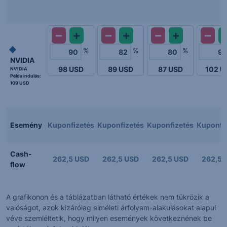
%
%
%
NVIDIA
98
USD
89
USD
87
USD
102
U
NVIDIA
Példa indulás:
109 USD
Esemény
Kuponfizetés
Kuponfizetés
Kuponfizetés
Kuponfi
Cash-
262,5 USD
262,5 USD
262,5 USD
262,5 
flow
A grafikonon és a táblázatban látható értékek nem tükrözik a
valóságot, azok kizárólag elméleti árfolyam-alakulásokat alapul
véve szemléltetik, hogy milyen események következnének be