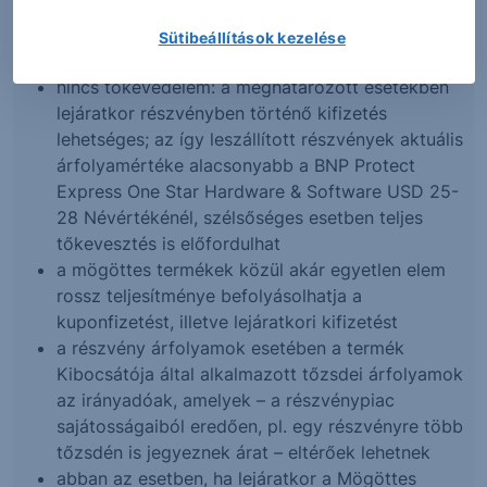
Kibocsátója, a BNP Paribas Issuance B.V. vállal
kötelezettséget, amennyiben fizetésképtelen,
Sütibeállítások kezelése
úgy a lejáratkori érték kifizetése kétséges
nincs tőkevédelem: a meghatározott esetekben
lejáratkor részvényben történő kifizetés
lehetséges; az így leszállított részvények aktuális
árfolyamértéke alacsonyabb a BNP Protect
Express One Star Hardware & Software USD 25-
28 Névértékénél, szélsőséges esetben teljes
tőkevesztés is előfordulhat
a mögöttes termékek közül akár egyetlen elem
rossz teljesítménye befolyásolhatja a
kuponfizetést, illetve lejáratkori kifizetést
a részvény árfolyamok esetében a termék
Kibocsátója által alkalmazott tőzsdei árfolyamok
az irányadóak, amelyek – a részvénypiac
sajátosságaiból eredően, pl. egy részvényre több
tőzsdén is jegyeznek árat – eltérőek lehetnek
abban az esetben, ha lejáratkor a Mögöttes