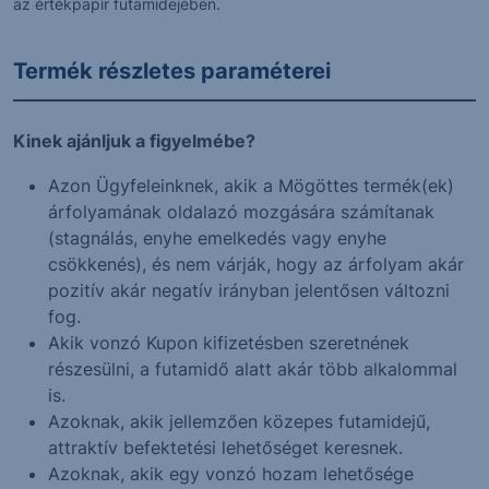
az értékpapír futamidejében.
Termék részletes paraméterei
Kinek ajánljuk a figyelmébe?
Azon Ügyfeleinknek, akik a Mögöttes termék(ek)
árfolyamának oldalazó mozgására számítanak
(stagnálás, enyhe emelkedés vagy enyhe
csökkenés), és nem várják, hogy az árfolyam akár
pozitív akár negatív irányban jelentősen változni
fog.
Akik vonzó Kupon kifizetésben szeretnének
részesülni, a futamidő alatt akár több alkalommal
is.
Azoknak, akik jellemzően közepes futamidejű,
attraktív befektetési lehetőséget keresnek.
Azoknak, akik egy vonzó hozam lehetősége