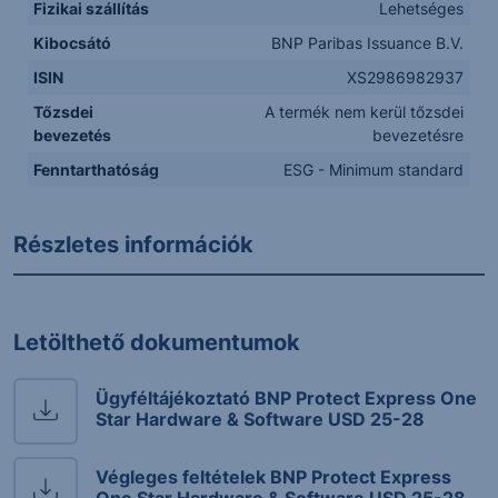
Fizikai szállítás
Lehetséges
Kibocsátó
BNP Paribas Issuance B.V.
ISIN
XS2986982937
Tőzsdei
A termék nem kerül tőzsdei
bevezetés
bevezetésre
Fenntarthatóság
ESG - Minimum standard
Részletes információk
Letölthető dokumentumok
Ügyféltájékoztató BNP Protect Express One
Star Hardware & Software USD 25-28
Végleges feltételek BNP Protect Express
One Star Hardware & Software USD 25-28