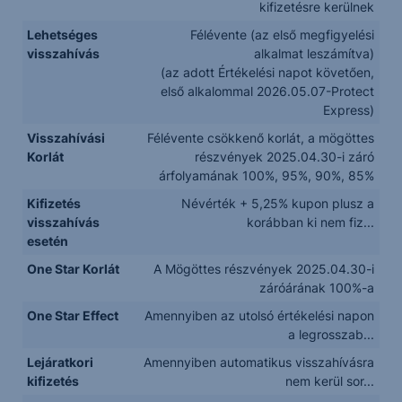
kifizetésre kerülnek
Lehetséges
Félévente (az első megfigyelési
visszahívás
alkalmat leszámítva)
(az adott Értékelési napot követően,
első alkalommal 2026.05.07-Protect
Express)
Visszahívási
Félévente csökkenő korlát, a mögöttes
Korlát
részvények 2025.04.30-i záró
árfolyamának 100%, 95%, 90%, 85%
Kifizetés
Névérték + 5,25% kupon plusz a
visszahívás
korábban ki nem fiz...
esetén
One Star Korlát
A Mögöttes részvények 2025.04.30-i
záróárának 100%-a
One Star Effect
Amennyiben az utolsó értékelési napon
a legrosszab...
Lejáratkori
Amennyiben automatikus visszahívásra
kifizetés
nem kerül sor...