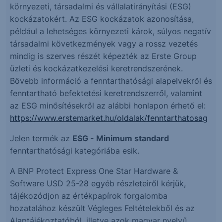
környezeti, társadalmi és vállalatirányítási (ESG)
kockázatokért. Az ESG kockázatok azonosítása,
például a lehetséges környezeti károk, súlyos negatív
társadalmi következmények vagy a rossz vezetés
mindig is szerves részét képezték az Erste Group
üzleti és kockázatkezelési keretrendszerének.
Bővebb információ a fenntarthatósági alapelvekről és
fenntartható befektetési keretrendszerről, valamint
az ESG minősítésekről az alábbi honlapon érhető el:
https://www.erstemarket.hu/oldalak/fenntarthatosag
Jelen termék az
ESG - Minimum standard
fenntarthatósági kategóriába esik.
A BNP Protect Express One Star Hardware &
Software USD 25-28 egyéb részleteiről kérjük,
tájékozódjon az értékpapírok forgalomba
hozatalához készült Végleges Feltételekből és az
Alaptájékoztatóból, illetve azok magyar nyelvű