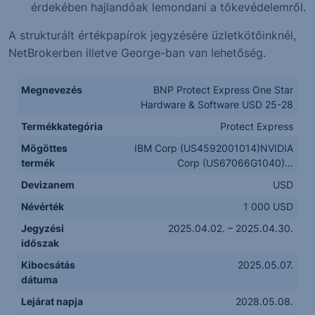
érdekében hajlandóak lemondani a tőkevédelemről.
A strukturált értékpapírok jegyzésére üzletkötőinknél,
NetBrokerben illetve George-ban van lehetőség.
Megnevezés
BNP Protect Express One Star
Hardware & Software USD 25-28
Termékkategória
Protect Express
Mögöttes
IBM Corp (US4592001014)NVIDIA
termék
Corp (US67066G1040)...
Devizanem
USD
Névérték
1 000 USD
Jegyzési
2025.04.02. – 2025.04.30.
időszak
Kibocsátás
2025.05.07.
dátuma
Lejárat napja
2028.05.08.