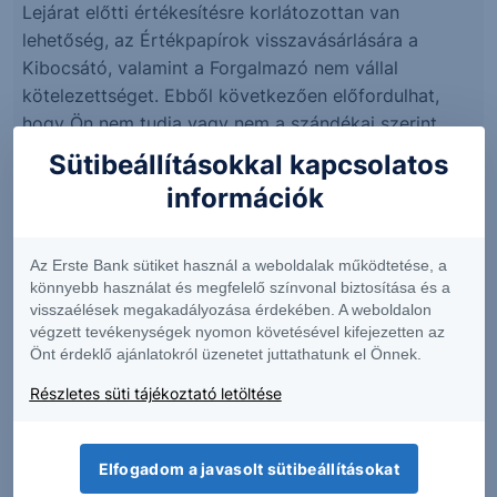
Lejárat előtti értékesítésre korlátozottan van
lehetőség, az Értékpapírok visszavásárlására a
Kibocsátó, valamint a Forgalmazó nem vállal
kötelezettséget. Ebből következően előfordulhat,
hogy Ön nem tudja vagy nem a szándékai szerint
tudja majd a futamidő alatt értékesíteni ezen
Sütibeállításokkal kapcsolatos
értékpapírjait.
információk
Lejárat előtti visszaváltás esetén visszaváltási díj
kerül felszámításra, melynek mértékét a hatályos
Az Erste Bank sütiket használ a weboldalak működtetése, a
Üzleti díjjegyzék tartalmazza. Tőzsdei értékesítés
könnyebb használat és megfelelő színvonal biztosítása és a
esetén a díjakat a megbízott befektetési szolgáltató
visszaélések megakadályozása érdekében. A weboldalon
végzett tevékenységek nyomon követésével kifejezetten az
hatályos Díjjegyzéke határozza meg.
Önt érdeklő ajánlatokról üzenetet juttathatunk el Önnek.
Kockázati tényezők
Részletes süti tájékoztató letöltése
az értékpapírra az angol jog rendelkezései az
irányadók
Elfogadom a javasolt sütibeállításokat
a lejáratkori érték kifizetéséért az Értékpapír