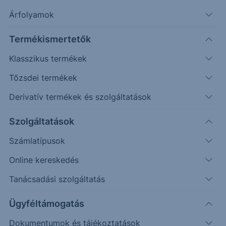
Árfolyamok
Mozgassa a grafikon pontjait, vagy adja meg az
árfolyamváltozás pontos értékét, és figyelje az Esemény és
Termékismertetők
Cash-flow sorok változását!
Klasszikus termékek
Véletlenszerű
Oldalazás
Emelkedés
Csökkenés
Tőzsdei termékek
(példa esetek)
Derivatív termékek és szolgáltatások
Befektetett összeg (
USD
)
Szolgáltatások
Számlatípusok
Újraszámol
Online kereskedés
110%
IBM
NVIDIA
Tanácsadási szolgáltatás
Visszahívási korlát / Kupon korlát
100%
One Star Effect korlát
Ügyféltámogatás
90%
Dokumentumok és tájékoztatások