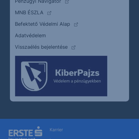
(külső oldalra ugrik)
Pénzügyi Navigátor
(külső oldalra ugrik)
MNB ÉSZLA
(külső oldalra ugrik)
Befektető Védelmi Alap
Adatvédelem
(külső oldalra ugrik)
Visszaélés bejelentése
Karrier