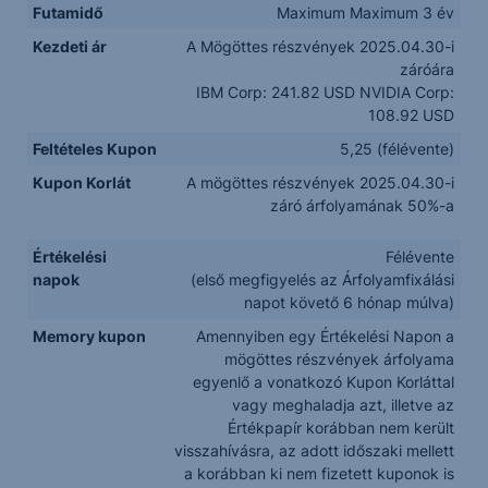
Futamidő
Maximum Maximum 3 év
Kezdeti ár
A Mögöttes részvények 2025.04.30-i
záróára
IBM Corp: 241.82 USD NVIDIA Corp:
108.92 USD
Feltételes Kupon
5,25 (félévente)
Kupon Korlát
A mögöttes részvények 2025.04.30-i
záró árfolyamának 50%-a
Értékelési
Félévente
napok
(első megfigyelés az Árfolyamfixálási
napot követő 6 hónap múlva)
Memory kupon
Amennyiben egy Értékelési Napon a
mögöttes részvények árfolyama
egyenlő a vonatkozó Kupon Korláttal
vagy meghaladja azt, illetve az
Értékpapír korábban nem került
visszahívásra, az adott időszaki mellett
a korábban ki nem fizetett kuponok is