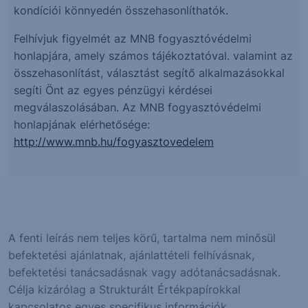
kondíciói könnyedén összehasonlíthatók.
Felhívjuk figyelmét az MNB fogyasztóvédelmi
honlapjára, amely számos tájékoztatóval. valamint az
összehasonlítást, választást segítő alkalmazásokkal
segíti Önt az egyes pénzügyi kérdései
megválaszolásában. Az MNB fogyasztóvédelmi
honlapjának elérhetősége:
http://www.mnb.hu/fogyasztovedelem
A fenti leírás nem teljes körű, tartalma nem minősül
befektetési ajánlatnak, ajánlattételi felhívásnak,
befektetési tanácsadásnak vagy adótanácsadásnak.
Célja kizárólag a Strukturált Értékpapírokkal
kapcsolatos egyes specifikus információk,