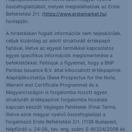
összefoglalójából, melyek megtalálhatóak az Erste
Befektetési Zrt. (
https://www.erstemarket.hu
)
honlapján.
A hirdetésben foglalt információk nem teljeskörűek,
céljuk kizárólag az adott strukturált értékpapír
fajtával, illetve az egyedi termékkel kapcsolatos
egyes specifikus információk megismertetése a
befektetőkkel. Felhívjuk a figyelmet, hogy a BNP
Paribas Issuance B.V. által kibocsátott értékpapírok
Alaptájékoztatója (Base Prospectus for the Note,
Warrant and Certificate Programme) és a
Magyarországon is forgalomba hozott egyes
strukturált értékpapírok forgalomba hozatala
kapcsán készült Végleges Feltételek (Final Terms,
illetve azok magyar nyelvű összefoglalója) a
forgalmazó Erste Befektetési Zrt. (1138 Budapest,
Népfürdő u. 24-26., tev. eng. szám: E-III/324/2008 és