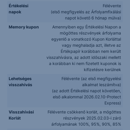
Értékelési
Félévente
napok
(első megfigyelés az Árfolyamfixálási
napot követő 6 hónap múlva)
Memory kupon
Amennyiben egy Értékelési Napon a
mögöttes részvények árfolyama
egyenlő a vonatkozó Kupon Korláttal
vagy meghaladja azt, illetve az
Értékpapír korábban nem került
visszahívásra, az adott időszaki mellett
a korábban ki nem fizetett kuponok is
kifizetésre kerülnek
Lehetséges
Félévente (az első megfigyelési
visszahívás
alkalmat leszámítva)
(az adott Értékelési napot követően,
első alkalommal 2026.02.10-Protect
Express)
Visszahívási
Félévente csökkenő korlát, a mögöttes
Korlát
részvények 2025.02.03-i záró
árfolyamának 100%, 95%, 90%, 85%