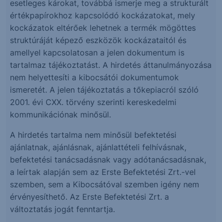
esetleges károkat, továbbá ismerje meg a strukturált
értékpapírokhoz kapcsolódó kockázatokat, mely
kockázatok eltérőek lehetnek a termék mögöttes
struktúráját képező eszközök kockázataitól és
amellyel kapcsolatosan a jelen dokumentum is
tartalmaz tájékoztatást. A hirdetés áttanulmányozása
nem helyettesíti a kibocsátói dokumentumok
ismeretét. A jelen tájékoztatás a tőkepiacról szóló
2001. évi CXX. törvény szerinti kereskedelmi
kommunikációnak minősül.
A hirdetés tartalma nem minősül befektetési
ajánlatnak, ajánlásnak, ajánlattételi felhívásnak,
befektetési tanácsadásnak vagy adótanácsadásnak,
a leírtak alapján sem az Erste Befektetési Zrt.-vel
szemben, sem a Kibocsátóval szemben igény nem
érvényesíthető. Az Erste Befektetési Zrt. a
változtatás jogát fenntartja.