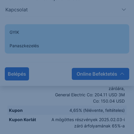
termék
Electric Co (US3696043...
Kapcsolat
Devizanem
USD
Névérték
1 000 USD
GYIK
Jegyzési
2025.01.14. – 2025.01.31.
időszak
Panaszkezelés
Kibocsátás
2025.02.10.
dátuma
Lejárat napja
2028.02.10.
Futamidő
Maximum Maximum 3 év
Belépés
Online Befektetés
Kezdeti ár
A Mögöttes részvények 2025.02.03-i
záróára,
General Electric Co: 204.11 USD 3M
Co: 150.04 USD
Kupon
4,65% (félévente, feltételes)
Kupon Korlát
A mögöttes részvények 2025.02.03-i
záró árfolyamának 65%-a