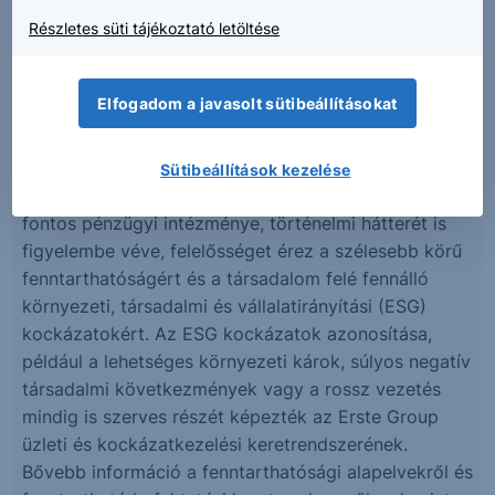
a futamidő alatt az Értékpapír árfolyama nem 1:1
arányban követi a mögöttes részvények
Részletes süti tájékoztató letöltése
mozgását
a futamidő alatt korlátozott értékesíthetőség,
Elfogadom a javasolt sütibeállításokat
másodpiac hiánya, alacsony likviditás
Fenntarthatósági elvek
Sütibeállítások kezelése
Az Erste Group, mint Közép- és Kelet-Európa egyik
fontos pénzügyi intézménye, történelmi hátterét is
figyelembe véve, felelősséget érez a szélesebb körű
fenntarthatóságért és a társadalom felé fennálló
környezeti, társadalmi és vállalatirányítási (ESG)
kockázatokért. Az ESG kockázatok azonosítása,
például a lehetséges környezeti károk, súlyos negatív
társadalmi következmények vagy a rossz vezetés
mindig is szerves részét képezték az Erste Group
üzleti és kockázatkezelési keretrendszerének.
Bővebb információ a fenntarthatósági alapelvekről és