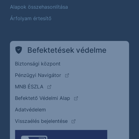
Alapok összehasonlítása
Árfolyam értesítő
Befektetések védelme
Biztonsági központ
(külső oldalra ugrik)
Pénzügyi Navigátor
(külső oldalra ugrik)
MNB ÉSZLA
(külső oldalra ugrik)
Befektető Védelmi Alap
Adatvédelem
(külső oldalra ugrik)
Visszaélés bejelentése