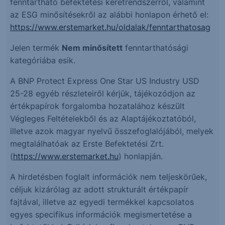
fenntartható befektetési keretrendszerről, valamint
az ESG minősítésekről az alábbi honlapon érhető el:
https://www.erstemarket.hu/oldalak/fenntarthatosag
Jelen termék
Nem minősített
fenntarthatósági
kategóriába esik.
A BNP Protect Express One Star US Industry USD
25-28 egyéb részleteiről kérjük, tájékozódjon az
értékpapírok forgalomba hozatalához készült
Végleges Feltételekből és az Alaptájékoztatóból,
illetve azok magyar nyelvű összefoglalójából, melyek
megtalálhatóak az Erste Befektetési Zrt.
(
https://www.erstemarket.hu
) honlapján.
A hirdetésben foglalt információk nem teljeskörűek,
céljuk kizárólag az adott strukturált értékpapír
fajtával, illetve az egyedi termékkel kapcsolatos
egyes specifikus információk megismertetése a