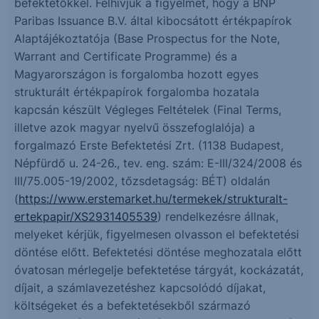
befektetőkkel. Felhívjuk a figyelmet, hogy a BNP
Paribas Issuance B.V. által kibocsátott értékpapírok
Alaptájékoztatója (Base Prospectus for the Note,
Warrant and Certificate Programme) és a
Magyarországon is forgalomba hozott egyes
strukturált értékpapírok forgalomba hozatala
kapcsán készült Végleges Feltételek (Final Terms,
illetve azok magyar nyelvű összefoglalója) a
forgalmazó Erste Befektetési Zrt. (1138 Budapest,
Népfürdő u. 24-26., tev. eng. szám: E-III/324/2008 és
III/75.005-19/2002, tőzsdetagság: BÉT) oldalán
(
https://www.erstemarket.hu/termekek/strukturalt-
ertekpapir/XS2931405539
) rendelkezésre állnak,
melyeket kérjük, figyelmesen olvasson el befektetési
döntése előtt. Befektetési döntése meghozatala előtt
óvatosan mérlegelje befektetése tárgyát, kockázatát,
díjait, a számlavezetéshez kapcsolódó díjakat,
költségeket és a befektetésekből származó