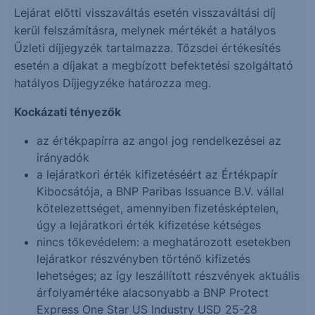
Lejárat előtti visszaváltás esetén visszaváltási díj
kerül felszámításra, melynek mértékét a hatályos
Üzleti díjjegyzék tartalmazza. Tőzsdei értékesítés
esetén a díjakat a megbízott befektetési szolgáltató
hatályos Díjjegyzéke határozza meg.
Kockázati tényezők
az értékpapírra az angol jog rendelkezései az
irányadók
a lejáratkori érték kifizetéséért az Értékpapír
Kibocsátója, a BNP Paribas Issuance B.V. vállal
kötelezettséget, amennyiben fizetésképtelen,
úgy a lejáratkori érték kifizetése kétséges
nincs tőkevédelem: a meghatározott esetekben
lejáratkor részvényben történő kifizetés
lehetséges; az így leszállított részvények aktuális
árfolyamértéke alacsonyabb a BNP Protect
Express One Star US Industry USD 25-28