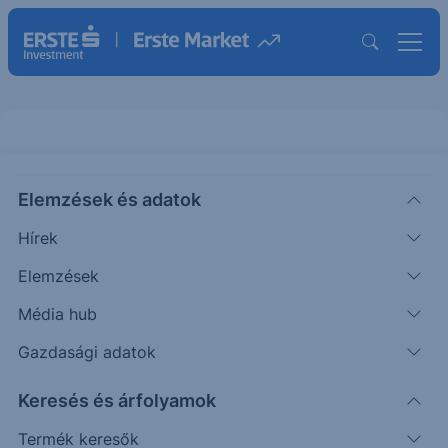
BNP Protect Express One Star US
Industry USD 25-28
Elemzések és adatok
Hírek
ISIN: XS2931405539
Elemzések
Termék részletes paraméterei
Média hub
Gazdasági adatok
Kinek ajánljuk a figyelmébe?
Keresés és árfolyamok
Azon Ügyfeleinknek, akik a Mögöttes termék(ek)
árfolyamának oldalazó mozgására számítanak
Termék keresők