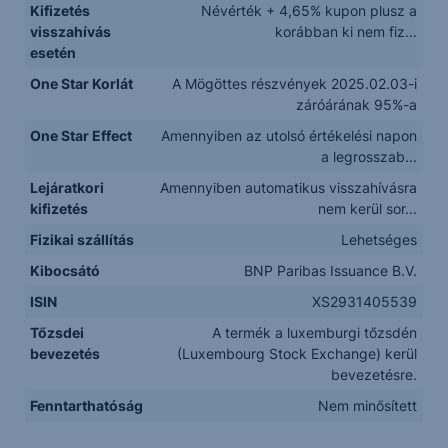
Kifizetés
Névérték + 4,65% kupon plusz a
visszahívás
korábban ki nem fiz...
esetén
One Star Korlát
A Mögöttes részvények 2025.02.03-i
záróárának 95%-a
One Star Effect
Amennyiben az utolsó értékelési napon
a legrosszab...
Lejáratkori
Amennyiben automatikus visszahívásra
kifizetés
nem kerül sor...
Fizikai szállítás
Lehetséges
Kibocsátó
BNP Paribas Issuance B.V.
ISIN
XS2931405539
Tőzsdei
A termék a luxemburgi tőzsdén
bevezetés
(Luxembourg Stock Exchange) kerül
bevezetésre.
Fenntarthatóság
Nem minősített