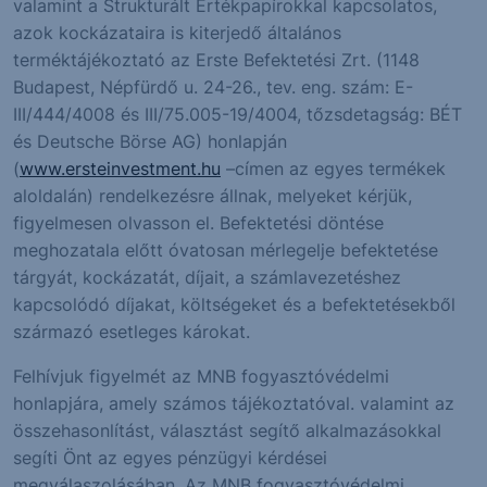
valamint a Strukturált Értékpapírokkal kapcsolatos,
azok kockázataira is kiterjedő általános
terméktájékoztató az Erste Befektetési Zrt. (1148
Budapest, Népfürdő u. 24-26., tev. eng. szám: E-
III/444/4008 és III/75.005-19/4004, tőzsdetagság: BÉT
és Deutsche Börse AG) honlapján
(
www.ersteinvestment.hu
–címen az egyes termékek
aloldalán) rendelkezésre állnak, melyeket kérjük,
figyelmesen olvasson el. Befektetési döntése
meghozatala előtt óvatosan mérlegelje befektetése
tárgyát, kockázatát, díjait, a számlavezetéshez
kapcsolódó díjakat, költségeket és a befektetésekből
származó esetleges károkat.
Felhívjuk figyelmét az MNB fogyasztóvédelmi
honlapjára, amely számos tájékoztatóval. valamint az
összehasonlítást, választást segítő alkalmazásokkal
segíti Önt az egyes pénzügyi kérdései
megválaszolásában. Az MNB fogyasztóvédelmi