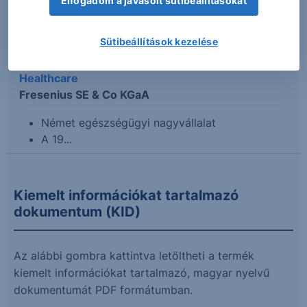
Elfogadom a javasolt sütibeállításokat
Piaci információk a termékhez
Sütibeállítások kezelése
2024.10.02. 15:16
Healthcare
Fresenius SE & Co KGaA
Német egészségügyi nagyvállalat
A 19...
Kiemelt információkat tartalmazó
dokumentum (KID)
Az alábbi gombra kattintva letöltheti a termék
kiemelt információkat tartalmazó, magyar nyelvű
dokumentumát PDF formátumban.