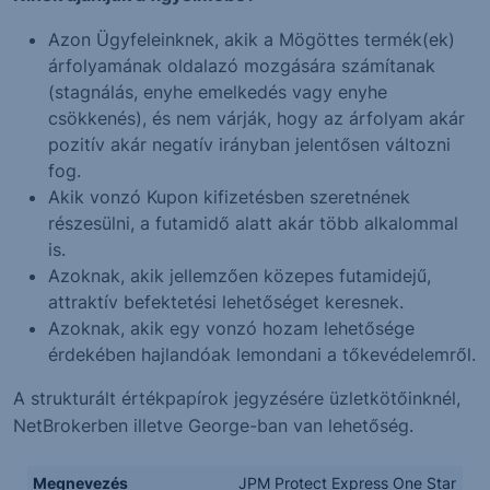
Azon Ügyfeleinknek, akik a Mögöttes termék(ek)
árfolyamának oldalazó mozgására számítanak
(stagnálás, enyhe emelkedés vagy enyhe
csökkenés), és nem várják, hogy az árfolyam akár
pozitív akár negatív irányban jelentősen változni
fog.
Akik vonzó Kupon kifizetésben szeretnének
részesülni, a futamidő alatt akár több alkalommal
is.
Azoknak, akik jellemzően közepes futamidejű,
attraktív befektetési lehetőséget keresnek.
Azoknak, akik egy vonzó hozam lehetősége
érdekében hajlandóak lemondani a tőkevédelemről.
A strukturált értékpapírok jegyzésére üzletkötőinknél,
NetBrokerben illetve George-ban van lehetőség.
Megnevezés
JPM Protect Express One Star