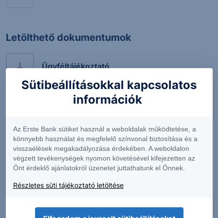
Letölthető dokumentumok
Ügyféltájékoztató
Sütibeállításokkal kapcsolatos
információk
Protect Express általános terméktájékoztató
Az Erste Bank sütiket használ a weboldalak működtetése, a
Strukturált értékpapírok - Általános
könnyebb használat és megfelelő színvonal biztosítása és a
terméktájékoztató
visszaélések megakadályozása érdekében. A weboldalon
végzett tevékenységek nyomon követésével kifejezetten az
Végleges Feltételek összefoglalójának
Önt érdeklő ajánlatokról üzenetet juttathatunk el Önnek.
magyar nyelvű fordítása
Részletes süti tájékoztató letöltése