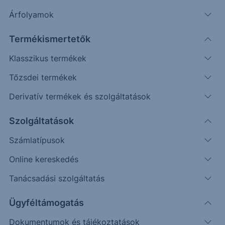
Árfolyamok
Véletlenszerű
Oldalazás
Emelkedés
Csökkenés
(példa esetek)
Termékismertetők
Befektetett összeg (
HUF
)
Klasszikus termékek
Tőzsdei termékek
Újraszámol
Derivatív termékek és szolgáltatások
140%
Fresenius SE & Co KGaA
Szolgáltatások
Siemens Healthineers AG
Visszahívási korlát / Kupon korlát
Számlatípusok
One Star Effect korlát
120%
Online kereskedés
Tanácsadási szolgáltatás
100%
Ügyféltámogatás
80%
Dokumentumok és tájékoztatások