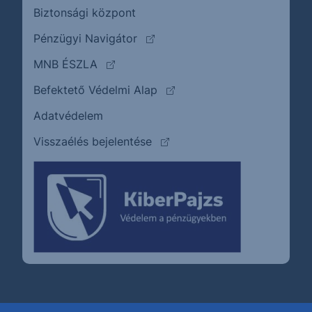
Biztonsági központ
(külső oldalra ugrik)
Pénzügyi Navigátor
(külső oldalra ugrik)
MNB ÉSZLA
(külső oldalra ugrik)
Befektető Védelmi Alap
Adatvédelem
(külső oldalra ugrik)
Visszaélés bejelentése