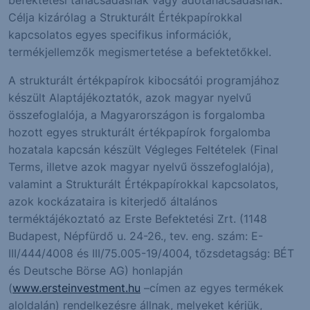
Célja kizárólag a Strukturált Értékpapírokkal
kapcsolatos egyes specifikus információk,
termékjellemzők megismertetése a befektetőkkel.
A strukturált értékpapírok kibocsátói programjához
készült Alaptájékoztatók, azok magyar nyelvű
összefoglalója, a Magyarországon is forgalomba
hozott egyes strukturált értékpapírok forgalomba
hozatala kapcsán készült Végleges Feltételek (Final
Terms, illetve azok magyar nyelvű összefoglalója),
valamint a Strukturált Értékpapírokkal kapcsolatos,
azok kockázataira is kiterjedő általános
terméktájékoztató az Erste Befektetési Zrt. (1148
Budapest, Népfürdő u. 24-26., tev. eng. szám: E-
III/444/4008 és III/75.005-19/4004, tőzsdetagság: BÉT
és Deutsche Börse AG) honlapján
(
www.ersteinvestment.hu
–címen az egyes termékek
aloldalán) rendelkezésre állnak, melyeket kérjük,