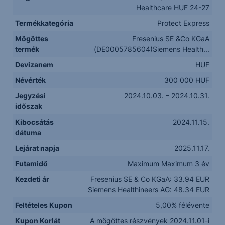
Healthcare HUF 24-27
Termékkategória
Protect Express
Mögöttes
Fresenius SE &Co KGaA
termék
(DE0005785604)Siemens Health...
Devizanem
HUF
Névérték
300 000 HUF
Jegyzési
2024.10.03. – 2024.10.31.
időszak
Kibocsátás
2024.11.15.
dátuma
Lejárat napja
2025.11.17.
Futamidő
Maximum Maximum 3 év
Kezdeti ár
Fresenius SE & Co KGaA: 33.94 EUR
Siemens Healthineers AG: 48.34 EUR
Feltételes Kupon
5,00% félévente
Kupon Korlát
A mögöttes részvények 2024.11.01-i