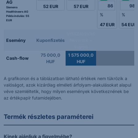
AG
52
EUR
57
EUR
Siemens
Healthineers AG
%
%
Példa indulás:
55
EUR
47
EUR
54
EUR
VISSZAHÍVÁS
Esemény
Kuponfizetés
Névérték +
kupon
75 000,0
1 575 000,0
Cash-flow
HUF
HUF
A grafikonon és a táblázatban látható értékek nem tükrözik a
valóságot, azok kizárólag elméleti árfolyam-alakulásokat alapul
véve szemléltetik, hogy milyen események következnének be
az értékpapír futamidejében.
Termék részletes paraméterei
Kinek ajánljuk a figyelmébe?