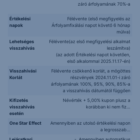
záró árfolyamának 70%-a
Értékelési
Félévente (első megfigyelés az
napok
Árfolyamfixálási napot követő 6 hónap
múlva)
Lehetséges
Félévente(az első megfigyelési alkalmat
visszahívás
leszámítva)
(az adott Értékelési napot követően,
első alkalommal 2025.11.17-én)
Visszahívási
Félévente csökkenő korlát, a mögöttes
Korlát
részvények 2024.11.01-i záró
árfolyamának 100%, 95%, 90%, 85%-a
a visszahívás dátumától függően
Kifizetés
Névérték + 5,00% kupon plusz a
visszahívás
korábban ki nem fiz...
esetén
One Star Effect
Amennyiben az utolsó értékelési napon
a legrosszab...
Lejáratkori
- Amennyiben automatikus