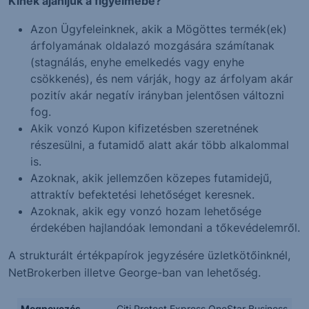
Kinek ajánljuk a figyelmébe?
Azon Ügyfeleinknek, akik a Mögöttes termék(ek)
árfolyamának oldalazó mozgására számítanak
(stagnálás, enyhe emelkedés vagy enyhe
csökkenés), és nem várják, hogy az árfolyam akár
pozitív akár negatív irányban jelentősen változni
fog.
Akik vonzó Kupon kifizetésben szeretnének
részesülni, a futamidő alatt akár több alkalommal
is.
Azoknak, akik jellemzően közepes futamidejű,
attraktív befektetési lehetőséget keresnek.
Azoknak, akik egy vonzó hozam lehetősége
érdekében hajlandóak lemondani a tőkevédelemről.
A strukturált értékpapírok jegyzésére üzletkötőinknél,
NetBrokerben illetve George-ban van lehetőség.
Megnevezés
Citi Protect Express OneStar Business