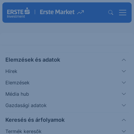
Citi Protect Express OneStar
Business Support USD 23-26
Elemzések és adatok
Hírek
ISIN: XS2623593956
Elemzések
Termék működését szemléltető grafikon
Média hub
Gazdasági adatok
Keresés és árfolyamok
Mozgassa a grafikon pontjait, vagy adja meg az
Termék keresők
árfolyamváltozás pontos értékét, és figyelje az Esemény és