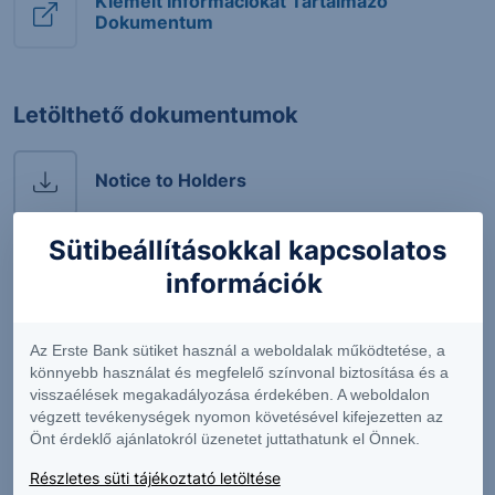
Kiemelt Információkat Tartalmazó
Dokumentum
Letölthető dokumentumok
Notice to Holders
Sütibeállításokkal kapcsolatos
Ügyféltájékoztató
információk
Protect Express általános terméktájékoztató
Az Erste Bank sütiket használ a weboldalak működtetése, a
könnyebb használat és megfelelő színvonal biztosítása és a
visszaélések megakadályozása érdekében. A weboldalon
Strukturált értékpapírok - Általános
végzett tevékenységek nyomon követésével kifejezetten az
terméktájékoztató
Önt érdeklő ajánlatokról üzenetet juttathatunk el Önnek.
Részletes süti tájékoztató letöltése