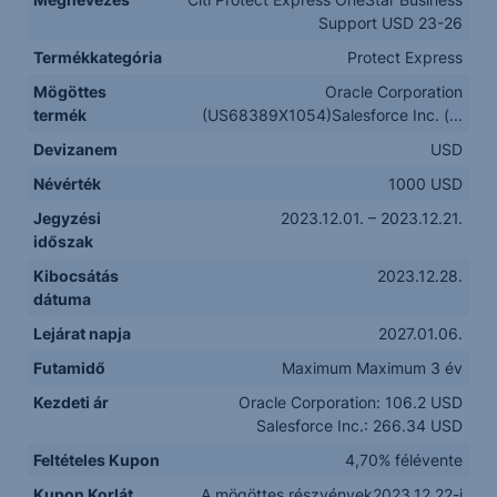
Support USD 23-26
Termékkategória
Protect Express
Mögöttes
Oracle Corporation
termék
(US68389X1054)Salesforce Inc. (...
Devizanem
USD
Névérték
1000 USD
Jegyzési
2023.12.01. – 2023.12.21.
időszak
Kibocsátás
2023.12.28.
dátuma
Lejárat napja
2027.01.06.
Futamidő
Maximum Maximum 3 év
Kezdeti ár
Oracle Corporation: 106.2 USD
Salesforce Inc.: 266.34 USD
Feltételes Kupon
4,70% félévente
Kupon Korlát
A mögöttes részvények2023.12.22-i