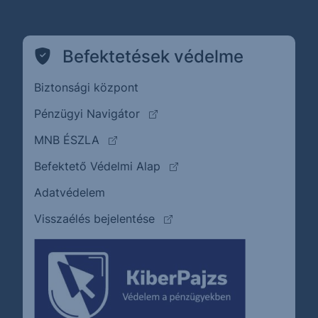
Befektetések védelme
Biztonsági központ
(külső oldalra ugrik)
Pénzügyi Navigátor
(külső oldalra ugrik)
MNB ÉSZLA
(külső oldalra ugrik)
Befektető Védelmi Alap
Adatvédelem
(külső oldalra ugrik)
Visszaélés bejelentése