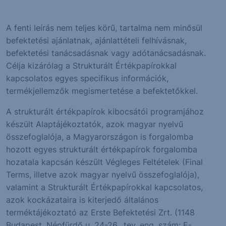
A fenti leírás nem teljes körű, tartalma nem minősül
befektetési ajánlatnak, ajánlattételi felhívásnak,
befektetési tanácsadásnak vagy adótanácsadásnak.
Célja kizárólag a Strukturált Értékpapírokkal
kapcsolatos egyes specifikus információk,
termékjellemzők megismertetése a befektetőkkel.
A strukturált értékpapírok kibocsátói programjához
készült Alaptájékoztatók, azok magyar nyelvű
összefoglalója, a Magyarországon is forgalomba
hozott egyes strukturált értékpapírok forgalomba
hozatala kapcsán készült Végleges Feltételek (Final
Terms, illetve azok magyar nyelvű összefoglalója),
valamint a Strukturált Értékpapírokkal kapcsolatos,
azok kockázataira is kiterjedő általános
terméktájékoztató az Erste Befektetési Zrt. (1148
Budapest, Népfürdő u. 24-26., tev. eng. szám: E-