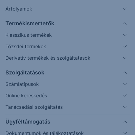
Cash-flow sorok változását!
Árfolyamok
Termékismertetők
Véletlenszerű
Oldalazás
Emelkedés
Csökkenés
(példa esetek)
Klasszikus termékek
Befektetett összeg (
)
Tőzsdei termékek
Derivatív termékek és szolgáltatások
Újraszámol
Szolgáltatások
Számlatípusok
Online kereskedés
Tanácsadási szolgáltatás
Ügyféltámogatás
Dokumentumok és tájékoztatások