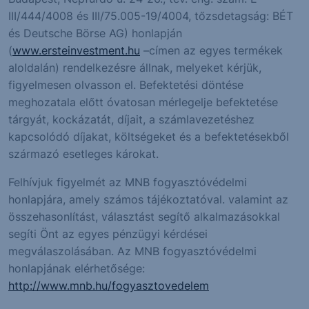
III/444/4008 és III/75.005-19/4004, tőzsdetagság: BÉT
és Deutsche Börse AG) honlapján
(
www.ersteinvestment.hu
–címen az egyes termékek
aloldalán) rendelkezésre állnak, melyeket kérjük,
figyelmesen olvasson el. Befektetési döntése
meghozatala előtt óvatosan mérlegelje befektetése
tárgyát, kockázatát, díjait, a számlavezetéshez
kapcsolódó díjakat, költségeket és a befektetésekből
származó esetleges károkat.
Felhívjuk figyelmét az MNB fogyasztóvédelmi
honlapjára, amely számos tájékoztatóval. valamint az
összehasonlítást, választást segítő alkalmazásokkal
segíti Önt az egyes pénzügyi kérdései
megválaszolásában. Az MNB fogyasztóvédelmi
honlapjának elérhetősége:
http://www.mnb.hu/fogyasztovedelem