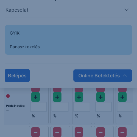
Kapcsolat
GYIK
Panaszkezelés
1.
2.
3.
4.
5.
értékelés
értékelés
értékelés
értékelés
értékelés
Belépés
Online Befektetés
Példa indulás:
...
%
%
%
%
%