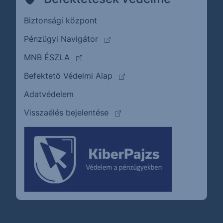
Biztonsági központ
(külső oldalra ugrik)
Pénzügyi Navigátor
(külső oldalra ugrik)
MNB ÉSZLA
(külső oldalra ugrik)
Befektető Védelmi Alap
Adatvédelem
(külső oldalra ugrik)
Visszaélés bejelentése