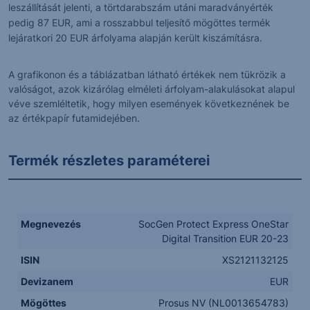
leszállítását jelenti, a törtdarabszám utáni maradványérték
pedig 87 EUR, ami a rosszabbul teljesítő mögöttes termék
lejáratkori 20 EUR árfolyama alapján került kiszámításra.
A grafikonon és a táblázatban látható értékek nem tükrözik a
valóságot, azok kizárólag elméleti árfolyam-alakulásokat alapul
véve szemléltetik, hogy milyen események következnének be
az értékpapír futamidejében.
Termék részletes paraméterei
Megnevezés
SocGen Protect Express OneStar
Digital Transition EUR 20-23
ISIN
XS2121132125
Devizanem
EUR
Mögöttes
Prosus NV (NL0013654783)