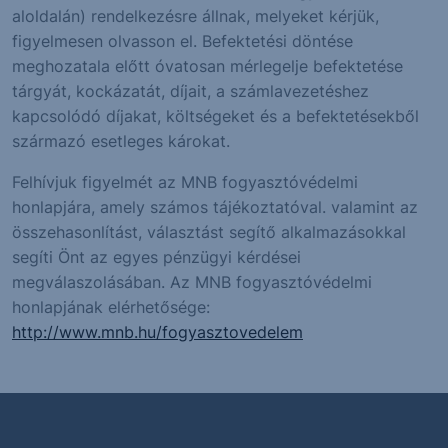
aloldalán) rendelkezésre állnak, melyeket kérjük,
figyelmesen olvasson el. Befektetési döntése
meghozatala előtt óvatosan mérlegelje befektetése
tárgyát, kockázatát, díjait, a számlavezetéshez
kapcsolódó díjakat, költségeket és a befektetésekből
származó esetleges károkat.
Felhívjuk figyelmét az MNB fogyasztóvédelmi
honlapjára, amely számos tájékoztatóval. valamint az
összehasonlítást, választást segítő alkalmazásokkal
segíti Önt az egyes pénzügyi kérdései
megválaszolásában. Az MNB fogyasztóvédelmi
honlapjának elérhetősége:
http://www.mnb.hu/fogyasztovedelem