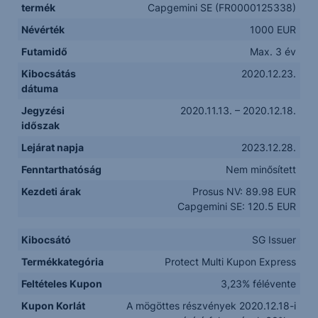
termék
Capgemini SE (FR0000125338)
Névérték
1000 EUR
Futamidő
Max. 3 év
Kibocsátás
2020.12.23.
dátuma
Jegyzési
2020.11.13. – 2020.12.18.
időszak
Lejárat napja
2023.12.28.
Fenntarthatóság
Nem minősített
Kezdeti árak
Prosus NV: 89.98 EUR
Capgemini SE: 120.5 EUR
Kibocsátó
SG Issuer
Termékkategória
Protect Multi Kupon Express
Feltételes Kupon
3,23% félévente
Kupon Korlát
A mögöttes részvények 2020.12.18-i