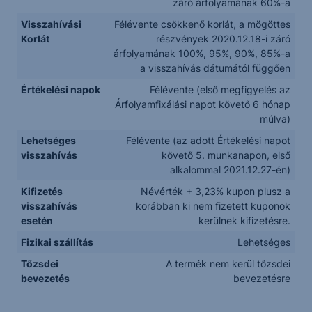
záró árfolyamának 60%-a
Visszahívási
Félévente csökkenő korlát, a mögöttes
Korlát
részvények 2020.12.18-i záró
árfolyamának 100%, 95%, 90%, 85%-a
a visszahívás dátumától függően
Értékelési napok
Félévente (első megfigyelés az
Árfolyamfixálási napot követő 6 hónap
múlva)
Lehetséges
Félévente (az adott Értékelési napot
visszahívás
követő 5. munkanapon, első
alkalommal 2021.12.27-én)
Kifizetés
Névérték + 3,23% kupon plusz a
visszahívás
korábban ki nem fizetett kuponok
esetén
kerülnek kifizetésre.
Fizikai szállítás
Lehetséges
Tőzsdei
A termék nem kerül tőzsdei
bevezetés
bevezetésre