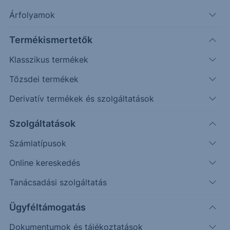
Árfolyamok
Véletlenszerű
Oldalazás
Emelkedés
Csökkenés
(példa esetek)
Termékismertetők
Befektetett összeg (
EUR
)
Klasszikus termékek
Tőzsdei termékek
Újraszámol
Derivatív termékek és szolgáltatások
120%
Prosus
Capgemini
Szolgáltatások
Visszahívási korlát / Kupon korlát
100%
One Star Effect korlát
Számlatípusok
Online kereskedés
80%
Tanácsadási szolgáltatás
60%
Ügyféltámogatás
40%
Dokumentumok és tájékoztatások