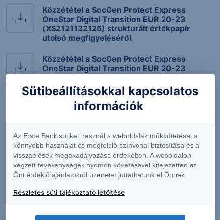
Közzététel a SocGen Protect Express
OneStar Digital Transition EUR 20-23
(XS2121132125) strukturált értékpapír
utolsó megfigyeléséről
Közzététel a SocGen Protect Express
OneStar Digital Transition EUR 20-23
(XS2121132125) strukturált értékpapír
ötödik megfigyeléséről
Sütibeállításokkal kapcsolatos
információk
Közzététel a SocGen Protect Express
OneStar Digital Transition EUR 20-23
(XS2121132125) strukturált értékpapír
negyedik megfigyeléséről
Az Erste Bank sütiket használ a weboldalak működtetése, a
könnyebb használat és megfelelő színvonal biztosítása és a
visszaélések megakadályozása érdekében. A weboldalon
Közzététel a SocGen Protect Express
végzett tevékenységek nyomon követésével kifejezetten az
OneStar Digital Transition EUR 20-23
(XS2121132125) strukturált értékpapír
Önt érdeklő ajánlatokról üzenetet juttathatunk el Önnek.
harmadik megfigyeléséről
Részletes süti tájékoztató letöltése
Közzététel a SocGen Protect Express
OneStar Digital Transition EUR 20-23