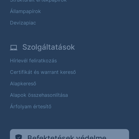
Állampapírok
Devizapiac
Szolgáltatások
Hírlevél feliratkozás
Certifikát és warrant kereső
Alapkereső
Alapok összehasonlítása
Árfolyam értesítő
Befektetések védelme