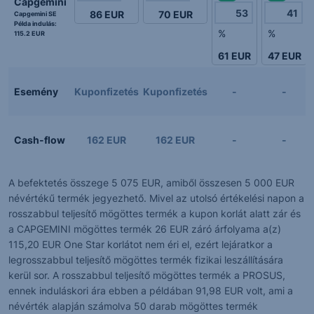
Capgemini
86
EUR
70
EUR
Capgemini SE
Példa indulás:
%
%
115.2 EUR
61
EUR
47
EUR
Esemény
Kuponfizetés
Kuponfizetés
-
-
Cash-flow
162 EUR
162 EUR
-
-
A befektetés összege 5 075 EUR, amiből összesen 5 000 EUR
névértékű termék jegyezhető. Mivel az utolsó értékelési napon a
rosszabbul teljesítő mögöttes termék a kupon korlát alatt zár és
a CAPGEMINI mögöttes termék 26 EUR záró árfolyama a(z)
115,20 EUR One Star korlátot nem éri el, ezért lejáratkor a
legrosszabbul teljesítő mögöttes termék fizikai leszállítására
kerül sor. A rosszabbul teljesítő mögöttes termék a PROSUS,
ennek induláskori ára ebben a példában 91,98 EUR volt, ami a
névérték alapján számolva 50 darab mögöttes termék