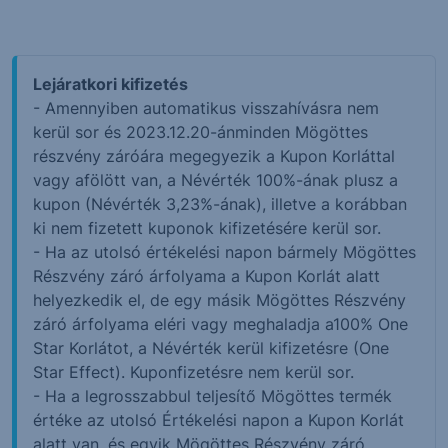
Lejáratkori kifizetés
- Amennyiben automatikus visszahívásra nem
kerül sor és 2023.12.20-ánminden Mögöttes
részvény záróára megegyezik a Kupon Korláttal
vagy afölött van, a Névérték 100%-ának plusz a
kupon (Névérték 3,23%-ának), illetve a korábban
ki nem fizetett kuponok kifizetésére kerül sor.
- Ha az utolsó értékelési napon bármely Mögöttes
Részvény záró árfolyama a Kupon Korlát alatt
helyezkedik el, de egy másik Mögöttes Részvény
záró árfolyama eléri vagy meghaladja a100% One
Star Korlátot, a Névérték kerül kifizetésre (One
Star Effect). Kuponfizetésre nem kerül sor.
- Ha a legrosszabbul teljesítő Mögöttes termék
értéke az utolsó Értékelési napon a Kupon Korlát
alatt van, és egyik Mögöttes Részvény záró