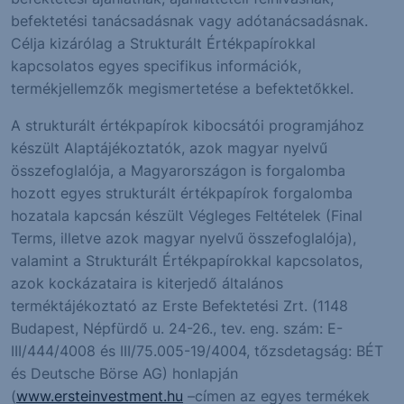
befektetési tanácsadásnak vagy adótanácsadásnak.
Célja kizárólag a Strukturált Értékpapírokkal
kapcsolatos egyes specifikus információk,
termékjellemzők megismertetése a befektetőkkel.
A strukturált értékpapírok kibocsátói programjához
készült Alaptájékoztatók, azok magyar nyelvű
összefoglalója, a Magyarországon is forgalomba
hozott egyes strukturált értékpapírok forgalomba
hozatala kapcsán készült Végleges Feltételek (Final
Terms, illetve azok magyar nyelvű összefoglalója),
valamint a Strukturált Értékpapírokkal kapcsolatos,
azok kockázataira is kiterjedő általános
terméktájékoztató az Erste Befektetési Zrt. (1148
Budapest, Népfürdő u. 24-26., tev. eng. szám: E-
III/444/4008 és III/75.005-19/4004, tőzsdetagság: BÉT
és Deutsche Börse AG) honlapján
(
www.ersteinvestment.hu
–címen az egyes termékek