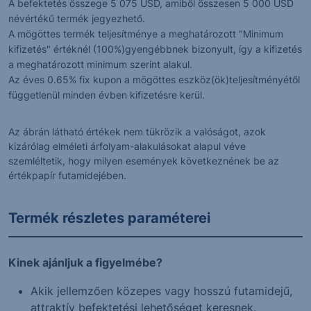
A befektetés összege 5 075 USD, amiből összesen 5 000 USD
névértékű termék jegyezhető.
A mögöttes termék teljesítménye a meghatározott "Minimum
kifizetés" értéknél (100%)gyengébbnek bizonyult, így a kifizetés
a meghatározott minimum szerint alakul.
Az éves 0.65% fix kupon a mögöttes eszköz(ök)teljesítményétől
függetlenül minden évben kifizetésre kerül.
Az ábrán látható értékek nem tükrözik a valóságot, azok
kizárólag elméleti árfolyam-alakulásokat alapul véve
szemléltetik, hogy milyen események következnének be az
értékpapír futamidejében.
Termék részletes paraméterei
Kinek ajánljuk a figyelmébe?
Akik jellemzően közepes vagy hosszú futamidejű,
attraktív befektetési lehetőséget keresnek.