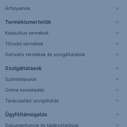
Véletlenszerű
Oldalazás
Emelkedés
Csökkenés
Árfolyamok
Fordulat
Termékismertetők
(példa esetek)
Klasszikus termékek
Befektetés (
USD
)
Tőzsdei termékek
Újraszámol
Derivatív termékek és szolgáltatások
160%
Szolgáltatások
iSTOXX® Global Low Carbon Ex-Controversial Activities Select
Számlatípusok
140%
Online kereskedés
120%
Tanácsadási szolgáltatás
100%
Ügyféltámogatás
Dokumentumok és tájékoztatások
80%