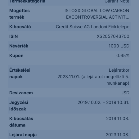
Termékkategória
Garant Note
Mögöttes
ISTOXX GLOBAL LOW CARBON
termék
EXCONTROVERSIAL ACTIVIT...
Kibocsátó
Credit Suisse AG Londoni Fióktelepe
ISIN
XS2057043700
Névérték
1000 USD
Kupon
0.65%
Értékelési
Lejáratkor
napok
2023.11.01. (a lejáratot megelőző 5.
munkanap)
Devizanem
USD
Jegyzési
2019.10.02. – 2019.10.31.
időszak
Kibocsátás
2019.11.08.
dátuma
Lejárat napja
2023.11.08.