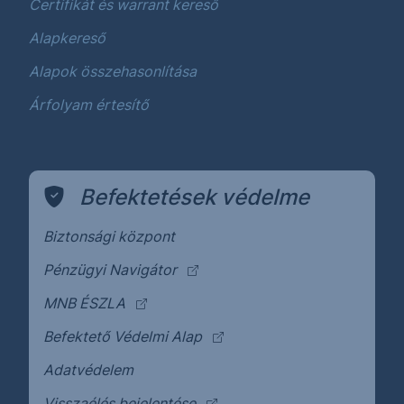
Certifikát és warrant kereső
Alapkereső
Alapok összehasonlítása
Árfolyam értesítő
Befektetések védelme
Biztonsági központ
(külső oldalra ugrik)
Pénzügyi Navigátor
(külső oldalra ugrik)
MNB ÉSZLA
(külső oldalra ugrik)
Befektető Védelmi Alap
Adatvédelem
(külső oldalra ugrik)
Visszaélés bejelentése