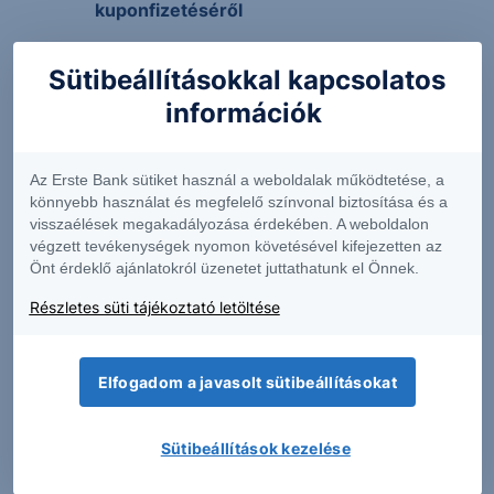
kuponfizetéséről
Közzététel a Credit Suisse USD Garant Note
Sütibeállításokkal kapcsolatos
Global Low Carbon 2019-2023
(XS2057043700) strukturált kötvény
információk
kuponfizetéséről (2022.11.08)
Közzététel a Credit Suisse USD Garant Note
Az Erste Bank sütiket használ a weboldalak működtetése, a
Global Low Carbon 2019-2023
könnyebb használat és megfelelő színvonal biztosítása és a
(XS2057043700) strukturált kötvény
visszaélések megakadályozása érdekében. A weboldalon
lejáratkori kifizetéséről (2023.11.08)
végzett tevékenységek nyomon követésével kifejezetten az
Önt érdeklő ajánlatokról üzenetet juttathatunk el Önnek.
Részletes süti tájékoztató letöltése
Piaci információk a termékhez
Elfogadom a javasolt sütibeállításokat
2019.10.02. 12:00
Credit Suisse USD Garant Note Global Low
Sütibeállítások kezelése
Carbon 2019-2023