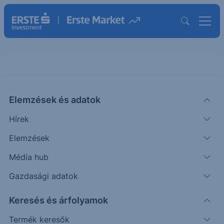
Credit Suisse USD Garant Note
Global Low Carbon 2019-2023
Elemzések és adatok
Hírek
ISIN: XS2057043700
Elemzések
Termék működését szemléltető grafikon
Média hub
Gazdasági adatok
Módosítsa a befektetett összeget, válasszon példa eseteket
és figyelje az Esemény és Cash-flow adatok változását!
Keresés és árfolyamok
Termék keresők