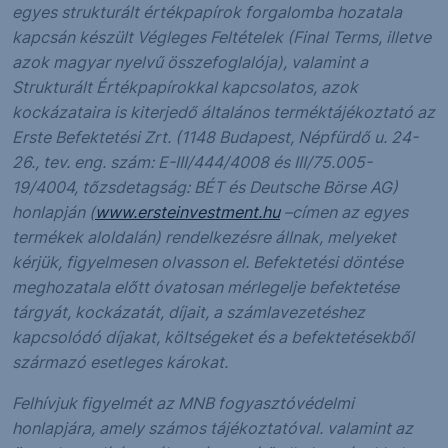
egyes strukturált értékpapírok forgalomba hozatala
kapcsán készült Végleges Feltételek (Final Terms, illetve
azok magyar nyelvű összefoglalója), valamint a
Strukturált Értékpapírokkal kapcsolatos, azok
kockázataira is kiterjedő általános terméktájékoztató az
Erste Befektetési Zrt. (1148 Budapest, Népfürdő u. 24-
26., tev. eng. szám: E-III/444/4008 és III/75.005-
19/4004, tőzsdetagság: BÉT és Deutsche Börse AG)
honlapján (
www.ersteinvestment.hu
–címen az egyes
termékek aloldalán) rendelkezésre állnak, melyeket
kérjük, figyelmesen olvasson el. Befektetési döntése
meghozatala előtt óvatosan mérlegelje befektetése
tárgyát, kockázatát, díjait, a számlavezetéshez
kapcsolódó díjakat, költségeket és a befektetésekből
származó esetleges károkat.
Felhívjuk figyelmét az MNB fogyasztóvédelmi
honlapjára, amely számos tájékoztatóval. valamint az