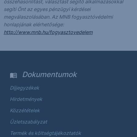
összehasonlítást, választást segítő alkalmazásokkal
segíti Önt az egyes pénzügyi kérdései
megválaszolásában. Az MNB fogyasztóvédelmi
honlapjának elérhetősége:
http://www.mnb.hu/fogyasztovedelem
Dokumentumok
Díjjegyzékek
Hirdetmények
Közzétételek
Üzletszabályzat
Termék és költségtájékoztatók