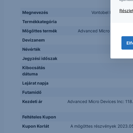
Részlet
Megnevezés
Vontobel Protect Ex
Termékkategória
Mögöttes termék
Advanced Micro Devices In
Devizanem
Elf
Névérték
Jegyzési időszak
Kibocsátás
dátuma
Lejárat napja
Futamidő
Kezdeti ár
Advanced Micro Devices Inc: 118
Feltételes Kupon
Kupon Korlát
A mögöttes részvények 2023.05