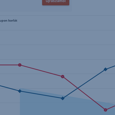
Újraszámol
Kupon korlát