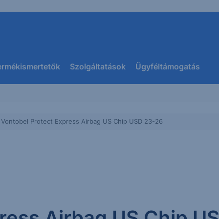
ermékismertetők
Szolgáltatások
Ügyféltámogatás
Vontobel Protect Express Airbag US Chip USD 23-26
press Airbag US Chip U