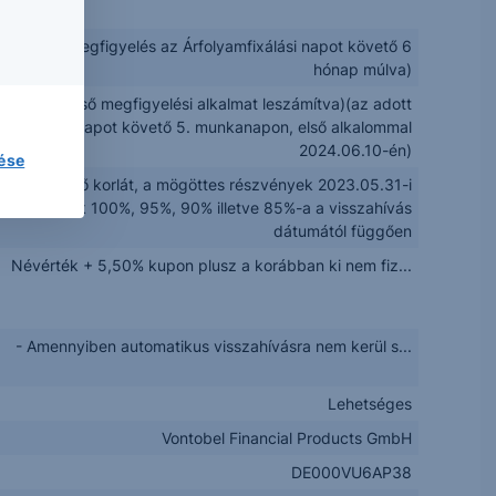
nte (első megfigyelés az Árfolyamfixálási napot követő 6
hónap múlva)
vente (az első megfigyelési alkalmat leszámítva)(az adott
Értékelési napot követő 5. munkanapon, első alkalommal
2024.06.10-én)
lése
te csökkenő korlát, a mögöttes részvények 2023.05.31-i
rfolyamának 100%, 95%, 90% illetve 85%-a a visszahívás
dátumától függően
Névérték + 5,50% kupon plusz a korábban ki nem fiz...
- Amennyiben automatikus visszahívásra nem kerül s...
Lehetséges
Vontobel Financial Products GmbH
DE000VU6AP38