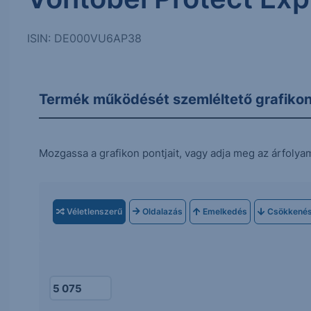
ISIN: DE000VU6AP38
Termék működését szemléltető grafiko
Mozgassa a grafikon pontjait, vagy adja meg az árfolya
Véletlenszerű
Oldalazás
Emelkedés
Csökkené