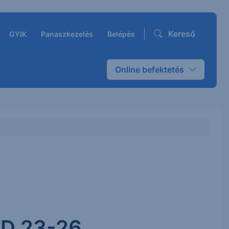
Kereső
GYIK
Panaszkezelés
Belépés
Online befektetés
SD 23-26