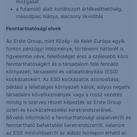
mozgását
a futamidő alatt korlátozott értékesíthetőség,
másodpiac hiánya, alacsony likviditás
Fenntarthatósági elvek
Az Erste Group, mint Közép- és Kelet-Európa egyik
fontos pénzügyi intézménye, történelmi hátterét is
figyelembe véve, felelősséget érez a szélesebb körű
fenntarthatóságért és a társadalom felé fennálló
környezeti, társadalmi és vállalatirányítási (ESG)
kockázatokért. Az ESG kockázatok azonosítása,
például a lehetséges környezeti károk, súlyos negatív
társadalmi következmények vagy a rossz vezetés
mindig is szerves részét képezték az Erste Group
üzleti és kockázatkezelési keretrendszerének.
Bővebb információ a fenntarthatósági alapelvekről és
fenntartható befektetési keretrendszerről, valamint
az ESG minősítésekről az alábbi honlapon érhető el: