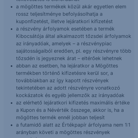
a mögöttes termékek közül akár egyetlen elem
rossz teljesítménye befolyásolhatja a
kuponfizetést, illetve lejáratkori kifizetést
a részvény árfolyamok esetében a termék
Kibocsátója által alkalmazott tőzsdei árfolyamok
az irányadóak, amelyek – a részvénypiac
sajátosságaiból eredően, pl. egy részvényre több
tőzsdén is jegyeznek árat – eltérőek lehetnek
abban az esetben, ha lejáratkor a Mögöttes
termékben történő kifizetésre kerül sor, a
továbbiakban az így kapott részvények
tekintetében az adott részvényre vonatkozó
kockázatok és egyéb jellemzők az irányadóak
az elérhető lejáratkori kifizetés maximális értéke
a Kupon és a Névérték összege, akkor is, ha a
mögöttes termék ennél jobban teljesít
a futamidő alatt az Értékpapír árfolyama nem 1:1
arányban követi a mögöttes részvények