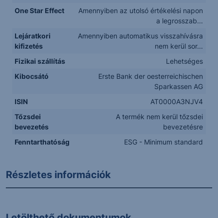
One Star Effect
Amennyiben az utolsó értékelési napon
a legrosszab...
Lejáratkori
Amennyiben automatikus visszahívásra
kifizetés
nem kerül sor...
Fizikai szállítás
Lehetséges
Kibocsátó
Erste Bank der oesterreichischen
Sparkassen AG
ISIN
AT0000A3NJV4
Tőzsdei
A termék nem kerül tőzsdei
bevezetés
bevezetésre
Fenntarthatóság
ESG - Minimum standard
Részletes információk
Letölthető dokumentumok