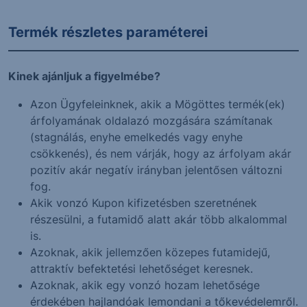
Termék részletes paraméterei
Kinek ajánljuk a figyelmébe?
Azon Ügyfeleinknek, akik a Mögöttes termék(ek)
árfolyamának oldalazó mozgására számítanak
(stagnálás, enyhe emelkedés vagy enyhe
csökkenés), és nem várják, hogy az árfolyam akár
pozitív akár negatív irányban jelentősen változni
fog.
Akik vonzó Kupon kifizetésben szeretnének
részesülni, a futamidő alatt akár több alkalommal
is.
Azoknak, akik jellemzően közepes futamidejű,
attraktív befektetési lehetőséget keresnek.
Azoknak, akik egy vonzó hozam lehetősége
érdekében hajlandóak lemondani a tőkevédelemről.