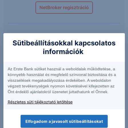
NetBroker regisztráció
Sütibeállításokkal kapcsolatos
Másodlagos piac
információk
Lejárat előtti értékesítésre korlátozottan van
lehetőség, az Értékpapírok visszavásárlására a
Az Erste Bank sütiket használ a weboldalak működtetése, a
Kibocsátó, valamint a Forgalmazó nem vállal
könnyebb használat és megfelelő színvonal biztosítása és a
visszaélések megakadályozása érdekében. A weboldalon
kötelezettséget. Ebből következően előfordulhat,
végzett tevékenységek nyomon követésével kifejezetten az
hogy Ön nem tudja vagy nem a szándékai szerint
Önt érdeklő ajánlatokról üzenetet juttathatunk el Önnek.
tudja majd a futamidő alatt értékesíteni ezen
Részletes süti tájékoztató letöltése
értékpapírjait.
Lejárat előtti visszaváltás esetén visszaváltási díj
kerül felszámításra, melynek mértékét a hatályos
Elfogadom a javasolt sütibeállításokat