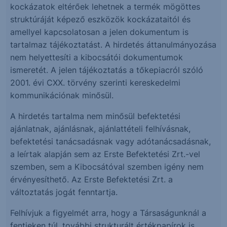
kockázatok eltérőek lehetnek a termék mögöttes
struktúráját képező eszközök kockázataitól és
amellyel kapcsolatosan a jelen dokumentum is
tartalmaz tájékoztatást. A hirdetés áttanulmányozása
nem helyettesíti a kibocsátói dokumentumok
ismeretét. A jelen tájékoztatás a tőkepiacról szóló
2001. évi CXX. törvény szerinti kereskedelmi
kommunikációnak minősül.
A hirdetés tartalma nem minősül befektetési
ajánlatnak, ajánlásnak, ajánlattételi felhívásnak,
befektetési tanácsadásnak vagy adótanácsadásnak,
a leírtak alapján sem az Erste Befektetési Zrt.-vel
szemben, sem a Kibocsátóval szemben igény nem
érvényesíthető. Az Erste Befektetési Zrt. a
változtatás jogát fenntartja.
Felhívjuk a figyelmét arra, hogy a Társaságunknál a
fentieken túl, további strukturált értékpapírok is