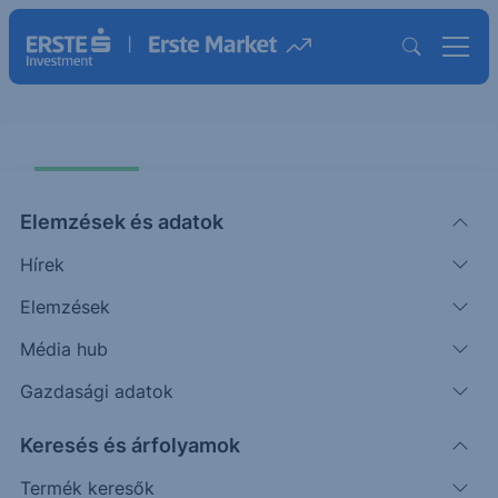
Elemzések és adatok
Hírek
Elemzések
Erste Bank Protect Express One
Star EU Tech EUR 25-28
Média hub
Gazdasági adatok
ISIN: AT0000A3NJV4
Keresés és árfolyamok
Termék működését szemléltető grafikon
Termék keresők