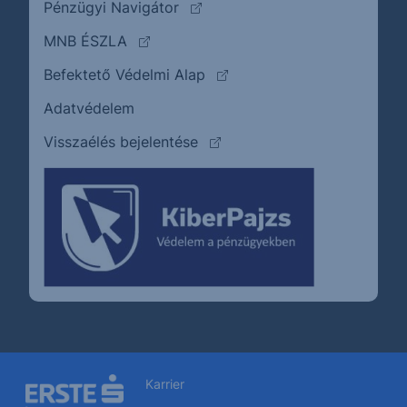
(külső oldalra ugrik)
Pénzügyi Navigátor
(külső oldalra ugrik)
MNB ÉSZLA
(külső oldalra ugrik)
Befektető Védelmi Alap
Adatvédelem
(külső oldalra ugrik)
Visszaélés bejelentése
Karrier