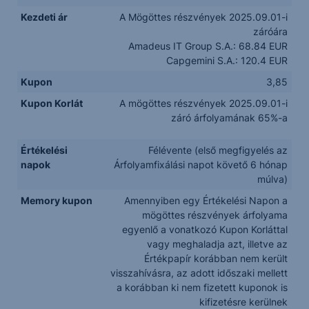
Kezdeti ár
A Mögöttes részvények 2025.09.01-i
záróára
Amadeus IT Group S.A.: 68.84 EUR
Capgemini S.A.: 120.4 EUR
Kupon
3,85
Kupon Korlát
A mögöttes részvények 2025.09.01-i
záró árfolyamának 65%-a
Értékelési
Félévente (első megfigyelés az
napok
Árfolyamfixálási napot követő 6 hónap
múlva)
Memory kupon
Amennyiben egy Értékelési Napon a
mögöttes részvények árfolyama
egyenlő a vonatkozó Kupon Korláttal
vagy meghaladja azt, illetve az
Értékpapír korábban nem került
visszahívásra, az adott időszaki mellett
a korábban ki nem fizetett kuponok is
kifizetésre kerülnek