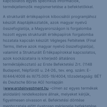
kapcsolatos egyes specifikus információk,
termékjellemzők megismertetése a befektetőkkel.
A strukturált értékpapírok kibocsátói programjához
készült Alaptájékoztatók, azok magyar nyelvű
összefoglalója, a Magyarországon is forgalomba
hozott egyes strukturált értékpapírok forgalomba
hozatala kapcsán készült Végleges Feltételek (Final
Terms, illetve azok magyar nyelvű összefoglalója),
valamint a Strukturált Értékpapírokkal kapcsolatos,
azok kockázataira is kiterjedő általános
terméktájékoztató az Erste Befektetési Zrt. (1148
Budapest, Népfürdő u. 24-26., tev. eng. szám: E-
III/444/4008 és III/75.005-19/4004, tőzsdetagság: BÉT
és Deutsche Börse AG) honlapján
(
www.ersteinvestment.hu
–címen az egyes termékek
aloldalán) rendelkezésre állnak, melyeket kérjük,
figyelmesen olvasson el. Befektetési döntése
meghozatala előtt óvatosan mérlegelje befektetése