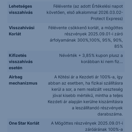
Lehetséges
Félévente (az adott Értékelési napot
visszahívás
követően, első alkalommal 2026.03.02-
Protect Express)
Visszahívási
Félévente csökkenő korlát, a mögöttes
Korlát
részvények 2025.09.01-i záró
árfolyamának 300%,100%, 95%, 90%,
85%
Kifizetés
Névérték + 3,85% kupon plusz a
visszahívás
korábban ki nem fiz...
esetén
Airbag
A Kötési ár a Kezdeti ár 100%-a, így
mechanizmus
abban az esetben, ha fizikai szállításra
kerül a sor, a nem realizált veszteség
jóval kisebb mértékű, mintha a teljes
Kezdeti ár alapján kerülne kiszámításra
a leszállítandó részvények
darabszáma.
One Star Korlát
A Mögöttes részvények 2025.09.01-i
záróárának 100%-a