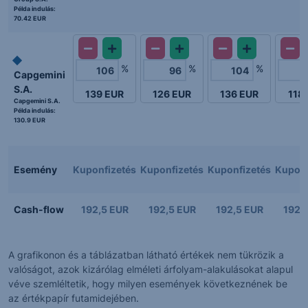
Példa indulás:
70.42 EUR
%
%
%
Capgemini
S.A.
139
EUR
126
EUR
136
EUR
118
Capgemini S.A.
Példa indulás:
130.9 EUR
Esemény
Kuponfizetés
Kuponfizetés
Kuponfizetés
Kuponf
Cash-flow
192,5 EUR
192,5 EUR
192,5 EUR
192,
A grafikonon és a táblázatban látható értékek nem tükrözik a
valóságot, azok kizárólag elméleti árfolyam-alakulásokat alapul
véve szemléltetik, hogy milyen események következnének be
az értékpapír futamidejében.