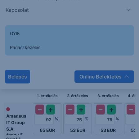
Kapcsolat
200%
150%
GYIK
100%
Panaszkezelés
50%
6. értékelési pont
2. értékelési pont
5. értékelési pont
1. értékelési pont
4. értékelési pont
Indulás
3. értékelési pont
36. hónap
12. hónap
30. hónap
6. hónap
24. hónap
18. hónap
Belépés
Online Befektetés
1. értékelés
2. értékelés
3. értékelés
4. ért
Amadeus
%
%
%
IT Group
S.A.
65
EUR
53
EUR
53
EUR
53
Amadeus IT
Group S.A.