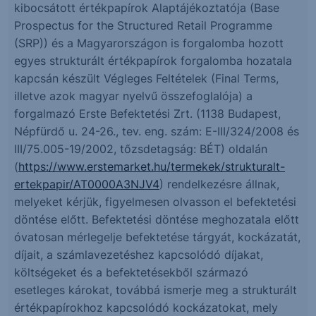
kibocsátott értékpapírok Alaptájékoztatója (Base
Prospectus for the Structured Retail Programme
(SRP)) és a Magyarországon is forgalomba hozott
egyes strukturált értékpapírok forgalomba hozatala
kapcsán készült Végleges Feltételek (Final Terms,
illetve azok magyar nyelvű összefoglalója) a
forgalmazó Erste Befektetési Zrt. (1138 Budapest,
Népfürdő u. 24-26., tev. eng. szám: E-III/324/2008 és
III/75.005-19/2002, tőzsdetagság: BÉT) oldalán
(
https://www.erstemarket.hu/termekek/strukturalt-
ertekpapir/AT0000A3NJV4
) rendelkezésre állnak,
melyeket kérjük, figyelmesen olvasson el befektetési
döntése előtt. Befektetési döntése meghozatala előtt
óvatosan mérlegelje befektetése tárgyát, kockázatát,
díjait, a számlavezetéshez kapcsolódó díjakat,
költségeket és a befektetésekből származó
esetleges károkat, továbbá ismerje meg a strukturált
értékpapírokhoz kapcsolódó kockázatokat, mely