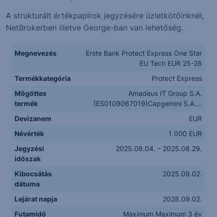
A strukturált értékpapírok jegyzésére üzletkötőinknél,
NetBrokerben illetve George-ban van lehetőség.
Megnevezés
Erste Bank Protect Express One Star
EU Tech EUR 25-28
Termékkategória
Protect Express
Mögöttes
Amadeus IT Group S.A.
termék
(ES0109067019)Capgemini S.A....
Devizanem
EUR
Névérték
1 000 EUR
Jegyzési
2025.08.04. – 2025.08.29.
időszak
Kibocsátás
2025.09.02.
dátuma
Lejárat napja
2028.09.02.
Futamidő
Maximum Maximum 3 év