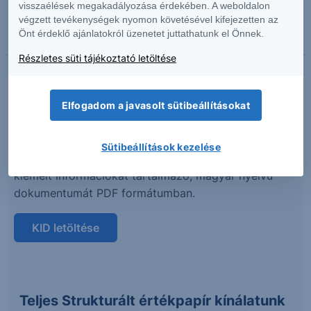
visszaélések megakadályozása érdekében. A weboldalon
kockázatos portfólióból és egy kockázatmentes
végzett tevékenységek nyomon követésével kifejezetten az
pénzpiaci befektetésből tevődik össze, melyek
Önt érdeklő ajánlatokról üzenetet juttathatunk el Önnek.
között a...
Részletes süti tájékoztató letöltése
Kiemelt információkat tartalmazó
Elfogadom a javasolt sütibeállításokat
dokumentum (KID)
Sütibeállítások kezelése
Az alábbi gombra kattintva letöltheti a termék
kiemelt információkat tartalmazó, magyar nyelvű
dokumentumát PDF formátumban.
KID letöltése
Teljes Strukturált értékpapír kínálatunk