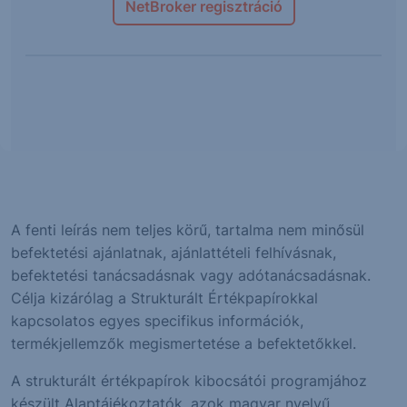
NetBroker regisztráció
A fenti leírás nem teljes körű, tartalma nem minősül
befektetési ajánlatnak, ajánlattételi felhívásnak,
befektetési tanácsadásnak vagy adótanácsadásnak.
Célja kizárólag a Strukturált Értékpapírokkal
kapcsolatos egyes specifikus információk,
termékjellemzők megismertetése a befektetőkkel.
A strukturált értékpapírok kibocsátói programjához
készült Alaptájékoztatók, azok magyar nyelvű