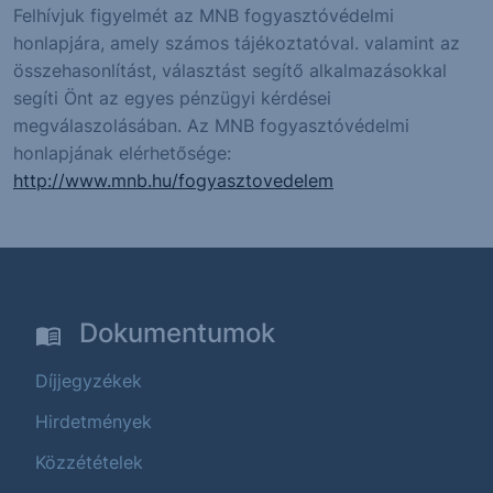
Felhívjuk figyelmét az MNB fogyasztóvédelmi
honlapjára, amely számos tájékoztatóval. valamint az
összehasonlítást, választást segítő alkalmazásokkal
segíti Önt az egyes pénzügyi kérdései
megválaszolásában. Az MNB fogyasztóvédelmi
honlapjának elérhetősége:
http://www.mnb.hu/fogyasztovedelem
Dokumentumok
Díjjegyzékek
Hirdetmények
Közzétételek