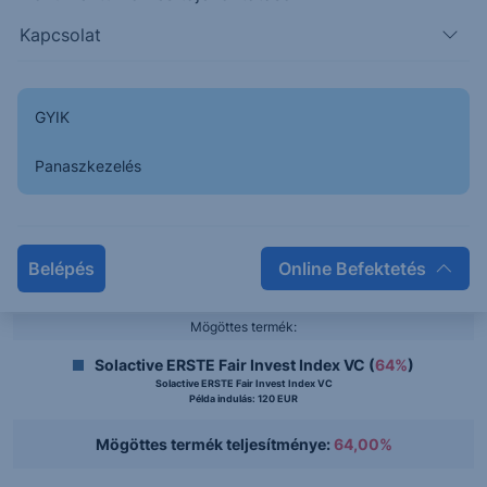
125%
Kapcsolat
100%
GYIK
75%
Panaszkezelés
50%
25%
2022-08-31
2022-04-26
2021-12-20
2025-06-12
2025-02-05
2024-10-01
2024-05-27
2024-01-21
2023-09-16
2023-05-12
2023-01-05
Belépés
Online Befektetés
Mögöttes termék:
Solactive ERSTE Fair Invest Index VC (
64%
)
Solactive ERSTE Fair Invest Index VC
Példa indulás: 120 EUR
Mögöttes termék teljesítménye:
64,00%