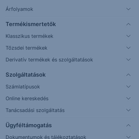
Árfolyamok
Módosítsa a befektetett összeget, válasszon példa eseteket
és figyelje az Esemény és Cash-flow adatok változását!
Termékismertetők
Klasszikus termékek
Véletlenszerű
Oldalazás
Emelkedés
Csökkenés
Tőzsdei termékek
Fordulat
Derivatív termékek és szolgáltatások
(példa esetek)
Befektetés (
HUF
)
Szolgáltatások
Számlatípusok
Újraszámol
Online kereskedés
175%
Tanácsadási szolgáltatás
Solactive ERSTE Fair Invest Index VC
Ügyféltámogatás
150%
Dokumentumok és tájékoztatások