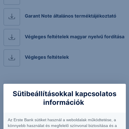
Garant Note általános terméktájékoztató
Végleges feltételek magyar nyelvű fordítása
Végleges feltételek
Piaci információk a termékhez
Sütibeállításokkal kapcsolatos
információk
2021.10.01. 10:51
Solactive ERSTE Fair Invest Index VC
Az Erste Bank sütiket használ a weboldalak működtetése, a
A Solactive ERSTE Future Invest Index VC egy
könnyebb használat és megfelelő színvonal biztosítása és a