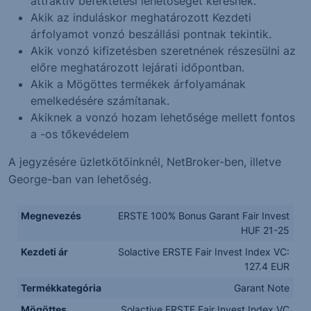
attraktív befektetési lehetőséget keresnek.
Akik az induláskor meghatározott Kezdeti
árfolyamot vonzó beszállási pontnak tekintik.
Akik vonzó kifizetésben szeretnének részesülni az
előre meghatározott lejárati időpontban.
Akik a Mögöttes termékek árfolyamának
emelkedésére számítanak.
Akiknek a vonzó hozam lehetősége mellett fontos
a -os tőkevédelem
A jegyzésére üzletkötőinknél, NetBroker-ben, illetve
George-ban van lehetőség.
Megnevezés
ERSTE 100% Bonus Garant Fair Invest
HUF 21-25
Kezdeti ár
Solactive ERSTE Fair Invest Index VC:
127.4 EUR
Termékkategória
Garant Note
Mögöttes
Solactive ERSTE Fair Invest Index VC