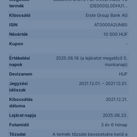
termék
(DE000SL0DHU1...
Kibocsátó
Erste Group Bank AG
ISIN
AT0000A2UNB5
Névérték
10 000 HUF
Kupon
-
Értékelési
2025.06.16 (a lejáratot megelőző 5.
napok
munkanap)
Devizanem
HUF
Jegyzési
2021.12.01. – 2021.12.01.
időszak
Kibocsátás
2021.12.21.
dátuma
Lejárat napja
2025.06.23.
Futamidő
3 év 6 hónap
Tőzsdei
A termék tőzsdei bevezetsére kerül a