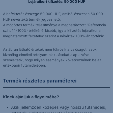
Lejáratkori kifizetés: 50 000 HUF
A befektetés összege 50 000 HUF, amiből összesen 50 000
HUF névértékű termék jegyezhető.
A mögöttes termék teljesítménye a meghatározott "Referencia
szint 1" (100%) értékénél kisebb, így a kifizetés lejáratkor a
meghatározott feltételek szerint a névérték 100%-án történik.
Az ábrán látható értékek nem tükrözik a valóságot, azok
kizárólag elméleti árfolyam-alakulásokat alapul véve
szemléltetik, hogy milyen események következnének be az
értékpapír futamidejében.
Termék részletes paraméterei
Kinek ajánljuk a figyelmébe?
Akik jellemzően közepes vagy hosszú futamidejű,