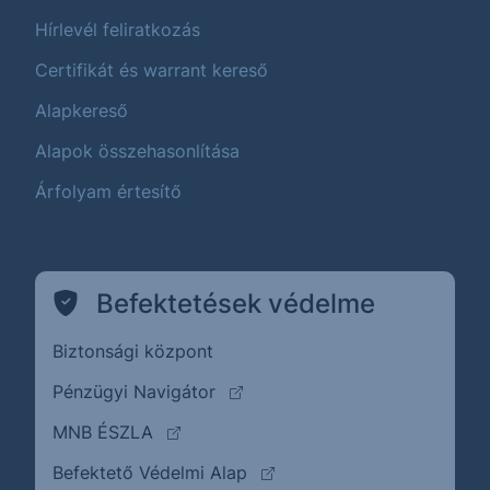
Hírlevél feliratkozás
Certifikát és warrant kereső
Alapkereső
Alapok összehasonlítása
Árfolyam értesítő
Befektetések védelme
Biztonsági központ
(külső oldalra ugrik)
Pénzügyi Navigátor
(külső oldalra ugrik)
MNB ÉSZLA
(külső oldalra ugrik)
Befektető Védelmi Alap