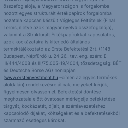
összefoglalója, a Magyarországon is forgalomba
hozott egyes strukturált értékpapírok forgalomba
hozatala kapcsán készült Végleges Feltételek (Final
Terms, illetve azok magyar nyelvű összefoglalója),
valamint a Strukturált Értékpapírokkal kapcsolatos,
azok kockázataira is kiterjedő általános
terméktájékoztató az Erste Befektetési Zrt. (1148
Budapest, Népfürdő u. 24-26., tev. eng. szám: E-
III/444/4008 és III/75.005-19/4004, tőzsdetagság: BÉT
és Deutsche Börse AG) honlapján
(
www.ersteinvestment.hu
–címen az egyes termékek
aloldalán) rendelkezésre állnak, melyeket kérjük,
figyelmesen olvasson el. Befektetési döntése
meghozatala előtt óvatosan mérlegelje befektetése
tárgyát, kockázatát, díjait, a számlavezetéshez
kapcsolódó díjakat, költségeket és a befektetésekből
származó esetleges károkat.