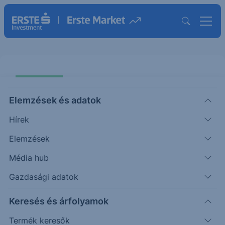
Elemzések és adatok
Hírek
Elemzések
ERSTE 100% Bonus Garant Fair
Invest HUF 21-25
Média hub
Gazdasági adatok
ISIN: AT0000A2UNB5
Keresés és árfolyamok
Termék működését szemléltető grafikon
Termék keresők