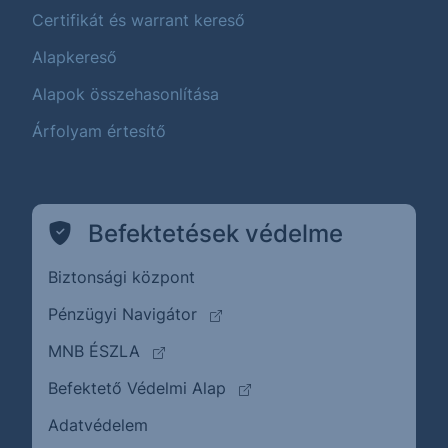
Certifikát és warrant kereső
Alapkereső
Alapok összehasonlítása
Árfolyam értesítő
Befektetések védelme
Biztonsági központ
(külső oldalra ugrik)
Pénzügyi Navigátor
(külső oldalra ugrik)
MNB ÉSZLA
(külső oldalra ugrik)
Befektető Védelmi Alap
Adatvédelem