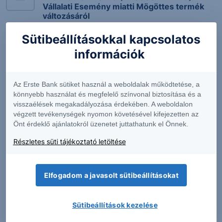
Vállalati Esemény miatti Mögöttes termék
változásáról
Közzététel az Erste Protect Express Euro
Sütibeállításokkal kapcsolatos
Pharma EUR 20-23 (AT0000A2HPY9)
információk
strukturált értékpapír harmadik
megfigyeléséről
Az Erste Bank sütiket használ a weboldalak működtetése, a
Közzététel az Erste Protect Express Euro
könnyebb használat és megfelelő színvonal biztosítása és a
Pharma EUR 20-23 (AT0000A2HPY9)
visszaélések megakadályozása érdekében. A weboldalon
strukturált értékpapír harmadik
megfigyeléséről
végzett tevékenységek nyomon követésével kifejezetten az
Önt érdeklő ajánlatokról üzenetet juttathatunk el Önnek.
Közzététel az Erste Protect Express Euro
Részletes süti tájékoztató letöltése
Pharma EUR 20-23 (AT0000A2HPY9)
strukturált értékpapír második
megfigyeléséről
Elfogadom a javasolt sütibeállításokat
Közzététel az Erste Protect Express Euro
Pharma EUR 20-23 (AT0000A2HPY9)
strukturált értékpapír első megfigyeléséről
Sütibeállítások kezelése