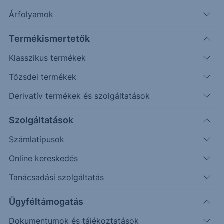
Árfolyamok
Véletlenszerű
Oldalazás
Emelkedés
Csökkenés
(példa esetek)
Termékismertetők
Befektetett összeg (
EUR
)
Klasszikus termékek
Tőzsdei termékek
Újraszámol
Derivatív termékek és szolgáltatások
160%
Fresenius
Sanofi
Szolgáltatások
Visszahívási korlát / Kupon korlát
140%
Számlatípusok
Online kereskedés
120%
Tanácsadási szolgáltatás
100%
Ügyféltámogatás
80%
Dokumentumok és tájékoztatások