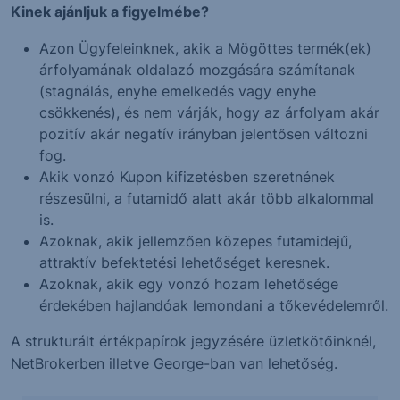
Kinek ajánljuk a figyelmébe?
Azon Ügyfeleinknek, akik a Mögöttes termék(ek)
árfolyamának oldalazó mozgására számítanak
(stagnálás, enyhe emelkedés vagy enyhe
csökkenés), és nem várják, hogy az árfolyam akár
pozitív akár negatív irányban jelentősen változni
fog.
Akik vonzó Kupon kifizetésben szeretnének
részesülni, a futamidő alatt akár több alkalommal
is.
Azoknak, akik jellemzően közepes futamidejű,
attraktív befektetési lehetőséget keresnek.
Azoknak, akik egy vonzó hozam lehetősége
érdekében hajlandóak lemondani a tőkevédelemről.
A strukturált értékpapírok jegyzésére üzletkötőinknél,
NetBrokerben illetve George-ban van lehetőség.