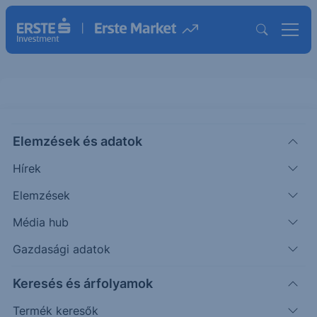
Erste Protect Express Euro
Pharma EUR 20-23
Elemzések és adatok
Hírek
ISIN: AT0000A2HPY9
Elemzések
Termék működését szemléltető grafikon
Média hub
Gazdasági adatok
Mozgassa a grafikon pontjait, vagy adja meg az
árfolyamváltozás pontos értékét, és figyelje az Esemény és
Keresés és árfolyamok
Cash-flow sorok változását!
Termék keresők