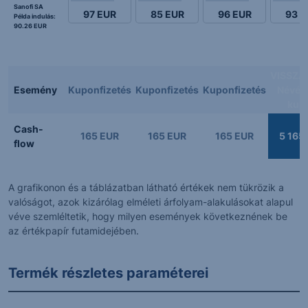
Sanofi SA
97
EUR
85
EUR
96
EUR
93
E
Példa indulás:
90.26 EUR
VISSZA
Esemény
Kuponfizetés
Kuponfizetés
Kuponfizetés
Névért
kup
Cash-
165 EUR
165 EUR
165 EUR
5 165
flow
A grafikonon és a táblázatban látható értékek nem tükrözik a
valóságot, azok kizárólag elméleti árfolyam-alakulásokat alapul
véve szemléltetik, hogy milyen események következnének be
az értékpapír futamidejében.
Termék részletes paraméterei