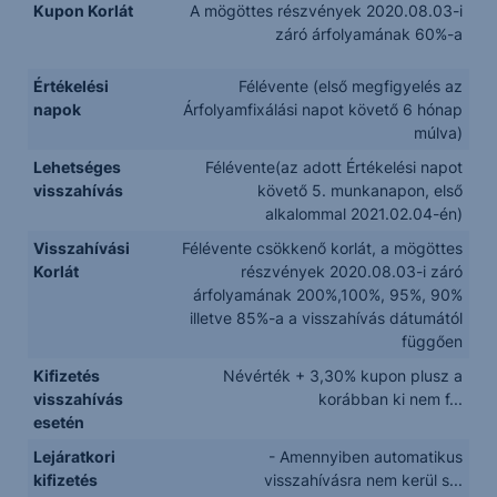
Kupon Korlát
A mögöttes részvények 2020.08.03-i
záró árfolyamának 60%-a
Értékelési
Félévente (első megfigyelés az
napok
Árfolyamfixálási napot követő 6 hónap
múlva)
Lehetséges
Félévente(az adott Értékelési napot
visszahívás
követő 5. munkanapon, első
alkalommal 2021.02.04-én)
Visszahívási
Félévente csökkenő korlát, a mögöttes
Korlát
részvények 2020.08.03-i záró
árfolyamának 200%,100%, 95%, 90%
illetve 85%-a a visszahívás dátumától
függően
Kifizetés
Névérték + 3,30% kupon plusz a
visszahívás
korábban ki nem f...
esetén
Lejáratkori
- Amennyiben automatikus
kifizetés
visszahívásra nem kerül s...