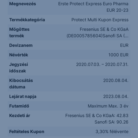
Megnevezés
Erste Protect Express Euro Pharma
EUR 20-23
Termékkategória
Protect Multi Kupon Express
Mögöttes
Fresenius SE & Co KGaA
termék
(DE0005785604)Sanofi SA (...
Devizanem
EUR
Névérték
1000 EUR
Jegyzési
2020.07.03. – 2020.07.31.
időszak
Kibocsátás
2020.08.04.
dátuma
Lejárat napja
2023.08.04.
Futamidő
Maximum Max. 3 év
Kezdeti ár
Fresenius SE & Co KGaA: 42.83
Sanofi SA: 90.26
Feltételes Kupon
3,30% félévente