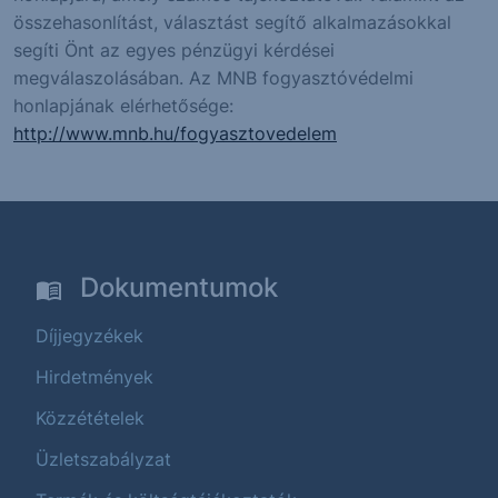
összehasonlítást, választást segítő alkalmazásokkal
segíti Önt az egyes pénzügyi kérdései
megválaszolásában. Az MNB fogyasztóvédelmi
honlapjának elérhetősége:
http://www.mnb.hu/fogyasztovedelem
Dokumentumok
Díjjegyzékek
Hirdetmények
Közzétételek
Üzletszabályzat