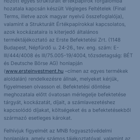
hozott egyes strukturált értékpapírok forgalomba
hozatala kapcsán készült Végleges Feltételek (Final
Terms, illetve azok magyar nyelvű összefoglalója),
valamint a Strukturált Értékpapírokkal kapcsolatos,
azok kockázataira is kiterjedő általános
terméktájékoztató az Erste Befektetési Zrt. (1148
Budapest, Népfürdő u. 24-26., tev. eng. szám: E-
III/444/4008 és III/75.005-19/4004, tőzsdetagság: BÉT
és Deutsche Börse AG) honlapján
(
www.ersteinvestment.hu
–címen az egyes termékek
aloldalán) rendelkezésre állnak, melyeket kérjük,
figyelmesen olvasson el. Befektetési döntése
meghozatala előtt óvatosan mérlegelje befektetése
tárgyát, kockázatát, díjait, a számlavezetéshez
kapcsolódó díjakat, költségeket és a befektetésekből
származó esetleges károkat.
Felhívjuk figyelmét az MNB fogyasztóvédelmi
honlapjára, amely számos tájékoztatóval. valamint az