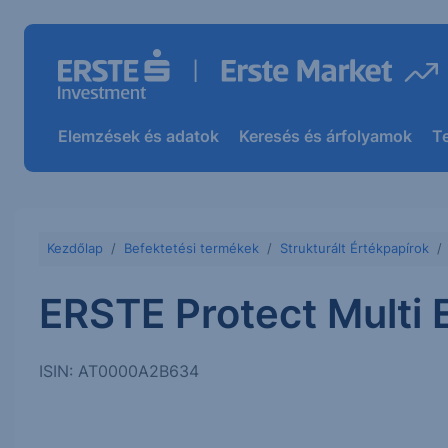
Elemzések és adatok
Keresés és árfolyamok
T
Kezdőlap
Befektetési termékek
Strukturált Értékpapírok
ERSTE Protect Multi 
ISIN: AT0000A2B634