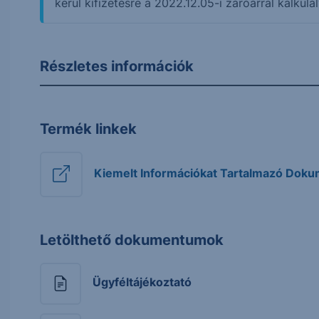
kerül kifizetésre a 2022.12.05-i záróárral kalkulál
Részletes információk
Termék linkek
Kiemelt Információkat Tartalmazó Dok
Letölthető dokumentumok
Ügyféltájékoztató