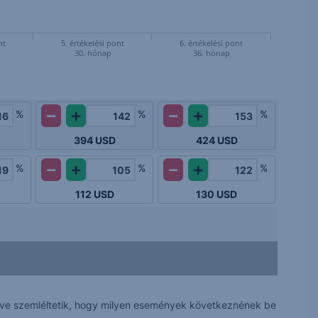
nt
5. értékelési pont
6. értékelési pont
30. hónap
36. hónap
%
%
%
394
USD
424
USD
%
%
%
112
USD
130
USD
 véve szemléltetik, hogy milyen események következnének be