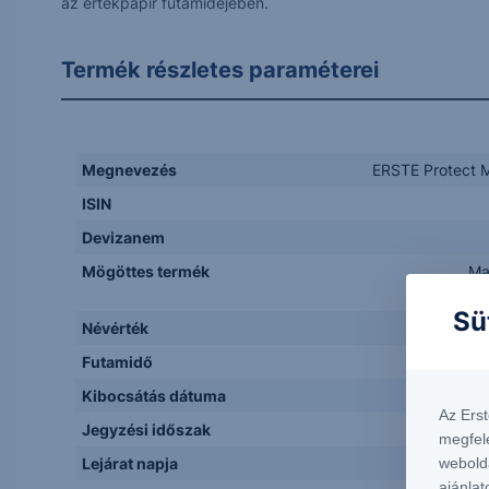
az értékpapír futamidejében.
Termék részletes paraméterei
Megnevezés
ERSTE Protect M
ISIN
Devizanem
Mögöttes termék
Ma
Sü
Névérték
Futamidő
Kibocsátás dátuma
Az Ers
Jegyzési időszak
megfel
Lejárat napja
webold
ajánlat