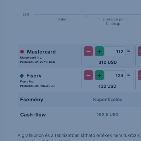
50%
Indulás
1. értékelési pont
6. hónap
%
Mastercard
Mastercard Inc.
310
USD
Példa indulás:
277.15 USD
%
Fiserv
Fiserv Inc.
132
USD
Példa indulás:
106.3 USD
Esemény
Kuponfizetés
Cash-flow
162,5 USD
A grafikonon és a táblázatban látható értékek nem tükrözi