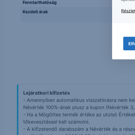
Fenntarthatóság
Részlet
Kezdeti árak
Elf
Lejáratkori kifizetés
- Amennyiben automatikus visszahívásra nem ker
Névérték 100%-ának plusz a kupon (Névérték 3,25
- Ha a Mögöttes termék értéke az utolsó Értékelés
tőkevesztéssel kell számolni.
- A kifizetendő darabszám a Névérték és a részv