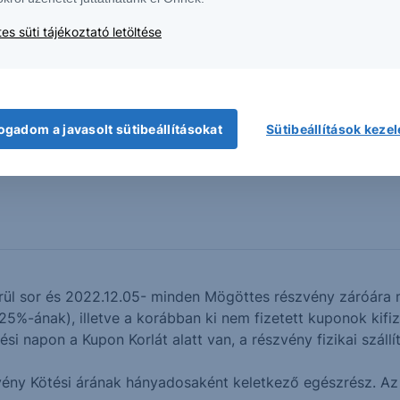
Nem minősített
es süti tájékoztató letöltése
Mastercard Inc.: 290.05
Kifizetés
Névérték 
Fiserv Inc.: 114.61
visszahívás
esetén
Fizikai szállítás
ogadom a javasolt sütibeállításokat
Sütibeállítások keze
Tőzsdei
bevezetés
ül sor és 2022.12.05- minden Mögöttes részvény záróára m
%-ának), illetve a korábban ki nem fizetett kuponok kifize
i napon a Kupon Korlát alatt van, a részvény fizikai szállí
ény Kötési árának hányadosaként keletkező egészrész. Az e