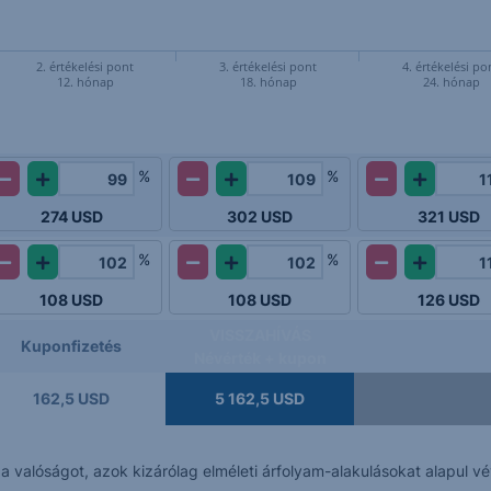
2. értékelési pont
3. értékelési pont
4. értékelési po
12. hónap
18. hónap
24. hónap
%
%
274
USD
302
USD
321
USD
%
%
108
USD
108
USD
126
USD
VISSZAHÍVÁS
Kuponfizetés
Névérték + kupon
162,5 USD
5 162,5 USD
k a valóságot, azok kizárólag elméleti árfolyam-alakulásokat alapul