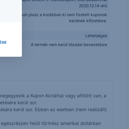
2020.12.14-én)
+ 3,25% kupon plusz a korábban ki nem fizetett kuponok
kerülnek kifizetésre.
Lehetséges
lése
A termék nem kerül tőzsdei bevezetésre
egegyezik a Kupon Korláttal vagy afölött van, a
tésére kerül sor.
tására kerül sor. Ebben az esetben (nem realizált)
gészrészen felüli törtrész amerikai dollárban