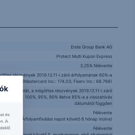
Erste Group Bank AG
Protect Multi Kupon Express
3,25% félévente
öttes részvények 2019.12.11-i záró árfolyamának 60%-a
(Mastercard Inc.: 174.03; Fiserv Inc.: 68.766)
iók
sökkenő korlát, a mögöttes részvények 2019.12.11-i záró
rfolyamának 100%, 95%, 90% illetve 85%-a a visszahívás
dátumától függően
Félévente
at és
figyelés az Árfolyamfixálási napot követő 6 hónap múlva)
n. A
rdeklő
Félévente
 Értékelési napot követő 5. munkanapon, első alkalommal