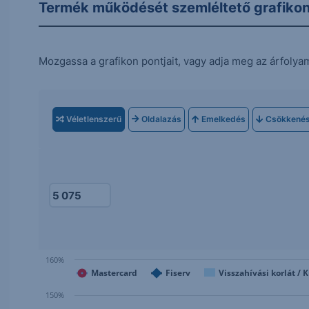
Termék működését szemléltető grafiko
Mozgassa a grafikon pontjait, vagy adja meg az árfolya
Véletlenszerű
Oldalazás
Emelkedés
Csökkené
160%
Mastercard
Fiserv
Visszahívási korlát / 
150%