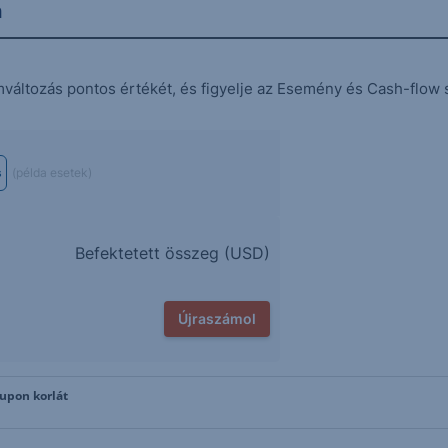
n
mváltozás pontos értékét, és figyelje az Esemény és Cash-flow 
s
(példa esetek)
Befektetett összeg (
USD
)
Újraszámol
Kupon korlát