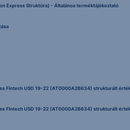
pon Express Struktúra) - Általános terméktájékoztató
tása
ess Fintech USD 19-22 (AT0000A2B634) strukturált érté
ess Fintech USD 19-22 (AT0000A2B634) strukturált érté