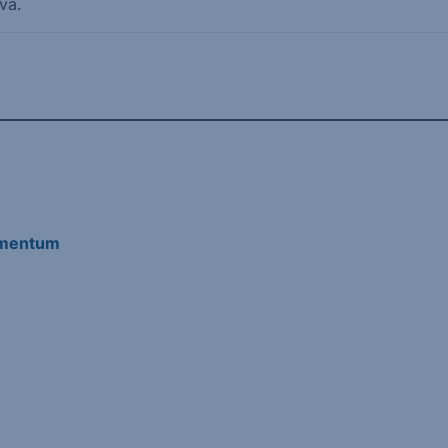
va.
umentum