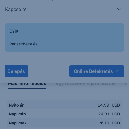
Kapcsolat
GYIK
Panaszkezelés
Napon belüli
Historikus
Legfontosabb adatok
Belépés
Online Befektetés
Piaci információk
Egy részvényre jutó adatok
E
Nyitó ár
24.99
USD
Napi min
24.81
USD
Napi max
26.10
USD