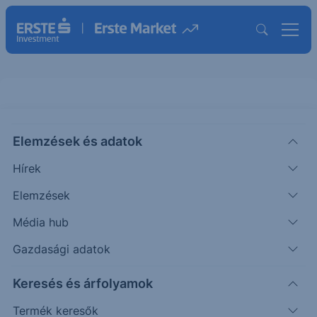
Elemzések és adatok
RARE
(USA)
Ultragenyx Pharmaceutical Inc.
Hírek
ISIN: US90400D1081
Elemzések
25.82
USD
+0.89
+3.57%
Média hub
Időpont: 26.08.06. 22:00
Előző záró:
24.93
(26.08.06.)
Gazdasági adatok
Árfolyamértesítő rögzítése
Keresés és árfolyamok
Termék keresők
További információk kérése