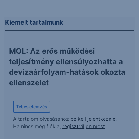
Kiemelt tartalmunk
MOL: Az erős működési
teljesítmény ellensúlyozhatta a
devizaárfolyam-hatások okozta
ellenszelet
Teljes elemzés
A tartalom olvasásához
be kell jelentkeznie
.
Ha nincs még fiókja,
regisztráljon most
.