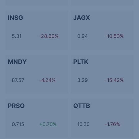
INSG
JAGX
5.31
-28.60%
0.94
-10.53%
MNDY
PLTK
87.57
-4.24%
3.29
-15.42%
PRSO
QTTB
0.715
+0.70%
16.20
-1.76%