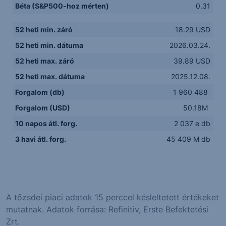
Béta (S&P500-hoz mérten)
0.31
52 heti min. záró
18.29 USD
52 heti min. dátuma
2026.03.24.
52 heti max. záró
39.89 USD
52 heti max. dátuma
2025.12.08.
Forgalom (db)
1 960 488
Forgalom (USD)
50.18M
10 napos átl. forg.
2 037 e db
3 havi átl. forg.
45 409 M db
A tőzsdei piaci adatok 15 perccel késleltetett értékeket
mutatnak. Adatok forrása: Refinitiv, Erste Befektetési
Zrt.