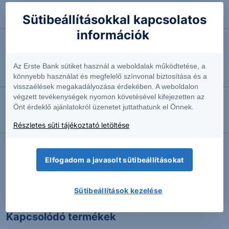
Stabil az agrárkülkereskedelem egyenlege
Sütibeállításokkal kapcsolatos
Vezető agrárszakértő
információk
2024.03.12. 16:20
Aggodalmak a banán jövőjével kapcsolatban
Az Erste Bank sütiket használ a weboldalak működtetése, a
Vezető agrárszakértő
könnyebb használat és megfelelő színvonal biztosítása és a
visszaélések megakadályozása érdekében. A weboldalon
végzett tevékenységek nyomon követésével kifejezetten az
Önt érdeklő ajánlatokról üzenetet juttathatunk el Önnek.
2020.01.16. 10:01
Putyin újrarendezi a sorokat
Részletes süti tájékoztató letöltése
Elfogadom a javasolt sütibeállításokat
További Erste elemzések
Sütibeállítások kezelése
Kapcsolódó termékek