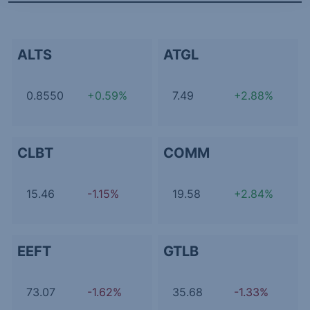
ALTS
ATGL
0.8550
+0.59%
7.49
+2.88%
CLBT
COMM
15.46
-1.15%
19.58
+2.84%
EEFT
GTLB
73.07
-1.62%
35.68
-1.33%