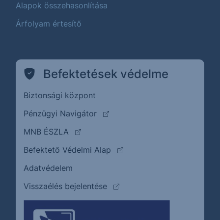
Alapok összehasonlítása
Árfolyam értesítő
Befektetések védelme
Biztonsági központ
(külső oldalra ugrik)
Pénzügyi Navigátor
(külső oldalra ugrik)
MNB ÉSZLA
(külső oldalra ugrik)
Befektető Védelmi Alap
Adatvédelem
(külső oldalra ugrik)
Visszaélés bejelentése