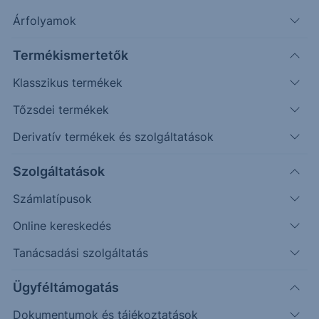
Árfolyamok
Erste Market Pro belépés
Termékismertetők
Klasszikus termékek
Tőzsdei termékek
Derivatív termékek és szolgáltatások
Szolgáltatások
Számlatípusok
Online kereskedés
Ez a grafikon jelenleg nem elérhető.
Tanácsadási szolgáltatás
Ügyféltámogatás
Dokumentumok és tájékoztatások