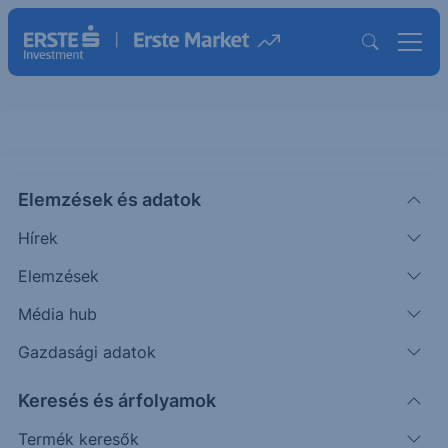
Elemzések és adatok
NWN
(USA)
Northwest Natural Holding
Hírek
Company Ord Shs
Elemzések
ISIN: US66765N1054
Média hub
50.46
USD
-0.31
-0.60%
Időpont: 26.08.07. 22:00
Gazdasági adatok
Előző záró:
50.77
(26.08.07.)
Keresés és árfolyamok
Árfolyamértesítő rögzítése
Termék keresők