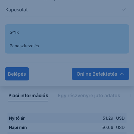
Kapcsolat
50.0000
14:00
16:00
18:00
20:00
GYIK
15:00
18:00
Panaszkezelés
Napon belüli
Historikus
Legfontosabb adatok
Belépés
Online Befektetés
Piaci információk
Egy részvényre jutó adatok
E
Nyitó ár
51.29
USD
Napi min
50.06
USD