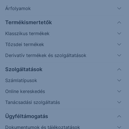
További információk kérése
Árfolyamok
Erste Market Pro belépés
Termékismertetők
Klasszikus termékek
Tőzsdei termékek
Derivatív termékek és szolgáltatások
Szolgáltatások
50.8000
Számlatípusok
50.6000
Online kereskedés
Tanácsadási szolgáltatás
50.4000
Ügyféltámogatás
50.2000
Dokumentumok és tájékoztatások