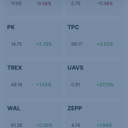
17.05
-0.58%
0.75
-11.38%
PK
TPC
14.75
+2.79%
99.17
+3.55%
TREX
UAVS
49.18
+1.55%
0.91
+27.13%
WAL
ZEPP
81.38
+0.06%
4.74
+1.94%