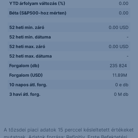
YTD árfolyam változás (%)
0.00
Béta (S&P500-hoz mérten)
0.00
52 heti min. záró
0.00 USD
52 heti min. dátuma
-
52 heti max. záró
0.00 USD
52 heti max. dátuma
-
Forgalom (db)
235 824
Forgalom (USD)
11.89M
10 napos átl. forg.
0 e db
3 havi átl. forg.
0 M db
A tőzsdei piaci adatok 15 perccel késleltetett értékeket
mutatnak. Adatok forrása: Refinitiv, Erste Befektetési