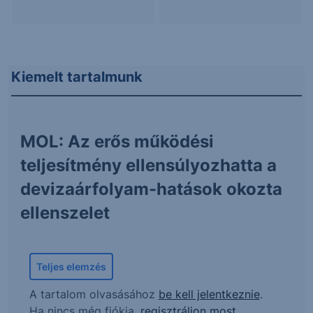
Kiemelt tartalmunk
MOL: Az erős működési
teljesítmény ellensúlyozhatta a
devizaárfolyam-hatások okozta
ellenszelet
Teljes elemzés
A tartalom olvasásához
be kell jelentkeznie
.
Ha nincs még fiókja,
regisztráljon most
.