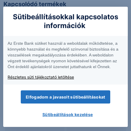
Kapcsolódó termékek
Sütibeállításokkal kapcsolatos
információk
BHR
GL
Az Erste Bank sütiket használ a weboldalak működtetése, a
könnyebb használat és megfelelő színvonal biztosítása és a
2.08
-2.12%
183.76
-1.21%
visszaélések megakadályozása érdekében. A weboldalon
végzett tevékenységek nyomon követésével kifejezetten az
Önt érdeklő ajánlatokról üzenetet juttathatunk el Önnek.
GTE
GTLS
Részletes süti tájékoztató letöltése
8.96
-5.39%
209.92
-
Elfogadom a javasolt sütibeállításokat
Sütibeállítások kezelése
LSBK
NRDY