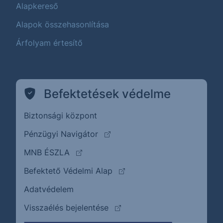
Alapkereső
Alapok összehasonlítása
Árfolyam értesítő
Befektetések védelme
Biztonsági központ
(külső oldalra ugrik)
Pénzügyi Navigátor
(külső oldalra ugrik)
MNB ÉSZLA
(külső oldalra ugrik)
Befektető Védelmi Alap
Adatvédelem
(külső oldalra ugrik)
Visszaélés bejelentése