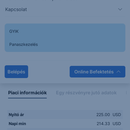
Kapcsolat
212.50
14:00
16:00
18:00
20:00
GYIK
15:00
18:00
Panaszkezelés
Napon belüli
Historikus
Legfontosabb adatok
Belépés
Online Befektetés
Piaci információk
Egy részvényre jutó adatok
E
Nyitó ár
225.00
USD
Napi min
214.33
USD