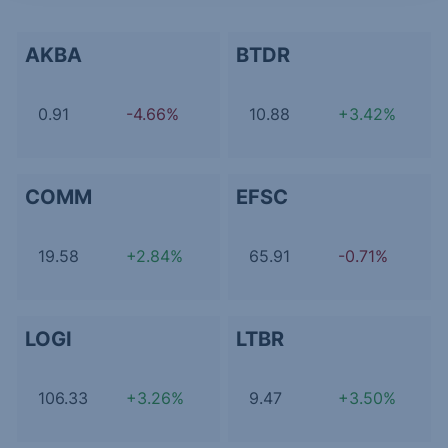
AKBA
BTDR
0.91
-4.66%
10.88
+3.42%
COMM
EFSC
19.58
+2.84%
65.91
-0.71%
LOGI
LTBR
106.33
+3.26%
9.47
+3.50%