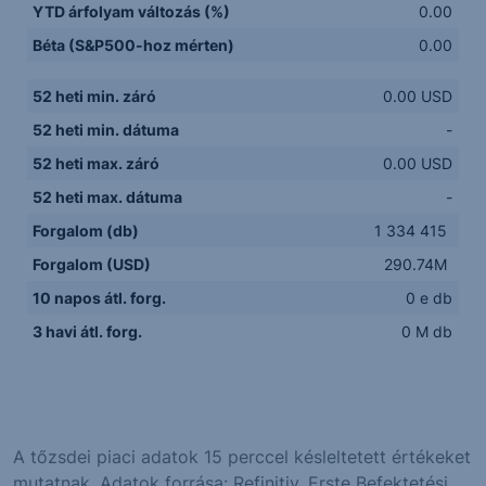
YTD árfolyam változás (%)
0.00
Béta (S&P500-hoz mérten)
0.00
52 heti min. záró
0.00 USD
52 heti min. dátuma
-
52 heti max. záró
0.00 USD
52 heti max. dátuma
-
Forgalom (db)
1 334 415
Forgalom (USD)
290.74M
10 napos átl. forg.
0 e db
3 havi átl. forg.
0 M db
A tőzsdei piaci adatok 15 perccel késleltetett értékeket
mutatnak. Adatok forrása: Refinitiv, Erste Befektetési