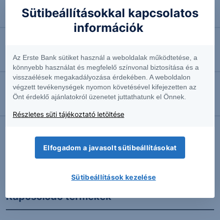
2026.08.07. 10:44
Sütibeállításokkal kapcsolatos
Négyhavi mélyponton a forint
információk
2026.08.07. 10:41
Az Erste Bank sütiket használ a weboldalak működtetése, a
EURUSD: munkapiaci jelentésre várva
könnyebb használat és megfelelő színvonal biztosítása és a
visszaélések megakadályozása érdekében. A weboldalon
végzett tevékenységek nyomon követésével kifejezetten az
2026.08.07. 10:37
Önt érdeklő ajánlatokról üzenetet juttathatunk el Önnek.
Megint emelkedésben az olaj
Részletes süti tájékoztató letöltése
Elfogadom a javasolt sütibeállításokat
További Erste elemzések
Sütibeállítások kezelése
Kapcsolódó termékek