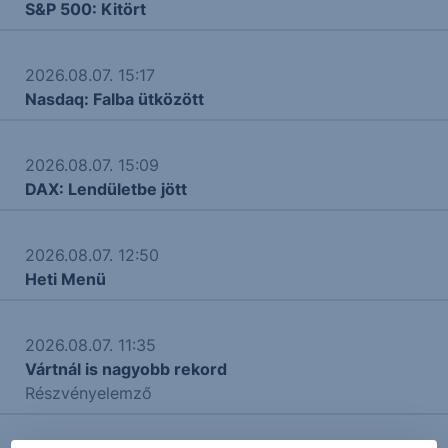
S&P 500: Kitört
2026.08.07. 15:17
Nasdaq: Falba ütközött
2026.08.07. 15:09
DAX: Lendületbe jött
2026.08.07. 12:50
Heti Menü
2026.08.07. 11:35
Vártnál is nagyobb rekord
Részvényelemző