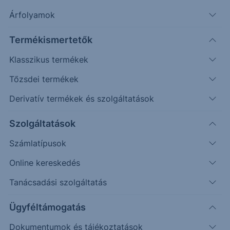
További információk kérése
Árfolyamok
Erste Market Pro belépés
Termékismertetők
Klasszikus termékek
Tőzsdei termékek
Derivatív termékek és szolgáltatások
225.00
Szolgáltatások
Számlatípusok
222.50
Online kereskedés
220.00
Tanácsadási szolgáltatás
217.50
Ügyféltámogatás
215.00
Dokumentumok és tájékoztatások