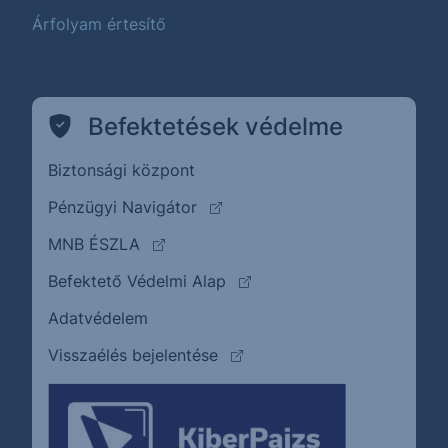
Árfolyam értesítő
Befektetések védelme
Biztonsági központ
(külső oldalra ugrik)
Pénzügyi Navigátor
(külső oldalra ugrik)
MNB ÉSZLA
(külső oldalra ugrik)
Befektető Védelmi Alap
Adatvédelem
(külső oldalra ugrik)
Visszaélés bejelentése