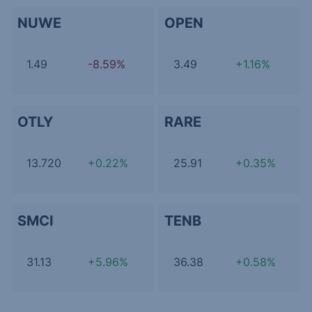
NUWE
OPEN
1.49
-8.59%
3.49
+1.16%
OTLY
RARE
13.720
+0.22%
25.91
+0.35%
SMCI
TENB
31.13
+5.96%
36.38
+0.58%