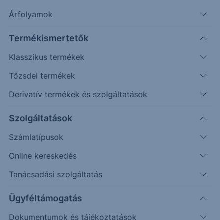
Árfolyamok
Erste Market Pro belépés
Termékismertetők
Klasszikus termékek
Tőzsdei termékek
Derivatív termékek és szolgáltatások
26.8000
Szolgáltatások
Számlatípusok
26.6000
Online kereskedés
Tanácsadási szolgáltatás
26.4000
Ügyféltámogatás
Dokumentumok és tájékoztatások