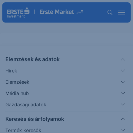
Elemzések és adatok
WBD
(USA)
Warner Bros. Discovery Inc
Hírek
ISIN: US9344231041
Elemzések
26.78
USD
+0.38
+1.44%
Média hub
Időpont: 26.08.07. 22:00
Előző záró:
26.40
(26.08.07.)
Gazdasági adatok
Árfolyamértesítő rögzítése
Keresés és árfolyamok
Termék keresők
További információk kérése