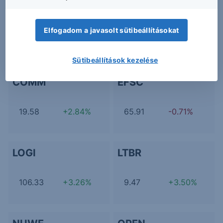
AKBA
BTDR
Elfogadom a javasolt sütibeállításokat
0.91
-4.66%
10.88
+3.42%
Sütibeállítások kezelése
COMM
EFSC
19.58
+2.84%
65.91
-0.71%
LOGI
LTBR
106.33
+3.26%
9.47
+3.50%