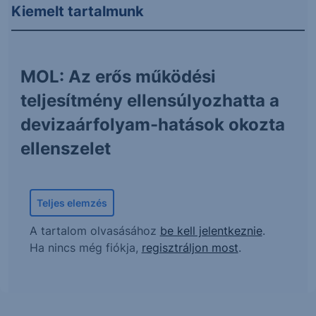
Kiemelt tartalmunk
MOL: Az erős működési
teljesítmény ellensúlyozhatta a
devizaárfolyam-hatások okozta
ellenszelet
Teljes elemzés
A tartalom olvasásához
be kell jelentkeznie
.
Ha nincs még fiókja,
regisztráljon most
.