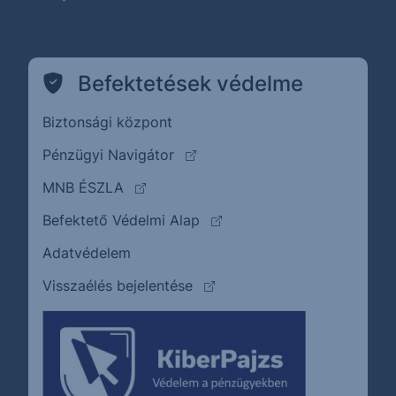
Befektetések védelme
Biztonsági központ
(külső oldalra ugrik)
Pénzügyi Navigátor
(külső oldalra ugrik)
MNB ÉSZLA
(külső oldalra ugrik)
Befektető Védelmi Alap
Adatvédelem
(külső oldalra ugrik)
Visszaélés bejelentése