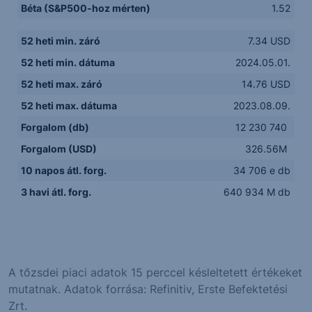
Béta (S&P500-hoz mérten)
1.52
52 heti min. záró
7.34 USD
52 heti min. dátuma
2024.05.01.
52 heti max. záró
14.76 USD
52 heti max. dátuma
2023.08.09.
Forgalom (db)
12 230 740
Forgalom (USD)
326.56M
10 napos átl. forg.
34 706 e db
3 havi átl. forg.
640 934 M db
A tőzsdei piaci adatok 15 perccel késleltetett értékeket
mutatnak. Adatok forrása: Refinitiv, Erste Befektetési
Zrt.