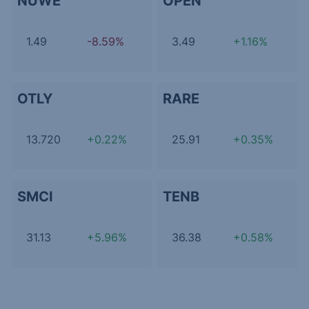
NUWE
OPEN
1.49
-8.59%
3.49
+1.16%
OTLY
RARE
13.720
+0.22%
25.91
+0.35%
SMCI
TENB
31.13
+5.96%
36.38
+0.58%