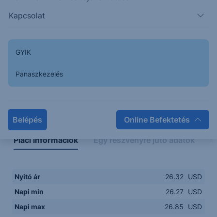
26.2000
14:00
16:00
18:00
20:00
Kapcsolat
15:00
18:00
GYIK
Panaszkezelés
Napon belüli
Historikus
Legfontosabb adatok
Belépés
Online Befektetés
Piaci információk
Egy részvényre jutó adatok
E
Nyitó ár
26.32
USD
Napi min
26.27
USD
Napi max
26.85
USD