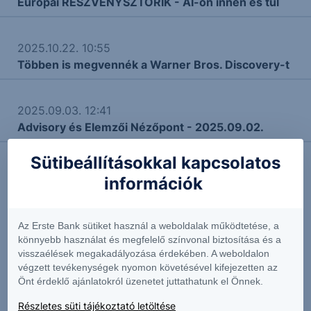
Európai RÉSZVÉNYSZTORIK - AI-on innen és túl
2025.10.22. 10:55
Többen is megvennék a Warner Bros. Discovery-t
2025.09.03. 12:41
Advisory és Elemzői Nézőpont - 2025.09.02.
Sütibeállításokkal kapcsolatos
információk
További Erste elemzések
Az Erste Bank sütiket használ a weboldalak működtetése, a
könnyebb használat és megfelelő színvonal biztosítása és a
Kapcsolódó termékek
visszaélések megakadályozása érdekében. A weboldalon
végzett tevékenységek nyomon követésével kifejezetten az
Önt érdeklő ajánlatokról üzenetet juttathatunk el Önnek.
Részletes süti tájékoztató letöltése