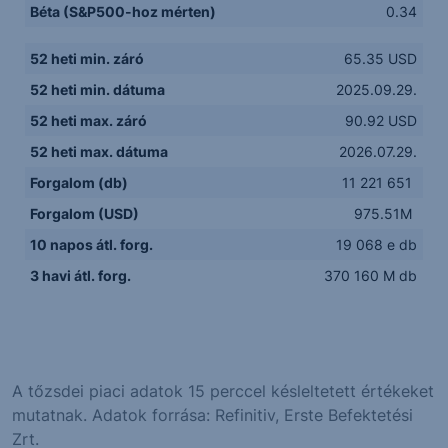
Béta (S&P500-hoz mérten)
0.34
52 heti min. záró
65.35 USD
52 heti min. dátuma
2025.09.29.
52 heti max. záró
90.92 USD
52 heti max. dátuma
2026.07.29.
Forgalom (db)
11 221 651
Forgalom (USD)
975.51M
10 napos átl. forg.
19 068 e db
3 havi átl. forg.
370 160 M db
A tőzsdei piaci adatok 15 perccel késleltetett értékeket
mutatnak. Adatok forrása: Refinitiv, Erste Befektetési
Zrt.