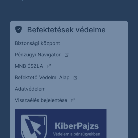
Befektetések védelme
Biztonsági központ
(külső oldalra ugrik)
Pénzügyi Navigátor
(külső oldalra ugrik)
MNB ÉSZLA
(külső oldalra ugrik)
Befektető Védelmi Alap
Adatvédelem
(külső oldalra ugrik)
Visszaélés bejelentése