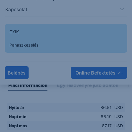
86.0000
14:00
16:00
18:00
20:00
Kapcsolat
15:00
18:00
GYIK
Panaszkezelés
Napon belüli
Historikus
Legfontosabb adatok
Belépés
Online Befektetés
Piaci információk
Egy részvényre jutó adatok
E
Nyitó ár
86.51
USD
Napi min
86.19
USD
Napi max
87.17
USD