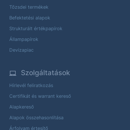
Tőzsdei termékek
Befektetési alapok
Strukturált értékpapírok
Állampapírok
Devizapiac
Szolgáltatások
Hírlevél feliratkozás
Certifikát és warrant kereső
Alapkereső
Alapok összehasonlítása
Árfolyam értesítő