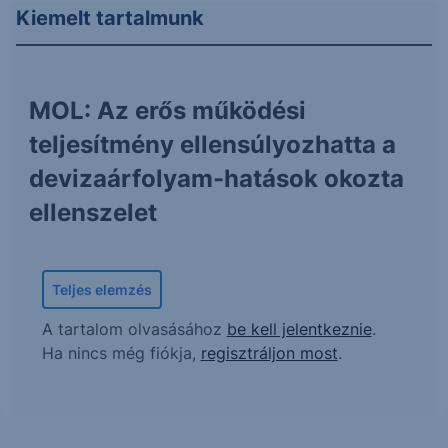
Kiemelt tartalmunk
MOL: Az erős működési
teljesítmény ellensúlyozhatta a
devizaárfolyam-hatások okozta
ellenszelet
Teljes elemzés
A tartalom olvasásához
be kell jelentkeznie
.
Ha nincs még fiókja,
regisztráljon most
.