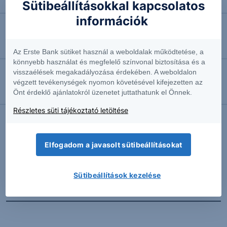
Megint emelkedésben az olaj
Sütibeállításokkal kapcsolatos
információk
2026.07.28. 15:46
A foci-vb dobta meg a Coca-Cola eredményét
Az Erste Bank sütiket használ a weboldalak működtetése, a
könnyebb használat és megfelelő színvonal biztosítása és a
visszaélések megakadályozása érdekében. A weboldalon
2026.04.28. 15:41
végzett tevékenységek nyomon követésével kifejezetten az
Önt érdeklő ajánlatokról üzenetet juttathatunk el Önnek.
Állja a sarat a Coca Cola
Részletes süti tájékoztató letöltése
További Erste elemzések
Elfogadom a javasolt sütibeállításokat
Sütibeállítások kezelése
Kapcsolódó termékek