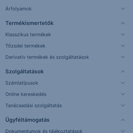
Árfolyamok
Erste Market Pro belépés
Termékismertetők
Klasszikus termékek
Tőzsdei termékek
Derivatív termékek és szolgáltatások
87.0000
Szolgáltatások
86.7500
Számlatípusok
Online kereskedés
86.5000
Tanácsadási szolgáltatás
86.2500
Ügyféltámogatás
Dokumentumok és tájékoztatások