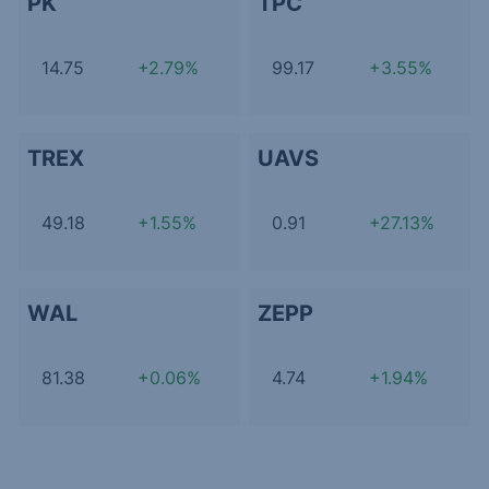
PK
TPC
14.75
+2.79%
99.17
+3.55%
TREX
UAVS
49.18
+1.55%
0.91
+27.13%
WAL
ZEPP
81.38
+0.06%
4.74
+1.94%