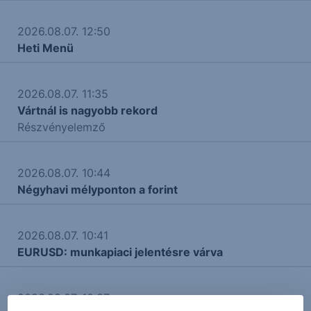
2026.08.07. 12:50
Heti Menü
2026.08.07. 11:35
Vártnál is nagyobb rekord
Részvényelemző
2026.08.07. 10:44
Négyhavi mélyponton a forint
2026.08.07. 10:41
EURUSD: munkapiaci jelentésre várva
2026.08.07. 10:37