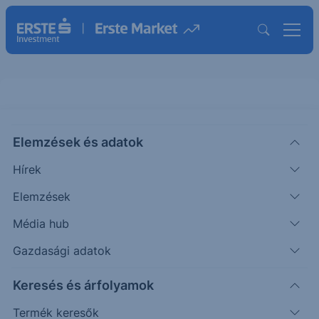
Elemzések és adatok
KO
(USA)
Coca-Cola Co.
Hírek
ISIN: US1912161007
Elemzések
87.06
USD
+0.21
+0.24%
Média hub
Időpont: 26.08.07. 22:00
Előző záró:
86.85
(26.08.07.)
Gazdasági adatok
Árfolyamértesítő rögzítése
Keresés és árfolyamok
Termék keresők
További információk kérése