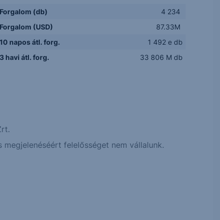
Forgalom (db)
4 234
Forgalom (USD)
87.33M
10 napos átl. forg.
1 492 e db
3 havi átl. forg.
33 806 M db
rt.
 megjelenéséért felelősséget nem vállalunk.