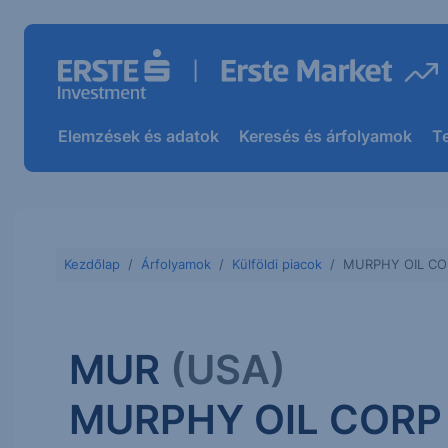
Elemzések és adatok
Keresés és árfolyamok
T
Kezdőlap
Árfolyamok
Külföldi piacok
MURPHY OIL CO
MUR
(USA)
MURPHY OIL CORP