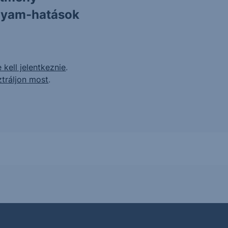
olyam-hatások
 kell jelentkeznie
.
ztráljon most
.