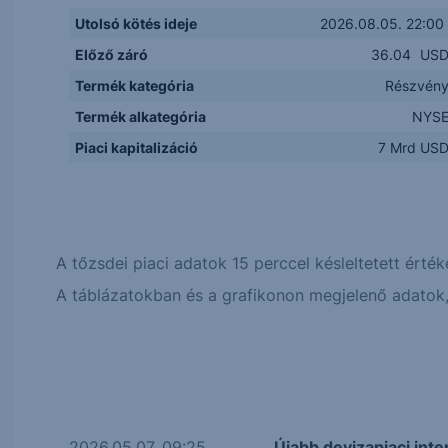
Utolsó kötés ideje
2026.08.05. 22:00
Előző záró
36.04
US
Termék kategória
Részvén
Termék alkategória
NYS
Piaci kapitalizáció
7 Mrd US
A tőzsdei piaci adatok 15 perccel késleltetett érték
A táblázatokban és a grafikonon megjelenő adatok, 
2026.05.07. 09:25
Újabb devizapiaci inte