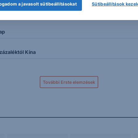
ogadom a javasolt sütibeállításokat
Sütibeállítások keze
 kínai piac
nap
zázaléktól Kína
További Erste elemzések