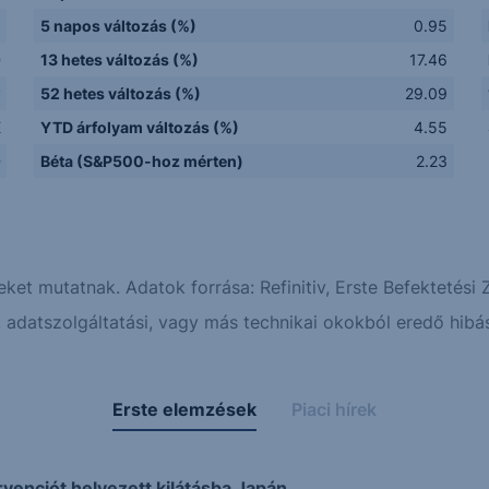
5 napos változás (%)
0.95
D
13 hetes változás (%)
17.46
y
52 hetes változás (%)
29.09
E
YTD árfolyam változás (%)
4.55
D
Béta (S&P500-hoz mérten)
2.23
eket mutatnak. Adatok forrása: Refinitiv, Erste Befektetési Z
adatszolgáltatási, vagy más technikai okokból eredő hibás
Erste elemzések
Piaci hírek
rvenciót helyezett kilátásba Japán