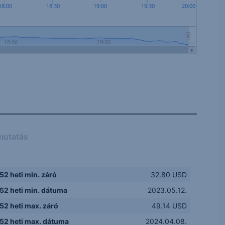
18:00
18:30
19:00
19:30
20:00
18:00
19:00
…
mutatás
52 heti min. záró
32.80 USD
52 heti min. dátuma
2023.05.12.
52 heti max. záró
49.14 USD
52 heti max. dátuma
2024.04.08.