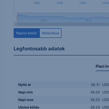
14:00
14:30
15:00
15:30
14:00
15:00
Napon belüli
Historikus
Legfontosabb adatok
Piaci i
Nyitó ár
38.31
US
Napi min
36.00
US
Napi max
38.55
US
Utolsó kötés
36.04
US