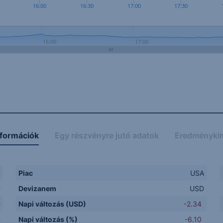
16:00
16:30
17:00
17:30
16:00
17:00
nformációk
Egy részvényre jutó adatok
Eredményki
D
Piac
USA
D
Devizanem
USD
D
Napi változás (USD)
-2.34
D
Napi változás (%)
-6.10