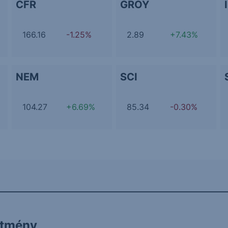
CFR
GROY
166.16
-1.25%
2.89
+7.43%
NEM
SCI
104.27
+6.69%
85.34
-0.30%
ítmény