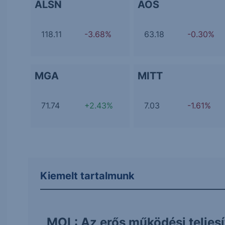
ALSN
AOS
118.11
-3.68%
63.18
-0.30%
MGA
MITT
71.74
+2.43%
7.03
-1.61%
Kiemelt tartalmunk
MOL: Az erős működési teljes