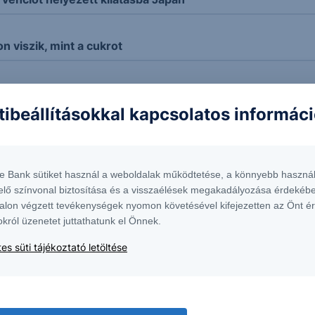
n viszik, mint a cukrot
iára kivetett importvám
tibeállításokkal kapcsolatos informác
 piac a jelentős amerikai készletcsökkentésre és Trump vám
te Bank sütiket használ a weboldalak működtetése, a könnyebb használ
elő színvonal biztosítása és a visszaélések megakadályozása érdekébe
vényhozamot is láthatunk idén?
alon végzett tevékenységek nyomon követésével kifejezetten az Önt é
okról üzenetet juttathatunk el Önnek.
t a MOL
es süti tájékoztató letöltése
tnak Pekingben a következő gazdaságélénkítési csomagr