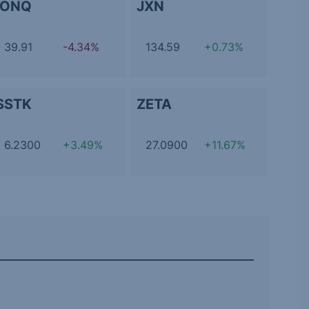
IONQ
JXN
39.91
-4.34%
134.59
+0.73%
SSTK
ZETA
6.2300
+3.49%
27.0900
+11.67%