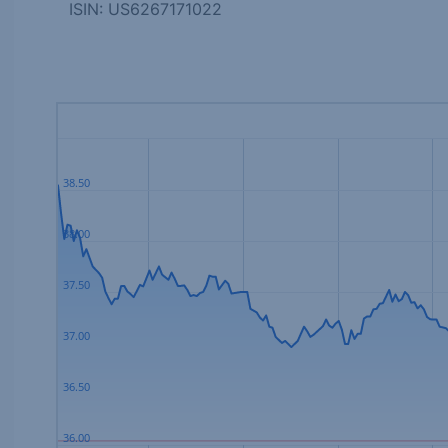
ISIN: US6267171022
38.50
38.00
37.50
37.00
36.50
36.00