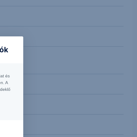
iók
politikai
at és
n. A
rdeklő
ól