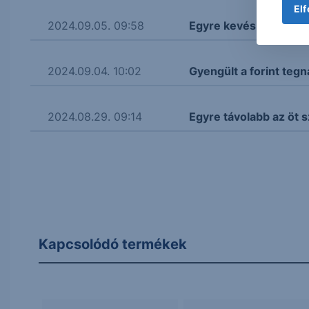
Elf
2024.09.05. 09:58
Egyre kevésbé vonzó a
2024.09.04. 10:02
Gyengült a forint teg
2024.08.29. 09:14
Egyre távolabb az öt s
Kapcsolódó termékek