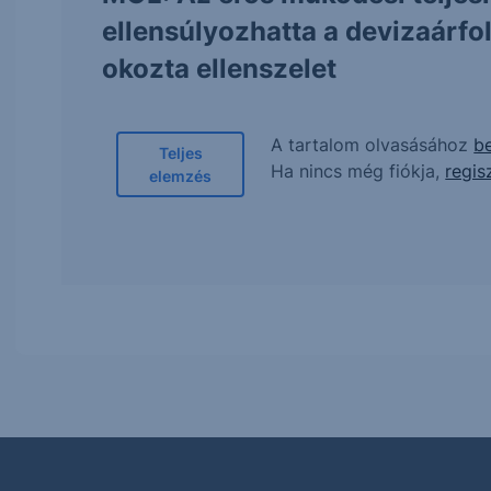
ellensúlyozhatta a devizaárf
okozta ellenszelet
A tartalom olvasásához
be
Teljes
Ha nincs még fiókja,
regis
elemzés