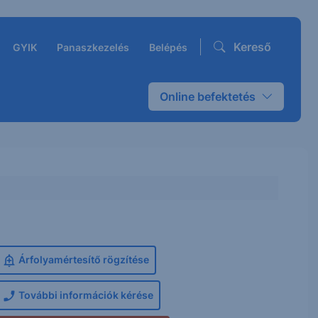
Kereső
GYIK
Panaszkezelés
Belépés
Online befektetés
Árfolyamértesítő rögzítése
További információk kérése