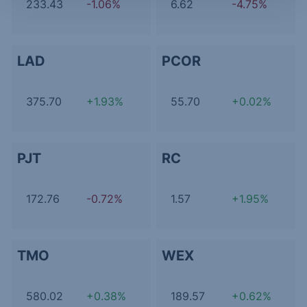
233.43
-1.06%
6.62
-4.75%
LAD
PCOR
375.70
+1.93%
55.70
+0.02%
PJT
RC
172.76
-0.72%
1.57
+1.95%
TMO
WEX
580.02
+0.38%
189.57
+0.62%