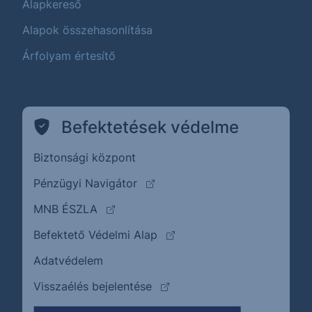
Alapkereső
Alapok összehasonlítása
Árfolyam értesítő
Befektetések védelme
Biztonsági központ
(külső oldalra ugrik)
Pénzügyi Navigátor
(külső oldalra ugrik)
MNB ÉSZLA
(külső oldalra ugrik)
Befektető Védelmi Alap
Adatvédelem
(külső oldalra ugrik)
Visszaélés bejelentése