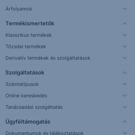
Árfolyamok
Erste Market Pro belépés
Termékismertetők
Klasszikus termékek
Tőzsdei termékek
Derivatív termékek és szolgáltatások
19.00
18.50
Szolgáltatások
Számlatípusok
18.00
Online kereskedés
17.50
Tanácsadási szolgáltatás
17.00
Ügyféltámogatás
16.50
Dokumentumok és tájékoztatások