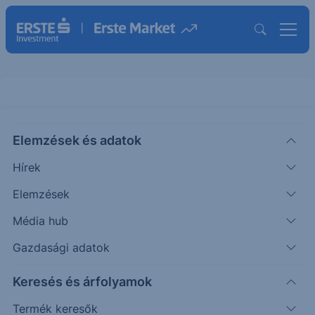
Elemzések és adatok
NEGG
(USA)
Newegg Commerce Inc.
Hírek
ISIN: VGG6483G1000
Elemzések
17.88
USD
+1.18
+7.07%
Média hub
Időpont: 26.08.06. 22:00
Előző záró:
16.70
(26.08.06.)
Gazdasági adatok
Árfolyamértesítő rögzítése
Keresés és árfolyamok
Termék keresők
További információk kérése