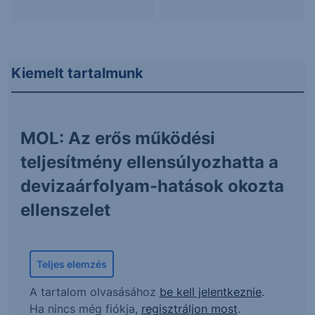
Kiemelt tartalmunk
MOL: Az erős működési
teljesítmény ellensúlyozhatta a
devizaárfolyam-hatások okozta
ellenszelet
Teljes elemzés
A tartalom olvasásához
be kell jelentkeznie
.
Ha nincs még fiókja,
regisztráljon most
.