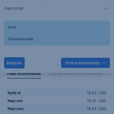
16.00
14:00
16:00
18:00
20:00
Kapcsolat
15:00
18:00
GYIK
Panaszkezelés
Napon belüli
Historikus
Legfontosabb adatok
Belépés
Online Befektetés
Piaci információk
Egy részvényre jutó adatok
E
Nyitó ár
16.62
USD
Napi min
16.20
USD
Napi max
18.93
USD