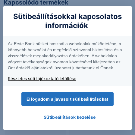
Kapcsolódó termékek
Sütibeállításokkal kapcsolatos
információk
ABEV
ALLY
Az Erste Bank sütiket használ a weboldalak működtetése, a
könnyebb használat és megfelelő színvonal biztosítása és a
3.02
-0.33%
44.06
-1.52%
visszaélések megakadályozása érdekében. A weboldalon
végzett tevékenységek nyomon követésével kifejezetten az
Önt érdeklő ajánlatokról üzenetet juttathatunk el Önnek.
HWM
HXL
Részletes süti tájékoztató letöltése
289.29
-0.73%
102.97
-1.30%
Elfogadom a javasolt sütibeállításokat
Sütibeállítások kezelése
IBM
INSE