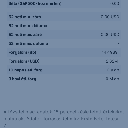
Béta (S&P500-hoz mérten)
0.00
52 heti min. záró
0.00 USD
52 heti min. dátuma
-
52 heti max. záró
0.00 USD
52 heti max. dátuma
-
Forgalom (db)
147 939
Forgalom (USD)
2.62M
10 napos átl. forg.
0 e db
3 havi átl. forg.
0 M db
A tőzsdei piaci adatok 15 perccel késleltetett értékeket
mutatnak. Adatok forrása: Refinitiv, Erste Befektetési
Zrt.