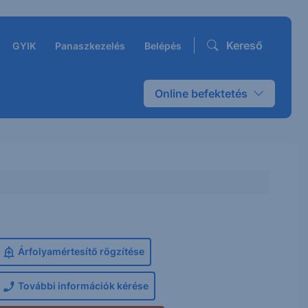
Kereső
GYIK
Panaszkezelés
Belépés
Online befektetés
Árfolyamértesítő rögzítése
További információk kérése