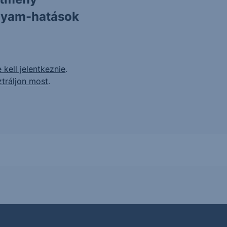
olyam-hatások
 kell jelentkeznie
.
ztráljon most
.