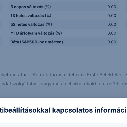
5 napos változás (%)
0.00
F
13 hetes változás (%)
0.00
a
52 hetes változás (%)
0.00
-
YTD árfolyam változás (%)
0.00
F
Béta (S&P500-hoz mérten)
0.00
eket mutatnak. Adatok forrása: Refinitiv, Erste Befektetési Z
adatszolgáltatási, vagy más technikai okokból eredő hibás
Erste elemzések
Piaci hírek
tibeállításokkal kapcsolatos informác
dott az OTP!