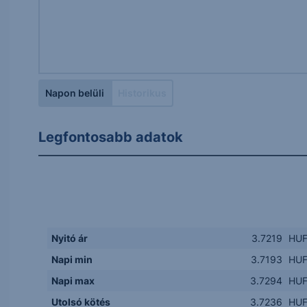
Napon belüli
Historikus
Legfontosabb adatok
Nyitó ár
3.7219
HU
Napi min
3.7193
HU
Napi max
3.7294
HU
Utolsó kötés
3.7236
HU