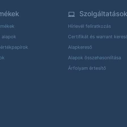
mékek
Szolgáltatáso
ermékek
Hírlevél feliratkozás
i alapok
Certifikát és warrant keres
 értékpapírok
Alapkereső
ok
Alapok összehasonlítása
Árfolyam értesítő