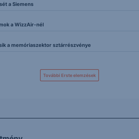
sét a Siemens
mok a WizzAir-nél
 esik a memóriaszektor sztárrészvénye
További Erste elemzések
ítmény