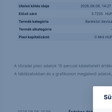
Utolsó kötés ideje
2026.08.06. 14:27
Előző záró
3.7235
HU
Termék kategória
Bankközi deviz
Termék alkategória
Piaci kapitalizáció
0 Mrd HU
A tőzsdei piaci adatok 15 perccel késleltetett érték
A táblázatokban és a grafikonon megjelenő adatok, 
Sü
2026.08.06. 11:39
Érdekes dolgokat mon