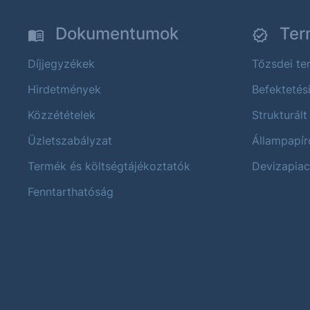
Dokumentumok
Ter
Díjjegyzékek
Tőzsdei t
Hirdetmények
Befektetés
Közzétételek
Strukturált
Üzletszabályzat
Állampapír
Termék és költségtájékoztatók
Devizapiac
Fenntarthatóság