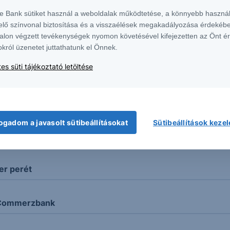
te Bank sütiket használ a weboldalak működtetése, a könnyebb használ
elő színvonal biztosítása és a visszaélések megakadályozása érdekébe
 kurzus
alon végzett tevékenységek nyomon követésével kifejezetten az Önt é
okról üzenetet juttathatunk el Önnek.
nt
es süti tájékoztató letöltése
aj ára
ogadom a javasolt sütibeállításokat
Sütibeállítások keze
l
er perét
a Commerzbank