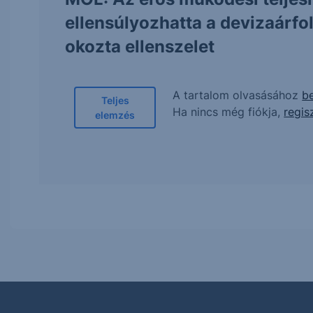
ellensúlyozhatta a devizaárf
okozta ellenszelet
A tartalom olvasásához
be
Teljes
Ha nincs még fiókja,
regis
elemzés