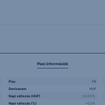
Piaci információk
F
Piac
FX
F
Devizanem
HUF
F
Napi változás (HUF)
+0.0015
F
Napi változás (%)
+0.04