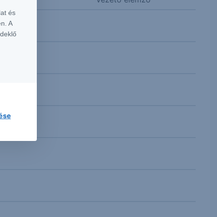
at és
n. A
rdeklő
lése