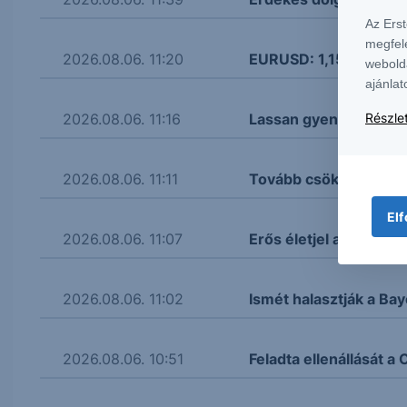
Az Ers
megfel
2026.08.06. 11:20
EURUSD: 1,155 körül a
webold
ajánlat
2026.08.06. 11:16
Lassan gyengül a fori
Részlet
2026.08.06. 11:11
Tovább csökken a kőol
Elf
2026.08.06. 11:07
Erős életjel az aranyná
2026.08.06. 11:02
Ismét halasztják a Bay
2026.08.06. 10:51
Feladta ellenállását 