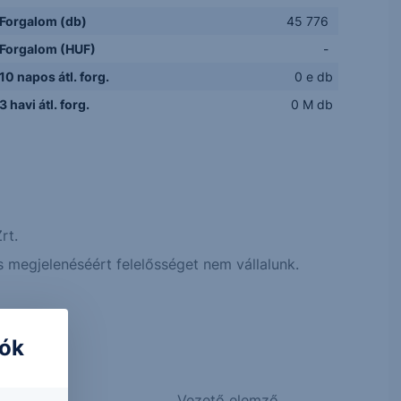
Forgalom (db)
45 776
Forgalom (HUF)
-
10 napos átl. forg.
0 e db
3 havi átl. forg.
0 M db
rt.
 megjelenéséért felelősséget nem vállalunk.
iók
Vezető elemző