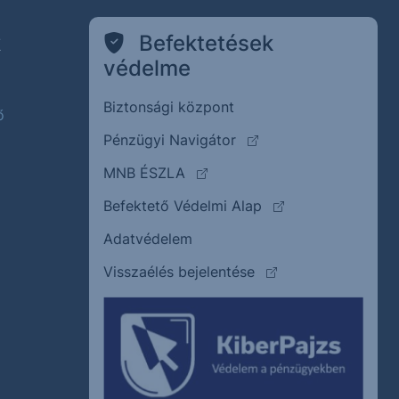
k
Befektetések
védelme
Biztonsági központ
ő
(külső oldalra ugrik)
Pénzügyi Navigátor
(külső oldalra ugrik)
MNB ÉSZLA
(külső oldalra ugrik
Befektető Védelmi Alap
Adatvédelem
(külső oldalra ugrik)
Visszaélés bejelentése