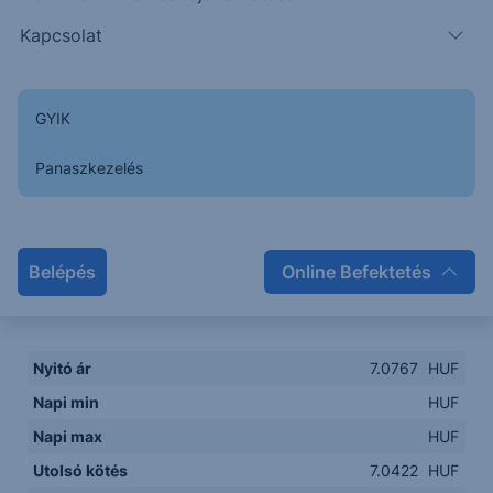
Kapcsolat
GYIK
Napon belüli
Historikus
Panaszkezelés
Legfontosabb adatok
Belépés
Online Befektetés
Piaci információk
Nyitó ár
7.0767
HUF
Napi min
HUF
Napi max
HUF
Utolsó kötés
7.0422
HUF