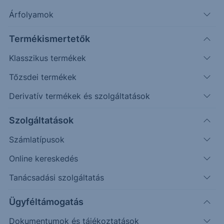
Erste Market Pro belépés
Árfolyamok
Termékismertetők
Klasszikus termékek
Tőzsdei termékek
Derivatív termékek és szolgáltatások
Szolgáltatások
Számlatípusok
Ez a grafikon jelenleg nem elérhető.
Online kereskedés
Tanácsadási szolgáltatás
Ügyféltámogatás
Dokumentumok és tájékoztatások