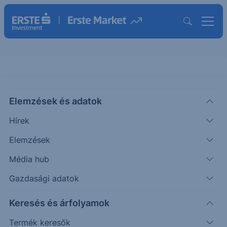
Elemzések és adatok
USDHRK
(FX)
ISIN: USDHRK
Hírek
7.0422
HUF
-0.0264
-0.37%
Elemzések
Időpont: 26.08.07. 11:24
Előző záró:
7.0422
(26.08.06.)
Média hub
Gazdasági adatok
Árfolyamértesítő rögzítése
Keresés és árfolyamok
További információk kérése
Termék keresők