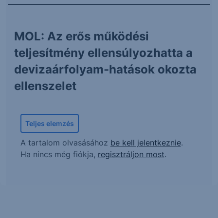
MOL: Az erős működési
teljesítmény ellensúlyozhatta a
devizaárfolyam-hatások okozta
ellenszelet
Teljes elemzés
A tartalom olvasásához
be kell jelentkeznie
.
Ha nincs még fiókja,
regisztráljon most
.