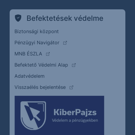
Befektetések védelme
Biztonsági központ
(külső oldalra ugrik)
Pénzügyi Navigátor
(külső oldalra ugrik)
MNB ÉSZLA
(külső oldalra ugrik)
Befektető Védelmi Alap
Adatvédelem
(külső oldalra ugrik)
Visszaélés bejelentése