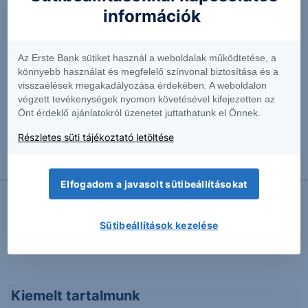
adatszolgáltatási, vagy más technikai okokból eredő
információk
hibás megjelenéséért felelősséget nem vállalunk.
Az Erste Bank sütiket használ a weboldalak működtetése, a
könnyebb használat és megfelelő színvonal biztosítása és a
Erste elemzések
Piaci hírek
visszaélések megakadályozása érdekében. A weboldalon
végzett tevékenységek nyomon követésével kifejezetten az
Önt érdeklő ajánlatokról üzenetet juttathatunk el Önnek.
2014.03.21. 08:58
Részletes süti tájékoztató letöltése
A Horvát kunával (HRK) bővült az elérhető forex
termékek köre
Elfogadom a javasolt sütibeállításokat
Sütibeállítások kezelése
További Erste elemzések
Kiemelt tartalmunk