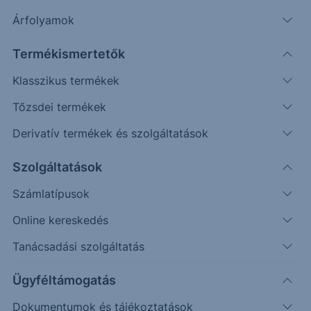
Erste Market Pro belépés
Árfolyamok
Termékismertetők
Klasszikus termékek
Tőzsdei termékek
6.7500
Derivatív termékek és szolgáltatások
Szolgáltatások
6.7490
Számlatípusok
6.7480
Online kereskedés
Tanácsadási szolgáltatás
6.7470
Ügyféltámogatás
6.7460
Dokumentumok és tájékoztatások
08:00
16:00
8. Aug
08:00
16:00