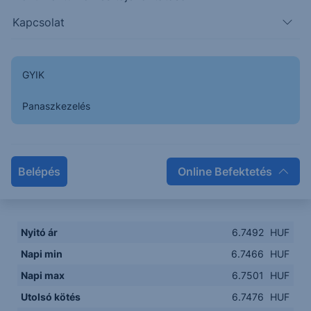
Kapcsolat
8. Aug
GYIK
Napon belüli
Historikus
Panaszkezelés
Legfontosabb adatok
Belépés
Online Befektetés
Piaci információk
Nyitó ár
6.7492
HUF
Napi min
6.7466
HUF
Napi max
6.7501
HUF
Utolsó kötés
6.7476
HUF