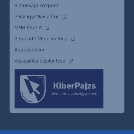
Biztonsági központ
(külső oldalra ugrik)
Pénzügyi Navigátor
(külső oldalra ugrik)
MNB ÉSZLA
(külső oldalra ugrik)
Befektető Védelmi Alap
Adatvédelem
(külső oldalra ugrik)
Visszaélés bejelentése