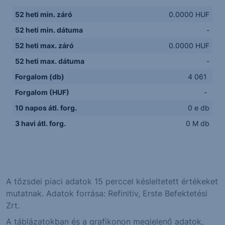
52 heti min. záró
0.0000 HUF
52 heti min. dátuma
-
52 heti max. záró
0.0000 HUF
52 heti max. dátuma
-
Forgalom (db)
4 061
Forgalom (HUF)
-
10 napos átl. forg.
0 e db
3 havi átl. forg.
0 M db
A tőzsdei piaci adatok 15 perccel késleltetett értékeket
mutatnak. Adatok forrása: Refinitiv, Erste Befektetési
Zrt.
A táblázatokban és a grafikonon megjelenő adatok,