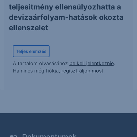
teljesítmény ellensúlyozhatta a
devizaárfolyam-hatások okozta
ellenszelet
Teljes elemzés
A tartalom olvasásához
be kell jelentkeznie
.
Ha nincs még fiókja,
regisztráljon most
.
Dokumentumok