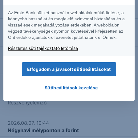
2026.08.07. 15:17
Nasdaq: Falba ütközött
Az Erste Bank sütiket használ a weboldalak működtetése, a
könnyebb használat és megfelelő színvonal biztosítása és a
visszaélések megakadályozása érdekében. A weboldalon
végzett tevékenységek nyomon követésével kifejezetten az
2026.08.07. 15:09
Önt érdeklő ajánlatokról üzenetet juttathatunk el Önnek.
DAX: Lendületbe jött
Részletes süti tájékoztató letöltése
2026.08.07. 12:50
Heti Menü
Elfogadom a javasolt sütibeállításokat
2026.08.07. 11:35
Sütibeállítások kezelése
Vártnál is nagyobb rekord
Részvényelemző
2026.08.07. 10:44
Négyhavi mélyponton a forint