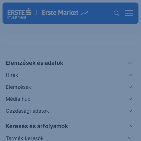
Elemzések és adatok
USDCNY
(FX)
ISIN: USDCNY
Hírek
6.7476
CNY
-0.0016
-0.02%
Elemzések
Időpont: 26.08.08. 16:29
Előző záró:
6.7476
(26.08.06.)
Média hub
Gazdasági adatok
Árfolyamértesítő rögzítése
Keresés és árfolyamok
További információk kérése
Termék keresők