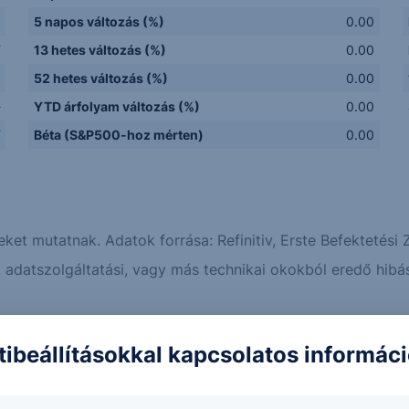
5 napos változás (%)
0.00
F
13 hetes változás (%)
0.00
a
52 hetes változás (%)
0.00
-
YTD árfolyam változás (%)
0.00
F
Béta (S&P500-hoz mérten)
0.00
eket mutatnak. Adatok forrása: Refinitiv, Erste Befektetési Z
adatszolgáltatási, vagy más technikai okokból eredő hibás
Erste elemzések
Piaci hírek
tibeállításokkal kapcsolatos informác
z amerikai munkaerőpiac