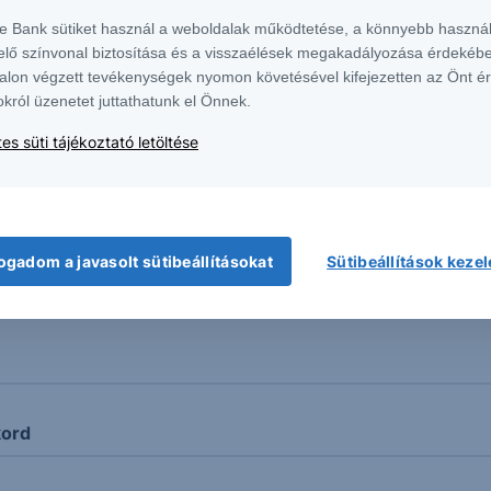
te Bank sütiket használ a weboldalak működtetése, a könnyebb használ
elő színvonal biztosítása és a visszaélések megakadályozása érdekébe
ikai napelemes vállalatok
alon végzett tevékenységek nyomon követésével kifejezetten az Önt é
okról üzenetet juttathatunk el Önnek.
es süti tájékoztató letöltése
t
ogadom a javasolt sütibeállításokat
Sütibeállítások keze
kord