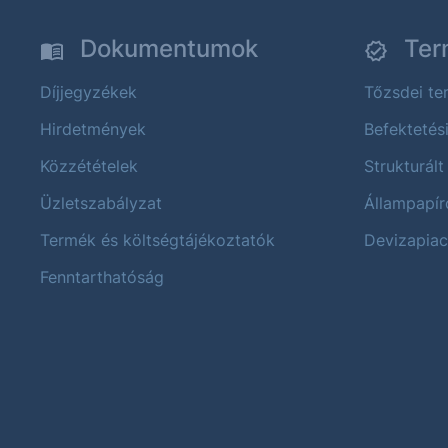
Dokumentumok
Ter
Díjjegyzékek
Tőzsdei t
Hirdetmények
Befektetés
Közzétételek
Strukturált
Üzletszabályzat
Állampapír
Termék és költségtájékoztatók
Devizapiac
Fenntarthatóság