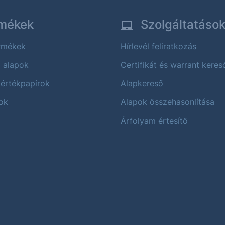
mékek
Szolgáltatáso
ermékek
Hírlevél feliratkozás
i alapok
Certifikát és warrant keres
 értékpapírok
Alapkereső
ok
Alapok összehasonlítása
Árfolyam értesítő