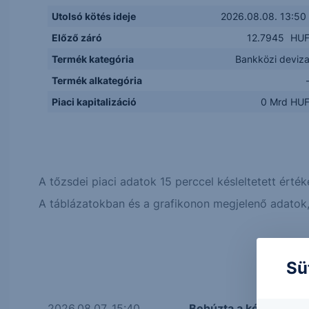
Utolsó kötés ideje
2026.08.08. 13:50
Előző záró
12.7945
HU
Termék kategória
Bankközi deviz
Termék alkategória
Piaci kapitalizáció
0 Mrd HU
A tőzsdei piaci adatok 15 perccel késleltetett érték
A táblázatokban és a grafikonon megjelenő adatok, 
Sü
2026.08.07. 15:40
Behúzta a kéziféket a