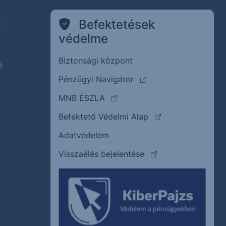
k
Befektetések
védelme
Biztonsági központ
ő
(külső oldalra ugrik)
Pénzügyi Navigátor
(külső oldalra ugrik)
MNB ÉSZLA
(külső oldalra ugrik
Befektető Védelmi Alap
Adatvédelem
(külső oldalra ugrik)
Visszaélés bejelentése