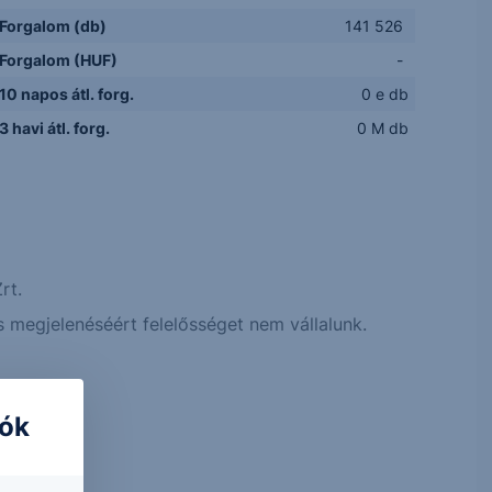
Forgalom (db)
141 526
Forgalom (HUF)
-
10 napos átl. forg.
0 e db
3 havi átl. forg.
0 M db
rt.
 megjelenéséért felelősséget nem vállalunk.
iók