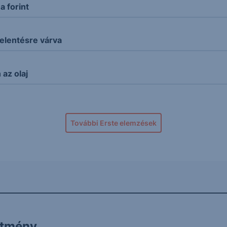
 forint
elentésre várva
az olaj
További Erste elemzések
ítmény