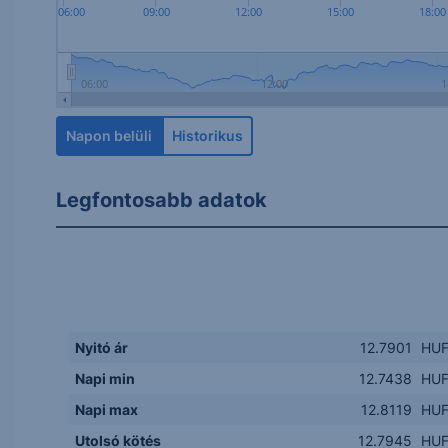
06:00
09:00
12:00
15:00
18:00
06:00
12:00
1
Napon belüli
Historikus
Legfontosabb adatok
Nyitó ár
12.7901
HU
Napi min
12.7438
HU
Napi max
12.8119
HU
Utolsó kötés
12.7945
HU