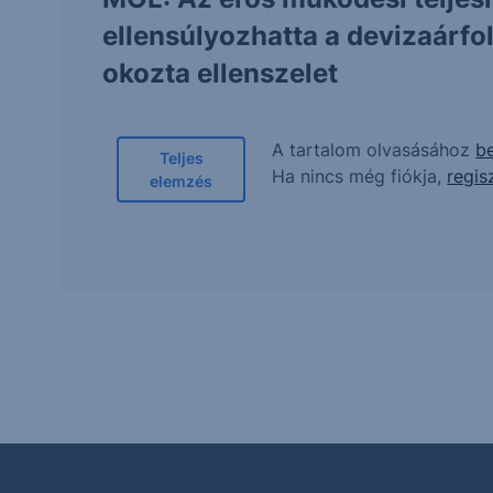
ellensúlyozhatta a devizaárf
okozta ellenszelet
A tartalom olvasásához
be
Teljes
Ha nincs még fiókja,
regis
elemzés