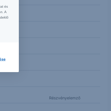
at és
n. A
rdeklő
lése
Részvényelemző