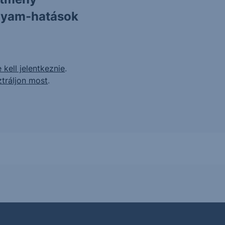
olyam-hatások
 kell jelentkeznie
.
ztráljon most
.