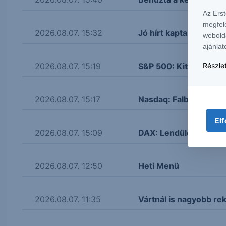
Az Ers
megfel
2026.08.07. 15:32
Jó hírt kaptak az amer
webold
ajánlat
2026.08.07. 15:19
S&P 500: Kitört
Részlet
2026.08.07. 15:17
Nasdaq: Falba ütközöt
Elf
2026.08.07. 15:09
DAX: Lendületbe jött
2026.08.07. 12:50
Heti Menü
2026.08.07. 11:35
Vártnál is nagyobb re