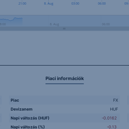
21:00
8. Aug
03:00
06:00
09
8:00
8. Aug
06:00
Piaci információk
F
Piac
FX
F
Devizanem
HUF
F
Napi változás (HUF)
-0.0162
F
Napi változás (%)
-0.13