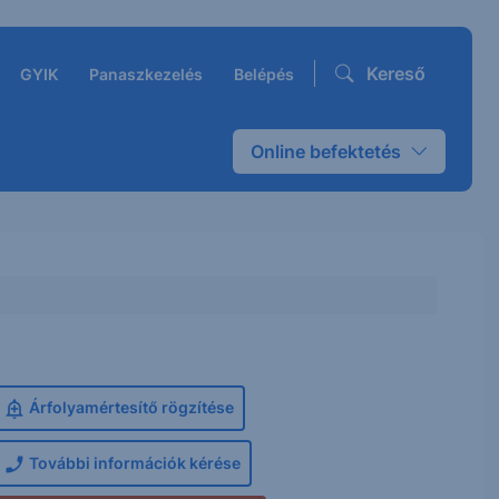
Kereső
GYIK
Panaszkezelés
Belépés
Online befektetés
Árfolyamértesítő rögzítése
További információk kérése