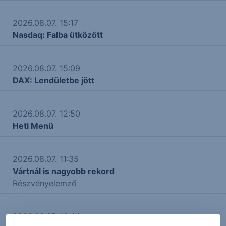
2026.08.07. 15:17
Nasdaq: Falba ütközött
2026.08.07. 15:09
DAX: Lendületbe jött
2026.08.07. 12:50
Heti Menü
2026.08.07. 11:35
Vártnál is nagyobb rekord
Részvényelemző
2026.08.07. 10:44