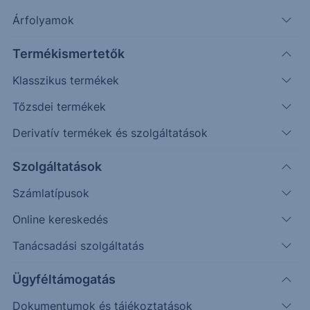
Árfolyamok
Erste Market Pro belépés
Termékismertetők
Klasszikus termékek
Tőzsdei termékek
Derivatív termékek és szolgáltatások
20.4000
Szolgáltatások
Számlatípusok
20.2000
Online kereskedés
Tanácsadási szolgáltatás
20.0000
Ügyféltámogatás
Dokumentumok és tájékoztatások