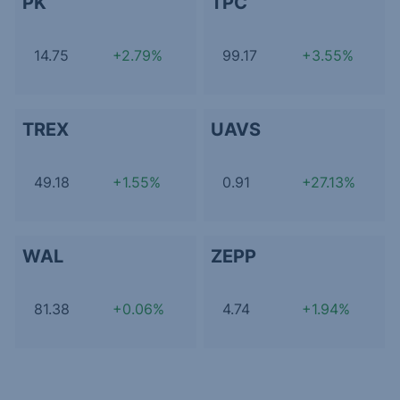
PK
TPC
14.75
+2.79%
99.17
+3.55%
TREX
UAVS
49.18
+1.55%
0.91
+27.13%
WAL
ZEPP
81.38
+0.06%
4.74
+1.94%