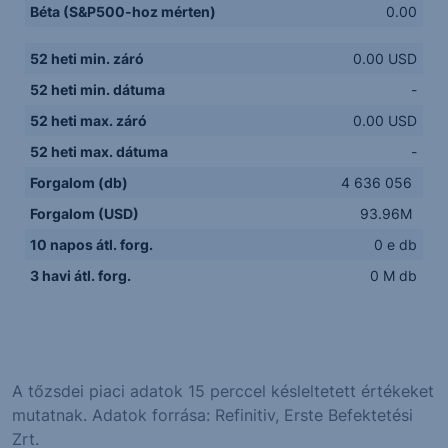
Béta (S&P500-hoz mérten)
0.00
52 heti min. záró
0.00 USD
52 heti min. dátuma
-
52 heti max. záró
0.00 USD
52 heti max. dátuma
-
Forgalom (db)
4 636 056
Forgalom (USD)
93.96M
10 napos átl. forg.
0 e db
3 havi átl. forg.
0 M db
A tőzsdei piaci adatok 15 perccel késleltetett értékeket
mutatnak. Adatok forrása: Refinitiv, Erste Befektetési
Zrt.