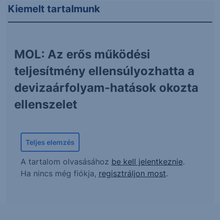
Kiemelt tartalmunk
MOL: Az erős működési
teljesítmény ellensúlyozhatta a
devizaárfolyam-hatások okozta
ellenszelet
Teljes elemzés
A tartalom olvasásához
be kell jelentkeznie
.
Ha nincs még fiókja,
regisztráljon most
.