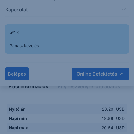
19.8000
14:00
16:00
18:00
20:00
Kapcsolat
15:00
18:00
GYIK
Panaszkezelés
Napon belüli
Historikus
Legfontosabb adatok
Belépés
Online Befektetés
Piaci információk
Egy részvényre jutó adatok
E
Nyitó ár
20.20
USD
Napi min
19.88
USD
Napi max
20.54
USD