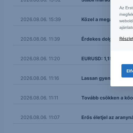
Az Ers
megfel
2026.08.06. 15:39
Közel a megállapodás
webold
ajánlat
2026.08.06. 11:39
Érdekes dolgokat mon
Részlet
2026.08.06. 11:20
EURUSD: 1,155 körül a
Elf
2026.08.06. 11:16
Lassan gyengül a fori
2026.08.06. 11:11
Tovább csökken a kőol
2026.08.06. 11:07
Erős életjel az aranyná