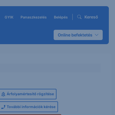
Kereső
GYIK
Panaszkezelés
Belépés
Online befektetés
Árfolyamértesítő rögzítése
További információk kérése