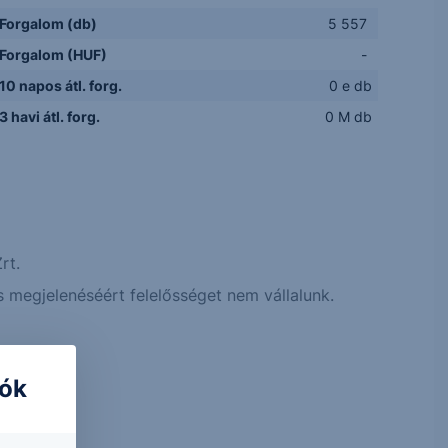
Forgalom (db)
5 557
Forgalom (HUF)
-
10 napos átl. forg.
0 e db
3 havi átl. forg.
0 M db
rt.
 megjelenéséért felelősséget nem vállalunk.
iók