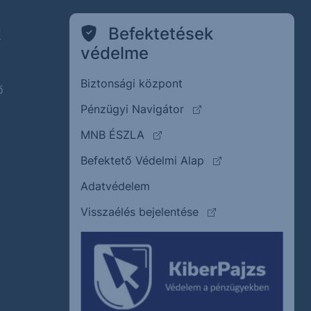
k
Befektetések
védelme
Biztonsági központ
ő
(külső oldalra ugrik)
Pénzügyi Navigátor
(külső oldalra ugrik)
MNB ÉSZLA
(külső oldalra ugrik
Befektető Védelmi Alap
Adatvédelem
(külső oldalra ugrik)
Visszaélés bejelentése