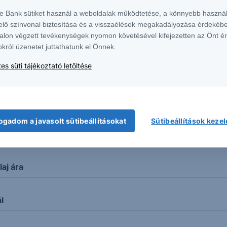
te Bank sütiket használ a weboldalak működtetése, a könnyebb használ
elő színvonal biztosítása és a visszaélések megakadályozása érdekébe
 a Hormuzi-szoros ügyében
alon végzett tevékenységek nyomon követésével kifejezetten az Önt é
okról üzenetet juttathatunk el Önnek.
dott az OTP!
es süti tájékoztató letöltése
 kurzus
ogadom a javasolt sütibeállításokat
Sütibeállítások keze
nt
aj ára
l