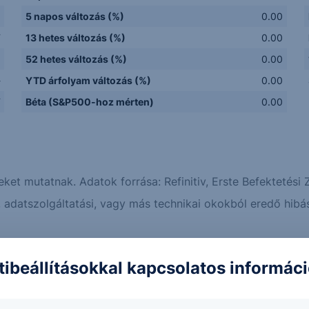
5 napos változás (%)
0.00
F
13 hetes változás (%)
0.00
a
52 hetes változás (%)
0.00
-
YTD árfolyam változás (%)
0.00
F
Béta (S&P500-hoz mérten)
0.00
eket mutatnak. Adatok forrása: Refinitiv, Erste Befektetési Z
adatszolgáltatási, vagy más technikai okokból eredő hibás
Erste elemzések
Piaci hírek
tibeállításokkal kapcsolatos informác
ikai munkaerőpiac