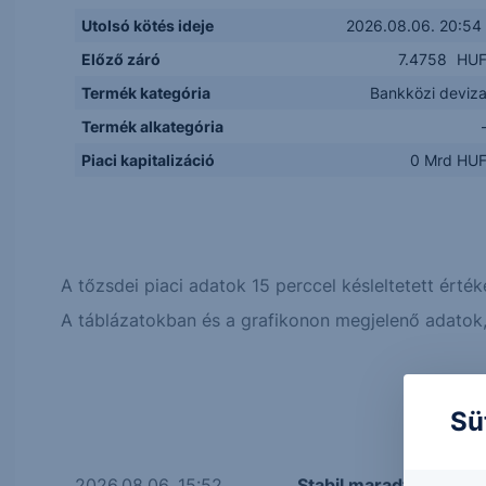
Utolsó kötés ideje
2026.08.06. 20:54
Előző záró
7.4758
HU
Termék kategória
Bankközi deviz
Termék alkategória
Piaci kapitalizáció
0 Mrd HU
A tőzsdei piaci adatok 15 perccel késleltetett érték
A táblázatokban és a grafikonon megjelenő adatok, 
Sü
2026.08.06. 15:52
Stabil maradt az amer