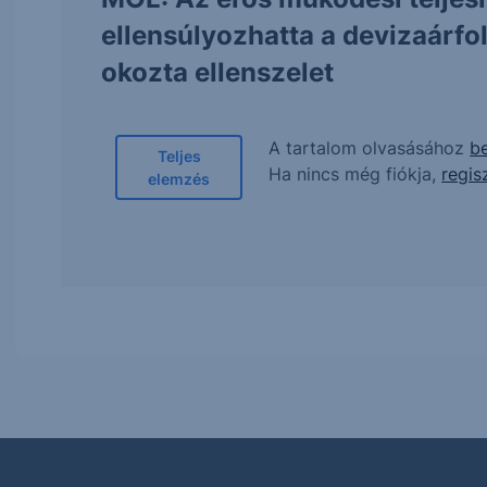
ellensúlyozhatta a devizaárf
okozta ellenszelet
A tartalom olvasásához
be
Teljes
Ha nincs még fiókja,
regis
elemzés