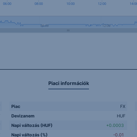
06:00
08:00
10:00
12:00
14:0
08:00
12:00
Piaci információk
F
Piac
FX
F
Devizanem
HUF
F
Napi változás (HUF)
+0.0003
F
Napi változás (%)
-0.01