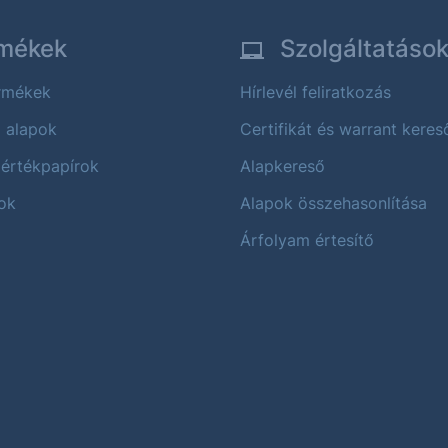
mékek
Szolgáltatáso
ermékek
Hírlevél feliratkozás
i alapok
Certifikát és warrant keres
 értékpapírok
Alapkereső
ok
Alapok összehasonlítása
Árfolyam értesítő