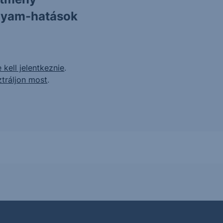
olyam-hatások
 kell jelentkeznie
.
ztráljon most
.