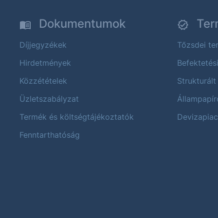
Dokumentumok
Ter
Díjjegyzékek
Tőzsdei t
Hirdetmények
Befektetés
Közzétételek
Strukturált
Üzletszabályzat
Állampapír
Termék és költségtájékoztatók
Devizapiac
Fenntarthatóság