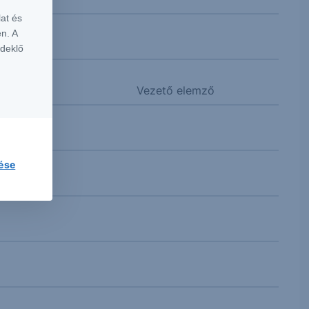
at és
n. A
rdeklő
Vezető elemző
lése