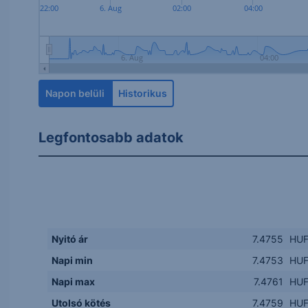
22:00
6. Aug
02:00
04:00
6. Aug
04:00
Napon belüli
Historikus
Legfontosabb adatok
Nyitó ár
7.4755
HU
Napi min
7.4753
HU
Napi max
7.4761
HU
Utolsó kötés
7.4759
HU