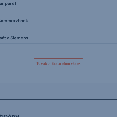
er perét
a Commerzbank
sét a Siemens
További Erste elemzések
ítmény