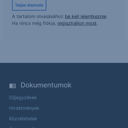
Teljes elemzés
A tartalom olvasásához
be kell jelentkeznie
.
Ha nincs még fiókja,
regisztráljon most
.
Dokumentumok
Díjjegyzékek
Hirdetmények
Közzétételek