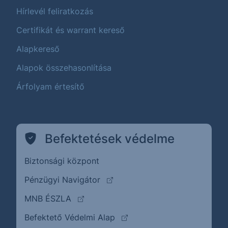
Hírlevél feliratkozás
Certifikát és warrant kereső
Alapkereső
Alapok összehasonlítása
Árfolyam értesítő
Befektetések védelme
Biztonsági központ
(külső oldalra ugrik)
Pénzügyi Navigátor
(külső oldalra ugrik)
MNB ÉSZLA
(külső oldalra ugrik)
Befektető Védelmi Alap