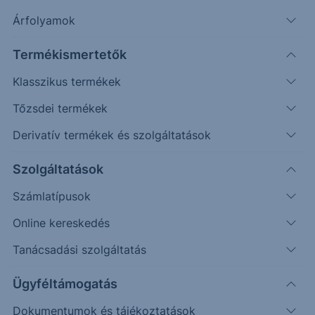
Árfolyamok
Erste Market Pro belépés
Termékismertetők
Klasszikus termékek
Tőzsdei termékek
Derivatív termékek és szolgáltatások
Szolgáltatások
Számlatípusok
Online kereskedés
Ez a grafikon jelenleg nem elérhető.
Tanácsadási szolgáltatás
Ügyféltámogatás
Dokumentumok és tájékoztatások