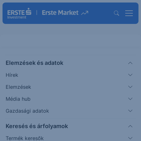
Elemzések és adatok
MGI
(USA)
Moneygram International Inc.
Hírek
ISIN: US60935Y2081
Elemzések
10.99
USD
—
-
-
Média hub
Időpont: 24.03.04. 16:59
Előző záró:
10.99
(26.08.07.)
Gazdasági adatok
Árfolyamértesítő rögzítése
Keresés és árfolyamok
Termék keresők
További információk kérése