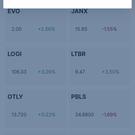
EVO
JANX
2.00
+2.56%
15.85
-1.55%
LOGI
LTBR
106.33
+3.26%
9.47
+3.50%
OTLY
PBLS
13.720
+0.22%
34.9800
-1.69%