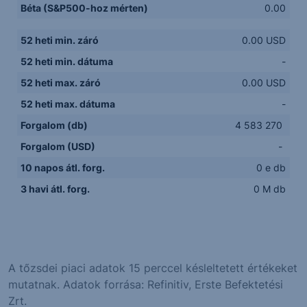
Béta (S&P500-hoz mérten)
0.00
52 heti min. záró
0.00 USD
52 heti min. dátuma
-
52 heti max. záró
0.00 USD
52 heti max. dátuma
-
Forgalom (db)
4 583 270
Forgalom (USD)
-
10 napos átl. forg.
0 e db
3 havi átl. forg.
0 M db
A tőzsdei piaci adatok 15 perccel késleltetett értékeket
mutatnak. Adatok forrása: Refinitiv, Erste Befektetési
Zrt.