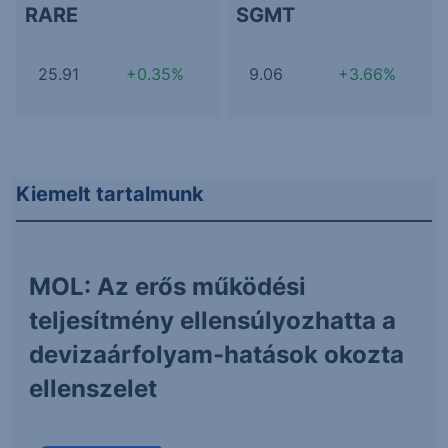
RARE
SGMT
25.91
+0.35%
9.06
+3.66%
Kiemelt tartalmunk
MOL: Az erős működési
teljesítmény ellensúlyozhatta a
devizaárfolyam-hatások okozta
ellenszelet