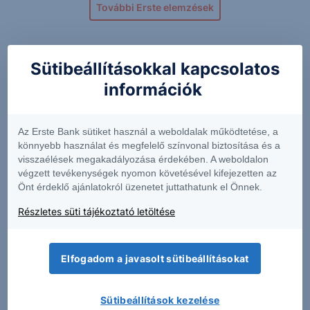
További Erste elemzések
Sütibeállításokkal kapcsolatos
Kapcsolódó termékek
információk
Az Erste Bank sütiket használ a weboldalak működtetése, a
AKBA
ALTS
könnyebb használat és megfelelő színvonal biztosítása és a
visszaélések megakadályozása érdekében. A weboldalon
végzett tevékenységek nyomon követésével kifejezetten az
0.91
-4.66%
0.8550
+0.59%
Önt érdeklő ajánlatokról üzenetet juttathatunk el Önnek.
Részletes süti tájékoztató letöltése
COMM
EFSC
Elfogadom a javasolt sütibeállításokat
19.58
+2.84%
65.91
-0.71%
Sütibeállítások kezelése