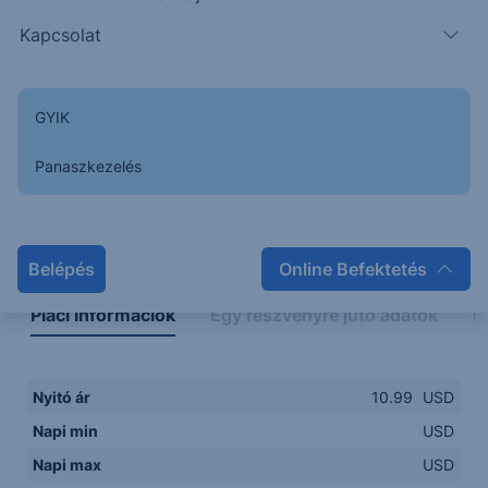
Kapcsolat
GYIK
Panaszkezelés
Napon belüli
Historikus
Legfontosabb adatok
Belépés
Online Befektetés
Piaci információk
Egy részvényre jutó adatok
E
Nyitó ár
10.99
USD
Napi min
USD
Napi max
USD