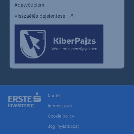
Adatvédelem
(külső oldalra ugrik)
Visszaélés bejelentése
Karrier
Impresszum
Cookie policy
Jogi nyilatkozat