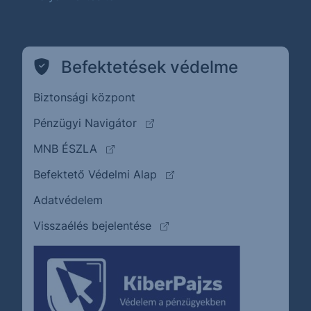
Befektetések védelme
Biztonsági központ
(külső oldalra ugrik)
Pénzügyi Navigátor
(külső oldalra ugrik)
MNB ÉSZLA
(külső oldalra ugrik)
Befektető Védelmi Alap
Adatvédelem
(külső oldalra ugrik)
Visszaélés bejelentése