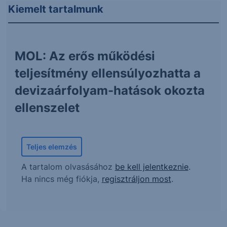
Kiemelt tartalmunk
MOL: Az erős működési
teljesítmény ellensúlyozhatta a
devizaárfolyam-hatások okozta
ellenszelet
Teljes elemzés
A tartalom olvasásához
be kell jelentkeznie
.
Ha nincs még fiókja,
regisztráljon most
.