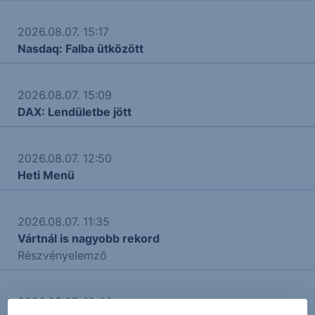
2026.08.07. 15:17
Nasdaq: Falba ütközött
2026.08.07. 15:09
DAX: Lendületbe jött
2026.08.07. 12:50
Heti Menü
2026.08.07. 11:35
Vártnál is nagyobb rekord
Részvényelemző
2026.08.07. 10:44