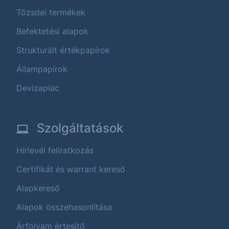
Tőzsdei termékek
Befektetési alapok
Strukturált értékpapírok
Állampapírok
Devizapiac
Szolgáltatások
Hírlevél feliratkozás
Certifikát és warrant kereső
Alapkereső
Alapok összehasonlítása
Árfolyam értesítő