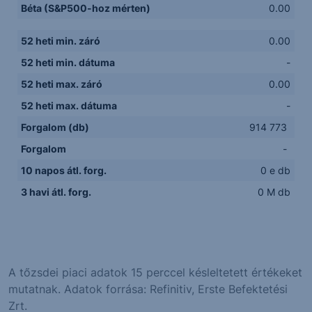
Béta (S&P500-hoz mérten)
0.00
52 heti min. záró
0.00
52 heti min. dátuma
-
52 heti max. záró
0.00
52 heti max. dátuma
-
Forgalom (db)
914 773
Forgalom
-
10 napos átl. forg.
0 e db
3 havi átl. forg.
0 M db
A tőzsdei piaci adatok 15 perccel késleltetett értékeket
mutatnak. Adatok forrása: Refinitiv, Erste Befektetési
Zrt.