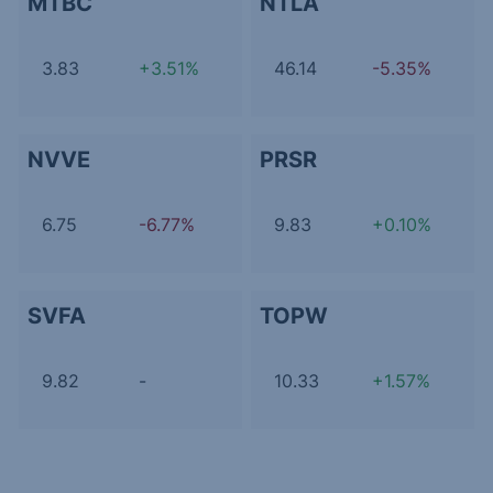
MTBC
NTLA
3.83
+3.51%
46.14
-5.35%
NVVE
PRSR
6.75
-6.77%
9.83
+0.10%
SVFA
TOPW
9.82
-
10.33
+1.57%