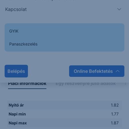
Kapcsolat
GYIK
Panaszkezelés
Napon belüli
Historikus
Legfontosabb adatok
Belépés
Online Befektetés
Piaci információk
Egy részvényre jutó adatok
E
Nyitó ár
1.82
Napi min
1.77
Napi max
1.87