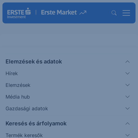
Elemzések és adatok
ARVL
()
Arrival Ord Shs
Hírek
ISIN: LU2314763264
Elemzések
1.78
-0.03
-1.66%
Média hub
Időpont: 22.05.31. 22:00
Előző záró:
1.78
(-)
Gazdasági adatok
Árfolyamértesítő rögzítése
Keresés és árfolyamok
Termék keresők
További információk kérése