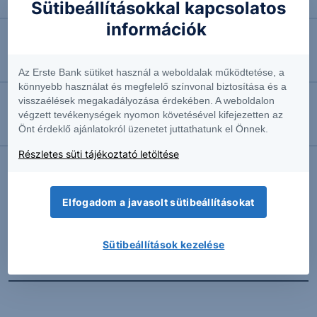
Négyhavi mélyponton a forint
Sütibeállításokkal kapcsolatos
információk
2026.08.07. 10:41
EURUSD: munkapiaci jelentésre várva
Az Erste Bank sütiket használ a weboldalak működtetése, a
könnyebb használat és megfelelő színvonal biztosítása és a
visszaélések megakadályozása érdekében. A weboldalon
2026.08.07. 10:37
végzett tevékenységek nyomon követésével kifejezetten az
Önt érdeklő ajánlatokról üzenetet juttathatunk el Önnek.
Megint emelkedésben az olaj
Részletes süti tájékoztató letöltése
További Erste elemzések
Elfogadom a javasolt sütibeállításokat
Sütibeállítások kezelése
Kapcsolódó termékek