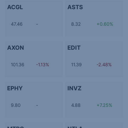
ACGL
ASTS
47.46
-
8.32
+0.60%
AXON
EDIT
101.36
-1.13%
11.39
-2.48%
EPHY
INVZ
9.80
-
4.88
+7.25%