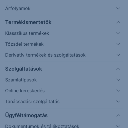
Árfolyamok
Erste Market Pro belépés
Termékismertetők
Klasszikus termékek
Tőzsdei termékek
Derivatív termékek és szolgáltatások
Szolgáltatások
Számlatípusok
Online kereskedés
Ez a grafikon jelenleg nem elérhető.
Tanácsadási szolgáltatás
Ügyféltámogatás
Dokumentumok és tájékoztatások