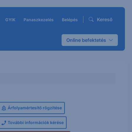
Kereső
GYIK
Panaszkezelés
Belépés
Online befektetés
Árfolyamértesítő rögzítése
További információk kérése