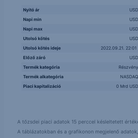
Nyitó ár
US
Napi min
US
Napi max
US
Utolsó kötés
US
Utolsó kötés ideje
2022.09.21. 22:01
Előző záró
US
Termék kategória
Részvén
Termék alkategória
NASDA
Piaci kapitalizáció
0 Mrd US
A tőzsdei piaci adatok 15 perccel késleltetett érték
A táblázatokban és a grafikonon megjelenő adatok, 