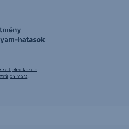
ítmény
olyam-hatások
 kell jelentkeznie
.
ztráljon most
.