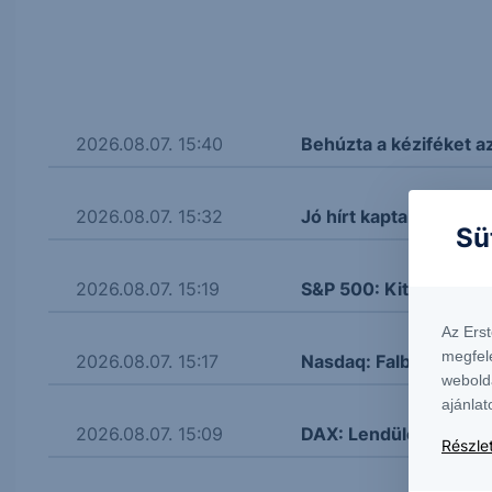
2026.08.07. 15:40
Behúzta a kéziféket a
2026.08.07. 15:32
Jó hírt kaptak az amer
Sü
2026.08.07. 15:19
S&P 500: Kitört
Az Ers
megfel
2026.08.07. 15:17
Nasdaq: Falba ütközöt
webold
ajánlat
2026.08.07. 15:09
DAX: Lendületbe jött
Részlet