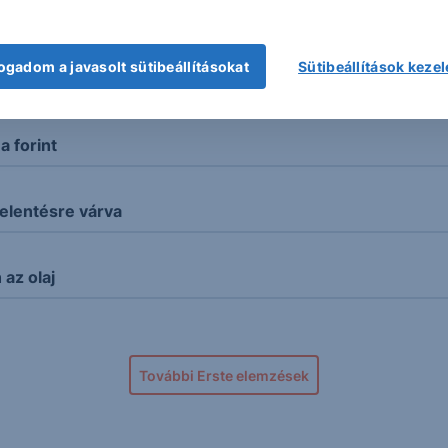
ogadom a javasolt sütibeállításokat
Sütibeállítások keze
kord
 forint
elentésre várva
az olaj
További Erste elemzések