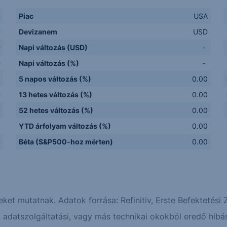
D
Piac
USA
D
Devizanem
USD
D
Napi változás (USD)
-
D
Napi változás (%)
-
5 napos változás (%)
0.00
D
13 hetes változás (%)
0.00
y
52 hetes változás (%)
0.00
Q
YTD árfolyam változás (%)
0.00
D
Béta (S&P500-hoz mérten)
0.00
eket mutatnak. Adatok forrása: Refinitiv, Erste Befektetési Z
adatszolgáltatási, vagy más technikai okokból eredő hibás