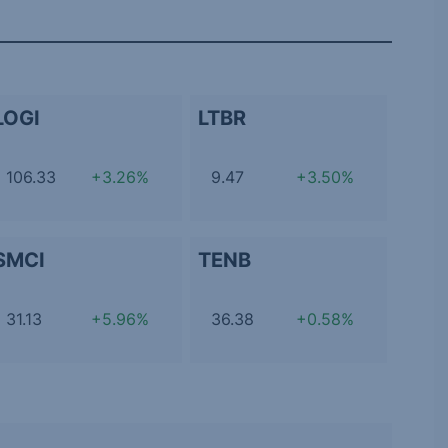
LOGI
LTBR
106.33
+3.26%
9.47
+3.50%
SMCI
TENB
31.13
+5.96%
36.38
+0.58%