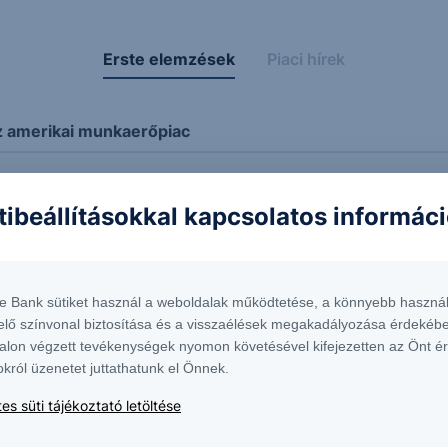
Erste elemzések
Piaci hírek
z amerikai munkaerőpiac
ikai napelemes vállalatok
tibeállításokkal kapcsolatos informác
te Bank sütiket használ a weboldalak működtetése, a könnyebb használ
elő színvonal biztosítása és a visszaélések megakadályozása érdekébe
t
alon végzett tevékenységek nyomon követésével kifejezetten az Önt é
okról üzenetet juttathatunk el Önnek.
es süti tájékoztató letöltése