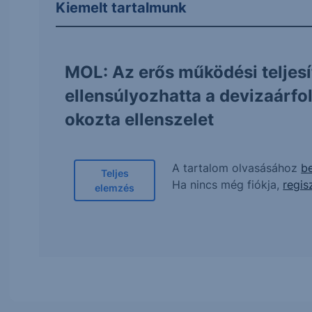
Kiemelt tartalmunk
MOL: Az erős működési teljes
ellensúlyozhatta a devizaárf
okozta ellenszelet
A tartalom olvasásához
be
Teljes
Ha nincs még fiókja,
regis
elemzés