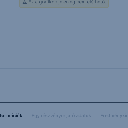
Ez a grafikon jelenleg nem elérhető.
nformációk
Egy részvényre jutó adatok
Eredményki