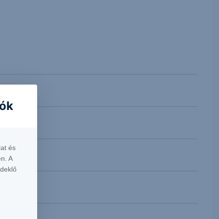
iók
at és
n. A
rdeklő