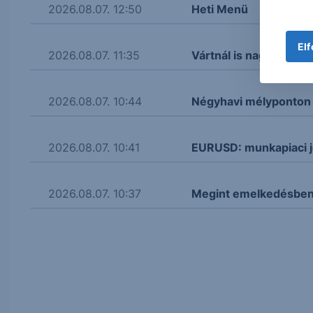
2026.08.07. 12:50
Heti Menü
Elf
2026.08.07. 11:35
Vártnál is nagyobb re
2026.08.07. 10:44
Négyhavi mélyponton a
2026.08.07. 10:41
EURUSD: munkapiaci j
2026.08.07. 10:37
Megint emelkedésben 