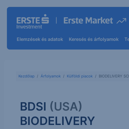
Elemzések és adatok
Keresés és árfolyamok
T
Kezdőlap
Árfolyamok
Külföldi piacok
BIODELIVERY S
BDSI
(USA)
BIODELIVERY