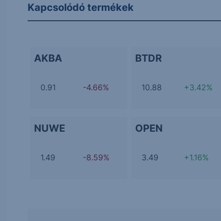
Kapcsolódó termékek
AKBA
BTDR
0.91
-4.66%
10.88
+3.42%
NUWE
OPEN
1.49
-8.59%
3.49
+1.16%