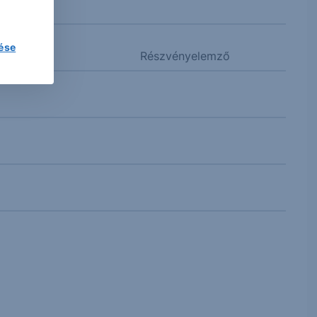
lése
Részvényelemző