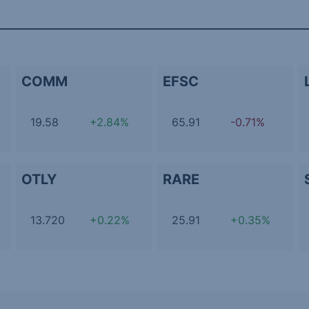
COMM
EFSC
19.58
+2.84%
65.91
-0.71%
OTLY
RARE
13.720
+0.22%
25.91
+0.35%