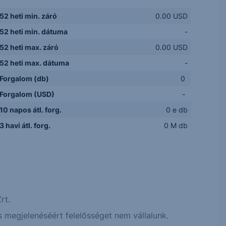
52 heti min. záró
0.00 USD
52 heti min. dátuma
-
52 heti max. záró
0.00 USD
52 heti max. dátuma
-
Forgalom (db)
0
Forgalom (USD)
-
10 napos átl. forg.
0 e db
3 havi átl. forg.
0 M db
rt.
 megjelenéséért felelősséget nem vállalunk.