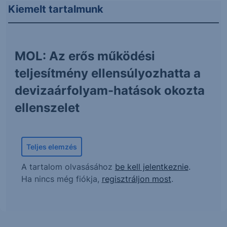
Kiemelt tartalmunk
MOL: Az erős működési
teljesítmény ellensúlyozhatta a
devizaárfolyam-hatások okozta
ellenszelet
Teljes elemzés
A tartalom olvasásához
be kell jelentkeznie
.
Ha nincs még fiókja,
regisztráljon most
.