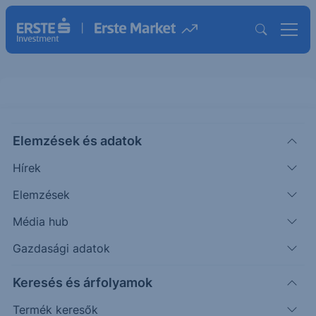
Elemzések és adatok
EPHYU
(USA)
Epiphany Technology Acquisition
Hírek
ISIN: US29429X2080
Elemzések
USD
—
-
-
Média hub
Időpont: -
Előző záró:
(26.08.07.)
Gazdasági adatok
Árfolyamértesítő rögzítése
Keresés és árfolyamok
Termék keresők
További információk kérése