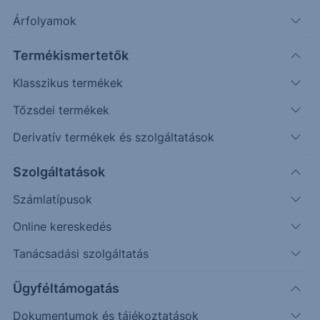
Árfolyamok
Erste Market Pro belépés
Termékismertetők
Klasszikus termékek
Tőzsdei termékek
Derivatív termékek és szolgáltatások
Szolgáltatások
Számlatípusok
Online kereskedés
Ez a grafikon jelenleg nem elérhető.
Tanácsadási szolgáltatás
Ügyféltámogatás
Dokumentumok és tájékoztatások