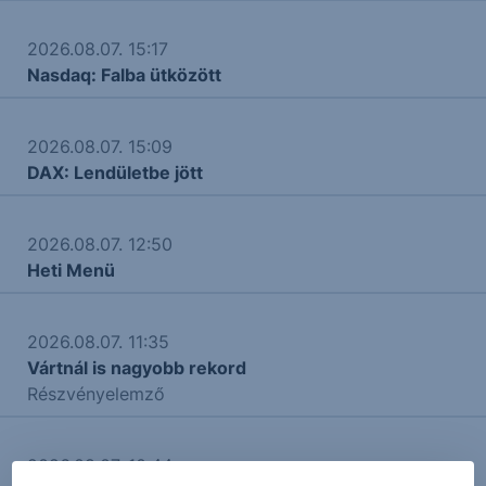
2026.08.07. 15:17
Nasdaq: Falba ütközött
2026.08.07. 15:09
DAX: Lendületbe jött
2026.08.07. 12:50
Heti Menü
2026.08.07. 11:35
Vártnál is nagyobb rekord
Részvényelemző
2026.08.07. 10:44