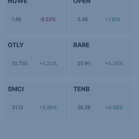
NUWE
OPEN
1.49
-8.59%
3.49
+1.16%
OTLY
RARE
13.720
+0.22%
25.91
+0.35%
SMCI
TENB
31.13
+5.96%
36.38
+0.58%