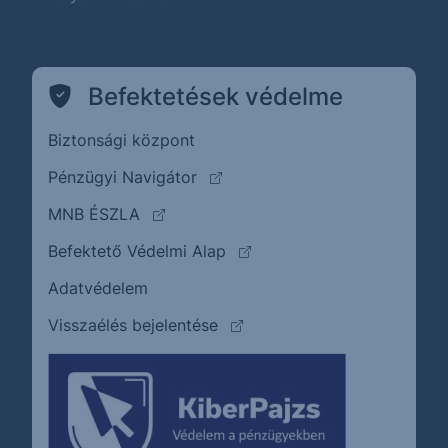
Befektetések védelme
Biztonsági központ
(külső oldalra ugrik)
Pénzügyi Navigátor
(külső oldalra ugrik)
MNB ÉSZLA
(külső oldalra ugrik)
Befektető Védelmi Alap
Adatvédelem
(külső oldalra ugrik)
Visszaélés bejelentése