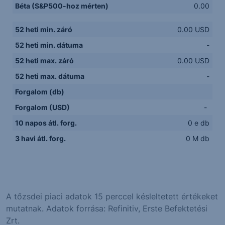
Béta (S&P500-hoz mérten)
0.00
52 heti min. záró
0.00 USD
52 heti min. dátuma
-
52 heti max. záró
0.00 USD
52 heti max. dátuma
-
Forgalom (db)
Forgalom (USD)
-
10 napos átl. forg.
0 e db
3 havi átl. forg.
0 M db
A tőzsdei piaci adatok 15 perccel késleltetett értékeket
mutatnak. Adatok forrása: Refinitiv, Erste Befektetési
Zrt.