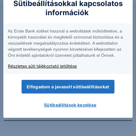
Négyhavi mélyponton a forint
Sütibeállításokkal kapcsolatos
információk
2026.08.07. 10:41
EURUSD: munkapiaci jelentésre várva
Az Erste Bank sütiket használ a weboldalak működtetése, a
könnyebb használat és megfelelő színvonal biztosítása és a
visszaélések megakadályozása érdekében. A weboldalon
2026.08.07. 10:37
végzett tevékenységek nyomon követésével kifejezetten az
Önt érdeklő ajánlatokról üzenetet juttathatunk el Önnek.
Megint emelkedésben az olaj
Részletes süti tájékoztató letöltése
További Erste elemzések
Elfogadom a javasolt sütibeállításokat
Sütibeállítások kezelése
Kapcsolódó termékek