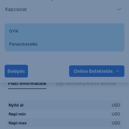
Kapcsolat
GYIK
Panaszkezelés
Napon belüli
Historikus
Legfontosabb adatok
Belépés
Online Befektetés
Piaci információk
Egy részvényre jutó adatok
E
Nyitó ár
USD
Napi min
USD
Napi max
USD