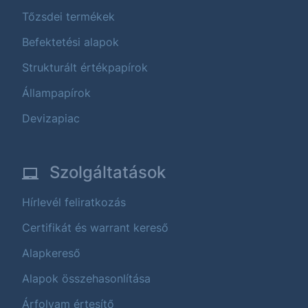
Tőzsdei termékek
Befektetési alapok
Strukturált értékpapírok
Állampapírok
Devizapiac
Szolgáltatások
Hírlevél feliratkozás
Certifikát és warrant kereső
Alapkereső
Alapok összehasonlítása
Árfolyam értesítő