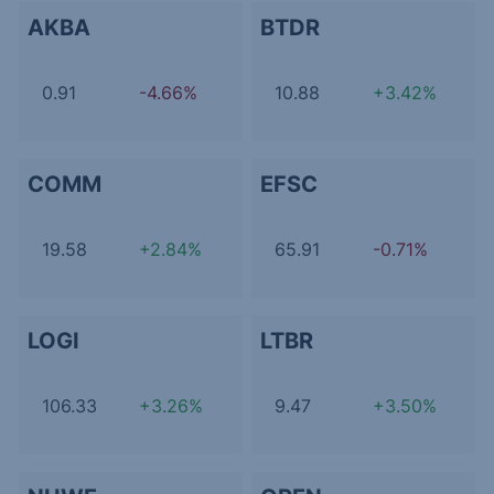
AKBA
BTDR
0.91
-4.66%
10.88
+3.42%
COMM
EFSC
19.58
+2.84%
65.91
-0.71%
LOGI
LTBR
106.33
+3.26%
9.47
+3.50%