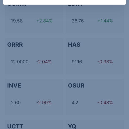
COMM
EDRY
19.58
+2.84%
26.76
+1.44%
GRRR
HAS
12.0000
-2.04%
91.16
-0.38%
INVE
OSUR
2.60
-2.99%
4.2
-0.48%
UCTT
YQ