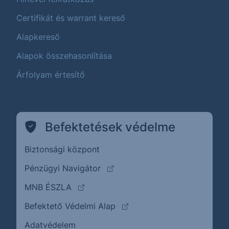
Certifikát és warrant kereső
Alapkereső
Alapok összehasonlítása
Árfolyam értesítő
Befektetések védelme
Biztonsági központ
(külső oldalra ugrik)
Pénzügyi Navigátor
(külső oldalra ugrik)
MNB ÉSZLA
(külső oldalra ugrik)
Befektető Védelmi Alap
Adatvédelem