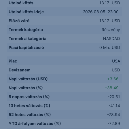
Utolsó kötés
13.17
USD
Utolsó kötés ideje
2026.08.05. 22:00
Előző záró
13.17
USD
Termék kategória
Részvény
Termék alkategória
NASDAQ
Piaci kapitalizáció
0 Mrd USD
Piac
USA
Devizanem
USD
Napi változás (USD)
+3.66
Napi változás (%)
+38.49
5 napos változás (%)
-20.51
13 hetes változás (%)
-41.14
52 hetes változás (%)
-78.94
YTD árfolyam változás (%)
-72.89