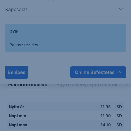
12.00
14:00
16:00
18:00
20:00
Kapcsolat
15:00
18:00
GYIK
Panaszkezelés
Napon belüli
Historikus
Legfontosabb adatok
Belépés
Online Befektetés
Piaci információk
Egy részvényre jutó adatok
E
Nyitó ár
11.95
USD
Napi min
11.90
USD
Napi max
14.10
USD