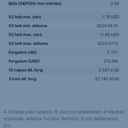
Béta (S&P500-hoz mérten)
2.59
52 heti min. záró
1.78 USD
52 heti min. dátuma
2024.04.16.
52 heti max. záró
11.46 USD
52 heti max. dátuma
2023.07.13.
Forgalom (db)
5 751
Forgalom (USD)
273.6M
10 napos átl. forg.
2 591 e db
3 havi átl. forg.
52 740 M db
A tőzsdei piaci adatok 15 perccel késleltetett értékeket
mutatnak. Adatok forrása: Refinitiv, Erste Befektetési
Zrt.