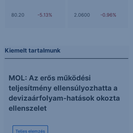
80.20
-5.13%
2.0600
-0.96%
Kiemelt tartalmunk
MOL: Az erős működési
teljesítmény ellensúlyozhatta a
devizaárfolyam-hatások okozta
ellenszelet
Teljes elemzés