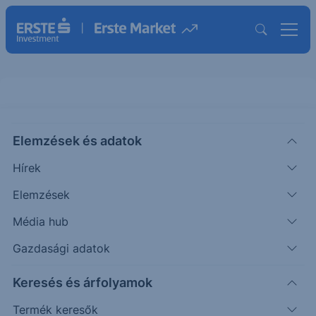
Elemzések és adatok
APPS
(USA)
Digital Turbine Inc.
Hírek
ISIN: US25400W1027
Elemzések
13.17
USD
+3.66
+38.49%
Média hub
Időpont: 26.08.05. 22:00
Előző záró:
13.17
(26.08.05.)
Gazdasági adatok
Árfolyamértesítő rögzítése
Keresés és árfolyamok
Termék keresők
További információk kérése