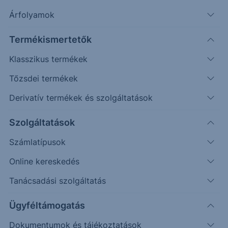
Árfolyamok
Erste Market Pro belépés
Termékismertetők
Klasszikus termékek
Tőzsdei termékek
Derivatív termékek és szolgáltatások
13.50
Szolgáltatások
Számlatípusok
13.00
Online kereskedés
Tanácsadási szolgáltatás
12.50
Ügyféltámogatás
Dokumentumok és tájékoztatások