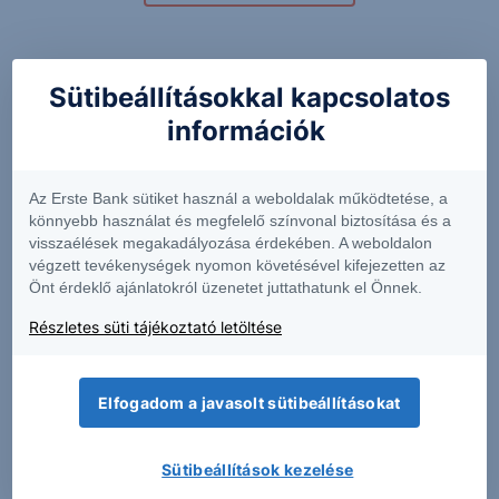
Kapcsolódó termékek
Sütibeállításokkal kapcsolatos
információk
ABTC
ALTS
Az Erste Bank sütiket használ a weboldalak működtetése, a
könnyebb használat és megfelelő színvonal biztosítása és a
visszaélések megakadályozása érdekében. A weboldalon
6.5400
+6.51%
0.8550
+0.59%
végzett tevékenységek nyomon követésével kifejezetten az
Önt érdeklő ajánlatokról üzenetet juttathatunk el Önnek.
Részletes süti tájékoztató letöltése
APPF
BNRG
Elfogadom a javasolt sütibeállításokat
193.00
-3.27%
0.42
-3.13%
Sütibeállítások kezelése