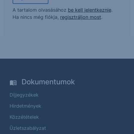
A tartalom olvasásához
be kell jelentkeznie
.
Ha nincs még fiókja,
regisztráljon most
.
Dokumentumok
Díjjegyzékek
Hirdetmények
Közzétételek
Üzletszabályzat