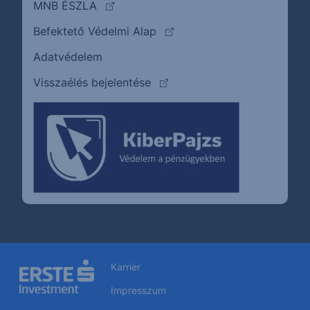
(külső oldalra ugrik)
MNB ÉSZLA
(külső oldalra ugrik)
Befektető Védelmi Alap
Adatvédelem
(külső oldalra ugrik)
Visszaélés bejelentése
Karrier
Impresszum