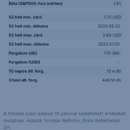
Béta (S&P500-hoz mérten)
1.61
52 heti min. záró
1.72 USD
52 heti min. dátuma
2023.09.22.
52 heti max. záró
3.84 USD
52 heti max. dátuma
2023.07.05.
Forgalom (db)
170 286
Forgalom (USD)
-
10 napos átl. forg.
15 e db
3 havi átl. forg.
448 M db
A tőzsdei piaci adatok 15 perccel késleltetett értékeket
mutatnak. Adatok forrása: Refinitiv, Erste Befektetési
Zrt.