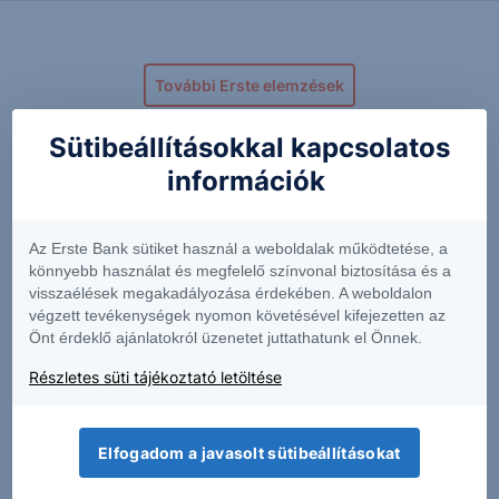
További Erste elemzések
Sütibeállításokkal kapcsolatos
információk
Kapcsolódó termékek
Az Erste Bank sütiket használ a weboldalak működtetése, a
könnyebb használat és megfelelő színvonal biztosítása és a
visszaélések megakadályozása érdekében. A weboldalon
ACIU
ALTS
végzett tevékenységek nyomon követésével kifejezetten az
Önt érdeklő ajánlatokról üzenetet juttathatunk el Önnek.
2.35
+2.40%
0.8550
+0.59%
Részletes süti tájékoztató letöltése
COMM
CRUS
Elfogadom a javasolt sütibeállításokat