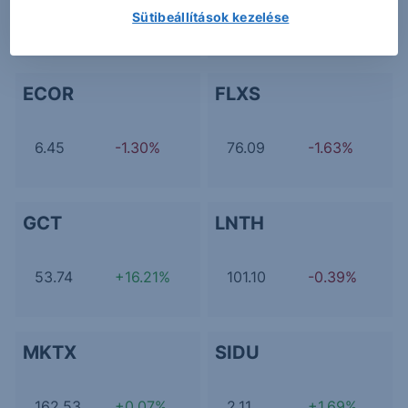
Sütibeállítások kezelése
19.58
+2.84%
122.2
-5.55%
ECOR
FLXS
6.45
-1.30%
76.09
-1.63%
GCT
LNTH
53.74
+16.21%
101.10
-0.39%
MKTX
SIDU
162.53
+0.07%
2.11
+1.69%