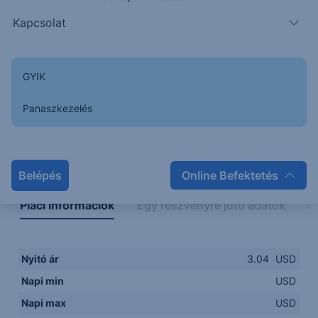
Kapcsolat
GYIK
Panaszkezelés
Napon belüli
Historikus
Legfontosabb adatok
Belépés
Online Befektetés
Piaci információk
Egy részvényre jutó adatok
E
Nyitó ár
3.04
USD
Napi min
USD
Napi max
USD