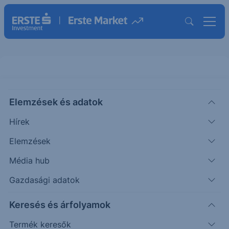
Elemzések és adatok
ACST
(USA)
Acasti Pharma Inc.
Hírek
ISIN: US00439U1043
Elemzések
2.38
USD
-0.47
-16.48%
Média hub
Időpont: 23.07.11. 22:01
Előző záró:
2.38
(26.08.05.)
Gazdasági adatok
Árfolyamértesítő rögzítése
Keresés és árfolyamok
Termék keresők
További információk kérése