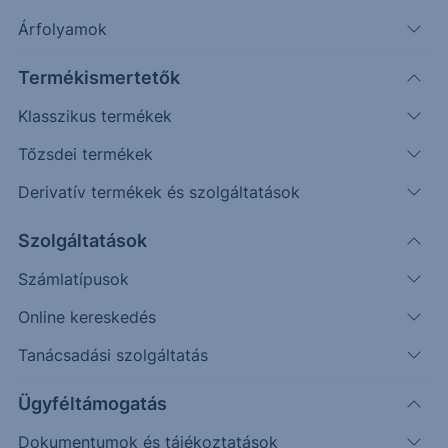
Árfolyamok
Erste Market Pro belépés
Termékismertetők
Klasszikus termékek
Tőzsdei termékek
Derivatív termékek és szolgáltatások
Szolgáltatások
Számlatípusok
Online kereskedés
Ez a grafikon jelenleg nem elérhető.
Tanácsadási szolgáltatás
Ügyféltámogatás
Dokumentumok és tájékoztatások