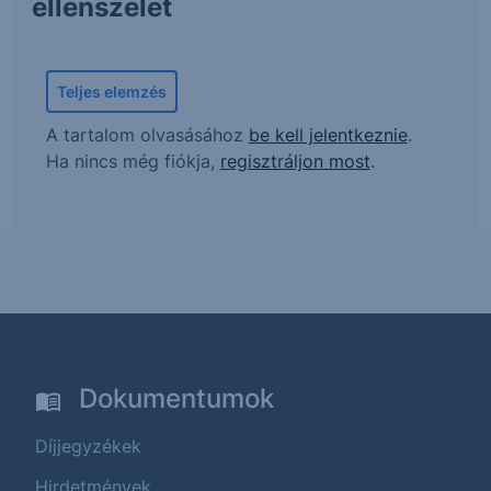
ellenszelet
Teljes elemzés
A tartalom olvasásához
be kell jelentkeznie
.
Ha nincs még fiókja,
regisztráljon most
.
Dokumentumok
Díjjegyzékek
Hirdetmények