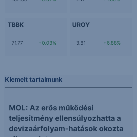
TBBK
UROY
71.77
+0.03%
3.81
+6.88%
Kiemelt tartalmunk
MOL: Az erős működési
teljesítmény ellensúlyozhatta a
devizaárfolyam-hatások okozta